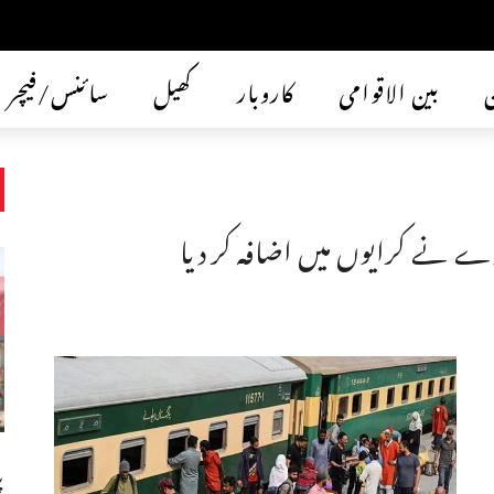
ن
بین الاقوامی
کاروبار
کھیل
سائنس/فیچر
ے نے کرایوں میں اضافہ کر دیا
پ