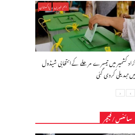
اہم خبریں
پاکستان
ٓزاد کشمیر میں تیسرے مرحلے کےانتخابی شیڈول
یں تبدیلی کردی گئی
سائنس/فیچر