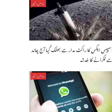
سائنس/فیچر
سپیس ایکس کا راکٹ مدار سے بھٹک گیا آج چاند
ے ٹکرانے کا خدشہ
سائنس/فیچر