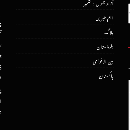
آزاد جموں و کشمیر
اہم خبریں
پ
ت
بلاگ
ر
بلوچستان
ہ
بین الاقوامی
ذ
پاکستان
خ
پ
ا
ش