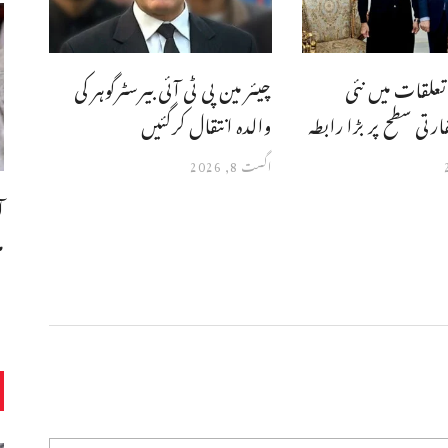
علقات میں نئی
چیئر مین پی ٹی آئی بیرسٹرگوہر کی
تی سطح پر بڑا رابطہ
والدہ انتقال کرگئیں
اگست 8, 2026
ا
م