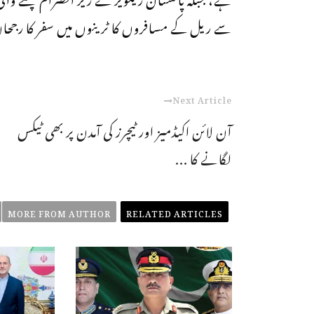
سے ریل کے مسافروں کا ٹرینوں میں سفر کا رجحان
Next Article
آن لائن اکیڈمیز اور ٹیچرز کی آمدن پر بھی ٹیکس
لگانے کا ...
MORE FROM AUTHOR
RELATED ARTICLES