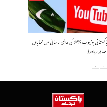
اکستانی یوٹیوب چینلز کی عالمی رسائی میں نمایاں
ضافہ ریکارڈ