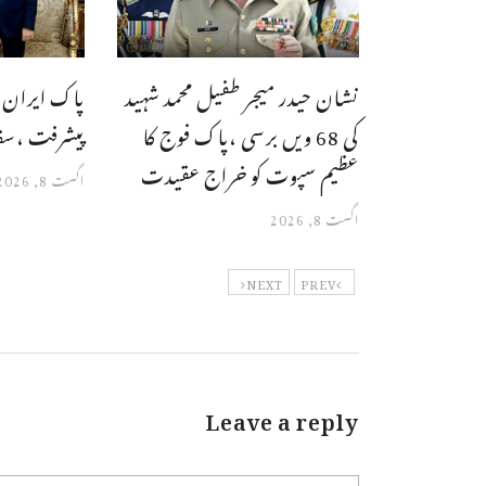
نشان حیدر میجر طفیل محمد شہید
پاک ایران ت
کی 68 ویں برسی ،پاک فوج کا
پیشرفت ،سفار
عظیم سپوت کو خراج عقیدت
اگست 8, 2026
اگست 8, 2026
NEXT
PREV
Leave a reply