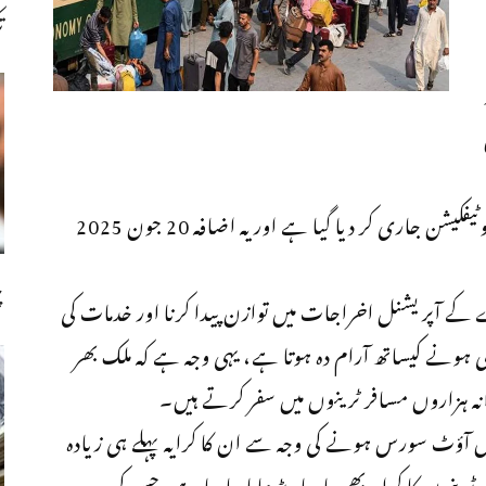
ت
ترجمان نے بتایا کہ کرایوں میں اضافے کا باقاعدہ نوٹیفکیشن جاری کر دیا گیا ہے اور یہ اضافہ 20 جون 2025
چ
آپریشنل اخراجات میں توازن پیدا کرنا اور خدمات کی
 ہونے کیساتھ آرام دہ ہوتا ہے، یہی وجہ ہے کہ ملک بھر
زانہ ہزاروں مسافر ٹرینوں میں سفر کرتے ہیں۔
 آؤٹ سورس ہونے کی وجہ سے ان کا کرایہ پہلے ہی زیادہ
رینوں کا کرایہ بھی بار بار بڑھایا جا رہا ہے، جس کی وجہ