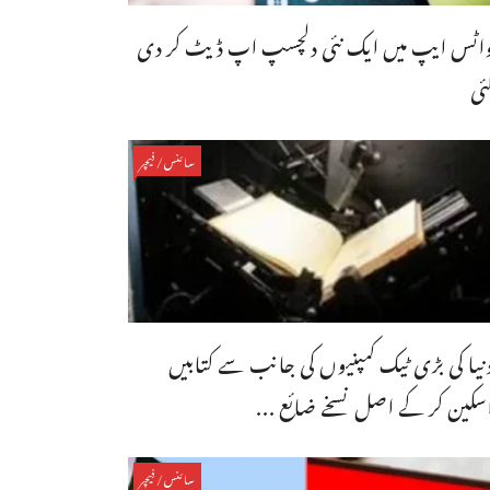
اٹس ایپ میں ایک نئی دلچسپ اپ ڈیٹ کر دی
ئی
سائنس/فیچر
نیا کی بڑی ٹیک کمپنیوں کی جانب سے کتابیں
سکین کر کے اصل نسخے ضائع ...
سائنس/فیچر