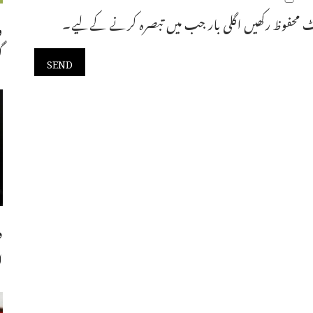
 محفوظ رکھیں اگلی بار جب میں تبصرہ کرنے کےلیے۔
و
گ
د
ا