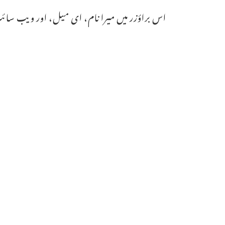
اس براؤزر میں میرا نام، ای میل، اور ویب سائٹ