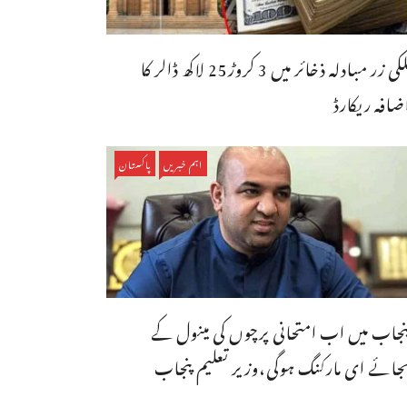
ملکی زر مبادلہ ذخائر میں 3 کروڑ25 لاکھ ڈالر کا
ضافہ ریکارڈ
اہم خبریں
پاکستان
نجاب میں اب امتحانی پرچوں کی مینول کے
جائے ای مارکنگ ہوگی،وزیر تعلیم پنجاب