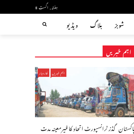
ہفتہ, اگست 8
شوبز
بلاگ
ویڈیو
اہم خبریں
اہم خبریں
کاروبار
اکستان گڈز ٹرانسپورٹ اتحاد کاغیرمعینہ مدت