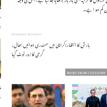
 کم ہو ا ہے۔
ا
Previous Article
بارش کا انتظار:کراچی میں سمندری ہوائیں بحال،
گرمی کا زور ٹوٹ گیا
MORE FROM CATEGORY
پ
ب