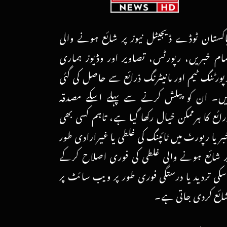
اکستان ٹوڈے ڈیجیٹل نیوز پر شائع ہونے والی
مام خبریں، رپورٹس، تصاویر اور وڈیوز ہماری
پورٹنگ ٹیم اور مانیٹرنگ ذرائع سے حاصل کی گئی
یں۔ ان کو پبلش کرنے سے پہلے اسکے مصدقہ
رائع کا ہرممکن خیال رکھا گیا ہے، تاہم کسی بھی
بر یا رپورٹ میں ٹائپنگ کی غلطی یا غیرارادی طور
ر شائع ہونے والی غلطی کی فوری اصلاح کرکے
سکی تردید یا درستگی فوری طور پر ویب سائٹ پر
ائع کردی جاتی ہے۔