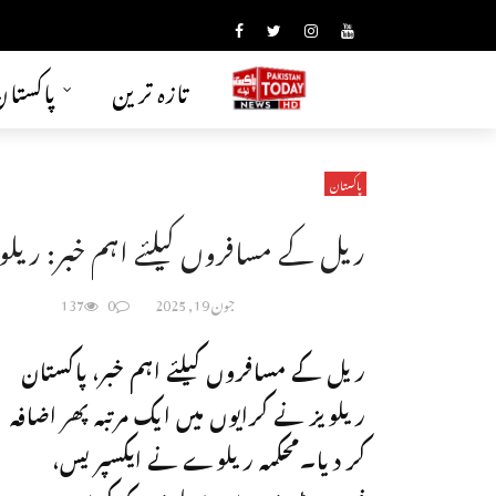
تازہ ترین
پاکستا
پاکستان
ریل کے مسافروں کیلئے اہم خبر: ریلو
جون 19, 2025
0
137
ریل کے مسافروں کیلئے اہم خبر، پاکستان
ریلویز نے کرایوں میں ایک مرتبہ پھر اضافہ
کر دیا۔محکمہ ریلوے نے ایکسپریس،