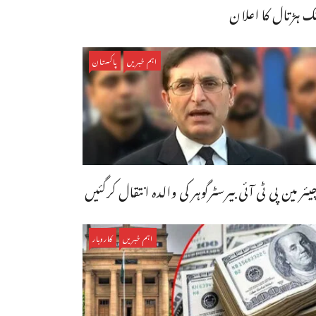
ک ہڑتال کا اعلان
اہم خبریں
پاکستان
یئر مین پی ٹی آئی بیرسٹرگوہر کی والدہ انتقال کرگئیں
اہم خبریں
کاروبار