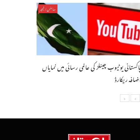
سائنس/فیچر
اکستانی یوٹیوب چینلز کی عالمی رسائی میں نمایاں
ضافہ ریکارڈ