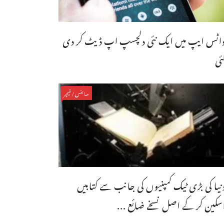
اٹس ایپ میں ایک نئی دلچسپ اپ ڈیٹ کر دی
ئی
سائنس/فیچر
نیا کی بڑی ٹیک کمپنیوں کی جانب سے کتابیں
سکین کر کے اصل نسخے ضائع ...