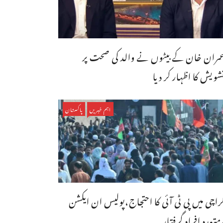
مران خان کے بیٹوں نے والد کی صحت پر
شویش کا اظہار کر دیا
اہم خبریں
پاکستان
راچی میں پی ٹی آئی کا احتجاج،پولیس ان ایکشن
متعدد افراد گرفتار