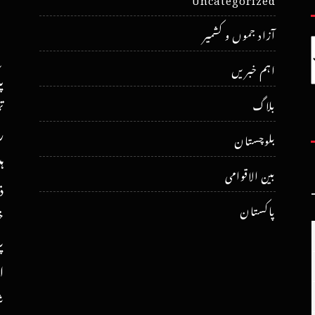
آزاد جموں و کشمیر
اہم خبریں
پ
ت
بلاگ
ر
بلوچستان
ہ
بین الاقوامی
ذ
پاکستان
خ
پ
ا
ش