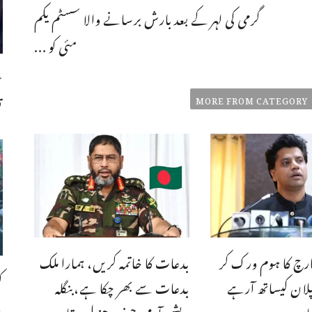
گرمی کی لہر کے بعد بارش برسانے والا سسٹم یکم
مئی کو ...
ع
MORE FROM CATEGORY
ت
مارچ کا ہوم ورک کر
بدعات کا خاتمہ کریں، ہمارا ملک
ک
لان کیساتھ آرہے
بدعات سے بھر چکا ہے،بنگله
،
جان
دیشی آرمی چیف جنرل وقار