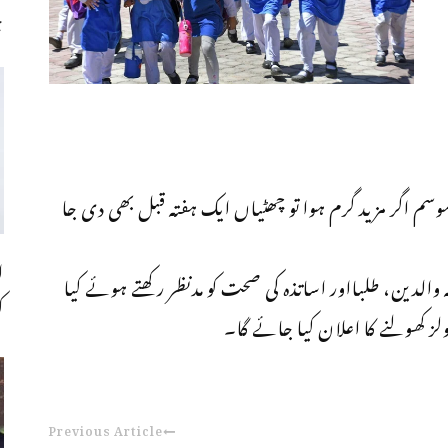
چ
موسم اگر مزید گرم ہوا تو چھٹیاں ایک ہفتہ قبل بھی دی جا
ا
ہ والدین، طلبااور اساتذہ کی صحت کو مدنظر رکھتے ہوئے کیا
ک
ز کھولنے کا اعلان کیا جائے گا۔
Previous Article