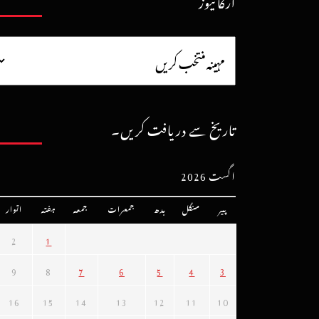
آرکائیوز
تاریخ سے دریافت کریں۔
اگست 2026
پیر
منگل
بدھ
جمعرات
جمعہ
ہفتہ
اتوار
2
1
9
8
7
6
5
4
3
16
15
14
13
12
11
10