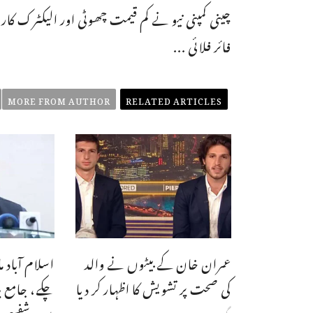
چینی کمپنی نیو نے کم قیمت چھوٹی اور الیکٹرک کار
فائر فلائی ...
MORE FROM AUTHOR
RELATED ARTICLES
عمران خان کے بیٹوں نے والد
اسلام آباد 
کی صحت پر تشویش کا اظہار کر دیا
چکے، جامع پ
ہیں، شفیع 