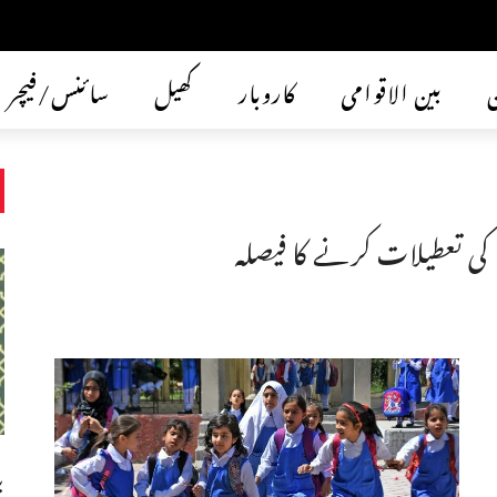
ن
بین الاقوامی
کاروبار
کھیل
سائنس/فیچر
کی تعطیلات کرنے کا فیصلہ
ب