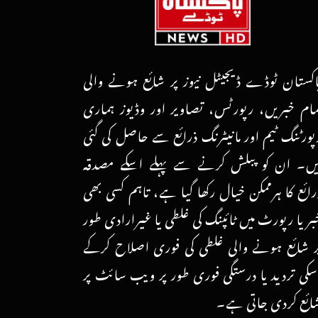
اکستان ٹوڈے ڈیجیٹل نیوز پر شائع ہونے والی
مام خبریں، رپورٹس، تصاویر اور وڈیوز ہماری
پورٹنگ ٹیم اور مانیٹرنگ ذرائع سے حاصل کی گئی
یں۔ ان کو پبلش کرنے سے پہلے اسکے مصدقہ
رائع کا ہرممکن خیال رکھا گیا ہے، تاہم کسی بھی
بر یا رپورٹ میں ٹائپنگ کی غلطی یا غیرارادی طور
ر شائع ہونے والی غلطی کی فوری اصلاح کرکے
سکی تردید یا درستگی فوری طور پر ویب سائٹ پر
ائع کردی جاتی ہے۔