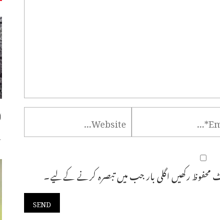
ا
س
 محفوظ رکھیں اگلی بار جب میں تبصرہ کرنے کےلیے۔