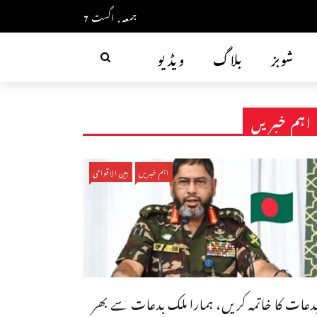
جمعہ, اگست 7
شوبز
بلاگ
ویڈیو
اہم خبریں
اہم خبریں
بین الاقوامی
دعات کا خاتمہ کریں، ہمارا ملک بدعات سے بھر