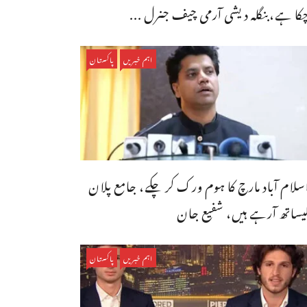
کا ہے،بنگله دیشی آرمی چیف جنرل ...
اہم خبریں
پاکستان
سلام آباد مارچ کا ہوم ورک کر چکے، جامع پلان
یساتھ آرہے ہیں، شفیع جان
اہم خبریں
پاکستان