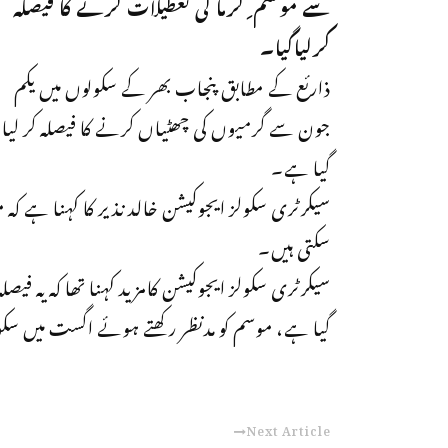
سے موسم ِ گرما کی تعطیلات کرنے کا فیصلہ
کرلیاگیا۔
ذارئع کے مطابق پنجاب بھر کے سکولوں میں یکم
جون سے گرمیوں کی چھٹیاں کرنے کا فیصلہ کر لیا
گیا ہے۔
سیکرٹری سکولز ایجوکیشن خالد نذیر کا کہنا ہے کہ 
سکتی ہیں۔
سیکرٹری سکولز ایجوکیشن کامزید کہنا تھا کہ یہ فیصل
گیا ہے، موسم کو مدنظر رکھتے ہوئے اگست میں سکول
Next Article