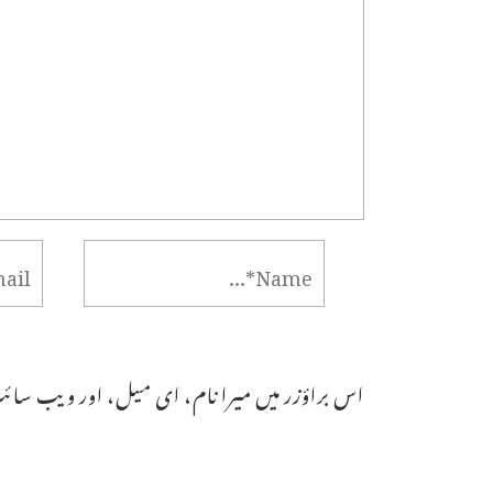
اس براؤزر میں میرا نام، ای میل، اور ویب سائٹ