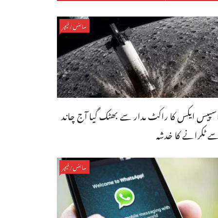
سائنس/فیچر
سپیس ایکس کا راکٹ مدار سے بھٹک گیا آج چاند
ے ٹکرانے کا خدشہ
سائنس/فیچر