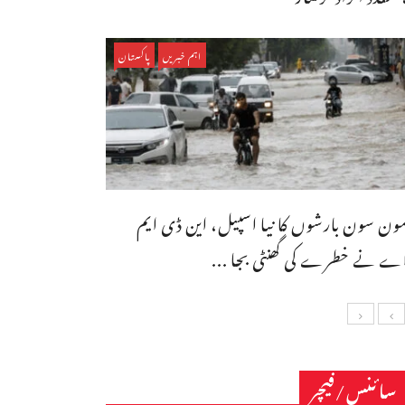
اہم خبریں
پاکستان
ون سون بارشوں کا نیا اسپیل، این ڈی ایم
ے نے خطرے کی گھنٹی بجا ...
سائنس/فیچر