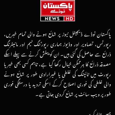
پاکستان ٹوڈے ڈیجیٹل نیوز پر شائع ہونے والی تمام خبریں،
رپورٹس، تصاویر اور وڈیوز ہماری رپورٹنگ ٹیم اور مانیٹرنگ
ذرائع سے حاصل کی گئی ہیں۔ ان کو پبلش کرنے سے پہلے اسکے
مصدقہ ذرائع کا ہرممکن خیال رکھا گیا ہے، تاہم کسی بھی خبر یا
رپورٹ میں ٹائپنگ کی غلطی یا غیرارادی طور پر شائع ہونے
والی غلطی کی فوری اصلاح کرکے اسکی تردید یا درستگی فوری
طور پر ویب سائٹ پر شائع کردی جاتی ہے۔
ہمیں فالو کریں