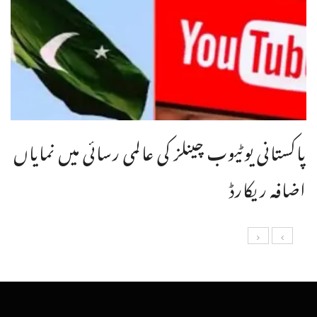
پاکستانی یوٹیوب چینلز کی عالمی رسائی میں نمایاں
اضافہ ریکارڈ