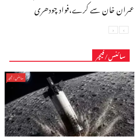
عمران خان سے کرے،فواد چودھری
سائنس/فیچر
سائنس/فیچر