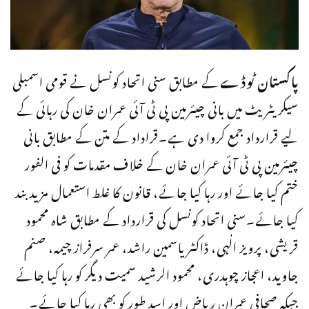
پاکستان ٹوڈے
کے مطابق سنی اتحاد کونسل نے قومی اسمبلی
سیکریٹریٹ میں بانی چیئرمین پی ٹی آئی عمران خان کی رہائی کے
لیے قرارداد جمع کروا دی ہے۔قراداد کے متن کے مطابق بانی
چیئرمین پی ٹی آئی عمران خان کے خلاف مقدمات کو فی الفور
ختم کیا جائے اور رہا کیا جائے، قانون کا غلط استعمال مزید بند
کیا جائے۔سنی اتحاد کونسل کی قرارداد کے مطابق شاہ محمود
قریشی، پرویز الٰہی، ڈاکٹر یاسمین راشد، عمر سرفراز چیمہ، صنم
جاوید، اعجاز چوہدری، محمود الرشید سمیت دیگر کو رہا کیا جائے
جبکہ صحافی عمران ریاض اور اسد طور کو بھی رہا کیا جائے۔