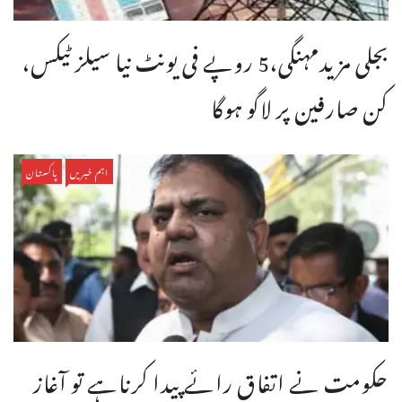
بجلی مزیدمہنگی،5 روپے فی یونٹ نیا سیلز ٹیکس،
کن صارفین پر لاگو ہوگا
اہم خبریں
پاکستان
حکومت نے اتفاق رائے پیدا کرناہے تو آغاز