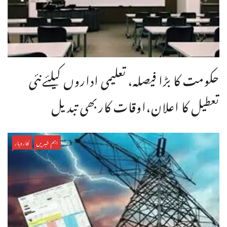
حکومت کا بڑا فیصلہ، تعلیمی اداروں کیلئےنئی
تعطیل کا اعلان،اوقات کاربھی تبدیل
اہم خبریں
کاروبار