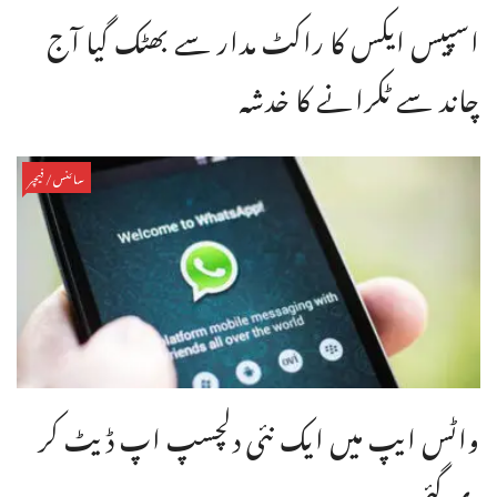
اسپیس ایکس کا راکٹ مدار سے بھٹک گیا آج
چاند سے ٹکرانے کا خدشہ
سائنس/فیچر
واٹس ایپ میں ایک نئی دلچسپ اپ ڈیٹ کر
دی گئی