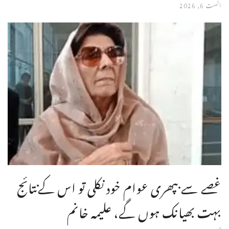
اگست 6, 2026
غصے سے بپھری عوام خود نکلی تو اس کےنتائج
بہت بھیانک ہوں گے، علیمہ خانم