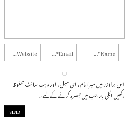
اس براؤزر میں میرا نام، ای میل، اور ویب سائٹ محفوظ
رکھیں اگلی بار جب میں تبصرہ کرنے کےلیے۔