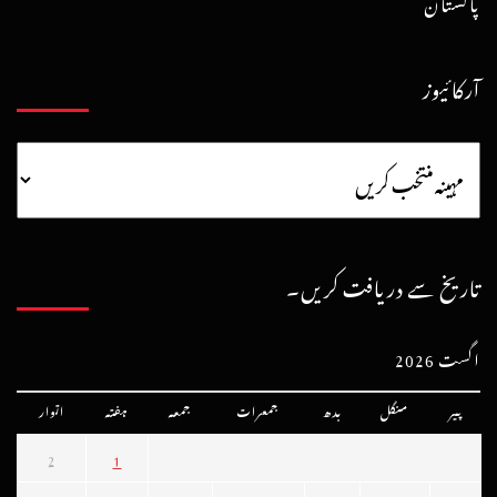
پاکستان
آرکائیوز
تاریخ سے دریافت کریں۔
اگست 2026
پیر
منگل
بدھ
جمعرات
جمعہ
ہفتہ
اتوار
2
1