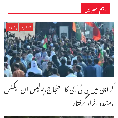
اہم خبریں
اہم خبریں
پاکستان
کراچی میں پی ٹی آئی کا احتجاج،پولیس ان ایکشن
،متعدد افراد گرفتار