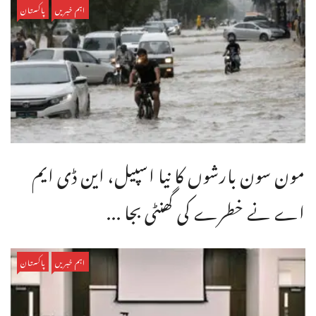
اہم خبریں
پاکستان
مون سون بارشوں کا نیا اسپیل، این ڈی ایم
اے نے خطرے کی گھنٹی بجا ...
اہم خبریں
پاکستان