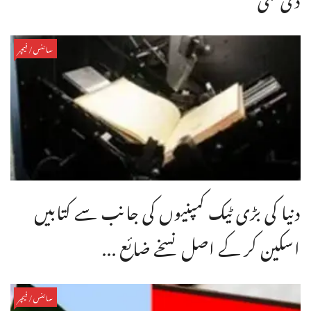
سائنس/فیچر
دنیا کی بڑی ٹیک کمپنیوں کی جانب سے کتابیں
اسکین کر کے اصل نسخے ضائع ...
سائنس/فیچر