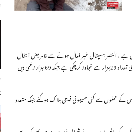
اجل
غزہ پر اسرائیلی مظالم کی داستان طویل ہوتی جارہی ہے ، النصر ہسپتال غیر فعال ہونے سے 8مریض انتقال
کر گئے ، حملوں میں اب تک شہید ہونیوالے افراد کی تعداد 29ہزار سے تجاوز کرچکی ہے جبکہ 69 ہزار زخمی ہیں
ل
پ
س کے حملوں سے کئی صیہونی فوجی ہلاک ہوگئے جبکہ متعدد
وراک کے عالمی ادارے نے شمالی غزہ میں موجود بھوک سے