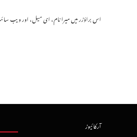
اس براؤزر میں میرا نام، ای میل، اور ویب سائٹ
آرکائیوز