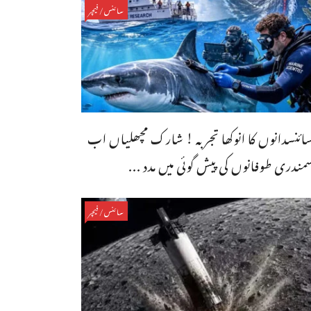
سائنس/فیچر
ائنسدانوں کا انوکھا تجربہ ! شارک مچھلیاں اب
مندری طوفانوں کی پیش گوئی میں مدد ...
سائنس/فیچر