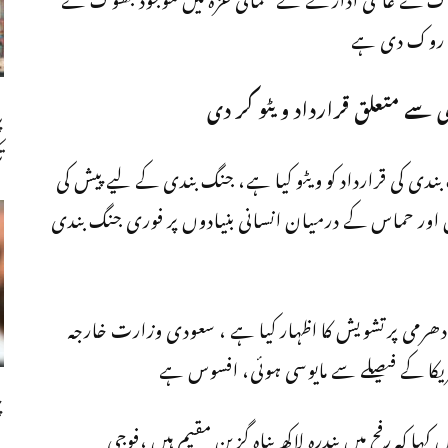
ی روک دی ہے
 سے متعلق قرارداد ویٹو کر دی
پ
ت
بندی کی قرارداد کو ویٹو کیا ہے، جنگ بندی کے لیے پیش کی
ائیل اور حماس کے درمیان انسانی بنیادوں پر فوری جنگ بندی
رمی پرتشویش کا اظہار کیا ہے ، سعودی وزارت خارجہ
مریکا کے فیصلے سے مایوسی ہوئی، افسوس ہے
چ
ہا کہ رفح میں پندرہ لاکھ پناہ گزین مقیم ہیں ،فوجی