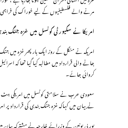
مرنے والے فلسطینیوں کے لیے خوراک کی فراہم
امریکا نے سکیورٹی کونسل میں غزہ جنگ بندی
امریکہ نے منگل کے روز ایک بار پھر غزہ میں جنگ 
جانے والی قرارداد میں مطالبہ کیا گیا تھا کہ اسر
کروائی جائے۔
سعودی عرب نے سلامتی کونسل میں امریکی ہٹ دھ
نے بیان میں کہاکہ غزہ جنگ بندی کی قرارداد پر ا
یورپی یونین کے وزرائے خارجہ نے مشترکہ بیان میں ک