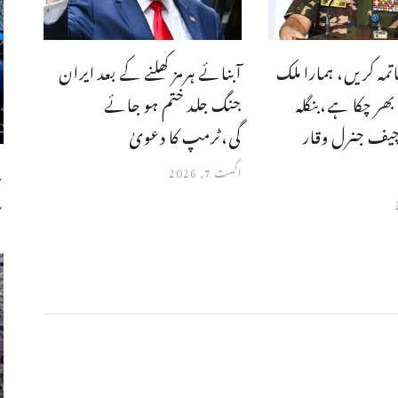
تمہ کریں، ہمارا ملک
آبنائے ہرمز کھلنے کے بعد ایران
ر چکا ہے،بنگله
جنگ جلد ختم ہو جائے
چیف جنرل وقار
گی،ٹرمپ کا دعویٰ
س
اگست 7, 2026
س