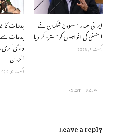
ایرانی صدر مسعود پزشکیان نے
بدعات کا خا
استعفیٰ کی افواہوں کو مسترد کر دیا
بدعات سے بھ
دیشی آرمی 
اگست 5, 2026
الزمان
اگست 6, 2026
NEXT
PREV
Leave a reply