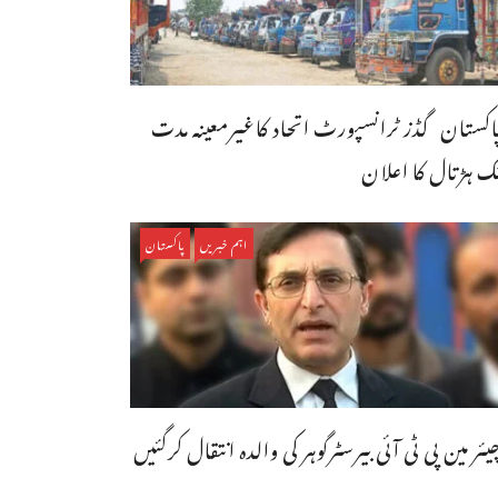
اکستان گڈز ٹرانسپورٹ اتحاد کاغیرمعینہ مدت
ک ہڑتال کا اعلان
اہم خبریں
پاکستان
یئر مین پی ٹی آئی بیرسٹرگوہر کی والدہ انتقال کرگئیں