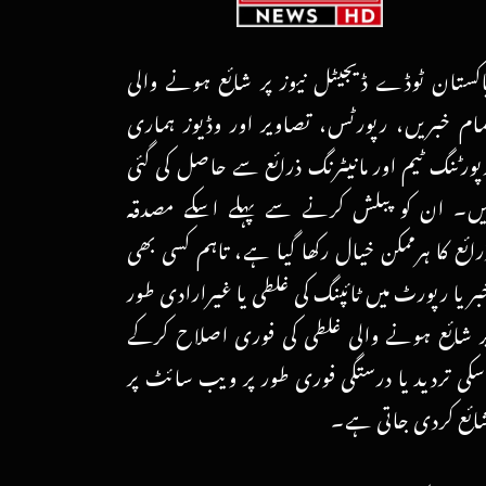
اکستان ٹوڈے ڈیجیٹل نیوز پر شائع ہونے والی
مام خبریں، رپورٹس، تصاویر اور وڈیوز ہماری
پورٹنگ ٹیم اور مانیٹرنگ ذرائع سے حاصل کی گئی
یں۔ ان کو پبلش کرنے سے پہلے اسکے مصدقہ
رائع کا ہرممکن خیال رکھا گیا ہے، تاہم کسی بھی
بر یا رپورٹ میں ٹائپنگ کی غلطی یا غیرارادی طور
ر شائع ہونے والی غلطی کی فوری اصلاح کرکے
سکی تردید یا درستگی فوری طور پر ویب سائٹ پر
ائع کردی جاتی ہے۔