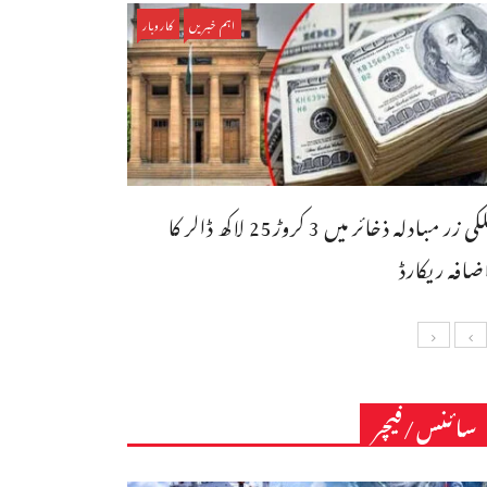
اہم خبریں
کاروبار
ملکی زر مبادلہ ذخائر میں 3 کروڑ25 لاکھ ڈالر کا
ضافہ ریکارڈ
سائنس/فیچر