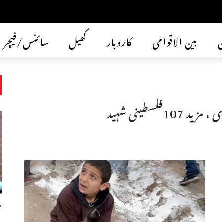
ن
بین الاقوامی
کاروبار
کھیل
سائنس/فیچر
لسطینی شہید
م