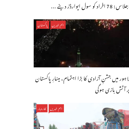
اس: 78 افراد کو سول ایوارڈز دینے ...
اہم خبریں
پاکستان
اہور میں جشنِ آزادی کا بڑا اہتمام، مینارِ پاکستان
ر آتش بازی ہوگی
اہم خبریں
کاروبار