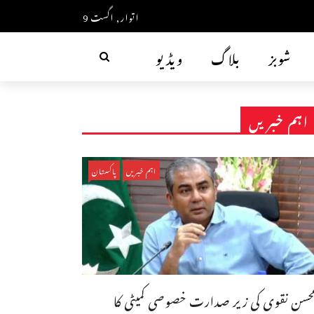
اتوار, اگست 9
شوبز
بلاگ
ویڈیو
اہم خبریں
اہم خبریں
پاکستان
حسن نقوی کی زیر صدارت خصوصی کمیٹی کا