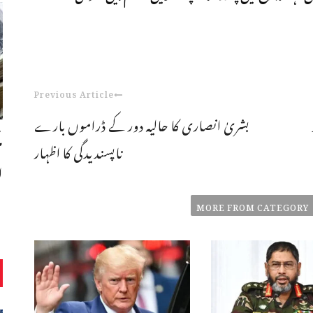
Previous Article
بشریٰ انصاری کا حالیہ دور کے ڈراموں بارے
ناپسندیدگی کا اظہار
ا
MORE FROM CATEGORY