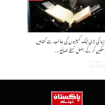
نیا کی بڑی ٹیک کمپنیوں کی جانب سے کتابیں
سکین کر کے اصل نسخے ضائع ...