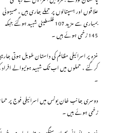
علاقوں اور ہسپتالوں پر حملے جاری ہیں ، صیہونی
بمباری سے مزید 107 فلسطینی شہید ہوگئے جبکہ
145 زخمی ہوئے ہیں ۔
۔
دوسری جانب خان یونس میں اسرائیلی فوج پر حما
زخمی ہوئے ہیں ۔
غزہ میں انسانی بحران سنگین ہوتا جارہا ہے ، خ