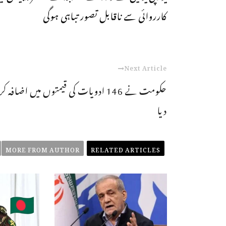
کارروائی سے ناقابل تصور تباہی ہوگی
Next Article
حکومت نے 146 ادویات کی قیمتوں میں اضافہ کر
دیا
MORE FROM AUTHOR
RELATED ARTICLES