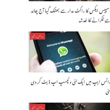
سپیس ایکس کا راکٹ مدار سے بھٹک گیا آج چاند
ے ٹکرانے کا خدشہ
سائنس/فیچر
اٹس ایپ میں ایک نئی دلچسپ اپ ڈیٹ کر دی
ئی
سائنس/فیچر