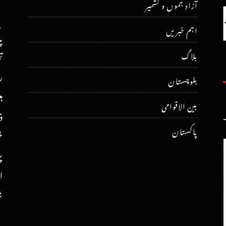
آزاد جموں و کشمیر
اہم خبریں
پ
ت
بلاگ
ر
بلوچستان
ہ
بین الاقوامی
ذ
پاکستان
خ
پ
ا
ش