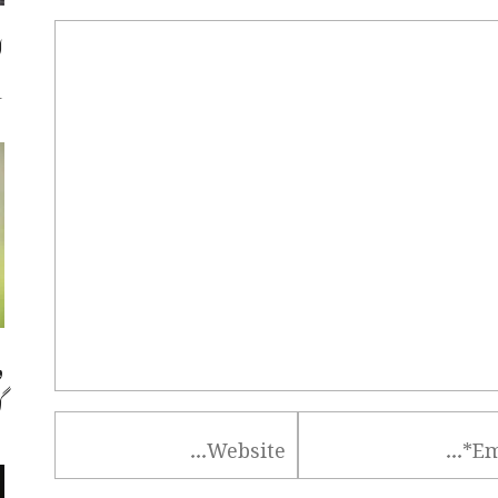
ا
س
و
گ