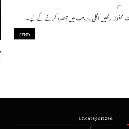
 محفوظ رکھیں اگلی بار جب میں تبصرہ کرنے کےلیے۔
د
ا
Uncategorized