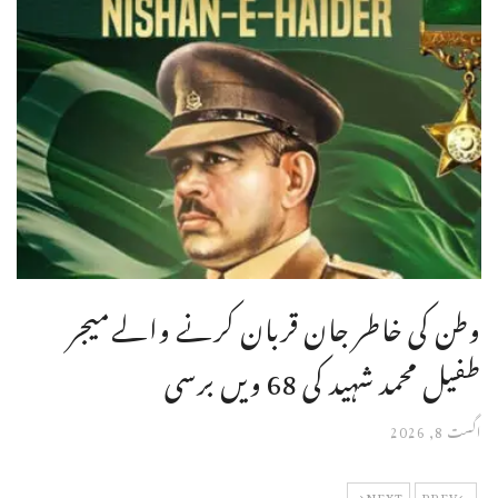
وطن کی خاطر جان قربان کرنے والےمیجر
طفیل محمد شہید کی 68 ویں برسی
اگست 8, 2026
NEXT
PREV