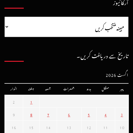
آرکائیوز
تاریخ سے دریافت کریں۔
اگست 2026
پیر
منگل
بدھ
جمعرات
جمعہ
ہفتہ
اتوار
2
1
9
8
7
6
5
4
3
16
15
14
13
12
11
10