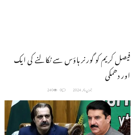
فیصل کریم کو گورنر ہاؤس سے نکالنے کی ایک
اور دھمکی
جون 6, 2024
0
240