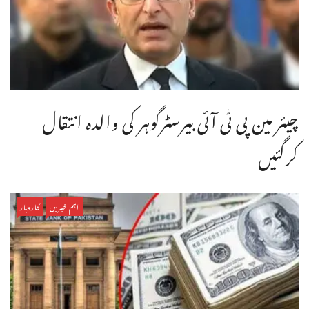
چیئر مین پی ٹی آئی بیرسٹرگوہر کی والدہ انتقال
کرگئیں
اہم خبریں
کاروبار