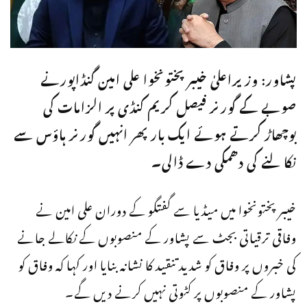
پشاور: وزیراعلیٰ خیبر پختونخوا علی امین گنڈاپورنے
صوبے کے گورنر فیصل کریم کنڈی پر الزامات کی
بوچھاڑ کرتے ہوئے ایک بار پھر انہیں گورنر ہاؤس سے
نکالنے کی دھمکی دے ڈالی۔
خیبر پختونخوا میں میڈیا سے گفتگو کے دوران علی امین نے
وفاقی ترقیاتی بجٹ سے پشاور کے منصوبوں کے نکالے جانے
کی خبروں پر وفاق کو شدید تنقید کا نشانہ بنایا اور کہا کہ وفاق کو
پشاور کے منصوبوں پر کٹوتی نہیں کرنے دیں گے۔