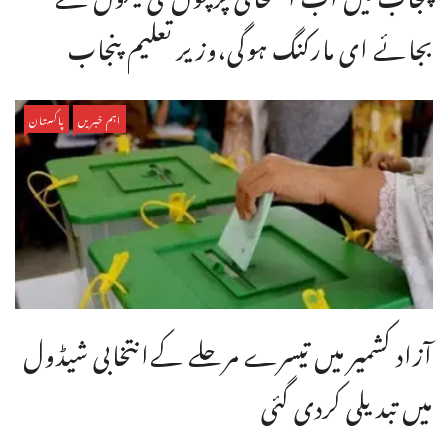
بجائے ای مارکنگ ہوگی،وزیر تعلیم پنجاب
اہم خبریں
پاکستان
آزاد کشمیر میں تیسرے مرحلے کےانتخابی شیڈول
میں تبدیلی کردی گئی