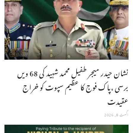
نشان حیدر میجر طفیل محمد شہید کی 68 ویں
برسی ،پاک فوج کا عظیم سپوت کو خراج
عقیدت
اگست 8, 2026