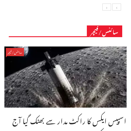
سائنس/فیچر
سائنس/فیچر
اسپیس ایکس کا راکٹ مدار سے بھٹک گیا آج