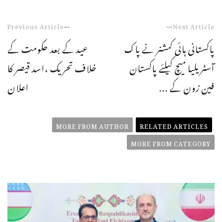
Previous Article
Next Article
پاکستانی ہائی کمشنر نے پاک
عید کے بعد حکومت کے
آسٹریلیا میچ کیلئے پاکستان
خلاف تحریک ،اسد قیصر کا
فین زون کے ...
اعلان
MORE FROM AUTHOR
RELATED ARTICLES
MORE FROM CATEGORY