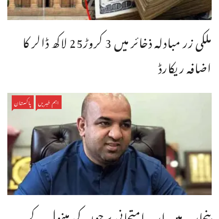
ملکی زر مبادلہ ذخائر میں 3 کروڑ25 لاکھ ڈالر کا
اضافہ ریکارڈ
اہم خبریں
پاکستان
پنجاب میں اب امتحانی پرچوں کی مینول کے