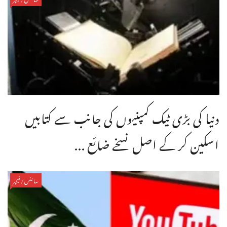
دنیا کی بڑی ٹیک کمپنیوں کی جانب سے کتابیں
اسکین کر کے اصل نسخے ضائع ...
سائنس/فیچر