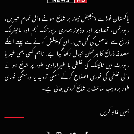
پاکستان ٹوڈے ڈیجیٹل نیوز پر شائع ہونے والی تمام خبریں،
رپورٹس، تصاویر اور وڈیوز ہماری رپورٹنگ ٹیم اور مانیٹرنگ
ذرائع سے حاصل کی گئی ہیں۔ ان کو پبلش کرنے سے پہلے اسکے
مصدقہ ذرائع کا ہرممکن خیال رکھا گیا ہے، تاہم کسی بھی خبر یا
رپورٹ میں ٹائپنگ کی غلطی یا غیرارادی طور پر شائع ہونے
والی غلطی کی فوری اصلاح کرکے اسکی تردید یا درستگی فوری
طور پر ویب سائٹ پر شائع کردی جاتی ہے۔
ہمیں فالو کریں