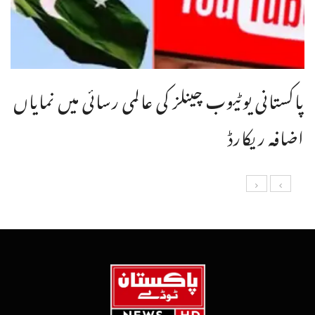
پاکستانی یوٹیوب چینلز کی عالمی رسائی میں نمایاں
اضافہ ریکارڈ