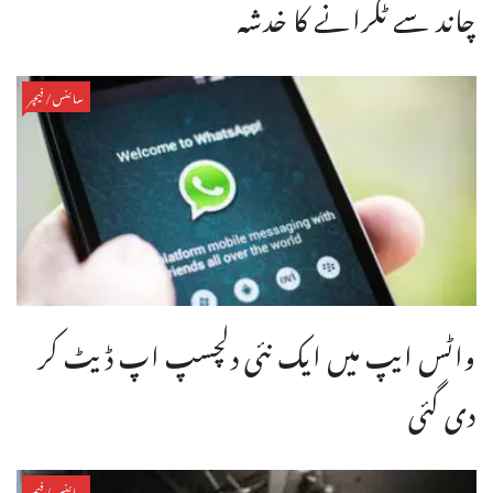
چاند سے ٹکرانے کا خدشہ
سائنس/فیچر
واٹس ایپ میں ایک نئی دلچسپ اپ ڈیٹ کر
دی گئی
سائنس/فیچر