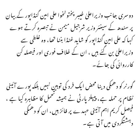
دوسری جانب وزیراعلیٰ خیبر پختونخوا علی امین گنڈاپور کے بیان
پر سندھ کے سینئر وزیر شرجیل میمن نے تبصرہ کرتے ہوے
کہا کہ علی امین گنڈاپور کو شاید غنڈا بننا تھا، وہ غلطی سے
وزیراعلیٰ بن گئے ہیں ، ان کے خلاف فوری اور فیصلہ کن
کارروائی کی جائے۔
گورنر کو دھمکی دینا محض ایک فرد کی توہین نہیں بلکہ پورے آئینی
نظام پر حملہ ہے، پیپلز پارٹی نے ہمیشہ تحمل کا مظاہرہ کیا ہے ،
فیصل کریم اہم آئینی عہدے پر فائز ہیں، ان کو دھمکی
دہشتگردی میں آتی ہے۔