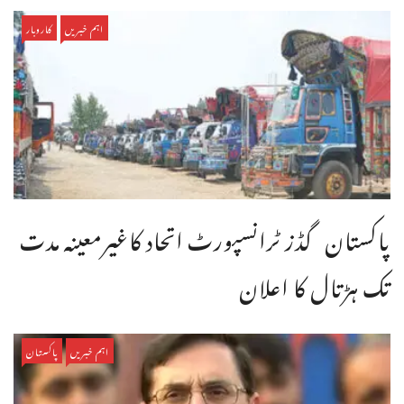
اہم خبریں
کاروبار
پاکستان گڈز ٹرانسپورٹ اتحاد کاغیرمعینہ مدت
تک ہڑتال کا اعلان
اہم خبریں
پاکستان