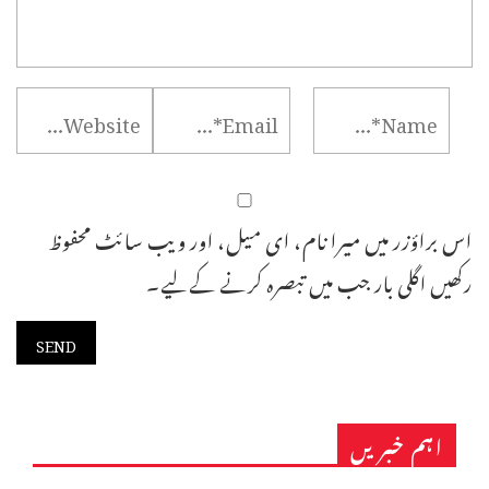
اس براؤزر میں میرا نام، ای میل، اور ویب سائٹ محفوظ
رکھیں اگلی بار جب میں تبصرہ کرنے کےلیے۔
اہم خبریں