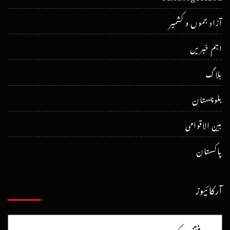
آزاد جموں و کشمیر
اہم خبریں
بلاگ
بلوچستان
بین الاقوامی
پاکستان
آرکائیوز