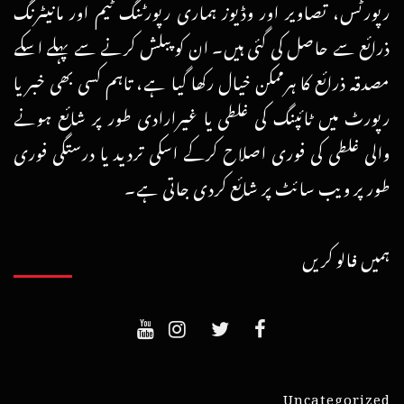
رپورٹس، تصاویر اور وڈیوز ہماری رپورٹنگ ٹیم اور مانیٹرنگ
ذرائع سے حاصل کی گئی ہیں۔ ان کو پبلش کرنے سے پہلے اسکے
مصدقہ ذرائع کا ہرممکن خیال رکھا گیا ہے، تاہم کسی بھی خبر یا
رپورٹ میں ٹائپنگ کی غلطی یا غیرارادی طور پر شائع ہونے
والی غلطی کی فوری اصلاح کرکے اسکی تردید یا درستگی فوری
طور پر ویب سائٹ پر شائع کردی جاتی ہے۔
ہمیں فالو کریں
Uncategorized