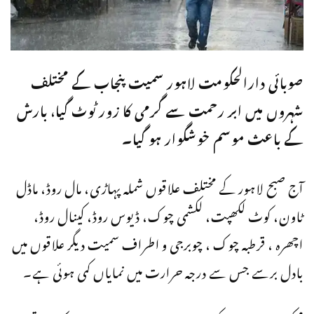
صوبائی دارالحکومت لاہور سمیت پنجاب کے مختلف
شہروں میں ابر رحمت سے گرمی کا زور ٹوٹ گیا، بارش
کے باعث موسم خوشگوار ہو گیا۔
آج صبح لاہور کے مختلف علاقوں شملہ پہاڑی، مال روڈ، ماڈل
ٹاون، کوٹ لکھپت، لکشمی چوک، ڈیوس روڈ، کینال روڈ،
اچھرہ ، قرطبہ چوک ، چوبرجی و اطراف سمیت دیگر علاقوں میں
بادل برسے جس سے درجہ حرارت میں نمایاں کمی ہوئی ہے۔