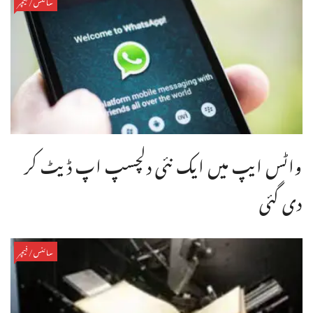
سائنس/فیچر
واٹس ایپ میں ایک نئی دلچسپ اپ ڈیٹ کر
دی گئی
سائنس/فیچر