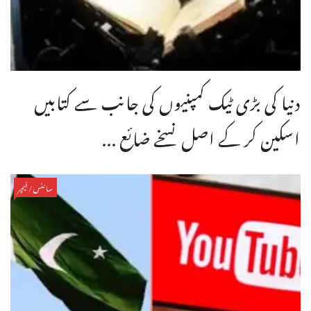
دنیا کی بڑی ٹیک کمپنیوں کی جانب سے کتابیں
اسکین کر کے اصل نسخے ضائع ...
سائنس/فیچر