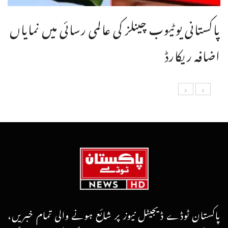
پاکستانی یوٹیوب چینلز کی عالمی رسائی میں نمایاں
اضافہ ریکارڈ
پاکستان ٹوڈے ڈیجیٹل نیوز پر شائع ہونے والی تمام خبریں،