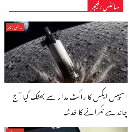
سائنس/فیچر
سائنس/فیچر
اسپیس ایکس کا راکٹ مدار سے بھٹک گیا آج
چاند سے ٹکرانے کا خدشہ