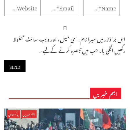
اس براؤزر میں میرا نام، ای میل، اور ویب سائٹ محفوظ
رکھیں اگلی بار جب میں تبصرہ کرنے کےلیے۔
اہم خبریں
اہم خبریں
پاکستان