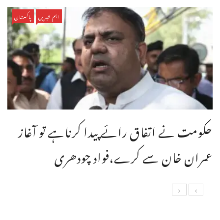
اہم خبریں
پاکستان
حکومت نے اتفاق رائے پیدا کرناہے تو آغاز
عمران خان سے کرے،فواد چودھری