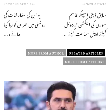
Previous Article
Next Article
سابق ڈپٹی اسپیکر قاسم
یو این کی سفارشات کی
سوری کی الیکشن ٹربیونل
روشنی میں عمران کو رہا کیا
کیلئے اپیل سماعت کیلئے ...
جائے: ...
MORE FROM AUTHOR
RELATED ARTICLES
MORE FROM CATEGORY