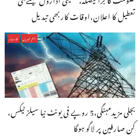
تعطیل کا اعلان،اوقات کاربھی تبدیل
اہم خبریں
کاروبار
بجلی مزیدمہنگی،5 روپے فی یونٹ نیا سیلز ٹیکس،
کن صارفین پر لاگو ہوگا