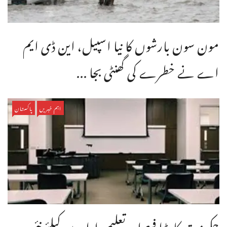
مون سون بارشوں کا نیا اسپیل، این ڈی ایم
اے نے خطرے کی گھنٹی بجا ...
اہم خبریں
پاکستان
حکومت کا بڑا فیصلہ، تعلیمی اداروں کیلئےنئی