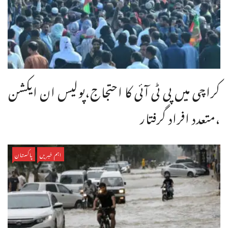
کراچی میں پی ٹی آئی کا احتجاج،پولیس ان ایکشن
،متعدد افراد گرفتار
اہم خبریں
پاکستان