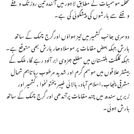
محکمہ موسمیات کے مطابق لاہور میں آئندہ تین روز تک وقفے
وقفے سے بارشوں کی پیشگوئی کی ہے۔
دوسری جانب کشمیر میں تیز ہواؤں اورگرج چمک کے ساتھ
بارش جبکہ بعض مقامات پر موسلادھار بارش بھی متوقع ہے۔
جبکہ گلگت بلتستان میں مطلع جزوی ابر آلود رہے گا، ملک کے
بیشتر علاقوں میں موسم گرم اور شدید مرطوب رہا تاہم شمال
مشرقی پنجاب،اسلام آباد، بالائی خیبر پختونخوا ، کشمیر اور
زیریں سندھ میں چند مقامات پرآندھی اور گرج چمک کے ساتھ
بارش ہوئی۔