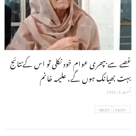
غصے سے بپھری عوام خود نکلی تو اس کےنتائج
بہت بھیانک ہوں گے، علیمہ خانم
اگست 6, 2026
NEXT
PREV