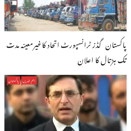
پاکستان گڈز ٹرانسپورٹ اتحاد کاغیرمعینہ مدت
تک ہڑتال کا اعلان
اہم خبریں
پاکستان