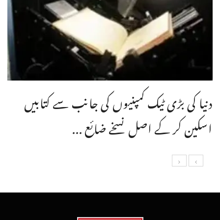
دنیا کی بڑی ٹیک کمپنیوں کی جانب سے کتابیں
اسکین کر کے اصل نسخے ضائع ...