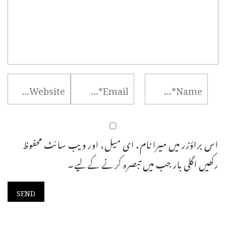
اس براؤزر میں میرا نام، ای میل، اور ویب سائٹ محفوظ
رکھیں اگلی بار جب میں تبصرہ کرنے کےلیے۔