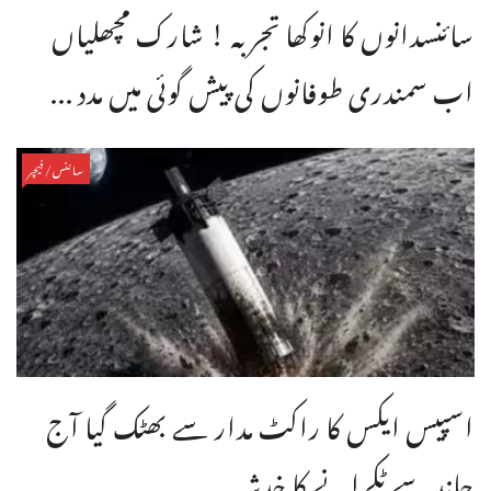
سائنسدانوں کا انوکھا تجربہ ! شارک مچھلیاں
اب سمندری طوفانوں کی پیش گوئی میں مدد ...
سائنس/فیچر
اسپیس ایکس کا راکٹ مدار سے بھٹک گیا آج
چاند سے ٹکرانے کا خدشہ