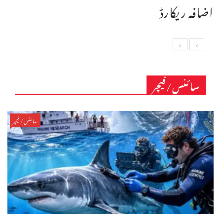
اضافہ ریکارڈ
سائنس/فیچر
سائنس/فیچر