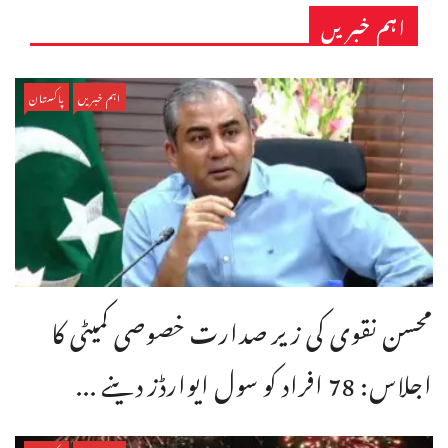
اہم خبریں
اہم خبریں
پاکستان
محسن نقوی کی زیر صدارت خصوصی کمیٹی کا
اجلاس: 78 افراد کو سول ایوارڈز دینے ...