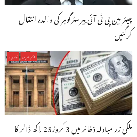
چیئر مین پی ٹی آئی بیرسٹرگوہر کی والدہ انتقال
کرگئیں
اہم خبریں
کاروبار
ملکی زر مبادلہ ذخائر میں 3 کروڑ25 لاکھ ڈالر کا