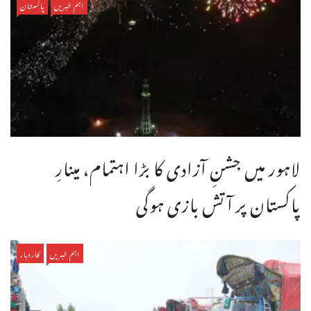
اہم خبریں
پاکستان
لاہور میں جشنِ آزادی کا بڑا اہتمام، مینارِ
پاکستان پر آتش بازی ہوگی
اہم خبریں
کاروبار