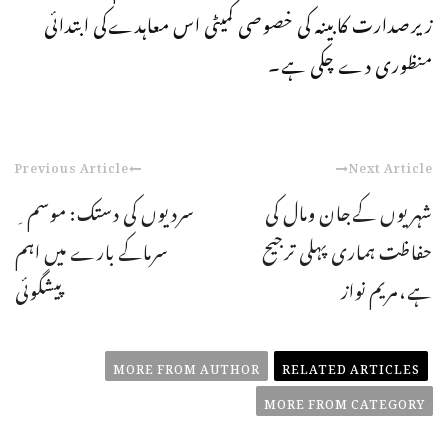
زیرصدارت کابینہ کی خصوصی کمیٹی اس معاہدےکی ابتدائی
منظوری دے چکی ہے۔
Previous Article
Next Article
شہریوں کےجان ومال کی
سردیوں کی دستک: موسم ِ
حفاظت ہماری پہلی ترجیح
سرماکے بارے میں اہم
ہے،مریم نواز
پیشگوئی
MORE FROM AUTHOR
RELATED ARTICLES
MORE FROM CATEGORY