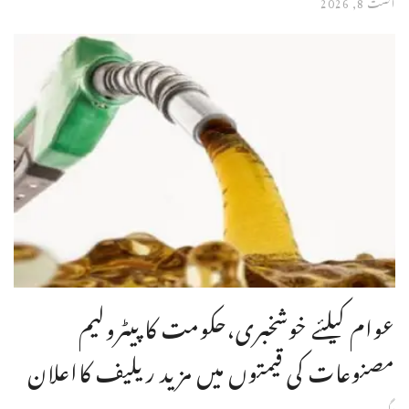
اگست 8, 2026
عوام کیلئے خوشخبری،حکومت کا پیٹرولیم
مصنوعات کی قیمتوں میں مزید ریلیف کااعلان