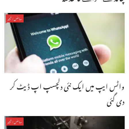
سائنس/فیچر
واٹس ایپ میں ایک نئی دلچسپ اپ ڈیٹ کر
دی گئی
سائنس/فیچر