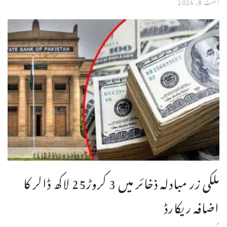
اگست 8, 2026
ملکی زر مبادلہ ذخائر میں 3 کروڑ25 لاکھ ڈالر کا
اضافہ ریکارڈ