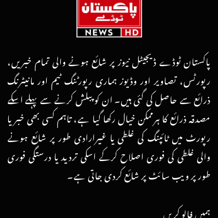
پاکستان ٹوڈے ڈیجیٹل نیوز پر شائع ہونے والی تمام خبریں،
رپورٹس، تصاویر اور وڈیوز ہماری رپورٹنگ ٹیم اور مانیٹرنگ
ذرائع سے حاصل کی گئی ہیں۔ ان کو پبلش کرنے سے پہلے اسکے
مصدقہ ذرائع کا ہرممکن خیال رکھا گیا ہے، تاہم کسی بھی خبر یا
رپورٹ میں ٹائپنگ کی غلطی یا غیرارادی طور پر شائع ہونے
والی غلطی کی فوری اصلاح کرکے اسکی تردید یا درستگی فوری
طور پر ویب سائٹ پر شائع کردی جاتی ہے۔
ہمیں فالو کریں