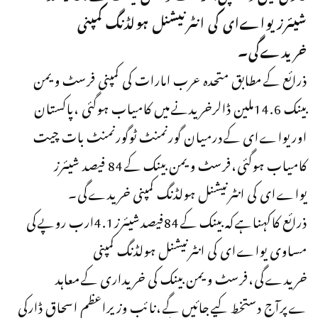
شیئرزیواےای کی انٹرنیشنل ہولڈنگ کمپنی
خریدےگی۔
ذرائع کےمطابق متحدہ عرب امارات کی کمپنی فرسٹ ویمن
بینک 14.6ملین ڈالرخریدنےمیں کامیاب ہوگئی ،پاکستان
اوریواےای کےدرمیان گورنمنٹ ٹوگورنمنٹ بات چیت
کامیاب ہوگئی،فرسٹ ویمن بینک کے84 فیصد شیئرز
یواےای کی انٹرنیشنل ہولڈنگ کمپنی خریدےگی۔
ذرائع کاکہناہےکہ بینک کے84فیصدشیئرز4.1ارب روپےکی
مساوی یواےای کی انٹرنیشنل ہولڈنگ کمپنی
خریدےگی،فرسٹ ویمن بینک کی خریداری کےمعاہد
ےپرآج دستخط کیےجائیں گے،نائب وزیراعظم اسحاق ڈارکی