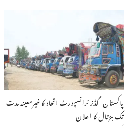
پاکستان گڈز ٹرانسپورٹ اتحاد کاغیرمعینہ مدت
تک ہڑتال کا اعلان