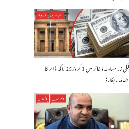
اہم خبریں
کاروبار
ملکی زر مبادلہ ذخائر میں 3 کروڑ25 لاکھ ڈالر کا
ضافہ ریکارڈ
اہم خبریں
پاکستان