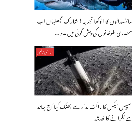
ائنسدانوں کا انوکھا تجربہ ! شارک مچھلیاں اب
مندری طوفانوں کی پیش گوئی میں مدد ...
سائنس/فیچر
سپیس ایکس کا راکٹ مدار سے بھٹک گیا آج چاند
ے ٹکرانے کا خدشہ