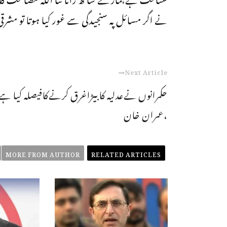
نے اگر مسائل پہ سنجیدگی سے غور کیا ہوتا تو مشرق
Next Article
حکمرانوں نےعدلیہ کابیڑاغرق کرنےکافیصلہ کیا ہے
،عمران خان
MORE FROM AUTHOR
RELATED ARTICLES