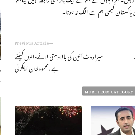
ی پاکستان کبھی ہم سے الگ نہ ہوتا۔
Previous Article
میراووٹ آئین کی بالادستی لانےوالوں کیلئے
ہے،محمودخان اچکزئی
ا
MORE FROM CATEGORY