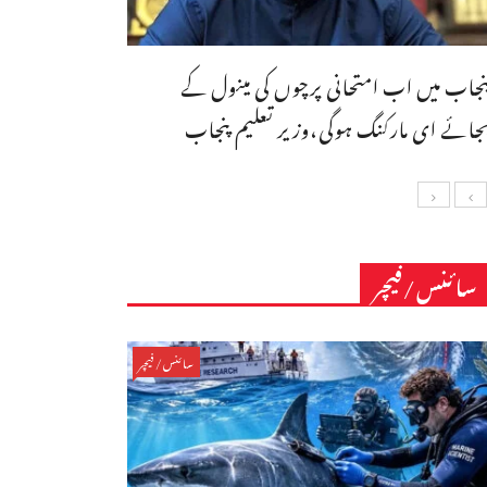
نجاب میں اب امتحانی پرچوں کی مینول کے
جائے ای مارکنگ ہوگی،وزیر تعلیم پنجاب
سائنس/فیچر
سائنس/فیچر