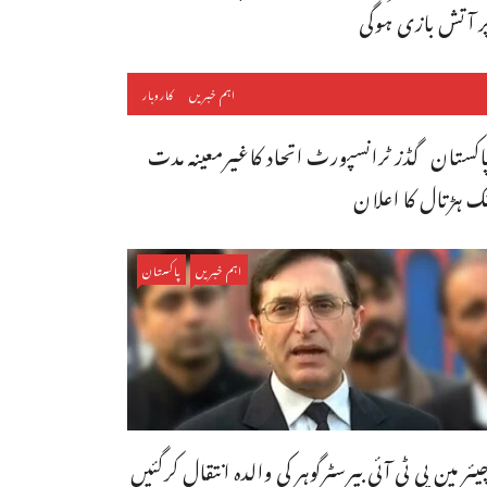
ر آتش بازی ہوگی
اہم خبریں
کاروبار
اکستان گڈز ٹرانسپورٹ اتحاد کاغیرمعینہ مدت
ک ہڑتال کا اعلان
اہم خبریں
پاکستان
یئر مین پی ٹی آئی بیرسٹرگوہر کی والدہ انتقال کرگئیں