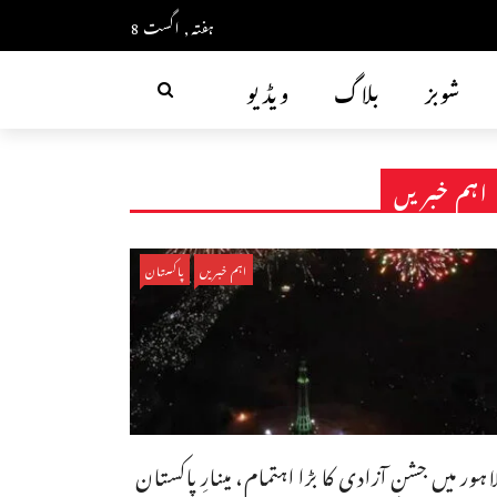
ہفتہ, اگست 8
شوبز
بلاگ
ویڈیو
اہم خبریں
اہم خبریں
پاکستان
اہور میں جشنِ آزادی کا بڑا اہتمام، مینارِ پاکستان