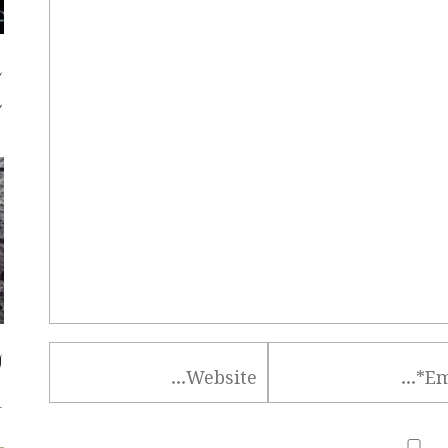
س
س
ا
س