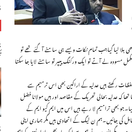
پ
پ
ی بلا لیا گیاجب تمام نکات ویسے ہی سامنے آ گئے تھے تو
ت
مل مسودہ لے آتے تو ایک ورکنگ پیپر تو سامنے لایا جا سکتا
حفظات رکھتے ہیں عدلیہ کے اراکین بھی اس ترمیم سے
ھا کہ عدلیہ بحالی تحریک کے مقاصد اور ہیں مولانا فضل
۔جو بھی ترامیم لا رہے ہیں اس میں ایم کیو ایم کے
امل کی جائیں۔ہم ن لیگ کے اتحادی ہیں مگر ہماری اپنی
چ
ہیں۔ مگر انہوں نے ہم سے ایک بار بھی رابطہ نہیں کیاہم