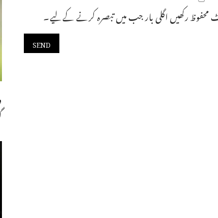
 محفوظ رکھیں اگلی بار جب میں تبصرہ کرنے کےلیے۔
و
گ