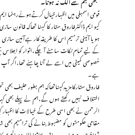
کبھی ہم سےالگ نہ ہوتا۔
قومی اسمبلی میں اظہارخیال کرتےہوئےرہنما ایم
کیو ایم ڈاکٹرفاروق ستار کا کہنا تھاکہ قانون سازی
ہو یا آئینی ترمیم اس کا طریقہ کار ہےآئین سازی
کے لیے تمام نکات سامنے آ چکے،اتوار کو اجلاس بھ
خصوصی کمیٹی میں اسے لے آنا چاہئے تھا،اگر آپ مک
ہے۔
فاروق ستارکامزیدکہناتھاکہ ہم بطور حلیف بھی ت
اختلاف نہیں رکھتے ہوں گے،ہم نے پہلے بھی کہا ت
الرحمن نے بھی اسی طرح کے خیالات کا اظہار کیا
مقامی حکومتوں کو مضبوط بنانے کی ترامیم بھی ش
شناخت ہےہمارے ساتھ رانا ثنا اللہ مصالحت کار 