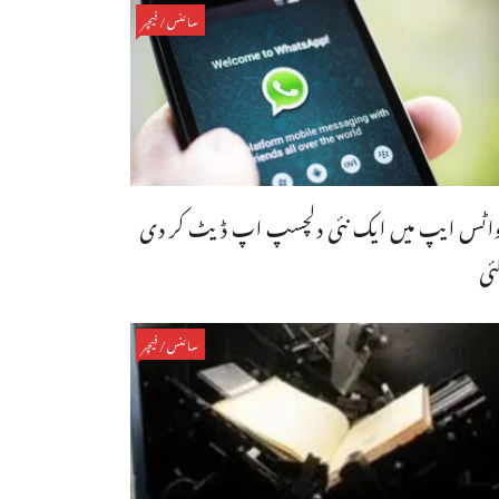
سائنس/فیچر
اٹس ایپ میں ایک نئی دلچسپ اپ ڈیٹ کر دی
ئی
سائنس/فیچر