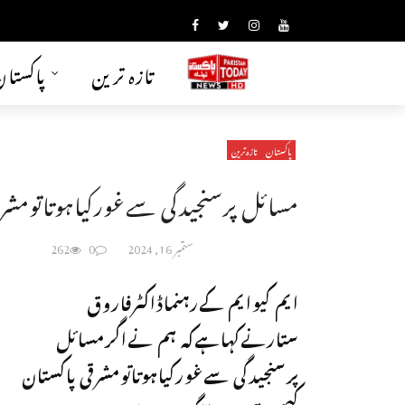
تازہ ترین
پاکستا
پاکستان
تازہ ترین
مسائل پرسنجیدگی سےغورکیاہوتاتومشرقی
ستمبر 16, 2024
0
262
ایم کیوایم کےرہنماڈاکٹرفاروق
ستارنےکہاہےکہ ہم نےاگرمسائل
پرسنجیدگی سےغورکیاہوتاتومشرقی پاکستان