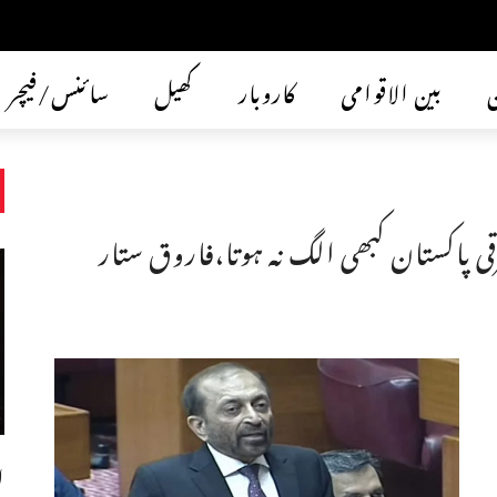
ن
بین الاقوامی
کاروبار
کھیل
سائنس/فیچر
 پاکستان کبھی الگ نہ ہوتا،فاروق ستار
ل