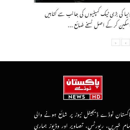
نیا کی بڑی ٹیک کمپنیوں کی جانب سے کتابیں
سکین کر کے اصل نسخے ضائع ...
اکستان ٹوڈے ڈیجیٹل نیوز پر شائع ہونے والی
مام خبریں، رپورٹس، تصاویر اور وڈیوز ہماری