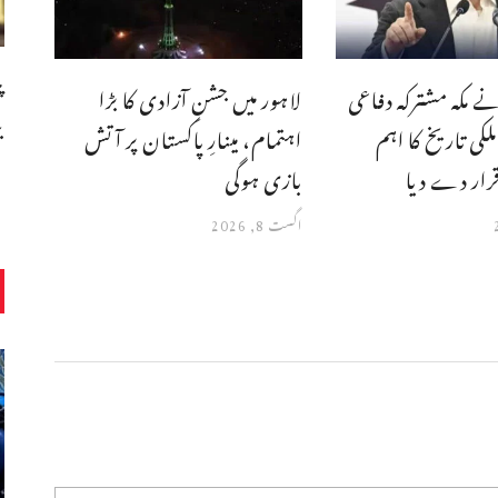
پ
نے مکہ مشترکہ دفاعی
لاہور میں جشنِ آزادی کا بڑا
ب
کی تاریخ کا اہم
اہتمام، مینارِ پاکستان پر آتش
رار دے دیا
بازی ہوگی
اگست 8, 2026