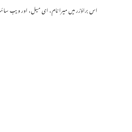
اس براؤزر میں میرا نام، ای میل، اور ویب سائٹ