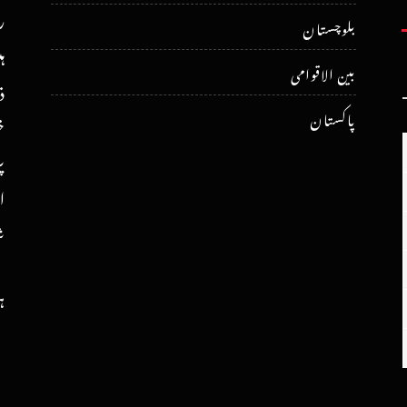
ر
بلوچستان
ہ
بین الاقوامی
ذ
پاکستان
خ
پ
ا
ش
ہ