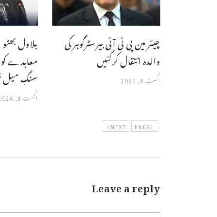
چیئر مین پی ٹی آئی بیرسٹرگوہر کی
بلاول بھٹو 
والدہ انتقال کرگئیں
معاہدے کو مل
سنگِ میل ق
اگست 8, 2026
اگست 8, 2026
NEXT
PREV
Leave a reply