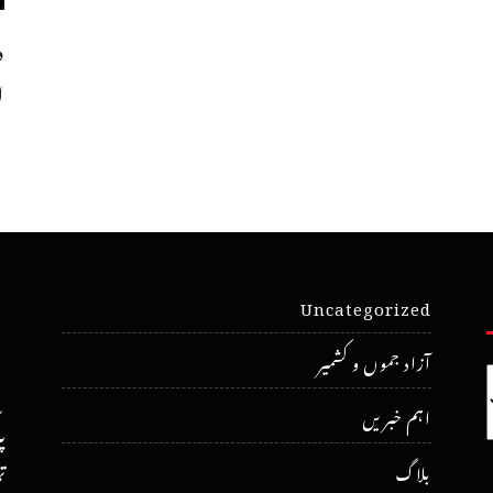
د
ا
Uncategorized
آزاد جموں و کشمیر
اہم خبریں
پ
ت
بلاگ