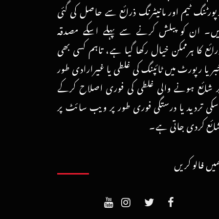
پورٹنگ ٹیم اور مانیٹرنگ ذرائع سے حاصل کی گئی
یں۔ ان کو پبلش کرنے سے پہلے اسکے مصدقہ
رائع کا ہرممکن خیال رکھا گیا ہے، تاہم کسی بھی
بر یا رپورٹ میں ٹائپنگ کی غلطی یا غیرارادی طور
ر شائع ہونے والی غلطی کی فوری اصلاح کرکے
سکی تردید یا درستگی فوری طور پر ویب سائٹ پر
ائع کردی جاتی ہے۔
میں فالو کریں