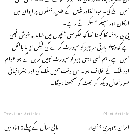
نہیں ملےگی۔عبدالقادر پٹیل کے طنزیہ جملوں پر ایوان میں
ارکان اور سپیکر مسکراتے رہے۔
پی پی رہنما کا کہنا تھا کہ حکومتی بینچوں میں شاید یہ خوش فہمی
ہے کہ پیپلز پارٹی ہر چیز کو سپورٹ کرے گی لیکن ایسا بالکل
نہیں ہے، ہم کسی ایسی چیز کو سپورٹ نہیں کریں گے جو عوام
اور ملک کے خلاف ہو۔اس وقت ہمیں ملک کی اور جغرافیائی
صورتحال دیکھ کر بجٹ کو سمجھنا ہوگا۔
Previous Article
Next Article
ایران جوہری ہتھیار
مالی سال کےپہلے10ماہ میں