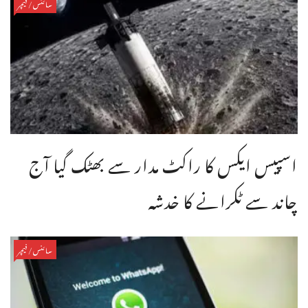
سائنس/فیچر
اسپیس ایکس کا راکٹ مدار سے بھٹک گیا آج
چاند سے ٹکرانے کا خدشہ
سائنس/فیچر