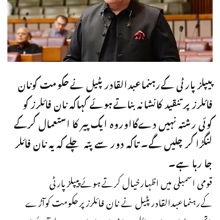
پیپلزپارٹی کےرہنماعبدالقادر پٹیل نےحکومت کونان
فائلرز پر تنقید کانشانہ بناتےہوئے کہاکہ نان فائلرز کو
کوئی رشتہ نہیں دےگااوروہ ایک پیر کا استعمال کرکے
لنگڑا کر چلیں گے۔ تاکہ دور سے پتہ چلے کہ یہ نان فائلر
جا رہا ہے۔
قومی اسمبلی میں اظہارخیال کرتےہوئےپیپلزپارٹی
کےرہنماعبدالقادرپٹیل نے نان فائلرزپرحکومت کوآڑے