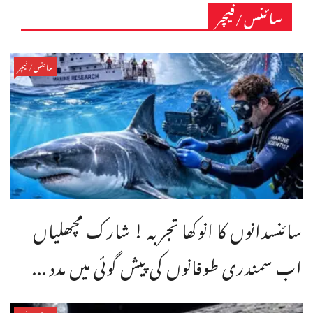
سائنس/فیچر
سائنس/فیچر
سائنسدانوں کا انوکھا تجربہ ! شارک مچھلیاں
اب سمندری طوفانوں کی پیش گوئی میں مدد ...