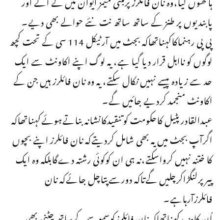
ہاتھوں لیا،وہ نان فائلرزپرمبنی میمز ایوان میں لے آئے اور
پابندیوں پر طنز کے ساتھ ساتھ نت نئے حوالے بھی دیے۔
پی پی رہنماکاکہناتھاکہ بجٹ میں آرٹیکل 114 سی کے تحت کچھ
لوگوں کو نااہل قرار دیا گیا ہے، یہ لوگ اپنے اکاونٹ سے ایک
حد سے زیادہ پیسے نہیں نکال سکتے، یہ وہ نان فائلرز ہیں جن کے
اکاونٹ منجمد کردیے جائیں گے۔
عبدالقادرپٹیل کاحکومت کوتنقیدکانشانہ بناتےہوئےکہناتھاکہ
اگرآپ بجٹ میں یہ بھی شامل کردیتےکہ نان فائلرز اپنے بچوں
کا ختنہ نہیں کرواسکتے،نہ ہی ان کوکوئی رشتہ دےگابلکہ وہ ایک
پیرپرلنگڑاکرچلیں گےتاکہ دورسےپتاچل جائےکہ نان
فائلرزآرہاہے۔
اُن کامزیدکہناتھاکہ نان فائلرزکوسموسےکےساتھ چٹنی بھی