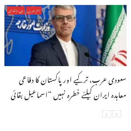
اہم خبریں
بین الاقوامی
سعودی عرب، ترکیے اور پاکستان کا دفاعی
معاہدہ ایران کیلئے خطرہ نہیں “اسماعیل بقائی