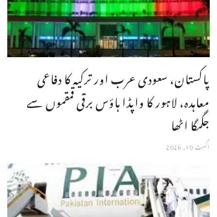
پاکستان، سعودی عرب اور ترکیہ کا دفاعی
معاہدہ، لاہور کا واپڈا ہاؤس برقی قمقموں سے
جگمگا اٹھا
اگست 10, 2026