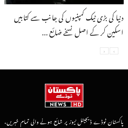
دنیا کی بڑی ٹیک کمپنیوں کی جانب سے کتابیں
اسکین کر کے اصل نسخے ضائع ...
پاکستان ٹوڈے ڈیجیٹل نیوز پر شائع ہونے والی تمام خبریں،