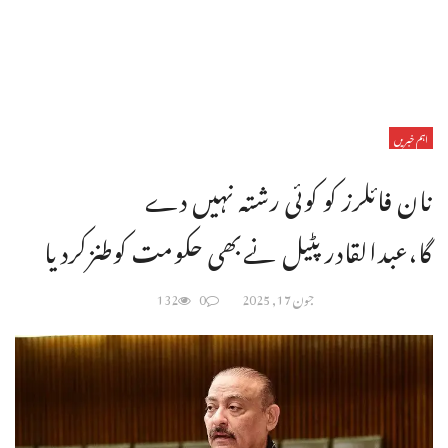
اہم خبریں
نان فائلرز کو کوئی رشتہ نہیں دے
گا،عبدالقادرپٹیل نےبھی حکومت کوطنزکردیا
جون 17, 2025
0
132