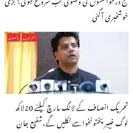
خوشخبری آگئی
اہم خبریں
پاکستان
تحریک انصاف کے لانگ مارچ کیلئے 20لاکھ
لوگ خیبر پختونخواسے نکلیں گے،شفیع جان