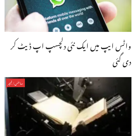
واٹس ایپ میں ایک نئی دلچسپ اپ ڈیٹ کر
دی گئی
سائنس/فیچر