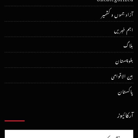
آزاد جموں و کشمیر
اہم خبریں
بلاگ
بلوچستان
بین الاقوامی
پاکستان
آرکائیوز