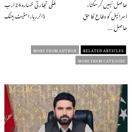
حاصل نہیں کرسکتا،
ملکی تجارتی خسارہ24ارب
اسرائیل کو دفاع کا حق
ڈالررہا،اسٹیٹ بینک
حاصل ...
MORE FROM AUTHOR
RELATED ARTICLES
MORE FROM CATEGORY