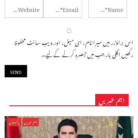
اس براؤزر میں میرا نام، ای میل، اور ویب سائٹ محفوظ
رکھیں اگلی بار جب میں تبصرہ کرنے کےلیے۔
اہم خبریں
اہم خبریں
پاکستان