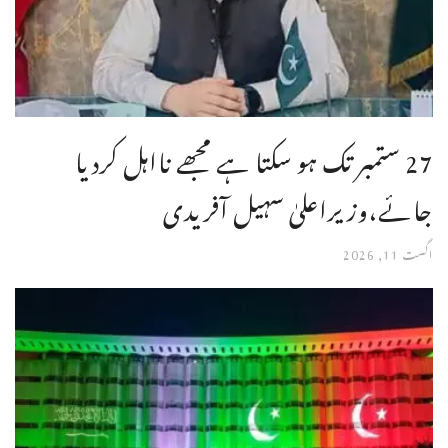
27 ستمبر تک ہو سکتا ہے مجھے نااہل کردیا
جائے،وزیراعلیٰ سہیل آفریدی
اگست 11, 2026