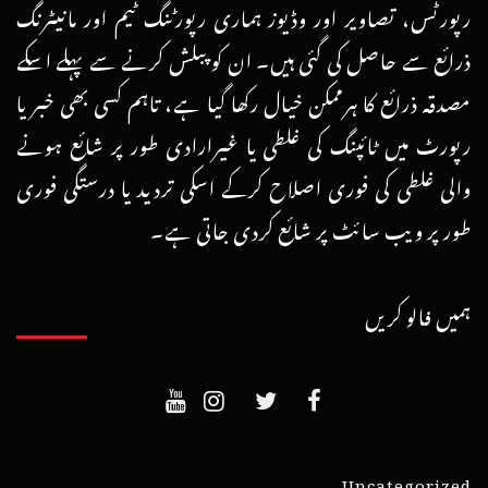
رپورٹس، تصاویر اور وڈیوز ہماری رپورٹنگ ٹیم اور مانیٹرنگ
ذرائع سے حاصل کی گئی ہیں۔ ان کو پبلش کرنے سے پہلے اسکے
مصدقہ ذرائع کا ہرممکن خیال رکھا گیا ہے، تاہم کسی بھی خبر یا
رپورٹ میں ٹائپنگ کی غلطی یا غیرارادی طور پر شائع ہونے
والی غلطی کی فوری اصلاح کرکے اسکی تردید یا درستگی فوری
طور پر ویب سائٹ پر شائع کردی جاتی ہے۔
ہمیں فالو کریں
Uncategorized