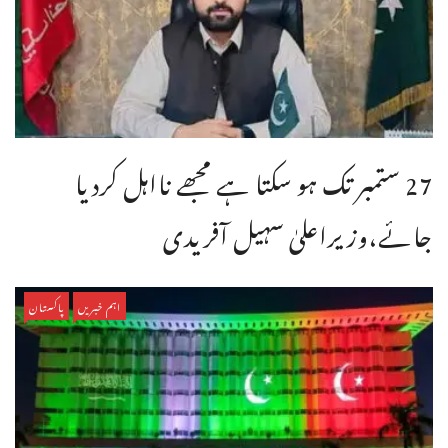
27 ستمبر تک ہو سکتا ہے مجھے نااہل کردیا
جائے،وزیراعلیٰ سہیل آفریدی
اہم خبریں
پاکستان