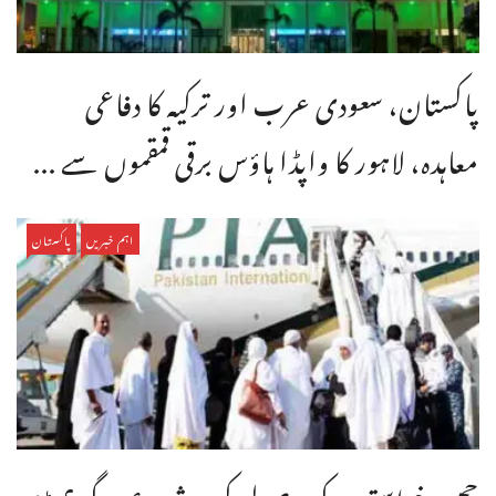
پاکستان، سعودی عرب اور ترکیہ کا دفاعی
معاہدہ، لاہور کا واپڈا ہاؤس برقی قمقموں سے ...
اہم خبریں
پاکستان
حج درخواستوں کی وصولی کب شروع ہوگی؟ بڑی