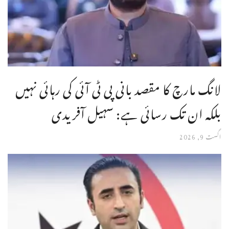
لانگ مارچ کا مقصد بانی پی ٹی آئی کی رہائی نہیں
بلکہ ان تک رسائی ہے: سہیل آفریدی
اگست 9, 2026