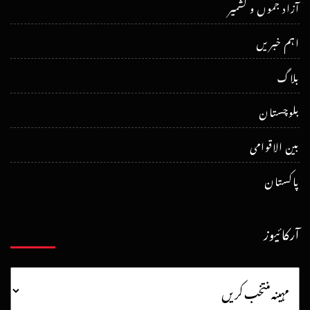
آزاد جموں و کشمیر
اہم خبریں
بلاگ
بلوچستان
بین الاقوامی
پاکستان
آرکائیوز