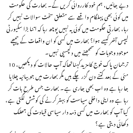
دیے جائیں، ہم خود کارروائی کریں گے۔ بھارت کی حکومت
میں کوئی بھی پہلگام واقعے سے متعلق سخت سوالات نہیں کر
رہا، بھارتی حکومت میں کوئی یہ نہیں پوچھ رہا کہ اتنا بڑا سکیورٹی
لیپس آخر کیسے ہوا؟ بھارت میں کسی کو ان واقعات کے پیچھے
موجود وجوہات کو سمجھنے میں دلچسپی نہیں۔
ترجمان پاک فوج کامزیدکہناتھاکہ آپ حالات کو دیکھیں، 10
مئی کے بعد کتنے دن گزر چکے ہیں مگر بھارت میں جو بیانیہ چلایا
جا رہا ہے وہ اب بھی جاری ہے۔ بھارت جس طرح بات کر
رہا ہے وہ اپنی داخلی سیاست کو بہتر کرنے کی کوشش لگتی ہے،
کیا آپ کو بھارت میں کسی ذمہ دار سیاسی قیادت کی جھلک
دکھائی دیتی ہے؟