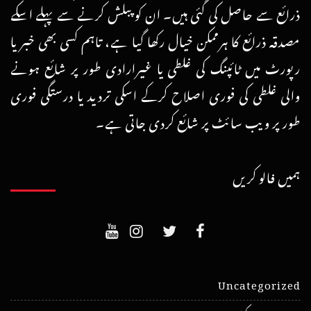
ذرائع سے حاصل کی گئی ہیں۔ ان کو پبلش کرنے سے پہلے اسکے
مصدقہ ذرائع کا ہرممکن خیال رکھا گیا ہے، تاہم کسی بھی خبر یا
رپورٹ میں ٹائپنگ کی غلطی یا غیرارادی طور پر شائع ہونے
والی غلطی کی فوری اصلاح کرکے اسکی تردید یا درستگی فوری
طور پر ویب سائٹ پر شائع کردی جاتی ہے۔
ہمیں فالو کریں
Uncategorized