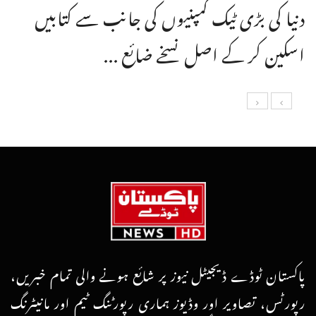
دنیا کی بڑی ٹیک کمپنیوں کی جانب سے کتابیں
اسکین کر کے اصل نسخے ضائع ...
پاکستان ٹوڈے ڈیجیٹل نیوز پر شائع ہونے والی تمام خبریں،
رپورٹس، تصاویر اور وڈیوز ہماری رپورٹنگ ٹیم اور مانیٹرنگ