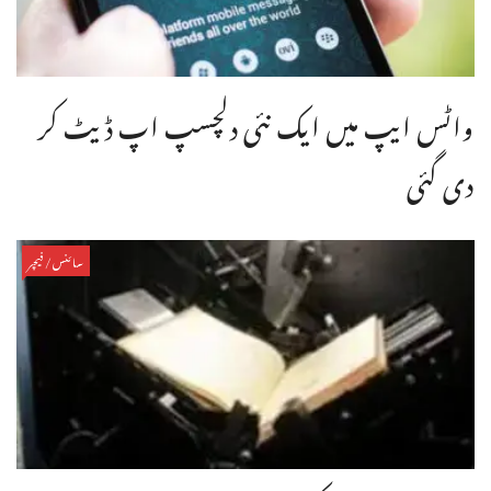
واٹس ایپ میں ایک نئی دلچسپ اپ ڈیٹ کر
دی گئی
سائنس/فیچر