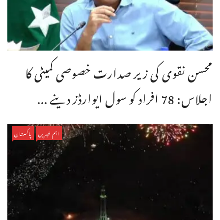
محسن نقوی کی زیر صدارت خصوصی کمیٹی کا
اجلاس: 78 افراد کو سول ایوارڈز دینے ...
اہم خبریں
پاکستان