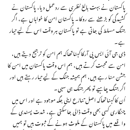
پاکستان نے بہت بالغ نظری سے ردعمل دیا، پاکستان نے
کشیدگی کو بڑھنے سے روکا۔ پاکستان امن کا خواہاں ہے، اگر
جنگ مسلط کی جاتی ہے تو پاکستان ہر وقت اس کے لیے تیار
ہے۔
ڈی جی آئی ایس پی آرکاکہناتھاکہ ہم امن کو ترجیح دیتے ہیں،
امن سے محبت کرتے ہیں، ہم اس وقت پاکستان میں امن کا
جشن منا رہے ہیں، ہم ہمیشہ جنگ کے لیے تیار رہتے ہیں اور
اگر جنگ چاہیے تو پھر جنگ ہی سہی۔
اُن کاکہناتھاکہ اصل تنازع اپنی جگہ موجود ہے اور اس میں
چنگاری کسی بھی وقت ڈالی جاسکتی ہے، شدت پسندی کے
واقعے میں پاکستان کے ملوث ہونے کے ثبوت ہیں تو ہمیں