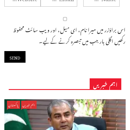
اس براؤزر میں میرا نام، ای میل، اور ویب سائٹ محفوظ
رکھیں اگلی بار جب میں تبصرہ کرنے کےلیے۔
اہم خبریں
اہم خبریں
پاکستان