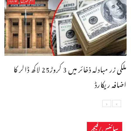
اہم خبریں
کاروبار
ملکی زر مبادلہ ذخائر میں 3 کروڑ25 لاکھ ڈالر کا
اضافہ ریکارڈ
سائنس/فیچر