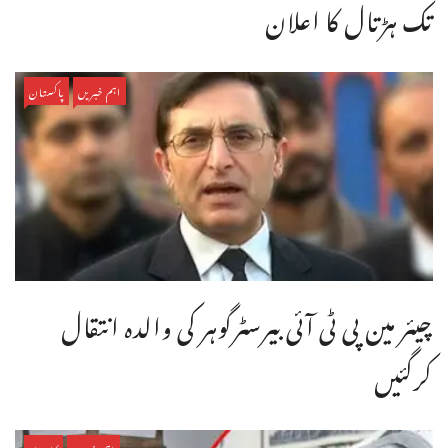
تک ہڑتال کا اعلان
اہم خبریں
پاکستان
چیئر مین پی ٹی آئی بیرسٹرگوہر کی والدہ انتقال
کرگئیں