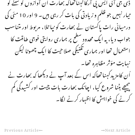
ڈی جی آئی ایس پی آرکاکہناتھاکہ بھارت ان آوازوں کو سننے کو
تیار نہیں جو ظلم و زیادتی کی بات کر رہی ہیں۔ 9 اور 10 مئی کی
درمیانی رات پاکستان نے بھارت کو نپا تلا، مربوط اور متناسب
جواب دیا، یہ ایک محدود سطح پر ہماری روایتی فوجی طاقت کا
استعمال تھا اور ہماری تکنیکی صلاحیت کا ایک چھوٹا لیکن
نہایت مؤثر مظاہرہ تھا۔
اُن کامزیدکہناتھاکہ اس کے بعد آپ نے دیکھا کہ بھارت نے
پیچھے ہٹنا شروع کیا، اچانک بھارت بات چیت اور کشیدگی کم
کرنے کی خواہش کا اظہار کرنے لگا۔
Previous Article
Next Article