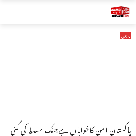
تازہ ترین
پاکستان امن کاخواہاں ہےجنگ مسلط کی گئی