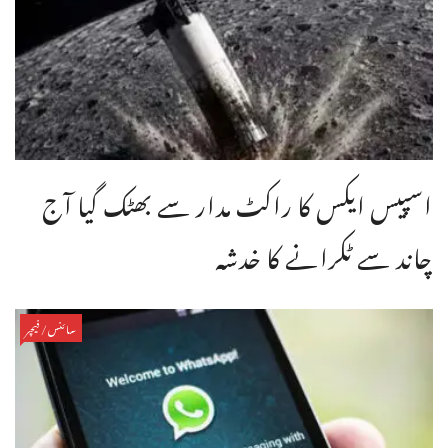
اسپیس ایکس کا راکٹ مدار سے بھٹک گیا آج
چاند سے ٹکرانے کا خدشہ
سائنس/فیچر