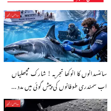
سائنس/فیچر
سائنسدانوں کا انوکھا تجربہ ! شارک مچھلیاں
اب سمندری طوفانوں کی پیش گوئی میں مدد ...
سائنس/فیچر