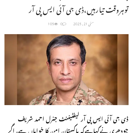
توہروقت تیارہیں،ڈی جی آئی ایس پی آر
مئی 21, 2025
0
105
ڈی جی آئی ایس پی آر لیفٹیننٹ جنرل احمد شریف
چودھری نےکہاہےکہ پاکستان امن کا خواہاں ہے، اگر