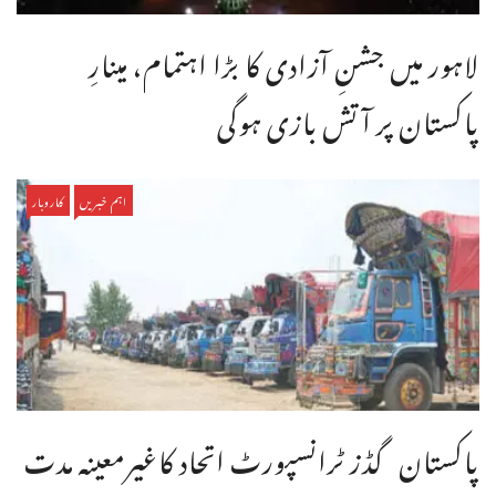
لاہور میں جشنِ آزادی کا بڑا اہتمام، مینارِ
پاکستان پر آتش بازی ہوگی
اہم خبریں
کاروبار
پاکستان گڈز ٹرانسپورٹ اتحاد کاغیرمعینہ مدت