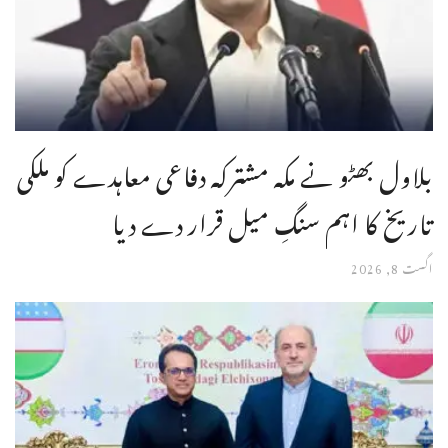
بلاول بھٹو نے مکہ مشترکہ دفاعی معاہدے کو ملکی
تاریخ کا اہم سنگِ میل قرار دے دیا
اگست 8, 2026