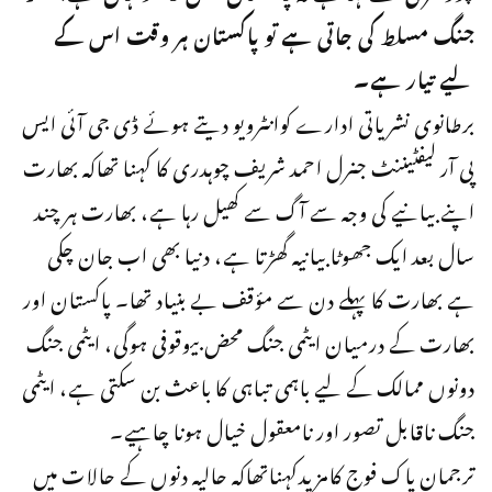
جنگ مسلط کی جاتی ہے تو پاکستان ہر وقت اس کے
لیے تیار ہے۔
برطانوی نشریاتی ادارے کوانٹرویو دیتے ہوئے ڈی جی آئی ایس
پی آر لیفٹیننٹ جنرل احمد شریف چوہدری کا کہنا تھاکہ بھارت
اپنے بیانیے کی وجہ سے آگ سے کھیل رہا ہے، بھارت ہر چند
سال بعد ایک جھوٹا بیانیہ گھڑتا ہے، دنیا بھی اب جان چکی
ہے بھارت کا پہلے دن سے مؤقف بے بنیاد تھا۔ پاکستان اور
بھارت کے درمیان ایٹمی جنگ محض بیوقوفی ہوگی، ایٹمی جنگ
دونوں ممالک کے لیے باہمی تباہی کا باعث بن سکتی ہے، ایٹمی
جنگ ناقابل تصور اور نامعقول خیال ہونا چاہیے۔
ترجمان پاک فوج کامزیدکہناتھاکہ حالیہ دنوں کے حالات میں