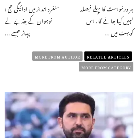
ہر درخواست کا پہلے فیصلہ
منفرد انداز میں ادائیگی حج :
نہیں کیا جائے گا، اس
نوجوان کے جذبے نے
کوبہت میں ...
پہاڑ جیسے ...
MORE FROM AUTHOR
RELATED ARTICLES
MORE FROM CATEGORY