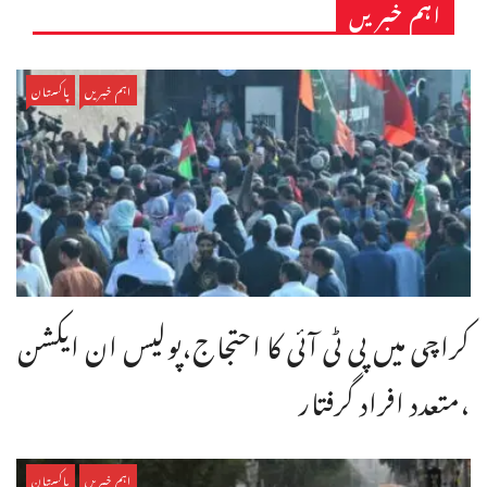
اہم خبریں
اہم خبریں
پاکستان
کراچی میں پی ٹی آئی کا احتجاج،پولیس ان ایکشن
،متعدد افراد گرفتار
اہم خبریں
پاکستان