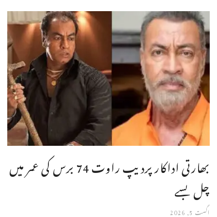
بھارتی اداکار پردیپ راوت 74 برس کی عمر میں
چل بسے
اگست 5, 2026