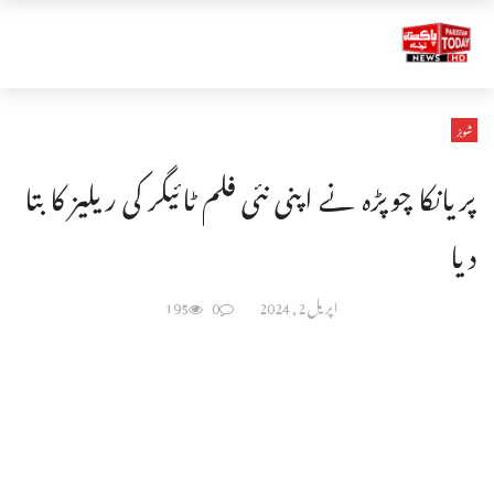
شوبز
پریانکا چوپڑہ نے اپنی نئی فلم ٹائیگر کی ریلیز کا بتا
دیا
اپریل 2, 2024
0
195