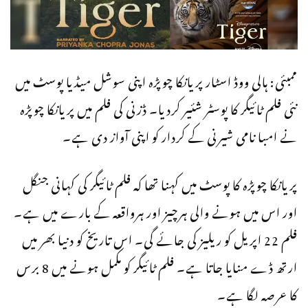
ممبئی: ہالی ووڈ اسٹار پریانکا چوپڑہ اپنی سوشل میڈیا پوسٹ میں
نئی فلم ٹائیگر کا پوسٹر شئیر کردیا۔ ڈزنی کی فلم میں پریانکا چوپڑہ
نے امبا نامی شیرنی کے کردار کو اپنی آواز دی ہے۔
پریانکا چوپڑہ کا پوسٹ میں کہنا تھا کہ فلم ٹائیگر کی کہانی جنگل
اور اس میں ہونے والی ہرچیز اور ہرواقعہ کے بارے میں ہے۔
فلم 22 اپریل کو ریلیز کی جائے گی۔ اس تاریخ کو دنیا بھر میں
ارتھ ڈے منایا جاتا ہے۔ فلم ٹائیگر کو مکمل ہونے میں 8 برس
کا عرصہ لگا ہے۔