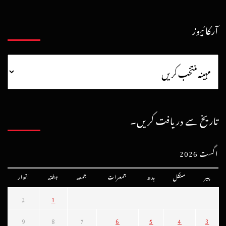
آرکائیوز
تاریخ سے دریافت کریں۔
اگست 2026
پیر
منگل
بدھ
جمعرات
جمعہ
ہفتہ
اتوار
2
1
9
8
7
6
5
4
3