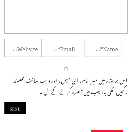
اس براؤزر میں میرا نام، ای میل، اور ویب سائٹ محفوظ
رکھیں اگلی بار جب میں تبصرہ کرنے کےلیے۔