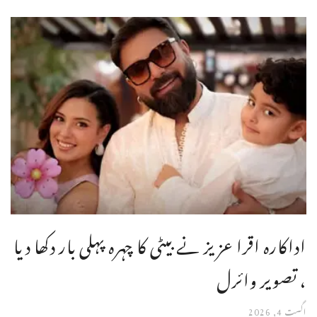
اداکارہ اقرا عزیز نے بیٹی کا چہرہ پہلی بار دکھا دیا
، تصویر وائرل
اگست 4, 2026