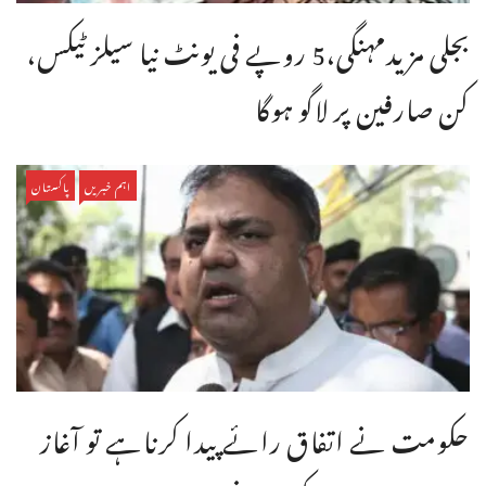
بجلی مزیدمہنگی،5 روپے فی یونٹ نیا سیلز ٹیکس،
کن صارفین پر لاگو ہوگا
اہم خبریں
پاکستان
حکومت نے اتفاق رائے پیدا کرناہے تو آغاز