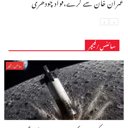
عمران خان سے کرے،فواد چودھری
سائنس/فیچر
سائنس/فیچر