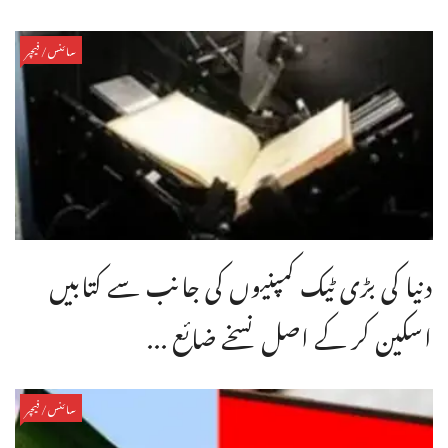
سائنس/فیچر
دنیا کی بڑی ٹیک کمپنیوں کی جانب سے کتابیں
اسکین کر کے اصل نسخے ضائع ...
سائنس/فیچر