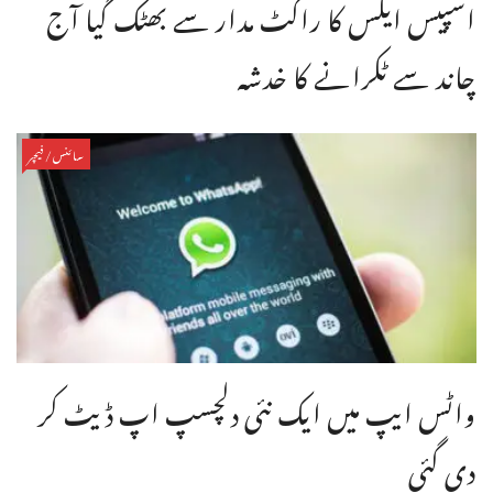
اسپیس ایکس کا راکٹ مدار سے بھٹک گیا آج
چاند سے ٹکرانے کا خدشہ
سائنس/فیچر
واٹس ایپ میں ایک نئی دلچسپ اپ ڈیٹ کر
دی گئی