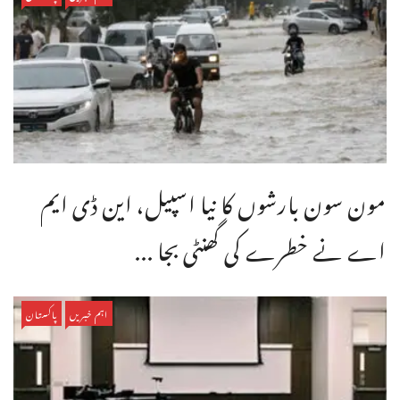
مون سون بارشوں کا نیا اسپیل، این ڈی ایم
اے نے خطرے کی گھنٹی بجا ...
اہم خبریں
پاکستان