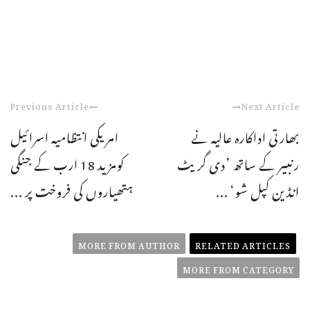
Previous Article
Next Article
بھارتی اداکارہ عالیہ نے
امریکی انتظامیہ اسرائیل
رنبیر کے ساتھ ’دی گریٹ
کومزید 18 ارب کے جنگی
انڈین کپل شو‘ ...
ہتھیاروں کی فروخت پر ...
MORE FROM AUTHOR
RELATED ARTICLES
MORE FROM CATEGORY