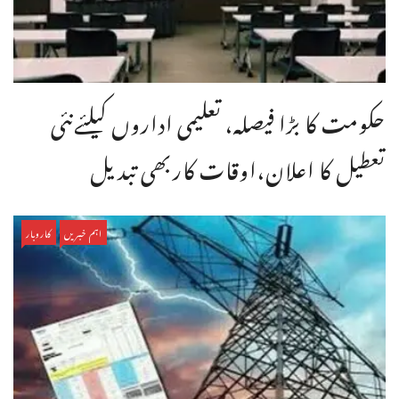
حکومت کا بڑا فیصلہ، تعلیمی اداروں کیلئےنئی
تعطیل کا اعلان،اوقات کاربھی تبدیل
اہم خبریں
کاروبار