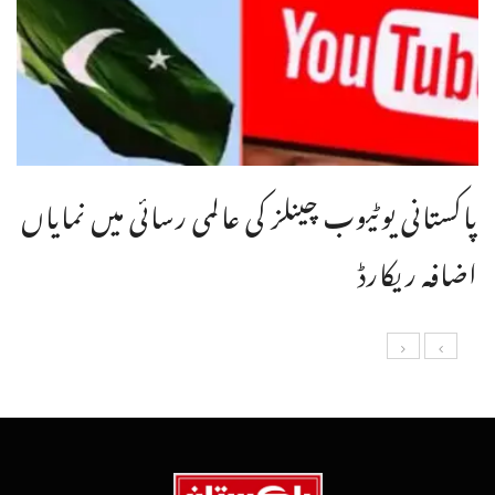
پاکستانی یوٹیوب چینلز کی عالمی رسائی میں نمایاں
اضافہ ریکارڈ