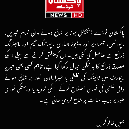
پاکستان ٹوڈے ڈیجیٹل نیوز پر شائع ہونے والی تمام خبریں،
رپورٹس، تصاویر اور وڈیوز ہماری رپورٹنگ ٹیم اور مانیٹرنگ
ذرائع سے حاصل کی گئی ہیں۔ ان کو پبلش کرنے سے پہلے اسکے
مصدقہ ذرائع کا ہرممکن خیال رکھا گیا ہے، تاہم کسی بھی خبر یا
رپورٹ میں ٹائپنگ کی غلطی یا غیرارادی طور پر شائع ہونے
والی غلطی کی فوری اصلاح کرکے اسکی تردید یا درستگی فوری
طور پر ویب سائٹ پر شائع کردی جاتی ہے۔
ہمیں فالو کریں