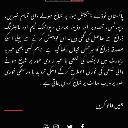
پاکستان ٹوڈے ڈیجیٹل نیوز پر شائع ہونے والی تمام خبریں،
رپورٹس، تصاویر اور وڈیوز ہماری رپورٹنگ ٹیم اور مانیٹرنگ
ذرائع سے حاصل کی گئی ہیں۔ ان کو پبلش کرنے سے پہلے اسکے
مصدقہ ذرائع کا ہرممکن خیال رکھا گیا ہے، تاہم کسی بھی خبر یا
رپورٹ میں ٹائپنگ کی غلطی یا غیرارادی طور پر شائع ہونے
والی غلطی کی فوری اصلاح کرکے اسکی تردید یا درستگی فوری
طور پر ویب سائٹ پر شائع کردی جاتی ہے۔
ہمیں فالو کریں