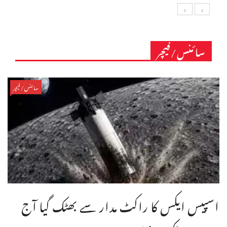
سائنس/فیچر
سائنس/فیچر
اسپیس ایکس کا راکٹ مدار سے بھٹک گیا آج