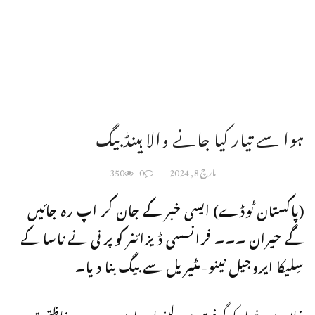
ہوا سے تیار کیا جانے والا ہینڈ بیگ
مارچ 8, 2024
0
350
(پاکستان ٹوڈے) ایسی خبر کے جان کر اپ رہ جائیں
گے حیران ۔۔۔ فرانسسی ڈیزائنر کوپرنی نے ناسا کے
سِلیکا ایروجیل نینو-مٹیریل سے بیگ بنا دیا۔
خلاء میں غبار کو گرفت میں لینے اور مارس روور پر حفاظتی تہہ