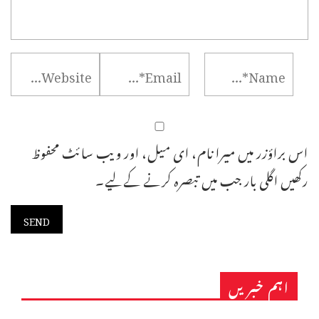
اس براؤزر میں میرا نام، ای میل، اور ویب سائٹ محفوظ
رکھیں اگلی بار جب میں تبصرہ کرنے کےلیے۔
اہم خبریں