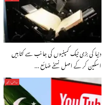
دنیا کی بڑی ٹیک کمپنیوں کی جانب سے کتابیں
اسکین کر کے اصل نسخے ضائع ...
سائنس/فیچر