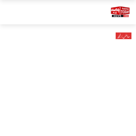
سائنس/فیچر