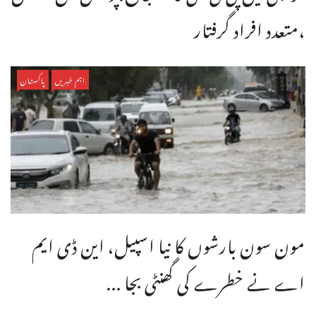
،متعدد افراد گرفتار
اہم خبریں
پاکستان
مون سون بارشوں کا نیا اسپیل، این ڈی ایم
اے نے خطرے کی گھنٹی بجا ...