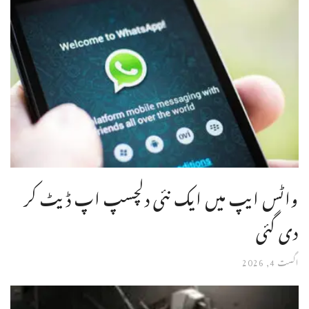
واٹس ایپ میں ایک نئی دلچسپ اپ ڈیٹ کر
دی گئی
اگست 4, 2026