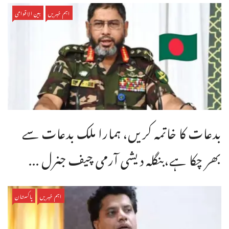
اہم خبریں
بین الاقوامی
بدعات کا خاتمہ کریں، ہمارا ملک بدعات سے
بھر چکا ہے،بنگله دیشی آرمی چیف جنرل ...
اہم خبریں
پاکستان