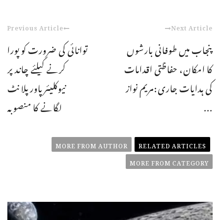
Previous Article
Next Article
پنجاب میں طوفانی بارشوں
توانائی کی ضرورت کو پورا
کا امکان، حفاظتی اقدامات
کرنے کیلئے چاند پر
کی ہدایات جاری:مریم نواز
نیوکلیئرپاورپلانٹ
...
لگانے کا منصوبہ
MORE FROM AUTHOR
RELATED ARTICLES
MORE FROM CATEGORY