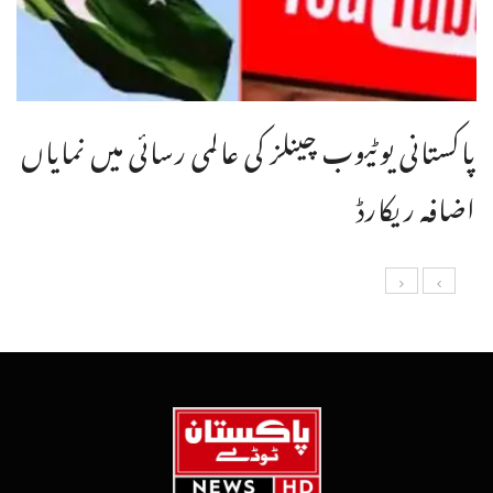
پاکستانی یوٹیوب چینلز کی عالمی رسائی میں نمایاں
اضافہ ریکارڈ