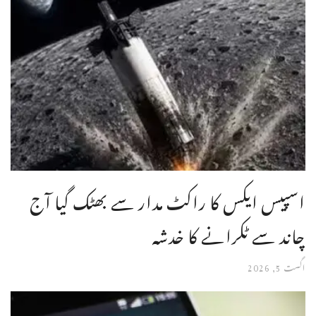
اسپیس ایکس کا راکٹ مدار سے بھٹک گیا آج
چاند سے ٹکرانے کا خدشہ
اگست 5, 2026