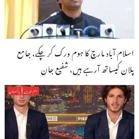
اسلام آباد مارچ کا ہوم ورک کر چکے، جامع
پلان کیساتھ آرہے ہیں، شفیع جان
اہم خبریں
پاکستان