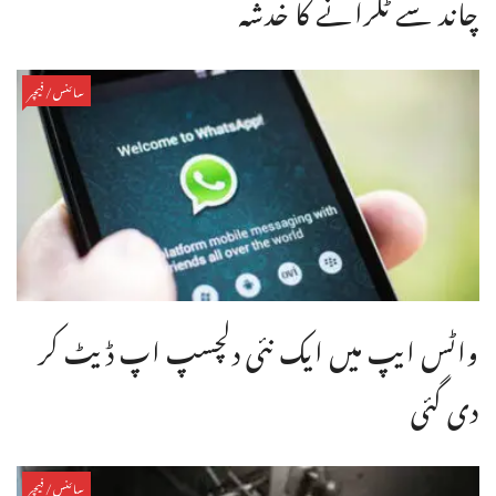
چاند سے ٹکرانے کا خدشہ
سائنس/فیچر
واٹس ایپ میں ایک نئی دلچسپ اپ ڈیٹ کر
دی گئی
سائنس/فیچر