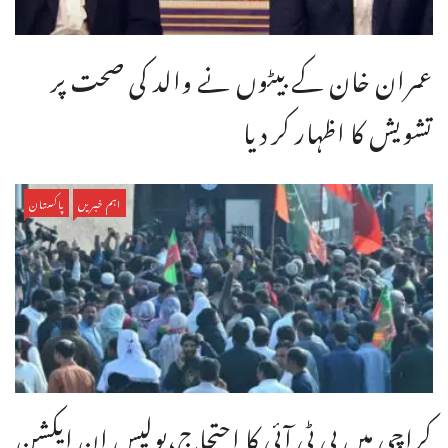
عمران خان کے بیٹوں نے والد کی صحت پر
تشویش کا اظہار کر دیا
اہم خبریں
پاکستان
کراچی میں پی ٹی آئی کا احتجاج،پولیس ان ایکشن