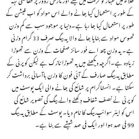
کے طور پر استعمال کیا جانے والے اس مواد کو اب فیشن کے
طور پر استعمال کیا جا رہا ہے۔دنیا پر موجود سب سے کم وزن
ٹھوس مواد سے بنایا جانے والا یہ بیگ صرف 33 گرام وزنی
ہے۔ یہ وزن چھ اے فور سائز صفحات کے وزن سے تھوڑا
زیادہ ہے۔اگرچہ دیکھنے میں یہ تھوڑا نازک ہے لیکن کوپرنی کے
مطابق یہ بیگ صارف کے آئی فون کا وزن باآسانی برداشت کر
سکتا ہے۔ انسٹاگرام پر شائع کی جانے والی ایک پوسٹ میں
کوپرنی نے نصف شفاف دِکھنے والے بیگ کی تصویر شائع کی
اس کو ایئر سوائپ بیگ کا نام دیا۔ پوسٹ کے مطابق یہ بیگ
99 فی صد ہوا اور ایک فی صد شیشے سے بنا ہے۔