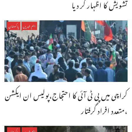
تشویش کا اظہار کر دیا
اہم خبریں
پاکستان
کراچی میں پی ٹی آئی کا احتجاج،پولیس ان ایکشن
،متعدد افراد گرفتار
اہم خبریں
پاکستان