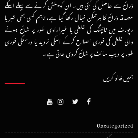
ذرائع سے حاصل کی گئی ہیں۔ ان کو پبلش کرنے سے پہلے اسکے
مصدقہ ذرائع کا ہرممکن خیال رکھا گیا ہے، تاہم کسی بھی خبر یا
رپورٹ میں ٹائپنگ کی غلطی یا غیرارادی طور پر شائع ہونے
والی غلطی کی فوری اصلاح کرکے اسکی تردید یا درستگی فوری
طور پر ویب سائٹ پر شائع کردی جاتی ہے۔
ہمیں فالو کریں
Uncategorized