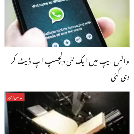
واٹس ایپ میں ایک نئی دلچسپ اپ ڈیٹ کر
دی گئی
سائنس/فیچر