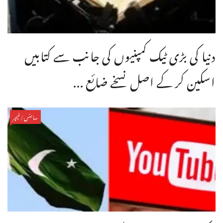
دنیا کی بڑی ٹیک کمپنیوں کی جانب سے کتابیں
اسکین کر کے اصل نسخے ضائع ...
سائنس/فیچر