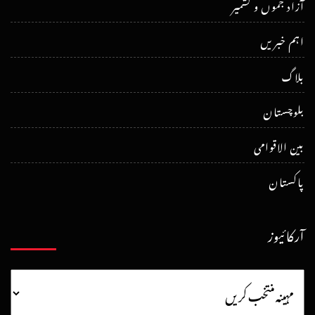
آزاد جموں و کشمیر
اہم خبریں
بلاگ
بلوچستان
بین الاقوامی
پاکستان
آرکائیوز