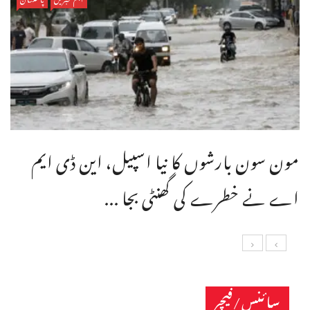
مون سون بارشوں کا نیا اسپیل، این ڈی ایم
اے نے خطرے کی گھنٹی بجا ...
سائنس/فیچر