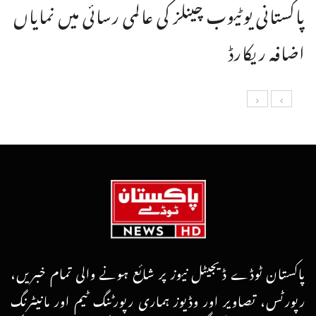
پاکستانی یوٹیوب چینلز کی عالمی رسائی میں نمایاں
اضافہ ریکارڈ
پاکستان ٹوڈے ڈیجیٹل نیوز پر شائع ہونے والی تمام خبریں،
رپورٹس، تصاویر اور وڈیوز ہماری رپورٹنگ ٹیم اور مانیٹرنگ