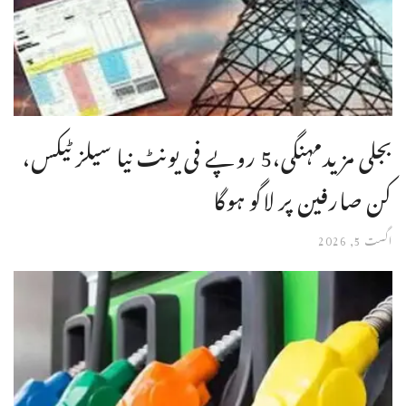
بجلی مزیدمہنگی،5 روپے فی یونٹ نیا سیلز ٹیکس،
کن صارفین پر لاگو ہوگا
اگست 5, 2026