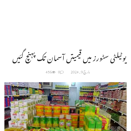
یوٹیلٹی سٹورز میں قیمیتں آسمان تک پہنچ گئیں
مارچ 9, 2024
0
456