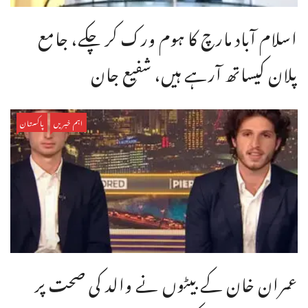
اسلام آباد مارچ کا ہوم ورک کر چکے، جامع
پلان کیساتھ آرہے ہیں، شفیع جان
اہم خبریں
پاکستان
عمران خان کے بیٹوں نے والد کی صحت پر