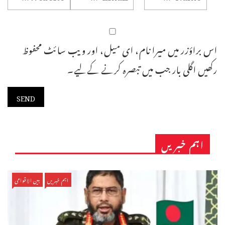
اس براؤزر میں میرا نام، ای میل، اور ویب سائٹ محفوظ
رکھیں اگلی بار جب میں تبصرہ کرنے کےلیے۔
اہم خبریں
اہم خبریں
بین الاقوامی