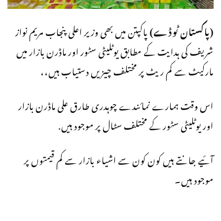
(پاکستان ٹوڈے)
پاکپتن میں بھی وزیر اعلی پنجاب مریم نواز
شریف کی ہدایت کے مطابق یوٹلیٹی سٹور اور ماڈرن بازار میں
مارکیٹ سے کم ریٹ پر مختلف چیزیں دستیاب ہیں،،
اس وقت ہمارے نمائندے چوہدری طارق علی ماڈرن بازار
اور یوٹلیٹی سٹور کے مختلف سٹال پر موجود ہیں.
آئیے جانتے ہیں کون کون سے اشیاء بازار سے کم قیمتوں پر
موجود ہیں۔