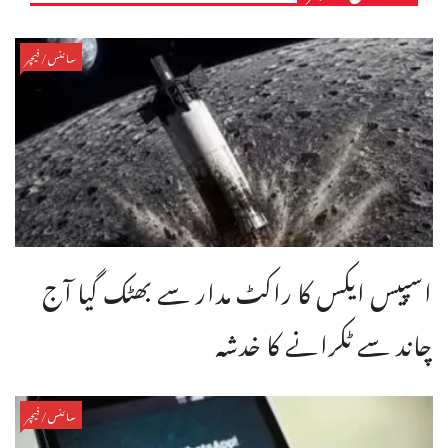
سائنس/فیچر
اسپیس ایکس کا راکٹ مدار سے بھٹک گیا آج
چاند سے ٹکرانے کا خدشہ
سائنس/فیچر