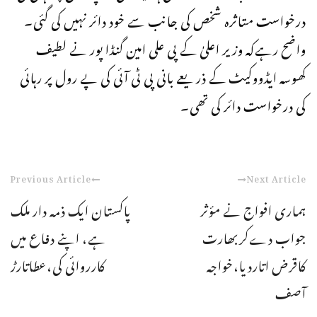
درخواست متاثرہ شخص کی جانب سے خود دائر نہیں کی گئی۔
واضح رہےکہ وزیر اعلیٰ کے پی علی امین گنڈا پور نے لطیف
کھوسہ ایڈووکیٹ کے ذریعے بانی پی ٹی آئی کی پے رول پر رہائی
کی درخواست دائر کی تھی۔
Previous Article
Next Article
ہماری افواج نے مؤثر
پاکستان ایک ذمہ دار ملک
جواب دےکربھارت
ہے، اپنے دفاع میں
کاقرض اتاردیا،خواجہ
کارروائی کی،عطاتارڑ
آصف