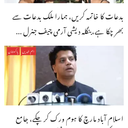
بدعات کا خاتمہ کریں، ہمارا ملک بدعات سے
بھر چکا ہے،بنگله دیشی آرمی چیف جنرل ...
اہم خبریں
پاکستان
اسلام آباد مارچ کا ہوم ورک کر چکے، جامع