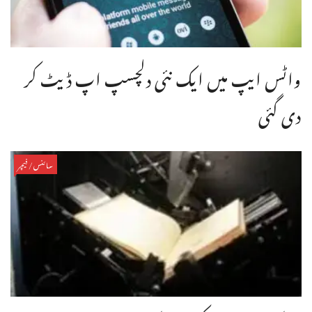
واٹس ایپ میں ایک نئی دلچسپ اپ ڈیٹ کر
دی گئی
سائنس/فیچر