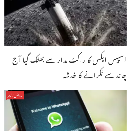
اسپیس ایکس کا راکٹ مدار سے بھٹک گیا آج
چاند سے ٹکرانے کا خدشہ
سائنس/فیچر