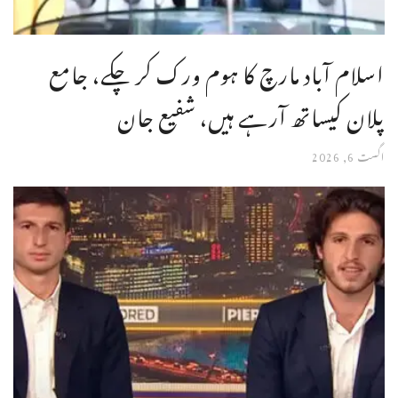
اسلام آباد مارچ کا ہوم ورک کر چکے، جامع
پلان کیساتھ آرہے ہیں، شفیع جان
اگست 6, 2026