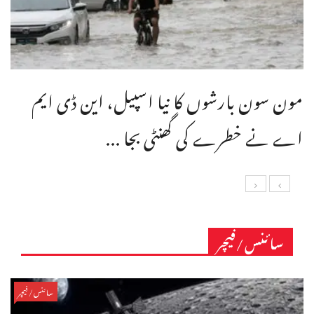
مون سون بارشوں کا نیا اسپیل، این ڈی ایم
اے نے خطرے کی گھنٹی بجا ...
سائنس/فیچر
سائنس/فیچر