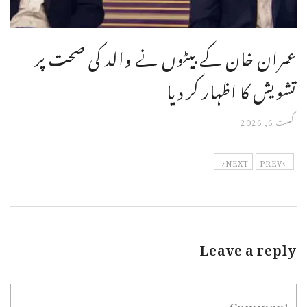
عمران خان کے بیٹوں نے والد کی صحت پر
تشویش کا اظہار کر دیا
اگست 6, 2026
NEXT
PREV
Leave a reply