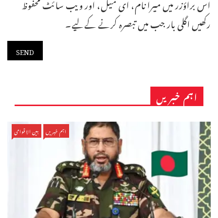
اس براؤزر میں میرا نام، ای میل، اور ویب سائٹ محفوظ
رکھیں اگلی بار جب میں تبصرہ کرنے کےلیے۔
اہم خبریں
اہم خبریں
بین الاقوامی