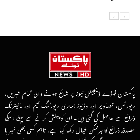
پاکستان ٹوڈے ڈیجیٹل نیوز پر شائع ہونے والی تمام خبریں،
رپورٹس، تصاویر اور وڈیوز ہماری رپورٹنگ ٹیم اور مانیٹرنگ
ذرائع سے حاصل کی گئی ہیں۔ ان کو پبلش کرنے سے پہلے اسکے
مصدقہ ذرائع کا ہرممکن خیال رکھا گیا ہے، تاہم کسی بھی خبر یا