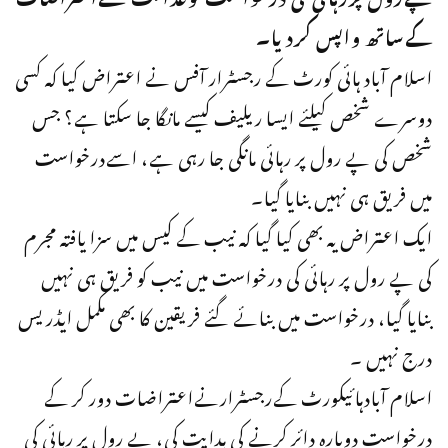
کےساتھ واپس کردیا۔
اسلام آباد ہائی کورٹ کے رجسٹرار آفس نے اعتراض کیا کہ کسی
دوسرے شخص کیلئے ایسا ریلیف کیسے مانگا جا سکتا ہے؟ جس
شخص کی پے رول پر رہائی مانگی جا رہی ہے، اسےدرخواست
میں فریق ہی نہیں بنایا گیا۔
ایک اعتراض یہ بھی کیا گیا کہ نیب کے کیس میں سزا یافتہ مجرم
کی پے رول پر رہائی کی درخواست میں نیب کو فریق ہی نہیں
بنایا گیا، درخواست میں بنائے گئے فریقین کا بھی مکمل ایڈریس
درج نہیں ۔
اسلام آبادہائیکورٹ کےرجسٹرارنےاعتراضات دور کر کے
درخواست دوبارہ دائر کرنے کی ہدایت کی، پے رول پر رہائی کی