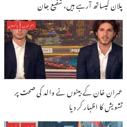
پلان کیساتھ آرہے ہیں، شفیع جان
اہم خبریں
پاکستان
عمران خان کے بیٹوں نے والد کی صحت پر
تشویش کا اظہار کر دیا
اہم خبریں
پاکستان