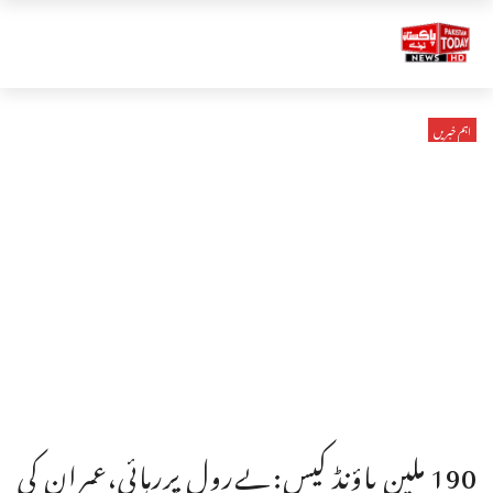
اہم خبریں
190 ملین پاؤنڈ کیس:پےرول پررہائی،عمران کی