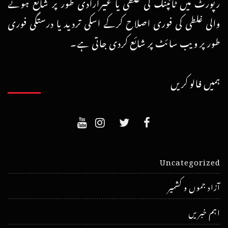
رپورٹ میں ٹائپنگ کی غلطی یا غیرارادی طور پر شائع ہونے
والی غلطی کی فوری اصلاح کرکے اسکی تردید یا درستگی فوری
طور پر ویب سائٹ پر شائع کردی جاتی ہے۔
ہمیں فالو کریں
Uncategorized
آزاد جموں و کشمیر
اہم خبریں