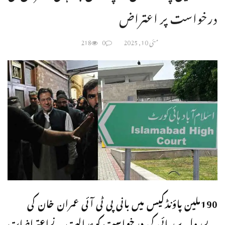
درخواست پر اعتراض
مئی 10, 2025
0
218
190ملین پاؤنڈکیس میں بانی پی ٹی آئی عمران خان کی
پےرول پررہائی کی درخواست کوعدالت نےاعتراضات