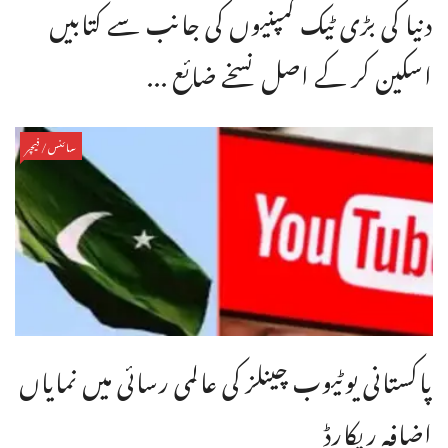
دنیا کی بڑی ٹیک کمپنیوں کی جانب سے کتابیں
اسکین کر کے اصل نسخے ضائع ...
سائنس/فیچر
پاکستانی یوٹیوب چینلز کی عالمی رسائی میں نمایاں
اضافہ ریکارڈ