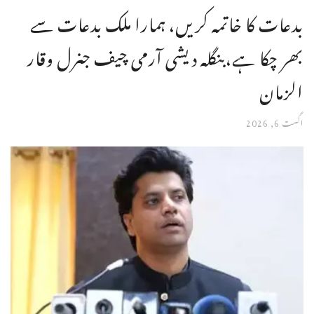
بدعات کا خاتمہ کریں، ہمارا ملک بدعات سے
بھر چکا ہے،بنگله دیشی آرمی چیف جنرل وقار
الزمان
اگست 6, 2026