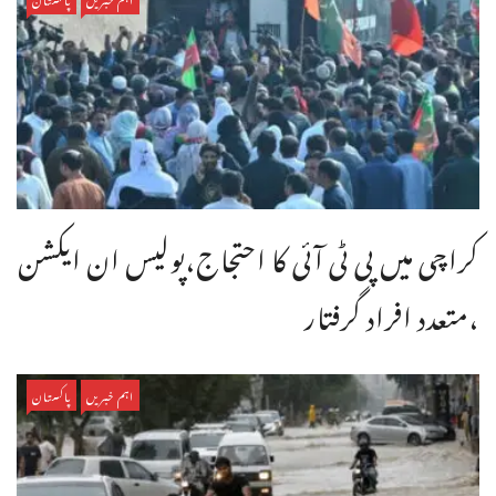
کراچی میں پی ٹی آئی کا احتجاج،پولیس ان ایکشن
،متعدد افراد گرفتار
اہم خبریں
پاکستان