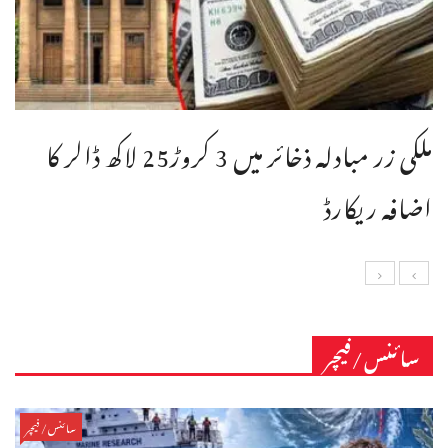
ملکی زر مبادلہ ذخائر میں 3 کروڑ25 لاکھ ڈالر کا
اضافہ ریکارڈ
سائنس/فیچر
سائنس/فیچر