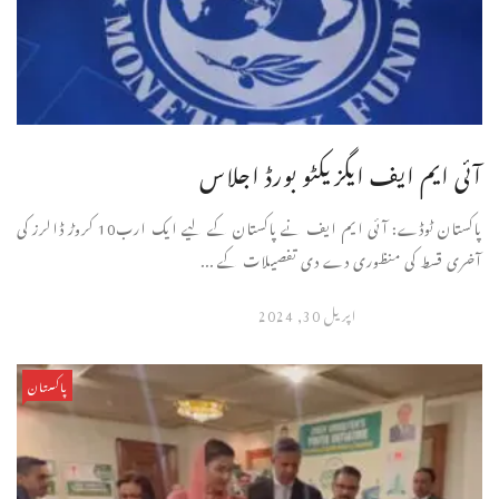
آئی ایم ایف ایگزیکٹو بورڈ اجلاس
پاکستان ٹوڈے: آئی ایم ایف نے پاکستان کے لیے ایک ارب10 کروڑ ڈالرز کی
آخری قسط کی منظوری دے دی تفصیلات کے ...
اپریل 30, 2024
پاکستان