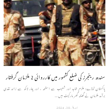
سندھ رینجرز کی ضلع کشمور میں کارروائی 2 ملزمان گرفتار
پاکستان ٹوڈے: ملزم شاہد اور شعیب سے اسلحہ ، اور چار لاکھ سے زائد نقدی
برآمد ملزمان نے گھنٹہ گھر مارکیٹ میں ...
اپریل 30, 2024