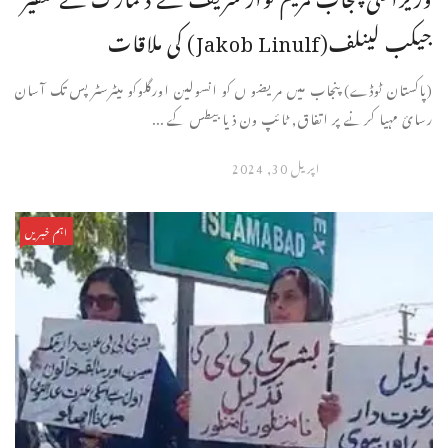
جیکب لینلف(Jakob Linulf) کی ملاقات
(پاکستان ٹوڈے) پنجاب میں مریضو ں کو انسولین اورگلوکو میٹرسٹرپس تک آسان
رسائ مہیا کرنے پر اتفاق, ٹائپ ون ذیا بیطس کے ...
اپریل 30, 2024
اہم خبریں