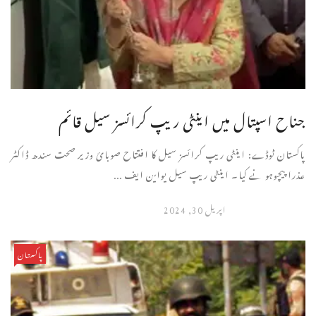
جناح اسپتال میں اینٹی ریپ کرائسز سیل قائم
پاکستان ٹوڈے: اینٹی ریپ کرائسز سیل کا افتتاح صوبائ وزیر صحت سندھ ڈاکٹر
عذرا پیچوہو نے کیا۔ اینٹی ریپ سیل یواین ایف ...
اپریل 30, 2024
پاکستان