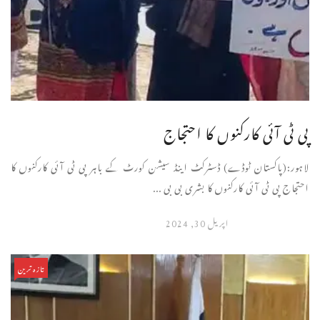
پی ٹی آئی کارکنوں کا احتجاج
لاہور:(پاکستان ٹوڈے) ڈسٹرکٹ اینڈ سیشن کورٹ کے باہر پی ٹی آئی کارکنوں کا
احتجاج پی ٹی آئی کارکنوں کا بشری بی بی ...
اپریل 30, 2024
تازہ ترین