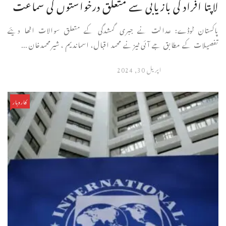
لاپتا افراد کی بازیابی سے متعلق درخواستوں کی سماعت
پاکستان ٹوڈے: عدالت نے جبری گمشدگی کے متعلق سوالات اٹھا دیئے
تفصیلات کے مطابق جے آئی ٹیزنے محمد اقبال، اسماندیم ، شیرمحمدخان ...
اپریل 30, 2024
کاروبار