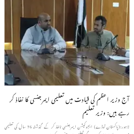
آج وزیر اعظم کی قیادت میں تعلیمی ایمرجنسی کا نفاذ کر
رہے ہیں: وزیر تعلیم
لاہور:(پاکستان ٹوڈے) ایجوکیشن ایمرجنسی نافذ کر کے گذشتہ 76 سال کی تعلیمی