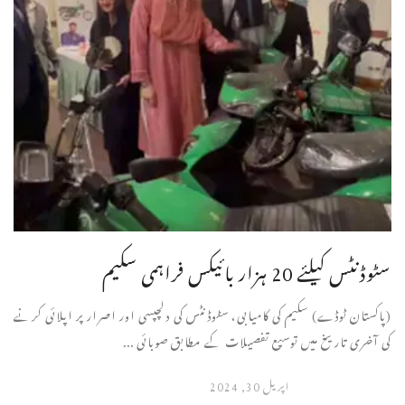
سٹوڈنٹس کیلئے 20 ہزار بائیکس فراہمی سکیم
(پاکستان ٹوڈے) سکیم کی کامیابی، سٹوڈنٹس کی دلچپسی اور اصرار پر اپلائی کرنے
کی آخری تاریخ میں توسیع تفصیلات کے مطابق صوبائی ...
اپریل 30, 2024