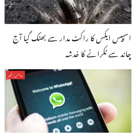
اسپیس ایکس کا راکٹ مدار سے بھٹک گیا آج
چاند سے ٹکرانے کا خدشہ
سائنس/فیچر