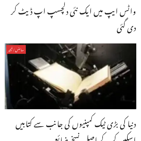
واٹس ایپ میں ایک نئی دلچسپ اپ ڈیٹ کر
دی گئی
سائنس/فیچر
دنیا کی بڑی ٹیک کمپنیوں کی جانب سے کتابیں
اسکین کر کے اصل نسخے ضائع ...