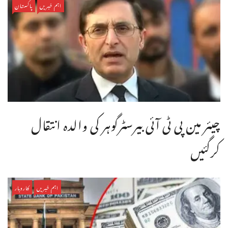
اہم خبریں
پاکستان
چیئر مین پی ٹی آئی بیرسٹرگوہر کی والدہ انتقال
کرگئیں
اہم خبریں
کاروبار