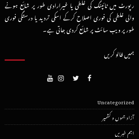
رپورٹ میں ٹائپنگ کی غلطی یا غیرارادی طور پر شائع ہونے
والی غلطی کی فوری اصلاح کرکے اسکی تردید یا درستگی فوری
طور پر ویب سائٹ پر شائع کردی جاتی ہے۔
ہمیں فالو کریں
Uncategorized
آزاد جموں و کشمیر
اہم خبریں