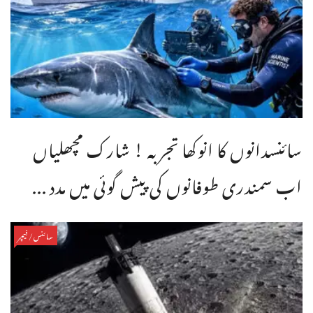
سائنسدانوں کا انوکھا تجربہ ! شارک مچھلیاں
اب سمندری طوفانوں کی پیش گوئی میں مدد ...
سائنس/فیچر