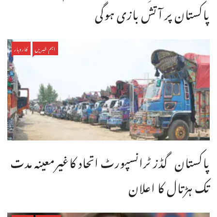
پاکستان پر آتش بازی ہوگی
اہم خبریں
کاروبار
پاکستان گڈز ٹرانسپورٹ اتحاد کاغیرمعینہ مدت
تک ہڑتال کا اعلان