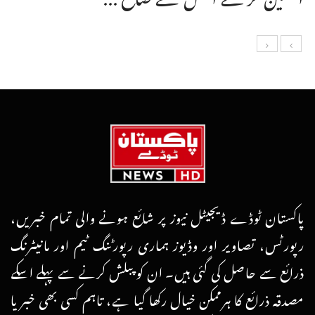
پاکستان ٹوڈے ڈیجیٹل نیوز پر شائع ہونے والی تمام خبریں،
رپورٹس، تصاویر اور وڈیوز ہماری رپورٹنگ ٹیم اور مانیٹرنگ
ذرائع سے حاصل کی گئی ہیں۔ ان کو پبلش کرنے سے پہلے اسکے
مصدقہ ذرائع کا ہرممکن خیال رکھا گیا ہے، تاہم کسی بھی خبر یا