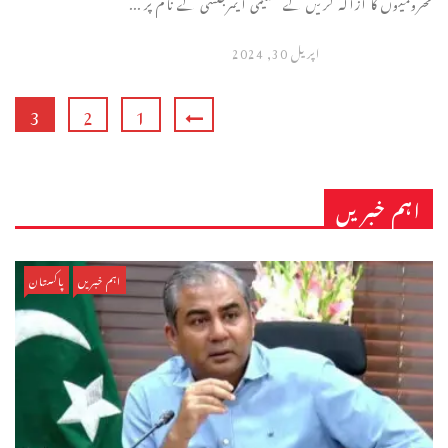
محرومیوں کا ازالہ کریں گے تعلیمی ایمرجنسی کے نام پر ...
اپریل 30, 2024
3
2
1
اہم خبریں
اہم خبریں
پاکستان