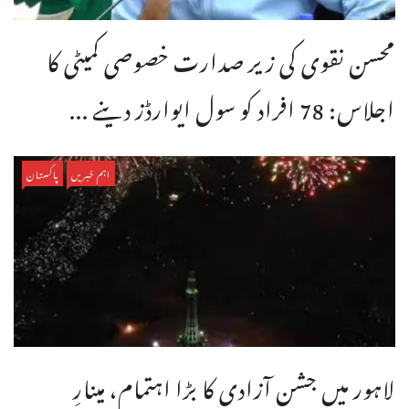
محسن نقوی کی زیر صدارت خصوصی کمیٹی کا
اجلاس: 78 افراد کو سول ایوارڈز دینے ...
اہم خبریں
پاکستان
لاہور میں جشنِ آزادی کا بڑا اہتمام، مینارِ