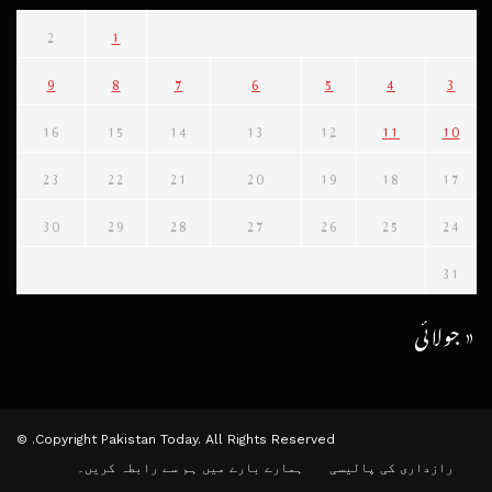
2
1
9
8
7
6
5
4
3
16
15
14
13
12
11
10
23
22
21
20
19
18
17
30
29
28
27
26
25
24
31
« جولائی
Copyright Pakistan Today. All Rights Reserved. ©
رازداری کی پالیسی
ہمارے بارے میں
ہم سے رابطہ کریں۔