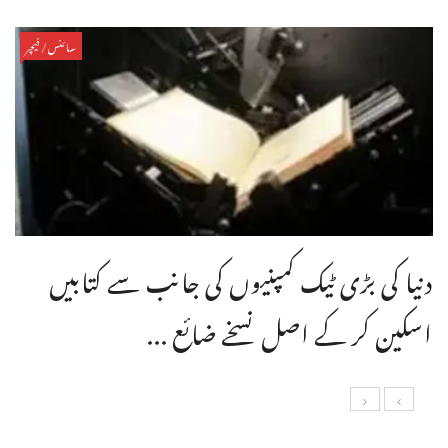
سائنس/فیچر
دنیا کی بڑی ٹیک کمپنیوں کی جانب سے کتابیں
اسکین کر کے اصل نسخے ضائع ...