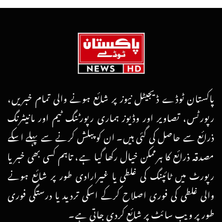
پاکستان ٹوڈے ڈیجیٹل نیوز پر شائع ہونے والی تمام خبریں،
رپورٹس، تصاویر اور وڈیوز ہماری رپورٹنگ ٹیم اور مانیٹرنگ
ذرائع سے حاصل کی گئی ہیں۔ ان کو پبلش کرنے سے پہلے اسکے
مصدقہ ذرائع کا ہرممکن خیال رکھا گیا ہے، تاہم کسی بھی خبر یا
رپورٹ میں ٹائپنگ کی غلطی یا غیرارادی طور پر شائع ہونے
والی غلطی کی فوری اصلاح کرکے اسکی تردید یا درستگی فوری
طور پر ویب سائٹ پر شائع کردی جاتی ہے۔