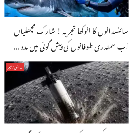
سائنسدانوں کا انوکھا تجربہ ! شارک مچھلیاں
اب سمندری طوفانوں کی پیش گوئی میں مدد ...
سائنس/فیچر