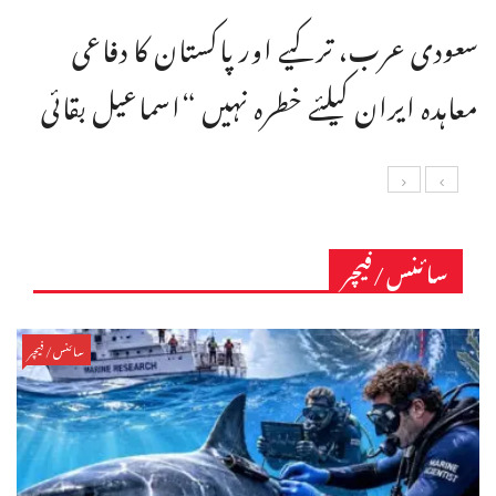
سعودی عرب، ترکیے اور پاکستان کا دفاعی
معاہدہ ایران کیلئے خطرہ نہیں “اسماعیل بقائی
سائنس/فیچر
سائنس/فیچر