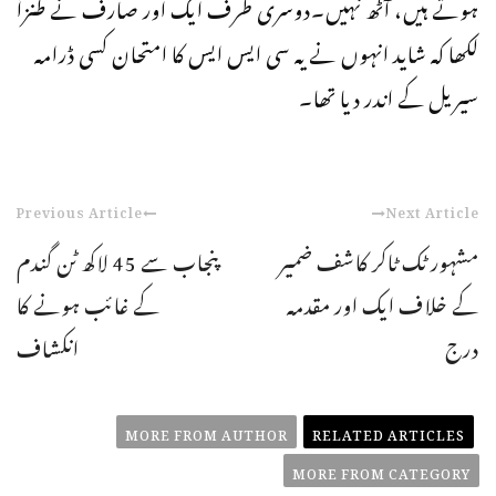
ہوتے ہیں، آٹھ نہیں۔دوسری طرف ایک اور صارف نے طنزاً
لکھا کہ شاید انہوں نے یہ سی ایس ایس کا امتحان کسی ڈرامہ
سیریل کے اندر دیا تھا۔
Previous Article
Next Article
مشہور ٹک ٹاکر کاشف ضمیر
پنجاب سے 45 لاکھ ٹن گندم
کے خلاف ایک اور مقدمہ
کے غائب ہونے کا
درج
انکشاف
MORE FROM AUTHOR
RELATED ARTICLES
MORE FROM CATEGORY