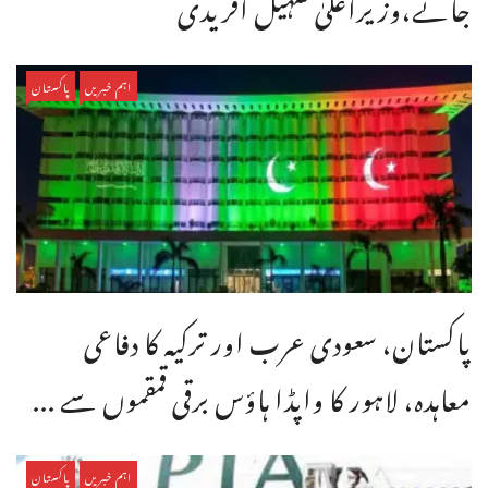
جائے،وزیراعلیٰ سہیل آفریدی
اہم خبریں
پاکستان
پاکستان، سعودی عرب اور ترکیہ کا دفاعی
معاہدہ، لاہور کا واپڈا ہاؤس برقی قمقموں سے ...
اہم خبریں
پاکستان