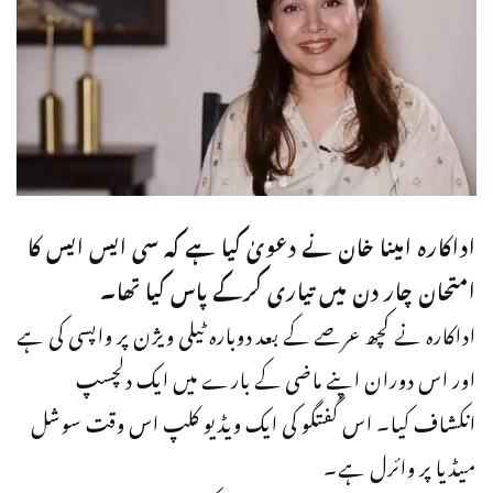
اداکارہ امینا خان نے دعویٰ کیا ہے کہ سی ایس ایس کا
امتحان چار دن میں تیاری کرکے پاس کیا تھا۔
اداکارہ نے کچھ عرصے کے بعد دوبارہ ٹیلی ویژن پر واپسی کی ہے
اور اس دوران اپنے ماضی کے بارے میں ایک دلچسپ
انکشاف کیا۔ اس گفتگو کی ایک ویڈیو کلپ اس وقت سوشل
میڈیا پر وائرل ہے۔