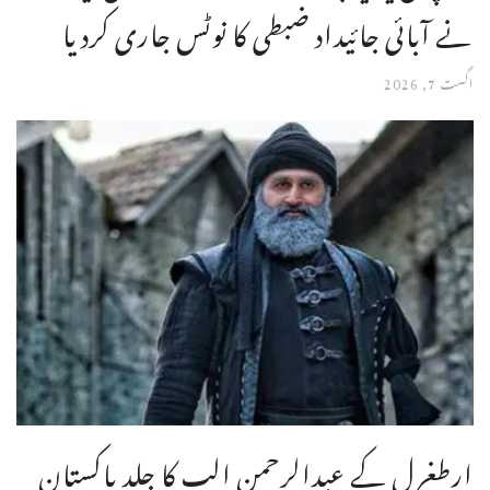
نے آبائی جائیداد ضبطی کا نوٹس جاری کردیا
اگست 7, 2026
ارطغرل کے عبدالرحمن الپ کا جلد پاکستان