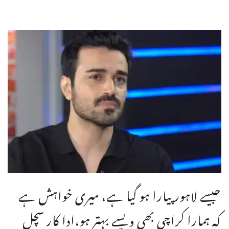
جیسے لاہور پیارا ہو گیا ہے، میری خواہش ہے
کہ ہمارا کراچی بھی ویسے بہتر ہو،ادا کار سچل