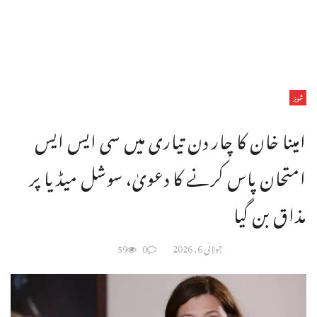
شوبز
امینا خان کا چار دن تیاری میں سی ایس ایس
امتحان پاس کرنے کا دعویٰ، سوشل میڈیا پر
مذاق بن گیا
جولائی 6, 2026
0
59