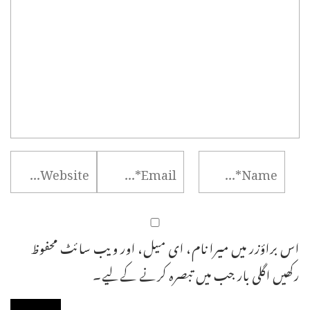
اس براؤزر میں میرا نام، ای میل، اور ویب سائٹ محفوظ
رکھیں اگلی بار جب میں تبصرہ کرنے کےلیے۔