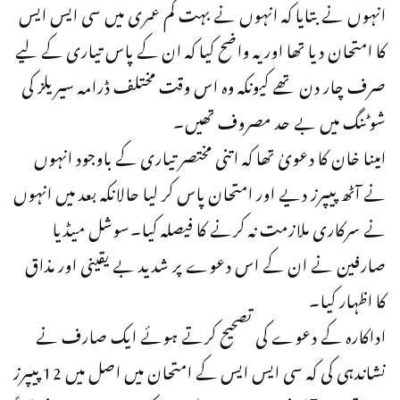
انہوں نے بتایا کہ انہوں نے بہت کم عمری میں سی ایس ایس
کا امتحان دیا تھا اور یہ واضح کیا کہ ان کے پاس تیاری کے لیے
صرف چار دن تھے کیونکہ وہ اس وقت مختلف ڈرامہ سیریلز کی
شوٹنگ میں بے حد مصروف تھیں۔
امینا خان کا دعویٰ تھا کہ اتنی مختصر تیاری کے باوجود انہوں
نے آٹھ پیپرز دیے اور امتحان پاس کر لیا حالانکہ بعد میں انہوں
نے سرکاری ملازمت نہ کرنے کا فیصلہ کیا۔سوشل میڈیا
صارفین نے ان کے اس دعوے پر شدید بے یقینی اور مذاق
کا اظہار کیا۔
اداکارہ کے دعوے کی تصحیح کرتے ہوئے ایک صارف نے
نشاندہی کی کہ سی ایس ایس کے امتحان میں اصل میں 12 پیپرز