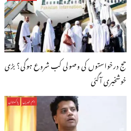
حج درخواستوں کی وصولی کب شروع ہوگی؟ بڑی
خوشخبری آگئی
اہم خبریں
پاکستان