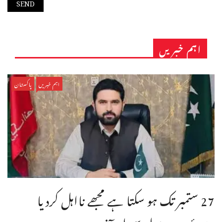
اہم خبریں
اہم خبریں
پاکستان
27 ستمبر تک ہو سکتا ہے مجھے نااہل کردیا