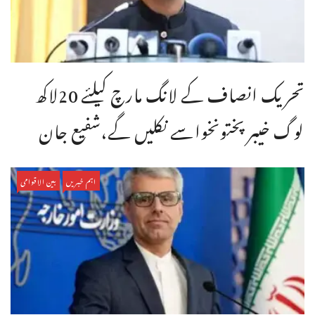
تحریک انصاف کے لانگ مارچ کیلئے 20لاکھ
لوگ خیبر پختونخواسے نکلیں گے،شفیع جان
اہم خبریں
بین الاقوامی