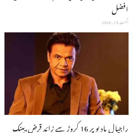
افضل
اگست 10, 2026
راجپال یادیو پر 16 کروڑ سے زائد قرض،بینک