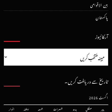
بین الاقوامی
پاکستان
آرکائیوز
تاریخ سے دریافت کریں۔
اگست 2026
پیر
منگل
بدھ
جمعرات
جمعہ
ہفتہ
اتوار