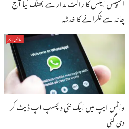
اسپیس ایکس کا راکٹ مدار سے بھٹک گیا آج
چاند سے ٹکرانے کا خدشہ
سائنس/فیچر
واٹس ایپ میں ایک نئی دلچسپ اپ ڈیٹ کر
دی گئی