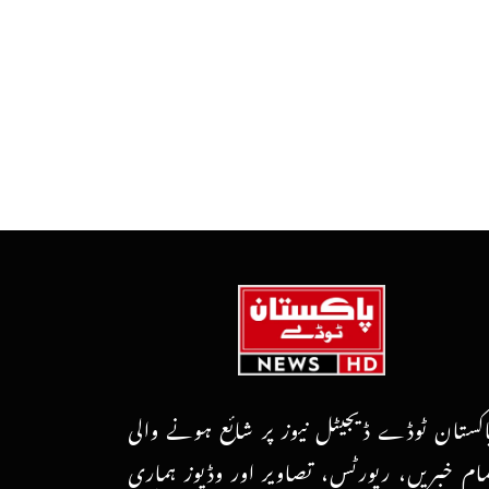
اکستان ٹوڈے ڈیجیٹل نیوز پر شائع ہونے والی
مام خبریں، رپورٹس، تصاویر اور وڈیوز ہماری