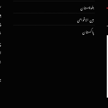
ر
بلوچستان
ہ
بین الاقوامی
ذ
پاکستان
خ
پ
ا
ش
ہ