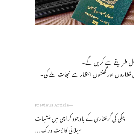
جیٹل طریقے سے کریں گے۔
طاروں اور گھنٹوں انتظار سے نجات ملے گی۔
Previous Article
پنکی کی گرفتاری کے باوجود کراچی میں منشیات
سپلائی کا نیٹ ورک ...