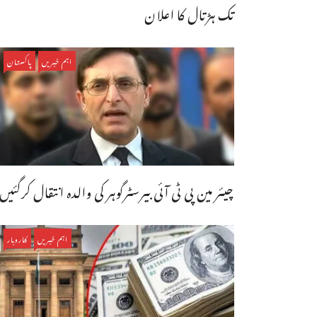
تک ہڑتال کا اعلان
اہم خبریں
پاکستان
چیئر مین پی ٹی آئی بیرسٹرگوہر کی والدہ انتقال کرگئیں
اہم خبریں
کاروبار