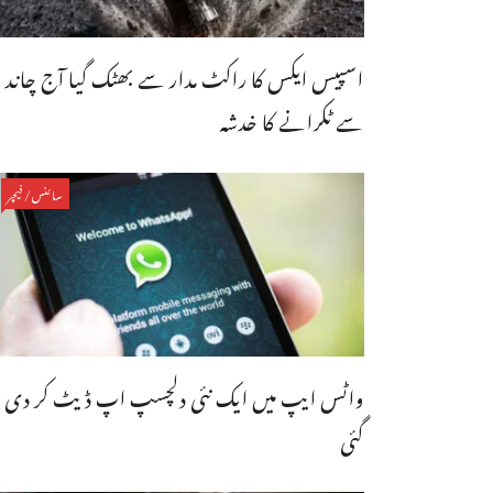
اسپیس ایکس کا راکٹ مدار سے بھٹک گیا آج چاند
سے ٹکرانے کا خدشہ
سائنس/فیچر
واٹس ایپ میں ایک نئی دلچسپ اپ ڈیٹ کر دی
گئی