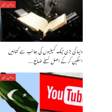
سائنس/فیچر
دنیا کی بڑی ٹیک کمپنیوں کی جانب سے کتابیں
اسکین کر کے اصل نسخے ضائع ...
سائنس/فیچر