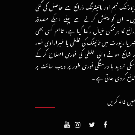
پورٹنگ ٹیم اور مانیٹرنگ ذرائع سے حاصل کی گئی
یں۔ ان کو پبلش کرنے سے پہلے اسکے مصدقہ
رائع کا ہرممکن خیال رکھا گیا ہے، تاہم کسی بھی
بر یا رپورٹ میں ٹائپنگ کی غلطی یا غیرارادی طور
ر شائع ہونے والی غلطی کی فوری اصلاح کرکے
سکی تردید یا درستگی فوری طور پر ویب سائٹ پر
ائع کردی جاتی ہے۔
میں فالو کریں