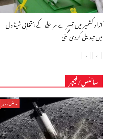
آزاد کشمیر میں تیسرے مرحلے کےانتخابی شیڈول
میں تبدیلی کردی گئی
سائنس/فیچر
سائنس/فیچر