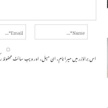
اس براؤزر میں میرا نام، ای میل، اور ویب سائٹ محفوظ رک