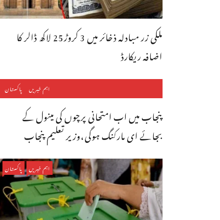
ملکی زر مبادلہ ذخائر میں 3 کروڑ25 لاکھ ڈالر کا
اضافہ ریکارڈ
اہم خبریں
پاکستان
پنجاب میں اب امتحانی پرچوں کی مینول کے
بجائے ای مارکنگ ہوگی،وزیر تعلیم پنجاب
اہم خبریں
پاکستان