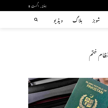
ہفتہ, اگست 8
شوبز
بلاگ
ویڈیو
نظام ختم