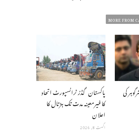
MORE FROM C
رگوہر کی
پاکستان گڈز ٹرانسپورٹ اتحاد
کاغیرمعینہ مدت تک ہڑتال کا
اعلان
اگست 8, 2026