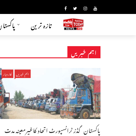
تازہ ترین
پاکستا
اہم خبریں
اہم خبریں
کاروبار
پاکستان گڈز ٹرانسپورٹ اتحاد کاغیرمعینہ مدت