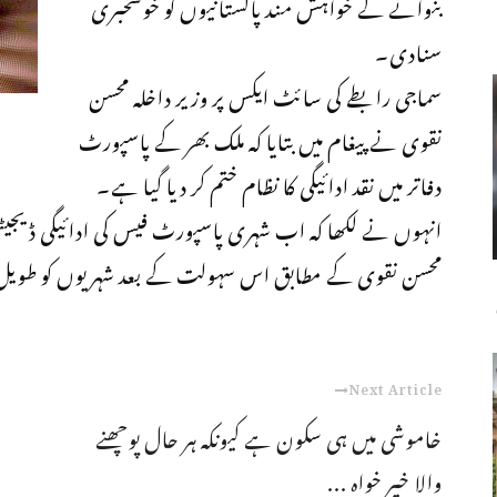
بنوانے کے خواہش مند پاکستانیوں کو خوشخبری
سنادی۔
سماجی رابطے کی سائٹ ایکس پر وزیر داخلہ محسن
نقوی نے پیغام میں بتایا کہ ملک بھر کے پاسپورٹ
دفاتر میں نقد ادائیگی کا نظام ختم کر دیا گیا ہے۔
انہوں نے لکھا کہ اب شہری پاسپورٹ فیس کی ادائیگی ڈی
محسن نقوی کے مطابق اس سہولت کے بعد شہریوں کو طویل ق
Next Article
خاموشی میں ہی سکون ہے کیونکہ ہر حال پوچھنے
والا خیر خواہ ...