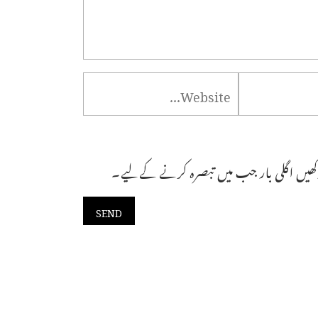
ھیں اگلی بار جب میں تبصرہ کرنے کےلیے۔