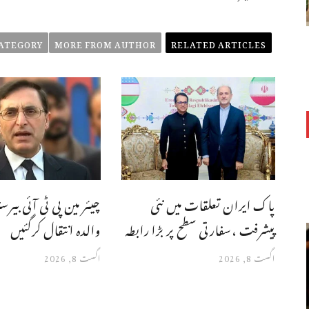
ATEGORY
MORE FROM AUTHOR
RELATED ARTICLES
پاک ایران تعلقات میں نئی
چیئر مین پی ٹی آئی بیرسٹ
پیشرفت ،سفارتی سطح پر بڑا رابطہ
والدہ انتقال کرگئیں
اگست 8, 2026
اگست 8, 2026