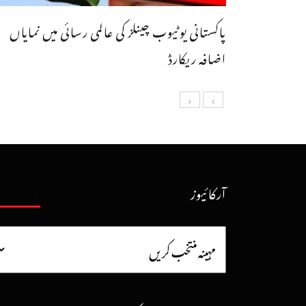
پاکستانی یوٹیوب چینلز کی عالمی رسائی میں نمایاں
اضافہ ریکارڈ
آرکائیوز