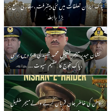
پاک ایران تعلقات میں نئی پیشرفت ،سفارتی سطح پر
بڑا رابطہ
نشان حیدر میجر طفیل محمد شہید کی 68 ویں برسی
،پاک فوج کا عظیم سپوت ...
وطن کی خاطر جان قربان کرنے والےمیجر طفیل