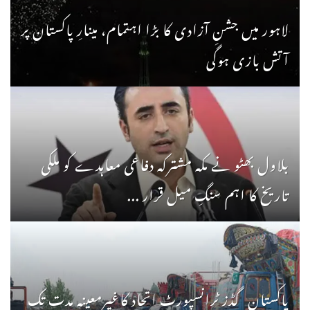
لاہور میں جشنِ آزادی کا بڑا اہتمام، مینارِ پاکستان پر
آتش بازی ہوگی
بلاول بھٹو نے مکہ مشترکہ دفاعی معاہدے کو ملکی
تاریخ کا اہم سنگِ میل قرار ...
پاکستان گڈز ٹرانسپورٹ اتحاد کاغیرمعینہ مدت تک