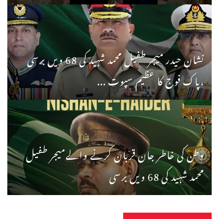
نشان حیدر میجر طفیل محمد شہید کی 68 ویں برسی
،پاک فوج کا عظیم سپوت ...
وطن کی خاطر جان قربان کرنے والےمیجر طفیل
محمد شہید کی 68 ویں برسی