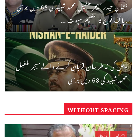
نشان حیدر میجر طفیل محمد شہید کی 68 ویں برسی
،پاک فوج کا عظیم سپوت ...
وطن کی خاطر جان قربان کرنے والےمیجر طفیل
محمد شہید کی 68 ویں برسی
WITHOUT SPACING
اہم خبریں
پاکستان