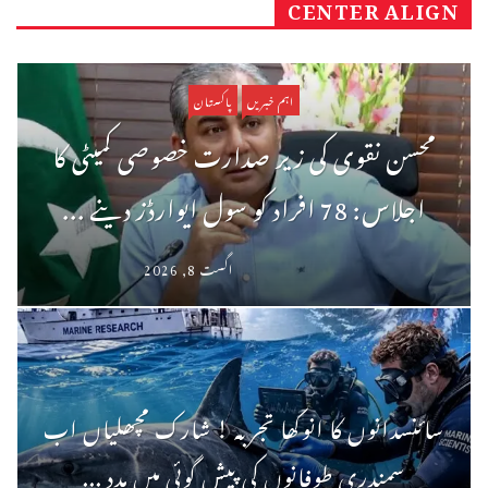
CENTER ALIGN
اہم خبریں
پاکستان
محسن نقوی کی زیر صدارت خصوصی کمیٹی کا
اجلاس: 78 افراد کو سول ایوارڈز دینے ...
اگست 8, 2026
سائنسدانوں کا انوکھا تجربہ ! شارک مچھلیاں اب
سمندری طوفانوں کی پیش گوئی میں مدد ...