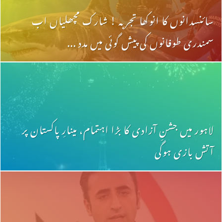
سائنسدانوں کا انوکھا تجربہ ! شارک مچھلیاں اب
سمندری طوفانوں کی پیش گوئی میں مدد ...
لاہور میں جشنِ آزادی کا بڑا اہتمام، مینارِ پاکستان پر
آتش بازی ہوگی