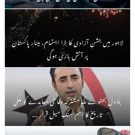
لاہور میں جشنِ آزادی کا بڑا اہتمام، مینارِ پاکستان
پر آتش بازی ہوگی
بلاول بھٹو نے مکہ مشترکہ دفاعی معاہدے کو ملکی
تاریخ کا اہم سنگِ میل قرار ...