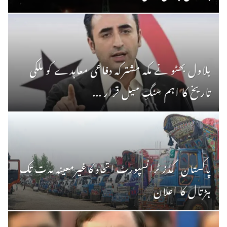
بلاول بھٹو نے مکہ مشترکہ دفاعی معاہدے کو ملکی
تاریخ کا اہم سنگِ میل قرار ...
پاکستان گڈز ٹرانسپورٹ اتحاد کاغیرمعینہ مدت تک
ہڑتال کا اعلان