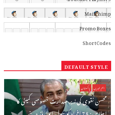
Mailchimp
Promo Boxes
ShortCodes
DEFAULT STYLE
اہم خبریں
پاکستان
محسن نقوی کی زیر صدارت خصوصی کمیٹی کا
اجلاس: 78 افراد کو سول ایوارڈز دینے ...