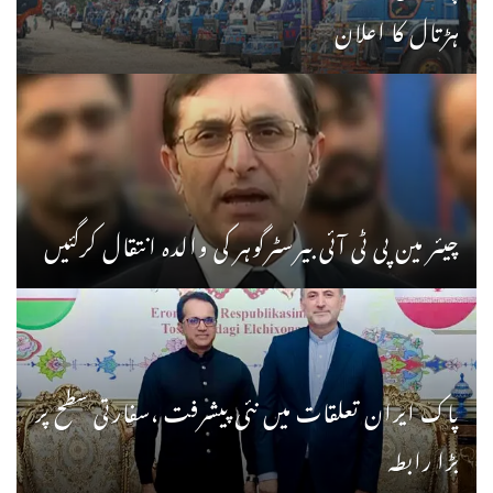
ہڑتال کا اعلان
چیئر مین پی ٹی آئی بیرسٹرگوہر کی والدہ انتقال کرگئیں
پاک ایران تعلقات میں نئی پیشرفت ،سفارتی سطح پر
بڑا رابطہ