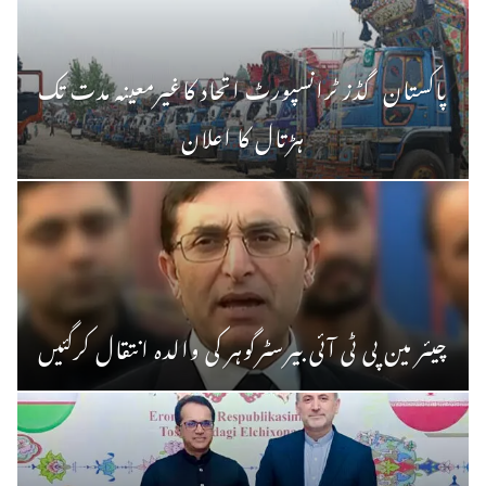
پاکستان گڈز ٹرانسپورٹ اتحاد کاغیرمعینہ مدت تک
ہڑتال کا اعلان
چیئر مین پی ٹی آئی بیرسٹرگوہر کی والدہ انتقال کرگئیں