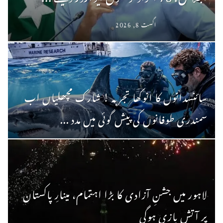
اگست 8, 2026
سائنسدانوں کا انوکھا تجربہ ! شارک مچھلیاں اب
سمندری طوفانوں کی پیش گوئی میں مدد ...
لاہور میں جشنِ آزادی کا بڑا اہتمام، مینارِ پاکستان
پر آتش بازی ہوگی