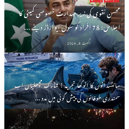
محسن نقوی کی زیر صدارت خصوصی کمیٹی کا
اجلاس: 78 افراد کو سول ایوارڈز دینے ...
اگست 8, 2026
سائنسدانوں کا انوکھا تجربہ ! شارک مچھلیاں اب
سمندری طوفانوں کی پیش گوئی میں مدد ...