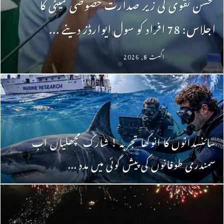
محسن نقوی کی زیر صدارت خصوصی کمیٹی کا
اجلاس: 78 افراد کو سول ایوارڈز دینے ...
اگست 8, 2026
سائنسدانوں کا انوکھا تجربہ ! شارک مچھلیاں اب
سمندری طوفانوں کی پیش گوئی میں مدد ...