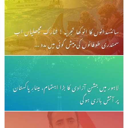
سائنسدانوں کا انوکھا تجربہ ! شارک مچھلیاں اب
سمندری طوفانوں کی پیش گوئی میں مدد ...
لاہور میں جشنِ آزادی کا بڑا اہتمام، مینارِ پاکستان
پر آتش بازی ہوگی