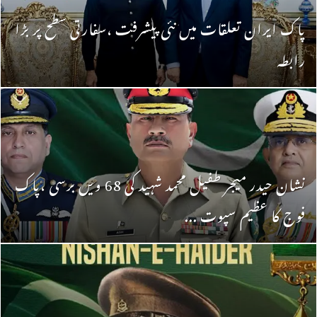
پاک ایران تعلقات میں نئی پیشرفت ،سفارتی سطح پر بڑا
رابطہ
نشان حیدر میجر طفیل محمد شہید کی 68 ویں برسی ،پاک
فوج کا عظیم سپوت ...