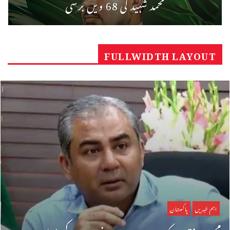
محمد شہید کی 68 ویں برسی
FULLWIDTH LAYOUT
اہم خبریں
پاکستان