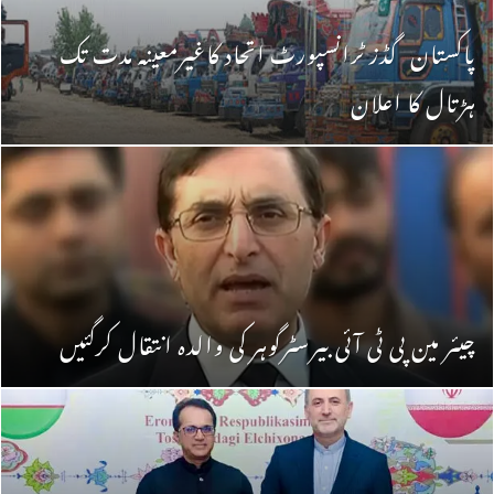
پاکستان گڈز ٹرانسپورٹ اتحاد کاغیرمعینہ مدت تک
ہڑتال کا اعلان
چیئر مین پی ٹی آئی بیرسٹرگوہر کی والدہ انتقال کرگئیں