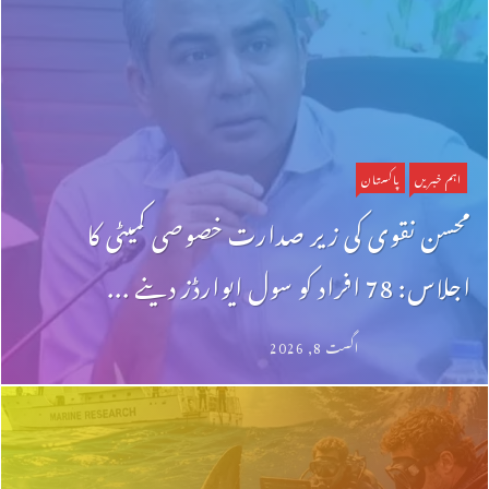
اہم خبریں
پاکستان
محسن نقوی کی زیر صدارت خصوصی کمیٹی کا
اجلاس: 78 افراد کو سول ایوارڈز دینے ...
اگست 8, 2026