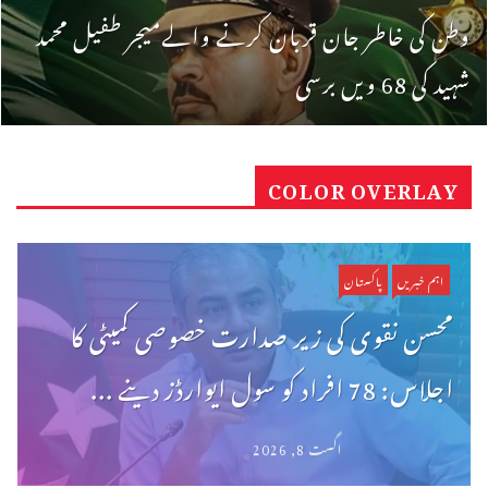
وطن کی خاطر جان قربان کرنے والےمیجر طفیل محمد
شہید کی 68 ویں برسی
COLOR OVERLAY
اہم خبریں
پاکستان
محسن نقوی کی زیر صدارت خصوصی کمیٹی کا
اجلاس: 78 افراد کو سول ایوارڈز دینے ...
اگست 8, 2026