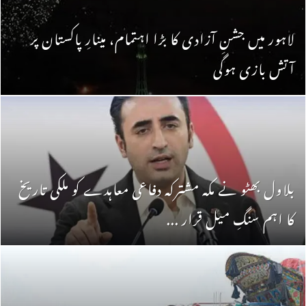
لاہور میں جشنِ آزادی کا بڑا اہتمام، مینارِ پاکستان پر
آتش بازی ہوگی
بلاول بھٹو نے مکہ مشترکہ دفاعی معاہدے کو ملکی تاریخ
کا اہم سنگِ میل قرار ...