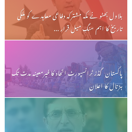
بلاول بھٹو نے مکہ مشترکہ دفاعی معاہدے کو ملکی
تاریخ کا اہم سنگِ میل قرار ...
پاکستان گڈز ٹرانسپورٹ اتحاد کاغیرمعینہ مدت تک
ہڑتال کا اعلان