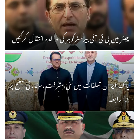
چیئر مین پی ٹی آئی بیرسٹرگوہر کی والدہ انتقال کرگئیں
پاک ایران تعلقات میں نئی پیشرفت ،سفارتی سطح پر
بڑا رابطہ