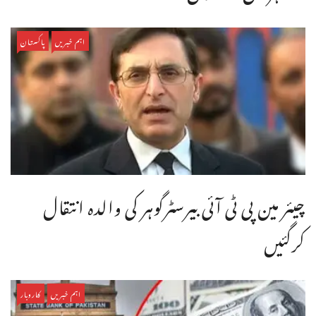
اہم خبریں
پاکستان
چیئر مین پی ٹی آئی بیرسٹرگوہر کی والدہ انتقال
کرگئیں
اہم خبریں
کاروبار