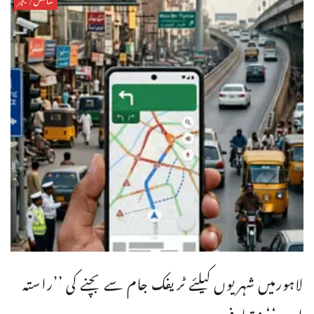
لاہورمیں شہریوں کیلئے ٹریفک جام سے بچنے کی ’’راستہ
ایپ‘‘ متعارف