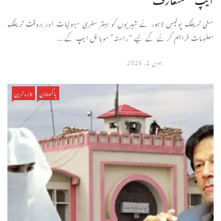
سٹی ٹریفک پولیس لاہور نے شہریوں کو بہتر سفری سہولیات اور بروقت ٹریفک
معلومات فراہم کرنے کے لیے “راستہ” موبائل ایپ کے ...
جون 2, 2026
پاکستان
تازہ ترین