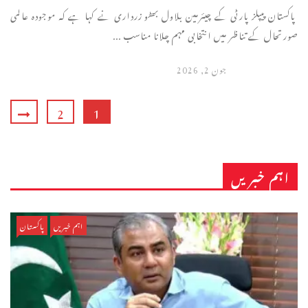
پاکستان پیپلز پارٹی کے چیئرمین بلاول بھٹو زرداری نے کہا ہے کہ موجودہ عالمی
صورتحال کے تناظر میں انتخابی مہم چلانا مناسب ...
جون 2, 2026
2
1
اہم خبریں
اہم خبریں
پاکستان