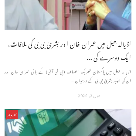
اڈیالہ جیل میں عمران خان اور بشریٰ بی بی کی ملاقات،
ایک دوسرے کی ...
اڈیالہ جیل میں پاکستان تحریک انصاف (پی ٹی آئی) کے بانی عمران خان اور
ان کی اہلیہ بشریٰ بی بی کے درمیان ...
جون 2, 2026
کاروبار