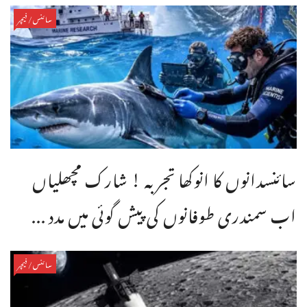
سائنس/فیچر
سائنسدانوں کا انوکھا تجربہ ! شارک مچھلیاں
اب سمندری طوفانوں کی پیش گوئی میں مدد ...
سائنس/فیچر