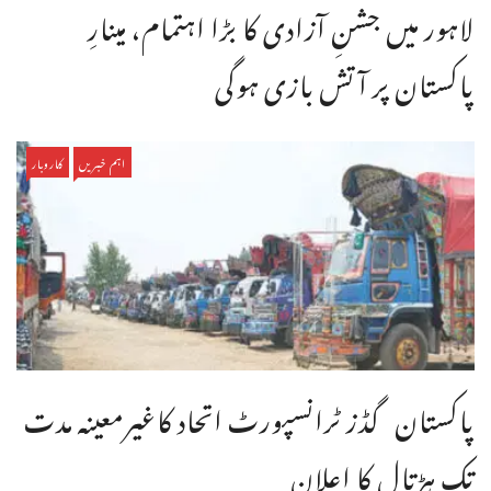
لاہور میں جشنِ آزادی کا بڑا اہتمام، مینارِ
پاکستان پر آتش بازی ہوگی
اہم خبریں
کاروبار
پاکستان گڈز ٹرانسپورٹ اتحاد کاغیرمعینہ مدت
تک ہڑتال کا اعلان