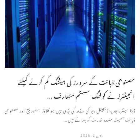
مصنوعی ذہانت کے سرورز کی ہیٹنگ کم کرنے کیلئے
انجینئرز نے کولنگ سسٹم متعارف ...
ڈیٹا سینٹرز جدید ڈیجیٹل دنیا کی ریڑھ کی ہڈی ہیں جو کلاؤڈ اسٹوریج اور مصنوعی
ذہانت سمیت متعدد خدمات کو چلانے میں ...
جون 2, 2026