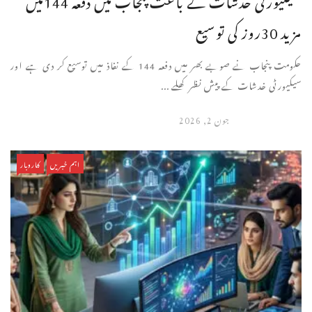
مزید 30روز کی توسیع
حکومت پنجاب نے صوبے بھر میں دفعہ 144 کے نفاذ میں توسیع کر دی ہے اور
سیکیورٹی خدشات کے پیش نظر کھلے ...
جون 2, 2026
اہم خبریں
کاروبار