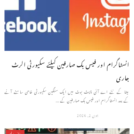
انسٹاگرام اور فیس بک صارفین کیلئے سکیورٹی الرٹ
جاری
میٹا کے نئے اے آئی چیٹ بوٹ میں ایک سنگین سکیورٹی خامی سامنے آنے
کے بعد انسٹاگرام اور فیس بک صارفین کے ...
جون 2, 2026
سائنس/فیچر