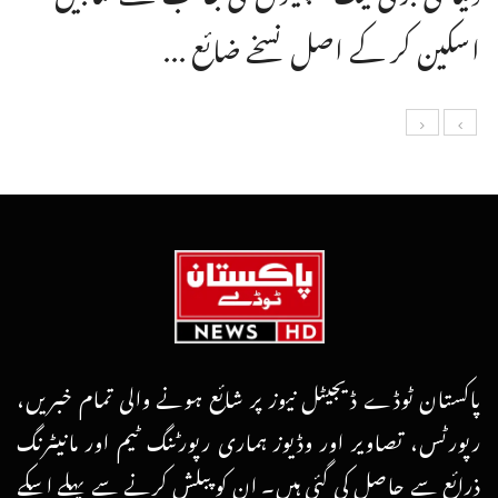
اسکین کر کے اصل نسخے ضائع ...
پاکستان ٹوڈے ڈیجیٹل نیوز پر شائع ہونے والی تمام خبریں،
رپورٹس، تصاویر اور وڈیوز ہماری رپورٹنگ ٹیم اور مانیٹرنگ
ذرائع سے حاصل کی گئی ہیں۔ ان کو پبلش کرنے سے پہلے اسکے