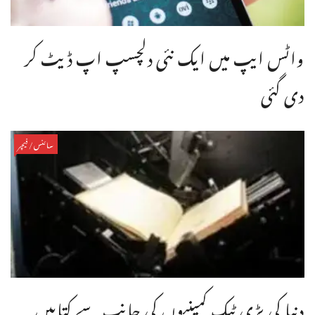
واٹس ایپ میں ایک نئی دلچسپ اپ ڈیٹ کر
دی گئی
سائنس/فیچر
دنیا کی بڑی ٹیک کمپنیوں کی جانب سے کتابیں