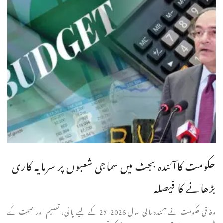
حکومت کاآئندہ بجٹ میں سماجی شعبوں پر سرمایہ کاری
بڑھانے کا فیصلہ
وفاقی حکومت نے آئندہ مالی سال 2026-27 کے لیے پانی، تعلیم اور صحت کے