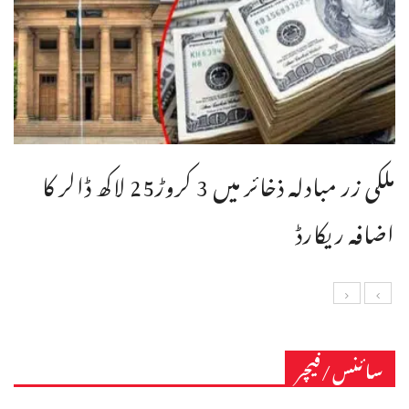
ملکی زر مبادلہ ذخائر میں 3 کروڑ25 لاکھ ڈالر کا
اضافہ ریکارڈ
سائنس/فیچر