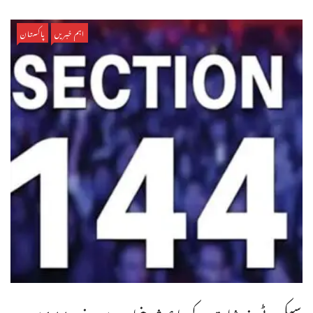
اہم خبریں
پاکستان
سیکیورٹی خدشات کے باعث پنجاب میں دفعہ 144میں