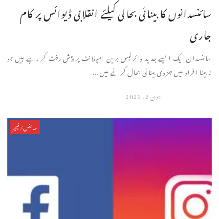
سائنسدانوں کا بینائی بحالی کیلئے انقلابی ڈیوائس پر کام
جاری
سائنسدان ایک ایسے جدید وائرلیس برین امپلانٹ پر پیش رفت کر رہے ہیں جو
نابینا افراد میں جزوی بینائی بحال کرنے میں ...
جون 2, 2026
سائنس/فیچر