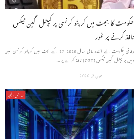
حکومت کا بجٹ میں کرپٹو کرنسی پر کیپٹل گین ٹیکس
نافذ کرنے پر غور
وفاقی حکومت نے آئندہ مالی سال 2026-27 کے بجٹ میں کرپٹو کرنسی لین
دین پر کیپٹل گین ٹیکس (CGT) نافذ کرنے پر ...
جون 2, 2026
سائنس/فیچر