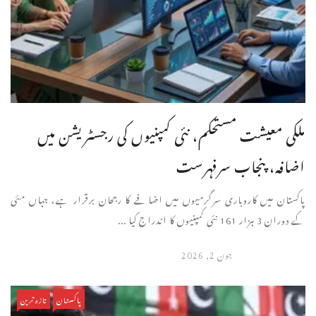
ملکی معیشت مستحکم، نئی کمپنیوں کی رجسٹریشن میں
اضافہ، پنجاب سرفہرست
پاکستان میں کاروباری سرگرمیوں میں اضافے کا رجحان برقرار ہے، جہاں مئی
کے دوران 3 ہزار 161 نئی کمپنیوں کا اندراج کیا ...
جون 2, 2026
پاکستان
تازہ ترین