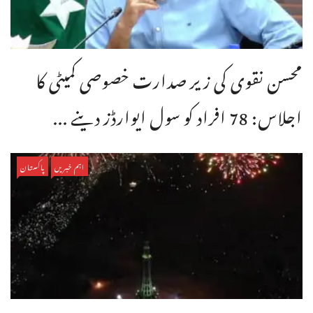
محسن نقوی کی زیر صدارت خصوصی کمیٹی کا
اجلاس: 78 افراد کو سول ایوارڈز دینے ...
اہم خبریں
پاکستان