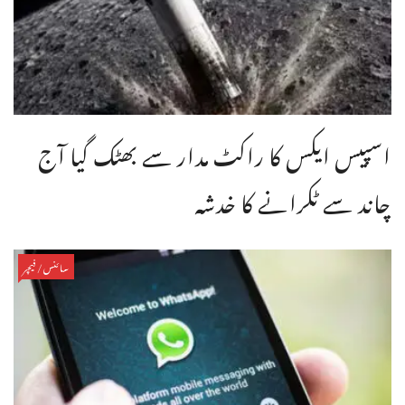
اسپیس ایکس کا راکٹ مدار سے بھٹک گیا آج
چاند سے ٹکرانے کا خدشہ
سائنس/فیچر