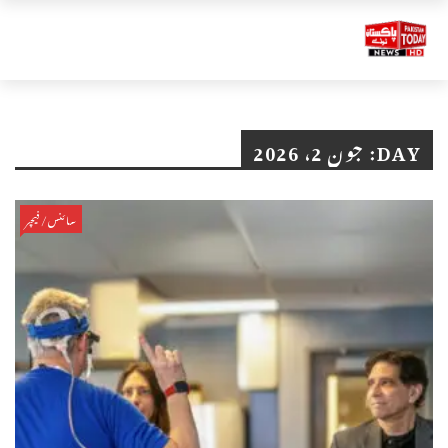
DAY:
جون 2، 2026
سائنس/فیچر