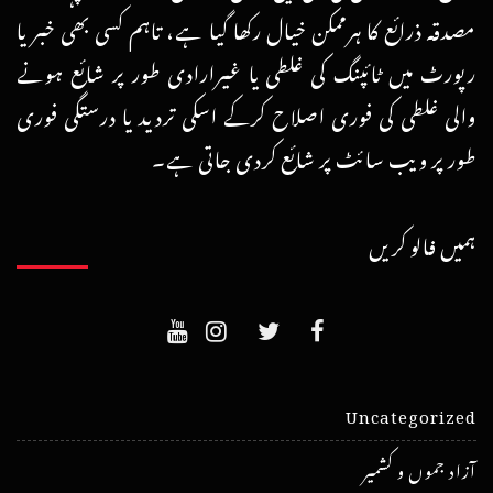
مصدقہ ذرائع کا ہرممکن خیال رکھا گیا ہے، تاہم کسی بھی خبر یا
رپورٹ میں ٹائپنگ کی غلطی یا غیرارادی طور پر شائع ہونے
والی غلطی کی فوری اصلاح کرکے اسکی تردید یا درستگی فوری
طور پر ویب سائٹ پر شائع کردی جاتی ہے۔
ہمیں فالو کریں
Uncategorized
آزاد جموں و کشمیر