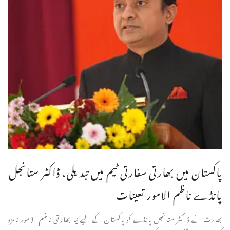
پاکستان میں بھارتی سفارتی ٹیم میں تبدیلی، ڈاکٹر ستانجل
پانڈے ناظم الامور تعینات
بھارت نے ڈاکٹر ستانجل پانڈے کو پاکستان کے لیے نیا بھارتی ناظم الامور نامزد