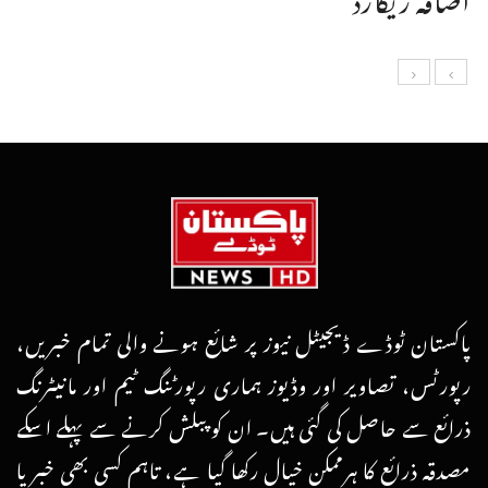
پاکستان ٹوڈے ڈیجیٹل نیوز پر شائع ہونے والی تمام خبریں،
رپورٹس، تصاویر اور وڈیوز ہماری رپورٹنگ ٹیم اور مانیٹرنگ
ذرائع سے حاصل کی گئی ہیں۔ ان کو پبلش کرنے سے پہلے اسکے
مصدقہ ذرائع کا ہرممکن خیال رکھا گیا ہے، تاہم کسی بھی خبر یا