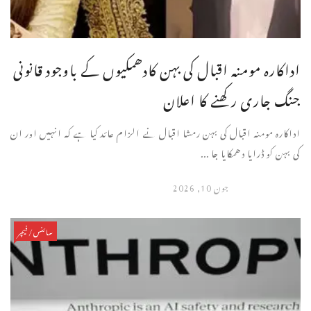
اداکارہ مومنہ اقبال کی بہن کادھمکیوں کے باوجود قانونی
جنگ جاری رکھنے کا اعلان
اداکارہ مومنہ اقبال کی بہن رمشا اقبال نے الزام عائد کیا ہے کہ انہیں اور ان
کی بہن کو ڈرایا دھمکایا جا ...
جون 10, 2026
سائنس/فیچر