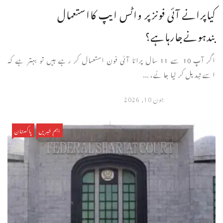
کیاپرانے آئی فونزپر واٹس ایپ کااستعمال
بندہونےجارہاہے؟
اگر آپ 10 سے 11 سال پرانا آئی فون استعمال کر رہے ہیں تو بہتر ہے کہ
اسے تبدیل کر لیا جائے، ...
جون 10, 2026
اہم خبریں
پاکستان