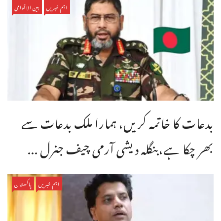
اہم خبریں
بین الاقوامی
بدعات کا خاتمہ کریں، ہمارا ملک بدعات سے
بھر چکا ہے،بنگله دیشی آرمی چیف جنرل ...
اہم خبریں
پاکستان