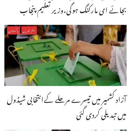
بجائے ای مارکنگ ہوگی،وزیر تعلیم پنجاب
اہم خبریں
پاکستان
آزاد کشمیر میں تیسرے مرحلے کےانتخابی شیڈول
میں تبدیلی کردی گئی