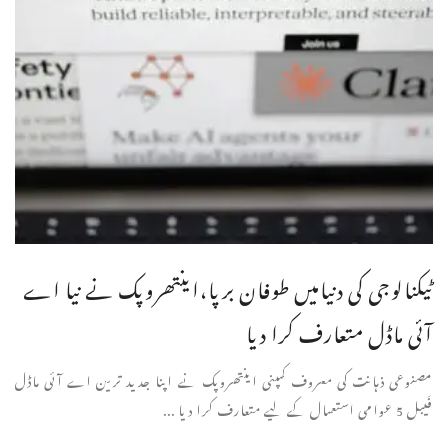
ٹیکنالوجی کی دنیامیں طوفان برپا،اینتھروپک نے نیا اے
آئی ماڈل متعارف کرا دیا
مصنوعی ذہانت کی معروف کمپنی اینتھروپک نے اپنا جدید ترین اے آئی ماڈل
فَیبل 5 عوامی استعمال کے لیے متعارف کرا دیا ...