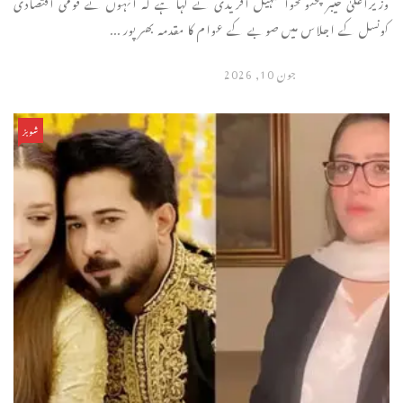
وزیراعلیٰ خیبرپختونخوا سہیل آفریدی نے کہا ہے کہ انہوں نے قومی اقتصادی
کونسل کے اجلاس میں صوبے کے عوام کا مقدمہ بھرپور ...
جون 10, 2026
شوبز