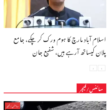
اسلام آباد مارچ کا ہوم ورک کر چکے، جامع
پلان کیساتھ آرہے ہیں، شفیع جان
سائنس/فیچر
سائنس/فیچر