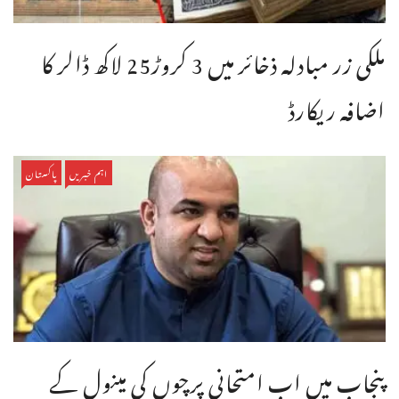
ملکی زر مبادلہ ذخائر میں 3 کروڑ25 لاکھ ڈالر کا
اضافہ ریکارڈ
اہم خبریں
پاکستان
پنجاب میں اب امتحانی پرچوں کی مینول کے