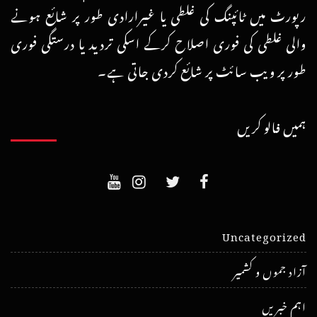
رپورٹ میں ٹائپنگ کی غلطی یا غیرارادی طور پر شائع ہونے
والی غلطی کی فوری اصلاح کرکے اسکی تردید یا درستگی فوری
طور پر ویب سائٹ پر شائع کردی جاتی ہے۔
ہمیں فالو کریں
Uncategorized
آزاد جموں و کشمیر
اہم خبریں