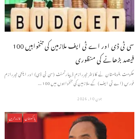
سی ٹی ڈی اور اے ٹی ایف ملازمین کی تنخواہیں 100
فیصد بڑھانے کی منظوری
حکومت بلوچستان نے کاؤنٹر ٹیررازم ڈیپارٹمنٹ (سی ٹی ڈی) اور اینٹی ٹیررازم
فورس (اے ٹی ایف) کے ملازمین کی تنخواہوں میں 100 ...
جون 10, 2026
پاکستان
تازہ ترین