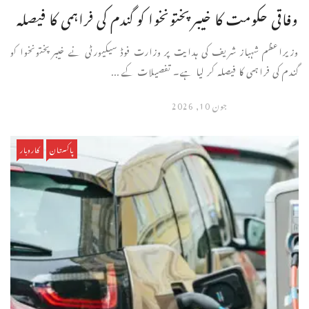
وفاقی حکومت کا خیبرپختونخوا کو گندم کی فراہمی کا فیصلہ
وزیراعظم شہباز شریف کی ہدایت پر وزارت فوڈ سیکیورٹی نے خیبرپختونخوا کو
گندم کی فراہمی کا فیصلہ کر لیا ہے۔ تفصیلات کے ...
جون 10, 2026
پاکستان
کاروبار