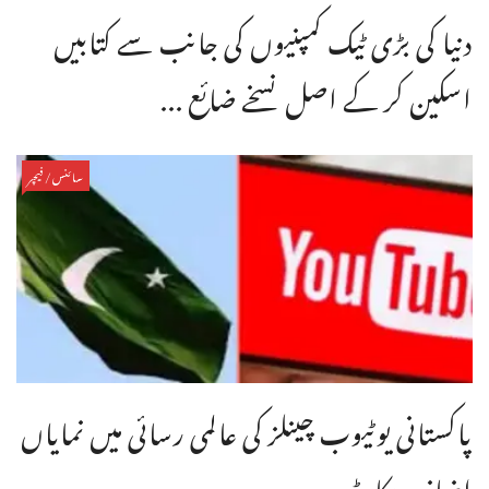
دنیا کی بڑی ٹیک کمپنیوں کی جانب سے کتابیں
اسکین کر کے اصل نسخے ضائع ...
سائنس/فیچر
پاکستانی یوٹیوب چینلز کی عالمی رسائی میں نمایاں
اضافہ ریکارڈ