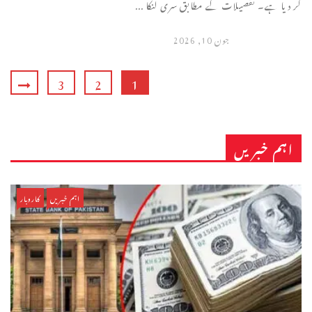
کر دیا ہے۔ تفصیلات کے مطابق سری لنکا ...
جون 10, 2026
3
2
1
اہم خبریں
اہم خبریں
کاروبار