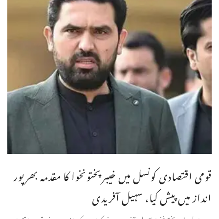
قومی اقتصادی کونسل میں خیبرپختونخوا کا مقدمہ بھرپور
انداز میں پیش کیا، سہیل آفریدی