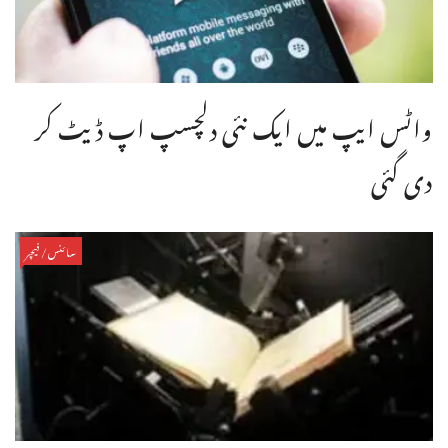
واٹس ایپ میں ایک نئی دلچسپ اپ ڈیٹ کر
دی گئی
سائنس/فیچر