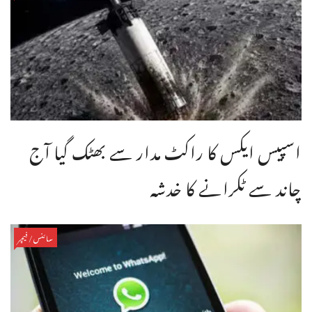
اسپیس ایکس کا راکٹ مدار سے بھٹک گیا آج
چاند سے ٹکرانے کا خدشہ
سائنس/فیچر