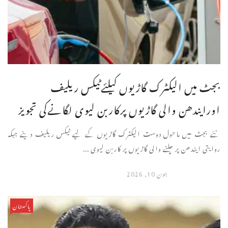
بجٹ میں الیکٹرک گاڑیوں کیلئےٹیکس ریلیف
اورایندھن والی گاڑیوں پرکاربن لیوی لگانےکی تجویز
نئے بجٹ میں ماحول دوست الیکٹرک گاڑیوں کے لیے ٹیکس ریلیف دینے جبکہ
روایتی ایندھن پر چلنے والی گاڑیوں پر کاربن لیوی ...
جون 10, 2026
پاکستان