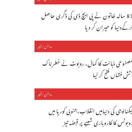
83 سالہ خاتون نے پی ایچ ڈی کی ڈگری حاصل
رکےدنیا کو حیران کر دیا
سائنس/فیچر
صنوعی ذہانت کا کمال، روبوٹ نے خطرناک
ٓتش فشاں فتح کر لیا
سائنس/فیچر
یکنالوجی کی دنیامیں انقلاب،جنوبی کوریا میں
وبوٹس کا کاروباری شعبے پر قبضہ تیز