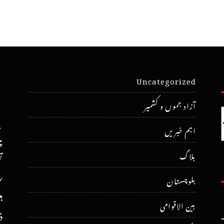
Uncategorized
آزاد جموں و کشمیر
اہم خبریں
پ
ت
بلاگ
ر
بلوچستان
ہ
بین الاقوامی
ذ