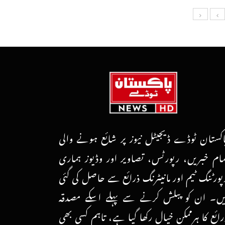
اکستان ٹوڈے ڈیجیٹل نیوز پر شائع ہونے والی
مام خبریں، رپورٹس، تصاویر اور وڈیوز ہماری
پورٹنگ ٹیم اور مانیٹرنگ ذرائع سے حاصل کی گئی
یں۔ ان کو پبلش کرنے سے پہلے اسکے مصدقہ
رائع کا ہرممکن خیال رکھا گیا ہے، تاہم کسی بھی