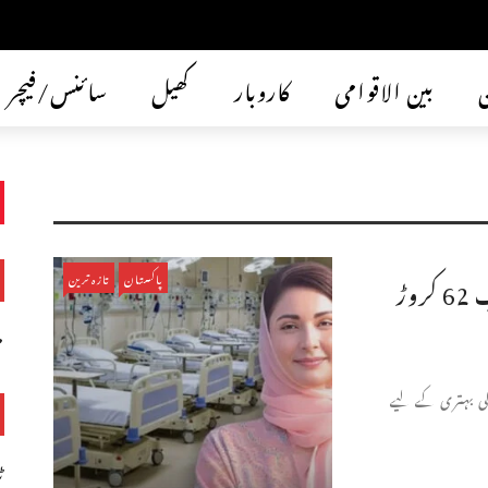
ن
بین الاقوامی
کاروبار
کھیل
سائنس/فیچر
لاہور: صحت کے شعبے کے لیے 500 ارب 62 کروڑ
پاکستان
تازہ ترین
م
ی بہتری کے لیے
ٹ