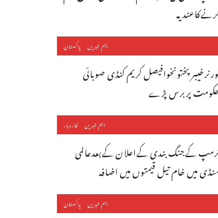
رنےکاعندیہ
اہم خبریں
پاکستان
ورنرخیبرپختونخوافیصل کریم کنڈی صوبائی
کومت پربرس پڑے
اہم خبریں
کاروبار
رمپ کےجنگ بندی کےاعلان کےبعدعالمی
نڈی میں خام تیل قیمتوں میں اضافہ
اہم خبریں
پاکستان