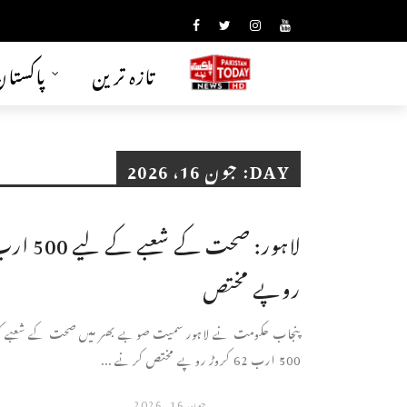
تازہ ترین
پاکستا
DAY:
جون 16، 2026
روپے مختص
پنجاب حکومت نے لاہور سمیت صوبے بھر میں صحت کے شعبے ک
500 ارب 62 کروڑ روپے مختص کرنے ...
جون 16, 2026