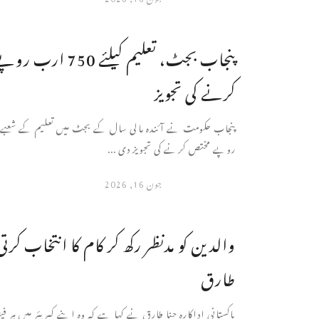
پنجاب بجٹ، تعلیم کیلئے 0
کرنے کی تجویز
روپے مختص کرنے کی تجویز دی ...
جون 16, 2026
والدین کو مدنظر رکھ کر کام کا انتخاب کرت
طارق
پاکستانی اداکارہ حنا طارق نے کہا ہے کہ وہ اپنے کیریئر میں ہر ف