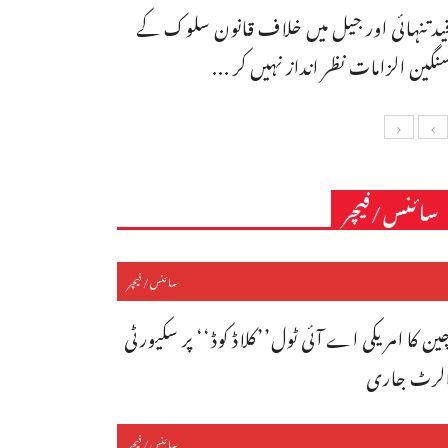
ید تنہائی اور جیل میں خلاف قانون سلوک کے
نگین الزامات نظر انداز نہیں کر ...
سائنس/فیچر
سائنس/فیچر
ین کا امریکی اے آئی ٹول’’کلاڈ کوڈ‘‘ پر سکیورٹی
لرٹ جاری
سائنس/فیچر