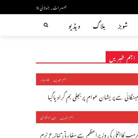
جمعرات, جولائی 9
شوبز
بلاگ
ویڈیو
اہم خبریں
اہم خبریں
کاروبار
ہنگائی سےپریشان عوام پربجلی بم گرادیاگیا
اہم خبریں
بین الاقوامی
رمپ کااٹلی کی وزیراعظم سےسفارتی تنازع نرم