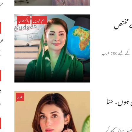
ک
75 ارب روپےمختص
اہم خبریں
پاکستان
گ
پنجاب حکومت نے آئندہ مالی سال کے بجٹ میں تعلیم کے شعبے کے لیے 750 ارب
ح
ٹ
ی ہوں، حنا
شوبز
م
یصلہ سوچ سمجھ کر