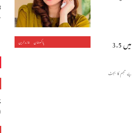
ق
س
پنجاب بجٹ میں تنخواہوں میں7اور پنشن میں 3.5
پاکستان
تازہ ترین
 27-2026 کے لیے 5131 ارب روپے حجم کا بجٹ
چ
ا