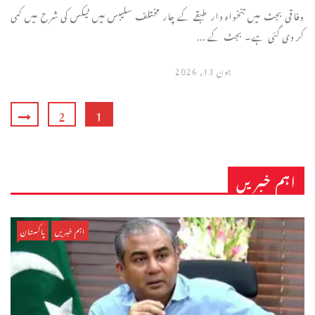
وفاقی بجٹ میں تنخواہ دار طبقے کے چار مختلف سلیبس میں ٹیکس کی شرح میں کمی
کر دی گئی ہے۔ بجٹ کے ...
جون 13, 2026
2
1
اہم خبریں
اہم خبریں
پاکستان