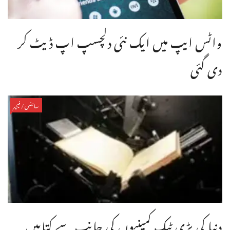
واٹس ایپ میں ایک نئی دلچسپ اپ ڈیٹ کر
دی گئی
سائنس/فیچر
دنیا کی بڑی ٹیک کمپنیوں کی جانب سے کتابیں