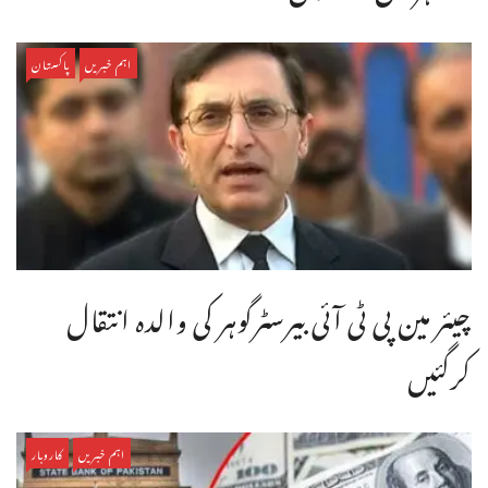
اہم خبریں
پاکستان
چیئر مین پی ٹی آئی بیرسٹرگوہر کی والدہ انتقال
کرگئیں
اہم خبریں
کاروبار