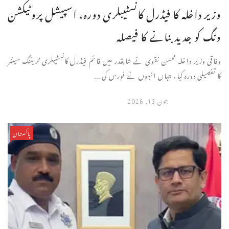
وزیر داخلہ کا فیڈرل کانسٹیبلری دورہ، اسپیشل پروٹیکشن
ونگ کو جدید بنانے کا فیصلہ
وفاقی وزیر داخلہ محسن نقوی نے شابقدر میں قائم فیڈرل کانسٹیبلری ٹریننگ سینٹر
کا تفصیلی دورہ کیا، جہاں انہوں نے فورس کی ...
جون 13, 2026
پاکستان