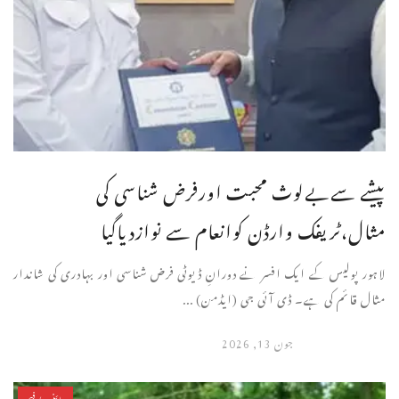
پیشے سےبےلوث محبت اورفرض شناسی کی
مثال،ٹریفک وارڈن کوانعام سے نوازدیاگیا
لاہور پولیس کے ایک افسر نے دورانِ ڈیوٹی فرض شناسی اور بہادری کی شاندار
مثال قائم کی ہے۔ ڈی آئی جی (ایڈمن) ...
جون 13, 2026
سائنس/فیچر