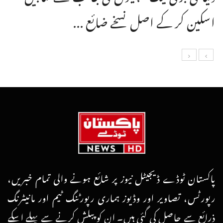
اسکین کر کے اصل نسخے ضائع ...
پاکستان ٹوڈے ڈیجیٹل نیوز پر شائع ہونے والی تمام خبریں،
رپورٹس، تصاویر اور وڈیوز ہماری رپورٹنگ ٹیم اور مانیٹرنگ
ذرائع سے حاصل کی گئی ہیں۔ ان کو پبلش کرنے سے پہلے اسکے