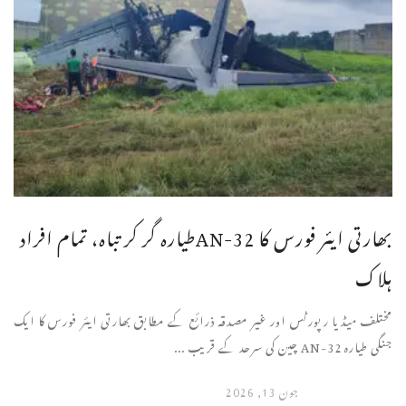
بھارتی ایئر فورس کا AN-32طیارہ گر کر تباہ، تمام افراد
ہلاک
مختلف میڈیا رپورٹس اور غیر مصدقہ ذرائع کے مطابق بھارتی ایئر فورس کا ایک
جنگی طیارہ AN-32 چین کی سرحد کے قریب ...
جون 13, 2026