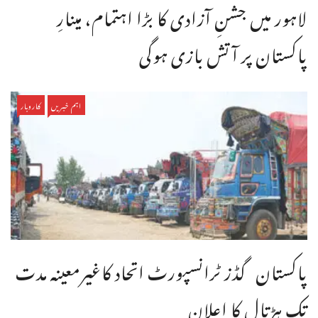
لاہور میں جشنِ آزادی کا بڑا اہتمام، مینارِ
پاکستان پر آتش بازی ہوگی
اہم خبریں
کاروبار
پاکستان گڈز ٹرانسپورٹ اتحاد کاغیرمعینہ مدت
تک ہڑتال کا اعلان