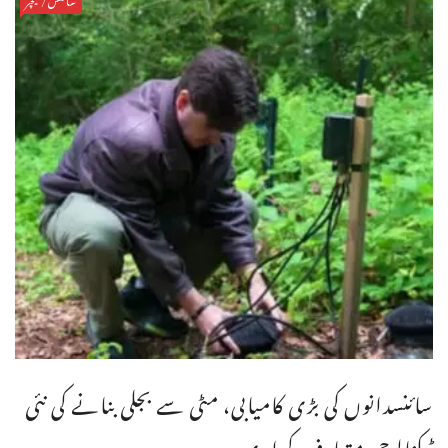
سائنسدانوں کی بڑی کامیابی، مٹی سے بجلی بنانے کی نئی
ٹیکنالوجی متعارف کرا دی