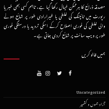
مصدقہ ذرائع کا ہرممکن خیال رکھا گیا ہے، تاہم کسی بھی خبر یا
رپورٹ میں ٹائپنگ کی غلطی یا غیرارادی طور پر شائع ہونے
والی غلطی کی فوری اصلاح کرکے اسکی تردید یا درستگی فوری
طور پر ویب سائٹ پر شائع کردی جاتی ہے۔
ہمیں فالو کریں
Uncategorized
آزاد جموں و کشمیر