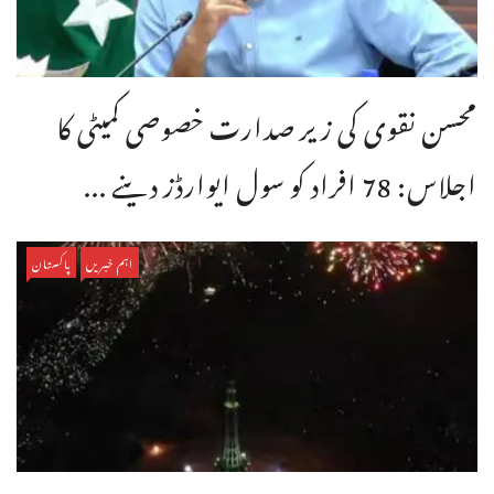
محسن نقوی کی زیر صدارت خصوصی کمیٹی کا
اجلاس: 78 افراد کو سول ایوارڈز دینے ...
اہم خبریں
پاکستان