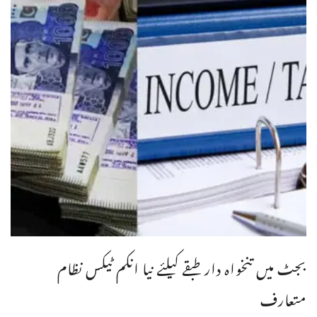
بجٹ میں تنخواہ دار طبقے کیلئے نیا انکم ٹیکس نظام
متعارف