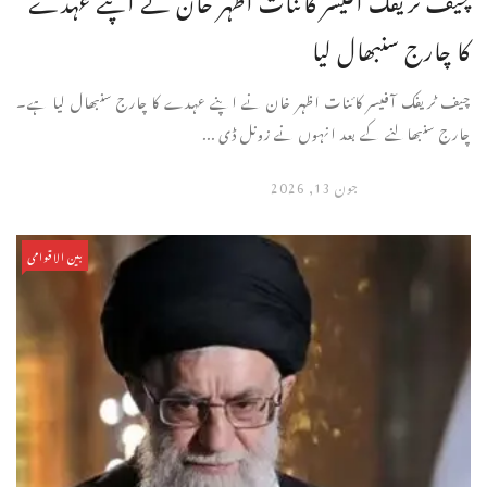
کا چارج سنبھال لیا
چیف ٹریفک آفیسر کائنات اظہر خان نے اپنے عہدے کا چارج سنبھال لیا ہے۔
چارج سنبھالنے کے بعد انہوں نے زونل ڈی ...
جون 13, 2026
بین الاقوامی