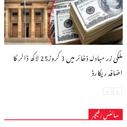
ملکی زر مبادلہ ذخائر میں 3 کروڑ25 لاکھ ڈالر کا
اضافہ ریکارڈ
سائنس/فیچر