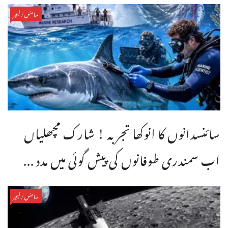
سائنس/فیچر
سائنسدانوں کا انوکھا تجربہ ! شارک مچھلیاں
اب سمندری طوفانوں کی پیش گوئی میں مدد ...
سائنس/فیچر