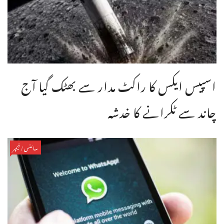
اسپیس ایکس کا راکٹ مدار سے بھٹک گیا آج
چاند سے ٹکرانے کا خدشہ
سائنس/فیچر