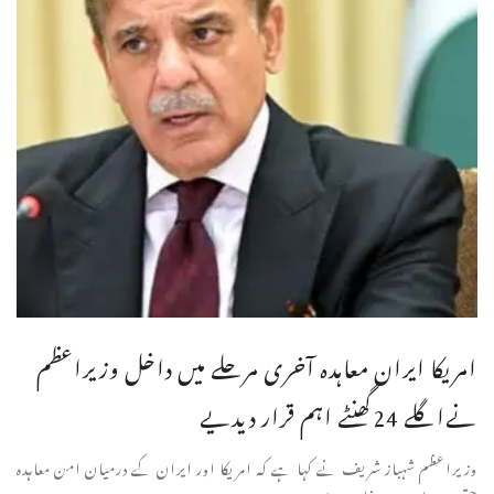
امریکا ایران معاہدہ آخری مرحلے میں داخل وزیراعظم
نےاگلے 24گھنٹے اہم قرار دیدیے
وزیراعظم شہباز شریف نے کہا ہے کہ امریکا اور ایران کے درمیان امن معاہدہ