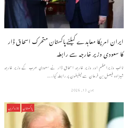
ایران امریکا معاہدے کیلئےپاکستان متحرک اسحاق ڈار
کا سعودی وزیر خارجہ سے رابطہ
نائب وزیراعظم اور وزیر خارجہ اسحاق ڈار نے سعودی عرب کے وزیر خارجہ
شہزادہ فیصل بن فرحان سے ٹیلیفون پر رابطہ کیا، ...
جون 13, 2026
پاکستان
تازہ ترین