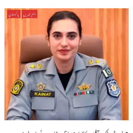
اہم خبریں
پاکستان
چیف ٹریفک آفیسر کائنات اظہر خان نے اپنے عہدے