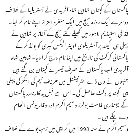
پاکستان کے کپتان شاہین شاہ آفریدی نے آسٹریلیا کے خلاف
دوسرے ایک روزہ میچ میں ایک منفرد اعزاز اپنے نام کر لیا۔
قذافی اسٹیڈیم لاہور میں کھیلے گئے میچ کے آغاز پر شاہین نے
پہلی ہی گیند پر آسٹریلوی اوپنر الیکس کیری کو بولڈ کر کے
پاکستانی کرکٹ کی تاریخ میں اپنا نام درج کرا دیا۔شاہین شاہ
آفریدی اب پاکستان کے صرف تیسرے کپتان بن گئے ہیں
جنہوں نے ون ڈے انٹرنیشنل میں حریف ٹیم کی اننگز کی پہلی
ہی گیند پر وکٹ حاصل کی۔ اس سے قبل یہ کارنامہ پاکستان
کے لیجنڈری فاسٹ بولرز وسیم اکرم اور وقار یونس انجام
دے چکے ہیں۔
وسیم اکرم نے سنہ 1993 میں کراچی میں زمبابوے کے خلاف