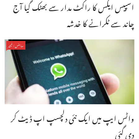
اسپیس ایکس کا راکٹ مدار سے بھٹک گیا آج
چاند سے ٹکرانے کا خدشہ
سائنس/فیچر
واٹس ایپ میں ایک نئی دلچسپ اپ ڈیٹ کر
دی گئی