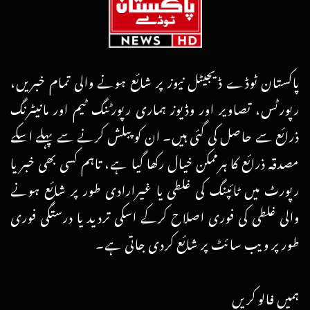
پاکستان ٹوڈے ڈیجیٹل نیوز پر شائع ہونے والی تمام خبریں،
رپورٹس، تصاویر اور وڈیوز ہماری رپورٹنگ ٹیم اور مانیٹرنگ
ذرائع سے حاصل کی گئی ہیں۔ ان کو پبلش کرنے سے پہلے اسکے
مصدقہ ذرائع کا ہرممکن خیال رکھا گیا ہے، تاہم کسی بھی خبر یا
رپورٹ میں ٹائپنگ کی غلطی یا غیرارادی طور پر شائع ہونے
والی غلطی کی فوری اصلاح کرکے اسکی تردید یا درستگی فوری
طور پر ویب سائٹ پر شائع کردی جاتی ہے۔
ہمیں فالو کریں