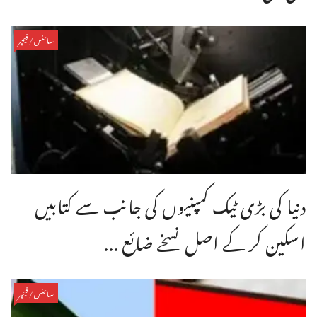
سائنس/فیچر
دنیا کی بڑی ٹیک کمپنیوں کی جانب سے کتابیں
اسکین کر کے اصل نسخے ضائع ...
سائنس/فیچر