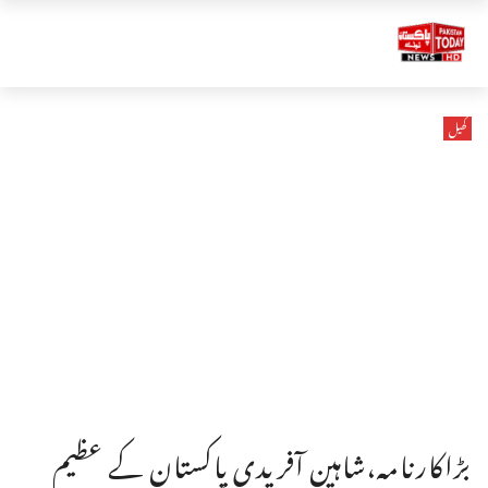
کھیل
بڑاکارنامہ،شاہین آفریدی پاکستان کے عظیم