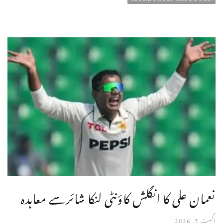
نعمان علی کا انگلش کاؤنٹی لنکا شائرسے معاہدہ
اگست 7, 2026