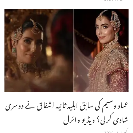
عماد وسیم کی سابق اہلیہ ثانیہ اشفاق نے دوسری
شادی کرلی؟ ویڈیو وائرل
اگست 4, 2026