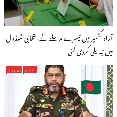
آزاد کشمیر میں تیسرے مرحلے کےانتخابی شیڈول
میں تبدیلی کردی گئی
اہم خبریں
بین الاقوامی