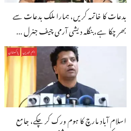
بدعات کا خاتمہ کریں، ہمارا ملک بدعات سے
بھر چکا ہے،بنگله دیشی آرمی چیف جنرل ...
اہم خبریں
پاکستان
اسلام آباد مارچ کا ہوم ورک کر چکے، جامع