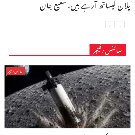
پلان کیساتھ آرہے ہیں، شفیع جان
سائنس/فیچر
سائنس/فیچر