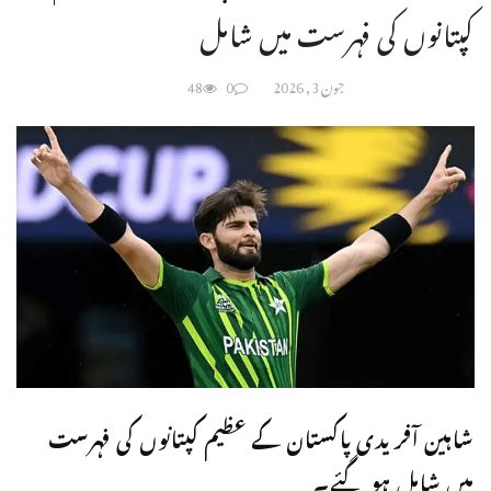
کپتانوں کی فہرست میں شامل
جون 3, 2026
0
48
شاہین آفریدی پاکستان کے عظیم کپتانوں کی فہرست
میں شامل ہو گئے۔