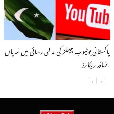
پاکستانی یوٹیوب چینلز کی عالمی رسائی میں نمایاں
اضافہ ریکارڈ