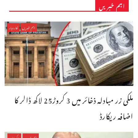
اہم خبریں
اہم خبریں
کاروبار
ملکی زر مبادلہ ذخائر میں 3 کروڑ25 لاکھ ڈالر کا
اضافہ ریکارڈ
اہم خبریں
پاکستان