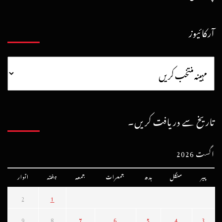
آرکائیوز
تاریخ سے دریافت کریں۔
اگست 2026
پیر
منگل
بدھ
جمعرات
جمعہ
ہفتہ
اتوار
2
1
9
8
7
6
5
4
3