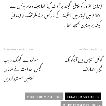
اینڈی فلاور کو پہلی گیند پر آؤٹ کیا تھا جبکہ وقار یونس نے
2001 میں لیڈز میں انگلینڈ کے مارکس ٹریسکوتھک کو ابتدائی
گیند پر پویلین بھیجا تھا۔
Previous Article
Next Article
گوگل میپس میں آئیکونک
موٹروےگینگ ریپ
فیچرمتعارف
کیس،عدالت نےملزمان
اپیلیں مستردکردیں
MORE FROM AUTHOR
RELATED ARTICLES
MORE FROM CATEGORY