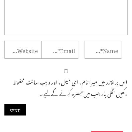
اس براؤزر میں میرا نام، ای میل، اور ویب سائٹ محفوظ
رکھیں اگلی بار جب میں تبصرہ کرنے کےلیے۔