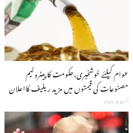
عوام کیلئے خوشخبری،حکومت کا پیٹرولیم
مصنوعات کی قیمتوں میں مزید ریلیف کااعلان
اگست 8, 2026