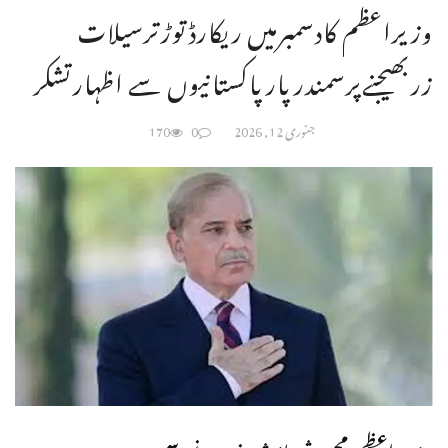
وزیراعظم کادسمبرمیں ریکارڈتوڑترسیلات
زربھیجنےپرسمندرپارپاکستانیوں سے اظہارتشکر
جنوری 12, 2026
0
170