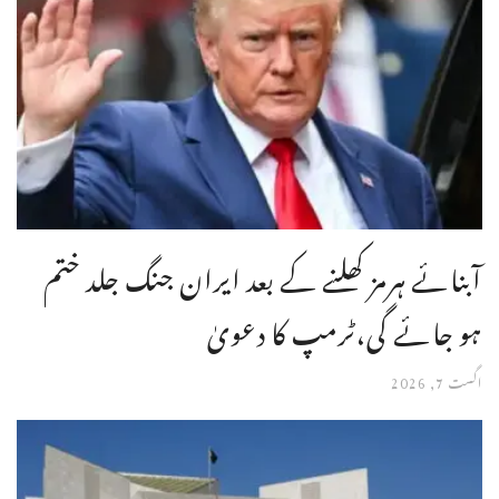
آبنائے ہرمز کھلنے کے بعد ایران جنگ جلد ختم
ہو جائے گی،ٹرمپ کا دعویٰ
اگست 7, 2026