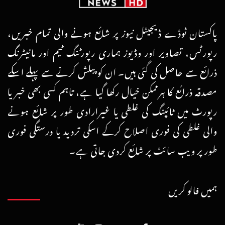
پاکستان ٹوڈے ڈیجیٹل نیوز پر شائع ہونے والی تمام خبریں،
رپورٹس، تصاویر اور وڈیوز ہماری رپورٹنگ ٹیم اور مانیٹرنگ
ذرائع سے حاصل کی گئی ہیں۔ ان کو پبلش کرنے سے پہلے اسکے
مصدقہ ذرائع کا ہرممکن خیال رکھا گیا ہے، تاہم کسی بھی خبر یا
رپورٹ میں ٹائپنگ کی غلطی یا غیرارادی طور پر شائع ہونے
والی غلطی کی فوری اصلاح کرکے اسکی تردید یا درستگی فوری
طور پر ویب سائٹ پر شائع کردی جاتی ہے۔
ہمیں فالو کریں