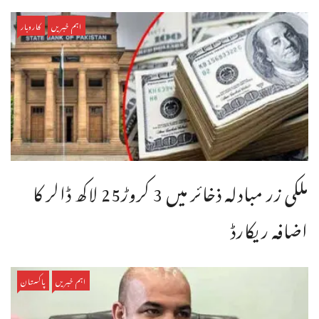
اہم خبریں
کاروبار
ملکی زر مبادلہ ذخائر میں 3 کروڑ25 لاکھ ڈالر کا
اضافہ ریکارڈ
اہم خبریں
پاکستان