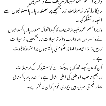
وزیراعظم محمدشہبازشریف نےدسمبرمیں
ریکارڈتوڑترسیلات زربھیجنےپر سمندر پارپاکستانیوں سے
اظہارتشکرکیا۔
وزیراعظم محمدشہبازشریف کاکہناتھاکہ سمندرپارپاکستانیوں
نےدسمبر میں 3.6ارب ڈالرترسیلات زر بھیجیں،ترسیلات
زرمیں16.5فیصداضافہ حکومتی پالیسیوں پراعتمادکاثبوت
ہے۔
اُن کامزیدکہناتھاکہ پروپیگنڈےکومستردکرکےترسیلات
زربھیجناحب الوطنی کی اعلی مثال ہے،سمندر پار پاکستانی
ہماراقیمتی سرمایہ ہیں،پوری قوم کوان پرفخرہے۔