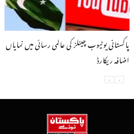
پاکستانی یوٹیوب چینلز کی عالمی رسائی میں نمایاں
اضافہ ریکارڈ