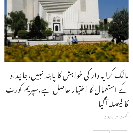
مالک کرایہ دار کی خواہش کا پابند نہیں،جائیداد
کے استعمال کا اختیار حاصل ہے،سپریم کورٹ
کا فیصلہ آگیا
اگست 7, 2026