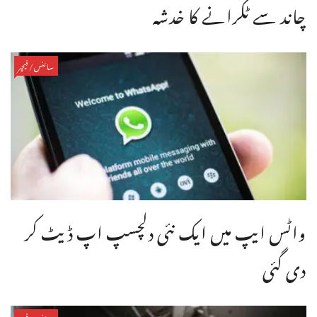
چاند سے ٹکرانے کا خدشہ
سائنس/فیچر
واٹس ایپ میں ایک نئی دلچسپ اپ ڈیٹ کر
دی گئی