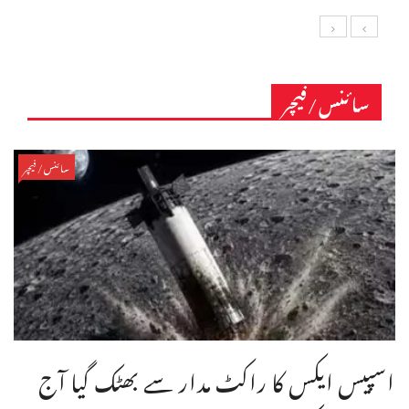
سائنس/فیچر
سائنس/فیچر
اسپیس ایکس کا راکٹ مدار سے بھٹک گیا آج