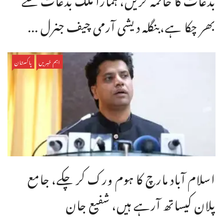
بھر چکا ہے،بنگله دیشی آرمی چیف جنرل ...
اہم خبریں
پاکستان
اسلام آباد مارچ کا ہوم ورک کر چکے، جامع
پلان کیساتھ آرہے ہیں، شفیع جان