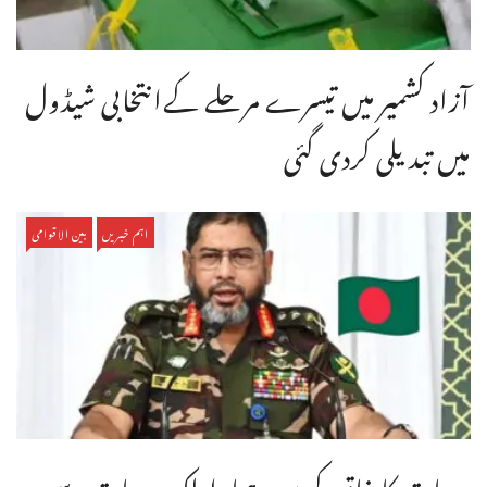
آزاد کشمیر میں تیسرے مرحلے کےانتخابی شیڈول
میں تبدیلی کردی گئی
اہم خبریں
بین الاقوامی
بدعات کا خاتمہ کریں، ہمارا ملک بدعات سے