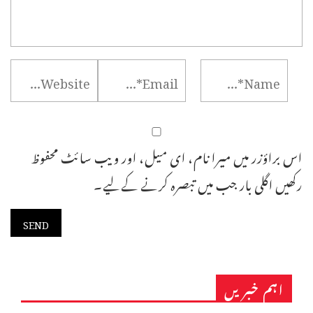
اس براؤزر میں میرا نام، ای میل، اور ویب سائٹ محفوظ
رکھیں اگلی بار جب میں تبصرہ کرنے کےلیے۔
اہم خبریں