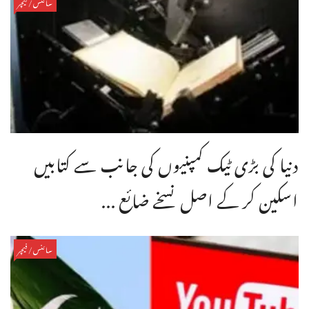
سائنس/فیچر
دنیا کی بڑی ٹیک کمپنیوں کی جانب سے کتابیں
اسکین کر کے اصل نسخے ضائع ...
سائنس/فیچر