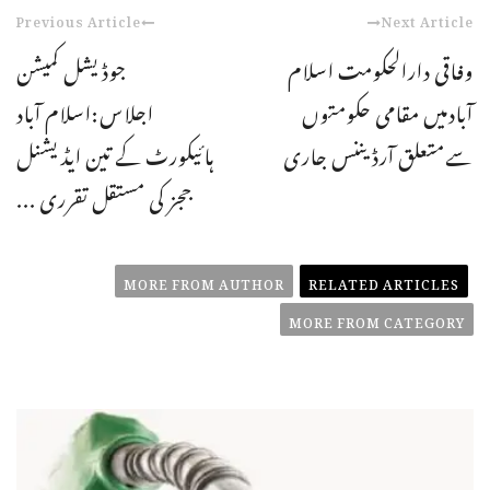
Previous Article
Next Article
وفاقی دارالحکومت اسلام
جوڈیشل کمیشن
آبادمیں مقامی حکومتوں
اجلاس:اسلام آباد
سےمتعلق آرڈیننس جاری
ہائیکورٹ کے تین ایڈیشنل
ججز کی مستقل تقرری ...
MORE FROM AUTHOR
RELATED ARTICLES
MORE FROM CATEGORY