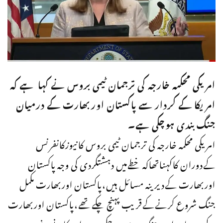
امریکی محکمہ خارجہ کی ترجمان ٹیمی بروس نے کہا ہے کہ
امریکا کے کردار سے پاکستان اوربھارت کے درمیان
جنگ بندی ہوچکی ہے۔
امریکی محکمہ خارجہ کی ترجمان ٹیمی بروس کانیوزکانفرنس
کےدوران کاکہناتھاکہ خطےمیں دہشتگردی کی وجہ پاکستان
اوربھارت کےدیرینہ مسائل ہیں،پاکستان اوربھارت مکمل
جنگ شروع کرنےکےقریب پہنچ چکےتھے،پاکستان اوربھارت
کےدرمیان اب جنگ بندی ہوچکی ہے،امریکانےدونوں