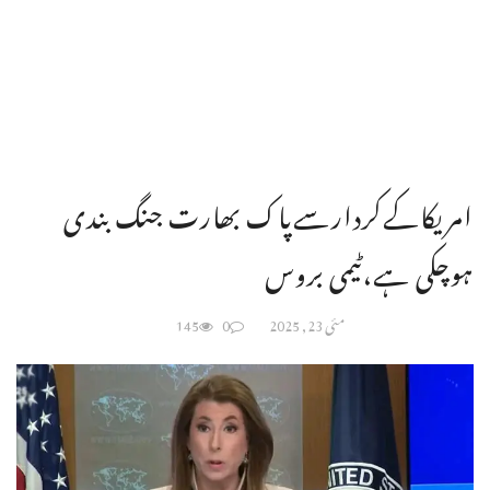
امریکاکےکردارسےپاک بھارت جنگ بندی
ہوچکی ہے،ٹیمی بروس
مئی 23, 2025
0
145