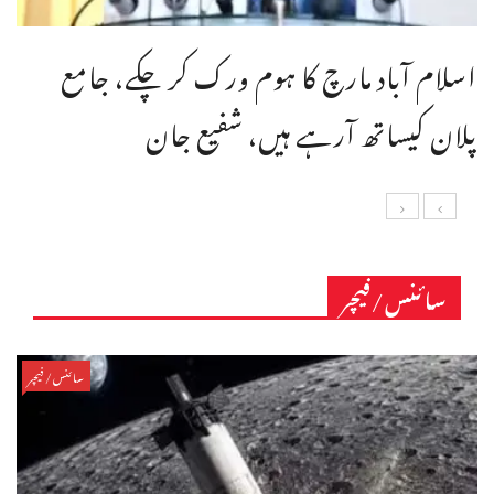
اسلام آباد مارچ کا ہوم ورک کر چکے، جامع
پلان کیساتھ آرہے ہیں، شفیع جان
سائنس/فیچر
سائنس/فیچر