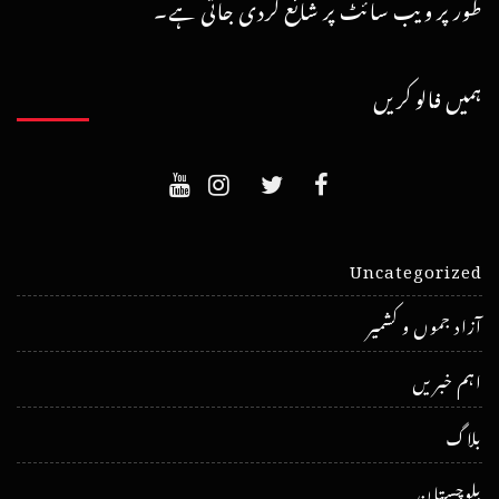
طور پر ویب سائٹ پر شائع کردی جاتی ہے۔
ہمیں فالو کریں
Uncategorized
آزاد جموں و کشمیر
اہم خبریں
بلاگ
بلوچستان