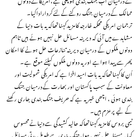
ممالک کےدرمیان جنگ روکنےکےلئےکرداراداکیا۔
ترجمان امریکی محکمہ خارجہ کامزیدکہناتھاکہ یہ بات دنیا کے
مشاہدےمیں آئی کہ دیرینہ مسائل حل نہیں ہوئے ہیں تاہم
دونوں ملکوں کے درمیان دیرینہ تنازعات حل ہونے کا امکان
پھر سے پیدا ہواہے اوریہ دونوں ملکوں کیلئے موقع ہے۔
اُن کاکہناتھاکہ یہ بات امید افزا ہے کہ امریکی شمولیت اور
معاونت کے سبب پاکستان اور بھارت کےدرمیان جنگ
بندی ہوئی ، اچھی خبر یہ ہے کہ حریف جنگ بندی جاری رکھنے
کے لیے پرعزم ہیں۔
ٹیمی بروس کامزیدکہناتھاکہ حالیہ کشیدگی سےدنیانےمحسوس
کیایہ مسئلہ حل نہیں ہوا،جنگ بندی سےطویل مدتی مسائل