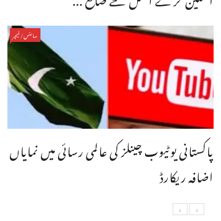
سائنس/فیچر
پاکستانی یوٹیوب چینلز کی عالمی رسائی میں نمایاں
اضافہ ریکارڈ