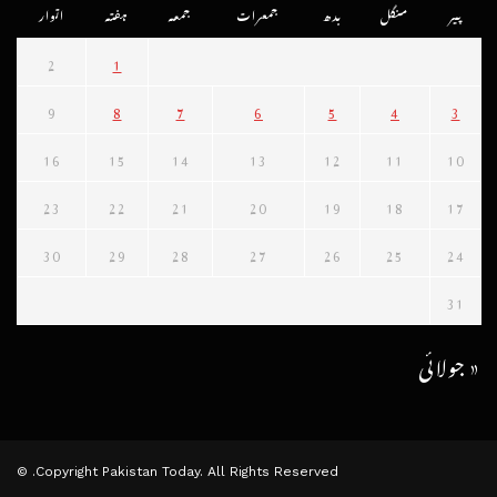
پیر
منگل
بدھ
جمعرات
جمعہ
ہفتہ
اتوار
2
1
9
8
7
6
5
4
3
16
15
14
13
12
11
10
23
22
21
20
19
18
17
30
29
28
27
26
25
24
31
« جولائی
Copyright Pakistan Today. All Rights Reserved. ©