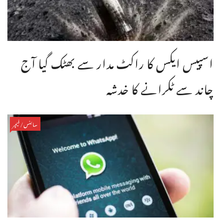
اسپیس ایکس کا راکٹ مدار سے بھٹک گیا آج
چاند سے ٹکرانے کا خدشہ
سائنس/فیچر