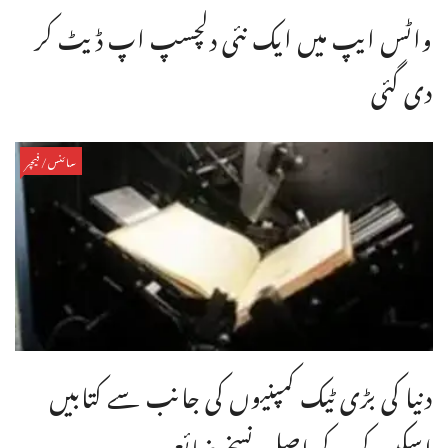
واٹس ایپ میں ایک نئی دلچسپ اپ ڈیٹ کر
دی گئی
سائنس/فیچر
دنیا کی بڑی ٹیک کمپنیوں کی جانب سے کتابیں
اسکین کر کے اصل نسخے ضائع ...