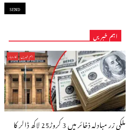
اہم خبریں
اہم خبریں
کاروبار
ملکی زر مبادلہ ذخائر میں 3 کروڑ25 لاکھ ڈالر کا