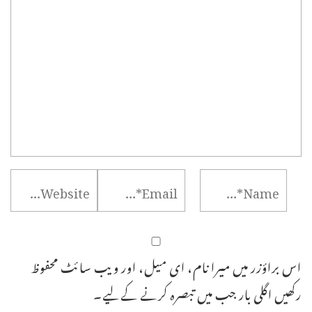
اس براؤزر میں میرا نام، ای میل، اور ویب سائٹ محفوظ
رکھیں اگلی بار جب میں تبصرہ کرنے کےلیے۔