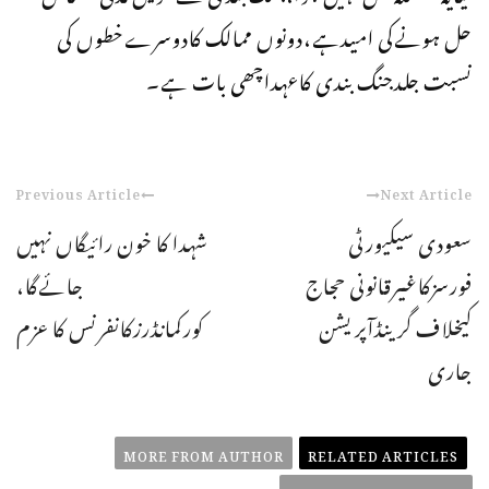
حل ہونےکی امیدہے،دونوں ممالک کادوسرےخطوں کی
نسبت جلدجنگ بندی کاعہداچھی بات ہے۔
Previous Article
Next Article
سعودی سیکیورٹی
شہدا کا خون رائیگاں نہیں
فورسزکاغیرقانونی حجاج
جائےگا،
کیخلاف گرینڈآپریشن
کورکمانڈرزکانفرنس کا عزم
جاری
MORE FROM AUTHOR
RELATED ARTICLES