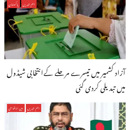
اہم خبریں
پاکستان
آزاد کشمیر میں تیسرے مرحلے کےانتخابی شیڈول
میں تبدیلی کردی گئی
اہم خبریں
بین الاقوامی