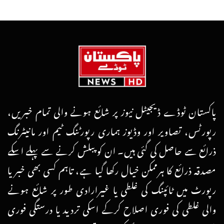
پاکستان ٹوڈے ڈیجیٹل نیوز پر شائع ہونے والی تمام خبریں،
رپورٹس، تصاویر اور وڈیوز ہماری رپورٹنگ ٹیم اور مانیٹرنگ
ذرائع سے حاصل کی گئی ہیں۔ ان کو پبلش کرنے سے پہلے اسکے
مصدقہ ذرائع کا ہرممکن خیال رکھا گیا ہے، تاہم کسی بھی خبر یا
رپورٹ میں ٹائپنگ کی غلطی یا غیرارادی طور پر شائع ہونے
والی غلطی کی فوری اصلاح کرکے اسکی تردید یا درستگی فوری