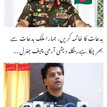
بدعات کا خاتمہ کریں، ہمارا ملک بدعات سے
بھر چکا ہے،بنگله دیشی آرمی چیف جنرل ...
اہم خبریں
پاکستان