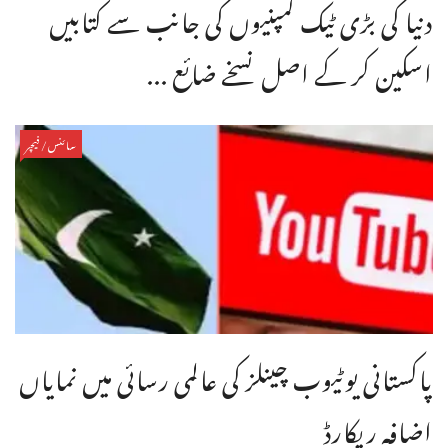
دنیا کی بڑی ٹیک کمپنیوں کی جانب سے کتابیں
اسکین کر کے اصل نسخے ضائع ...
سائنس/فیچر
پاکستانی یوٹیوب چینلز کی عالمی رسائی میں نمایاں
اضافہ ریکارڈ