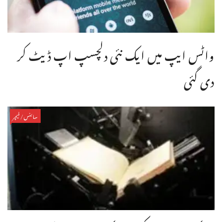
واٹس ایپ میں ایک نئی دلچسپ اپ ڈیٹ کر
دی گئی
سائنس/فیچر