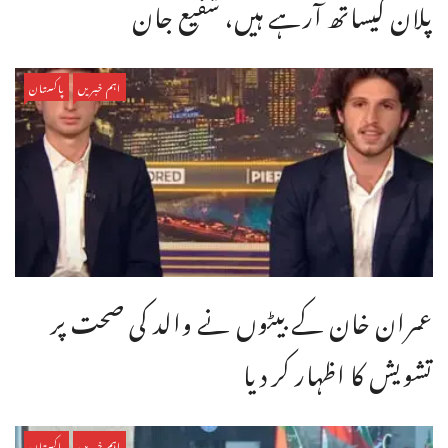
پلان کیساتھ آرہے ہیں، شفیع جان
اہم خبریں
پاکستان
عمران خان کے بیٹوں نے والد کی صحت پر
تشویش کا اظہار کر دیا
اہم خبریں
پاکستان