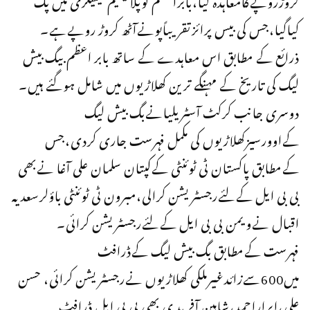
کیاگیا،جس کی بیس پرائزتقریباًپونےآٹھ کروڑ روپےہے۔
ذرائع کے مطابق اس معاہدے کے ساتھ بابر اعظم بیگ بیش
لیگ کی تاریخ کے مہنگے ترین کھلاڑیوں میں شامل ہوگئے ہیں۔
دوسری جانب کرکٹ آسٹریلیانےبگ بیش لیگ
کےاوورسیزکھلاڑیوں کی مکمل فہرست جاری کردی،جس
کےمطابق پاکستان ٹی ٹوئنٹی کےکپتان سلمان علی آغا نےبھی
بی بی ایل کےلئےرجسٹریشن کرالی،مبرون ٹی ٹوئنٹی باؤلرسعدیہ
اقبال نےویمن بی بی ایل کےلئےرجسٹریشن کرائی۔
فہرست کےمطابق بگ بیش لیگ کےڈرافٹ
میں600سےزائدغیرملکی کھلاڑیوں نےرجسٹریشن کرائی، حسن
علی،ابراراحمد،شاہین آفرید ی بھی بی بی ایل ڈرافٹ