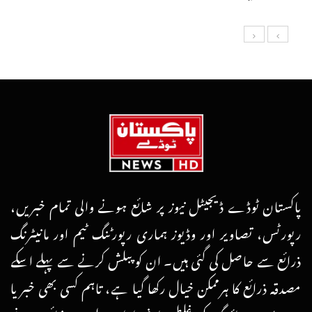
پاکستان ٹوڈے ڈیجیٹل نیوز پر شائع ہونے والی تمام خبریں،
رپورٹس، تصاویر اور وڈیوز ہماری رپورٹنگ ٹیم اور مانیٹرنگ
ذرائع سے حاصل کی گئی ہیں۔ ان کو پبلش کرنے سے پہلے اسکے
مصدقہ ذرائع کا ہرممکن خیال رکھا گیا ہے، تاہم کسی بھی خبر یا