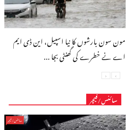
مون سون بارشوں کا نیا اسپیل، این ڈی ایم
اے نے خطرے کی گھنٹی بجا ...
سائنس/فیچر
سائنس/فیچر