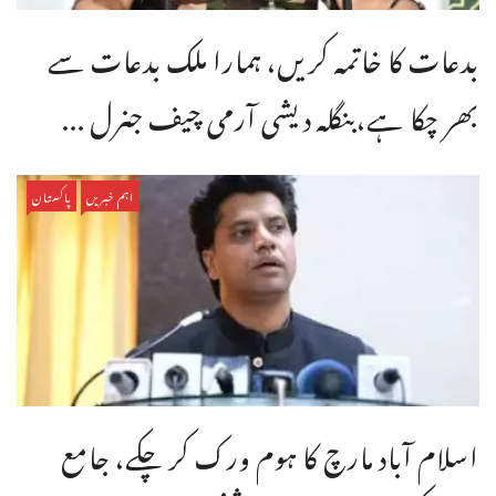
بدعات کا خاتمہ کریں، ہمارا ملک بدعات سے
بھر چکا ہے،بنگله دیشی آرمی چیف جنرل ...
اہم خبریں
پاکستان
اسلام آباد مارچ کا ہوم ورک کر چکے، جامع