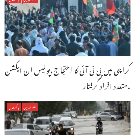
کراچی میں پی ٹی آئی کا احتجاج،پولیس ان ایکشن
،متعدد افراد گرفتار
اہم خبریں
پاکستان