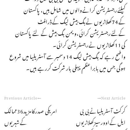
کیلئےرجسٹریشن کرانےوالوں میں شامل ہیں، پاکستان
کے74کھلاڑیوں نےبگ بیش لیگ کےڈرافٹ
کےلئےرجسٹریشن کرائی،ویمن بگ بیش کے لئے پاکستان
کی11کھلاڑیوں نےرجسٹریشن کرائی۔
واضح رہے کہ بگ بیش لیگ 14 دسمبر سے آسٹریلیا میں شروع
ہوگی جس میں بابراعظم پہلی بار شرکت کررہے ہیں۔
Previous Article
Next Article
کرکٹ آسٹریلیانےبی بی
امریکی صدرکامزید36ممالک
ایل کےاوورسیزکھلاڑیوں
کےشہریوں