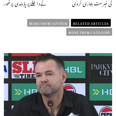
کی فہرست جاری کردی
کےداخلےپرپابندی پرغور
MORE FROM AUTHOR
RELATED ARTICLES
MORE FROM CATEGORY