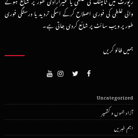
رپورٹ میں ٹائپنگ کی غلطی یا غیرارادی طور پر شائع ہونے
والی غلطی کی فوری اصلاح کرکے اسکی تردید یا درستگی فوری
طور پر ویب سائٹ پر شائع کردی جاتی ہے۔
ہمیں فالو کریں
Uncategorized
آزاد جموں و کشمیر
اہم خبریں