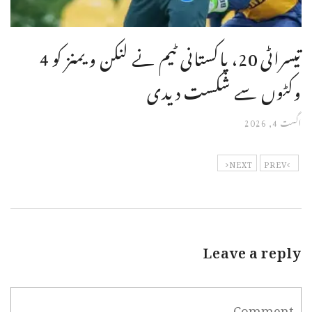
تیسراٹی 20، پاکستانی ٹیم نے لنکن ویمنز کو 4
وکٹوں سے شکست دیدی
اگست 4, 2026
NEXT
PREV
Leave a reply