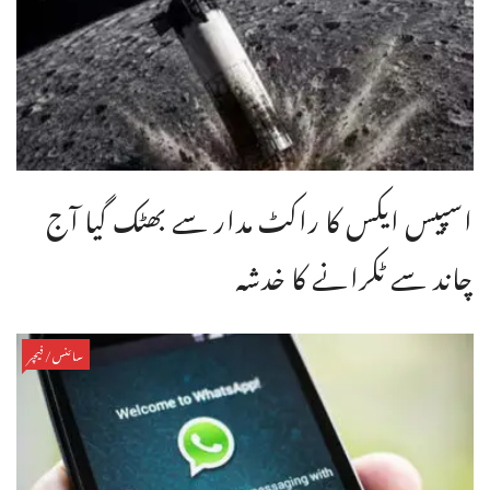
اسپیس ایکس کا راکٹ مدار سے بھٹک گیا آج
چاند سے ٹکرانے کا خدشہ
سائنس/فیچر