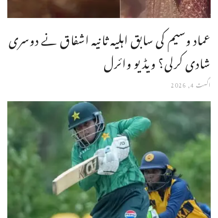
عماد وسیم کی سابق اہلیہ ثانیہ اشفاق نے دوسری
شادی کرلی؟ ویڈیو وائرل
اگست 4, 2026