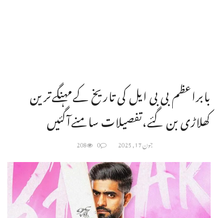
بابراعظم بی بی ایل کی تاریخ کےمہنگےترین
کھلاڑی بن گئے،تفصیلات سامنےآگئیں
جون 17, 2025
0
208