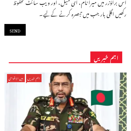
اس براؤزر میں میرا نام، ای میل، اور ویب سائٹ محفوظ
رکھیں اگلی بار جب میں تبصرہ کرنے کےلیے۔
اہم خبریں
اہم خبریں
بین الاقوامی