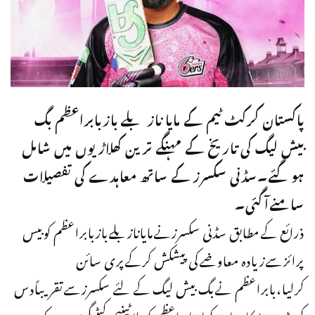
پاکستان کرکٹ ٹیم کے مایا ناز بلے بازبابراعظم بگ
بیش لیگ کی تاریخ کے مہنگے ترین کھلاڑیوں میں شامل
ہوگئے۔سڈنی سکسرز کے ساتھ معاہدے کی تفصیلات
سامنےآگئی۔
ذرائع کےمطابق سڈنی سکسرزنےمایانازبلےبازبابراعظم کوبیس
پرائزسےزیادہ معاوضےکی پیشکش کرکےپری سائن
کرلیا،بابراعظم نےبگ بیش لیگ کے لئے سکسرزسےتقریباًدس
کروڑروپےکامعاہدہ کیا،بابراعظم کوپلاٹینیم کیٹیگری میں پک