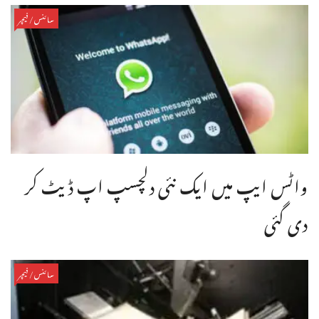
سائنس/فیچر
واٹس ایپ میں ایک نئی دلچسپ اپ ڈیٹ کر
دی گئی
سائنس/فیچر