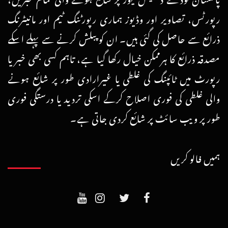
رپورٹس، تصاویر اور وڈیوز ہماری رپورٹنگ ٹیم اور مانیٹرنگ
ذرائع سے حاصل کی گئی ہیں۔ ان کو پبلش کرنے سے پہلے اسکے
مصدقہ ذرائع کا ہرممکن خیال رکھا گیا ہے، تاہم کسی بھی خبر یا
رپورٹ میں ٹائپنگ کی غلطی یا غیرارادی طور پر شائع ہونے
والی غلطی کی فوری اصلاح کرکے اسکی تردید یا درستگی فوری
طور پر ویب سائٹ پر شائع کردی جاتی ہے۔
ہمیں فالو کریں