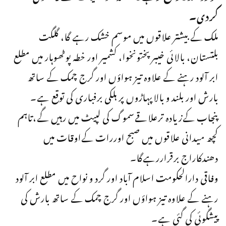
کردی۔
ملک کے بیشتر علاقوں میں موسم خشک رہے گا، گلگت
بلتستان، بالائی خیبرپختونخوا، کشمیر اور خطہ پوٹھوہار میں مطلع
ابر آلود رہنے کے علاوہ تیز ہواؤں اور گرج چمک کے ساتھ
بارش اور بلند و بالاپہاڑوں پر ہلکی برفباری کی توقع ہے۔
پنجاب کےزیادہ ترعلاقےسموگ کی لپیٹ میں رہیں گے،تاہم
کچھ میدانی علاقوں میں صبح اوررات کےاوقات میں
دھندکاراج برقراررہےگا۔
وفاقی دارالحکومت اسلام آباد اور گرد و نواح میں مطلع ابر آلود
رہنے کے علاوہ تیز ہواؤں اور گرج چمک کے ساتھ بارش کی
پیشگوئی کی گئی ہے۔