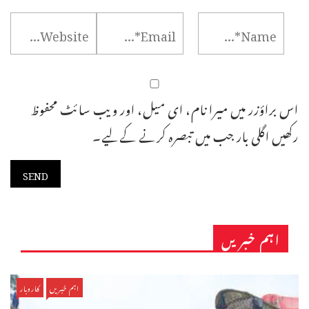
اس براؤزر میں میرا نام، ای میل، اور ویب سائٹ محفوظ
رکھیں اگلی بار جب میں تبصرہ کرنے کےلیے۔
اہم خبریں
اہم خبریں
کاروبار