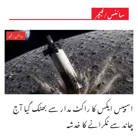
سائنس/فیچر
سائنس/فیچر
اسپیس ایکس کا راکٹ مدار سے بھٹک گیا آج
چاند سے ٹکرانے کا خدشہ