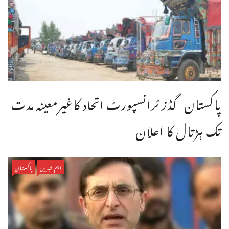
پاکستان گڈز ٹرانسپورٹ اتحاد کاغیرمعینہ مدت
تک ہڑتال کا اعلان
اہم خبریں
پاکستان