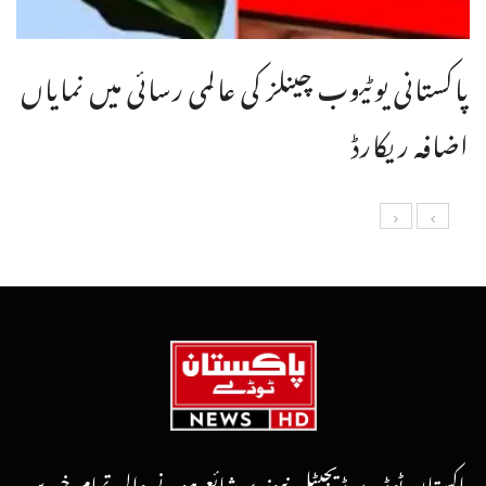
پاکستانی یوٹیوب چینلز کی عالمی رسائی میں نمایاں
اضافہ ریکارڈ
پاکستان ٹوڈے ڈیجیٹل نیوز پر شائع ہونے والی تمام خبریں،