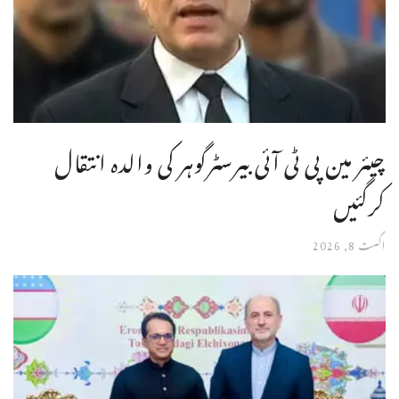
چیئر مین پی ٹی آئی بیرسٹرگوہر کی والدہ انتقال
کرگئیں
اگست 8, 2026