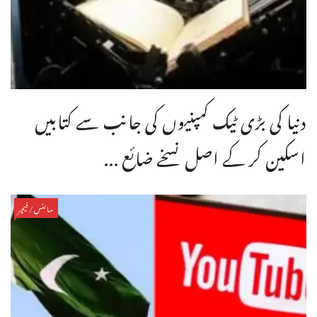
دنیا کی بڑی ٹیک کمپنیوں کی جانب سے کتابیں
اسکین کر کے اصل نسخے ضائع ...
سائنس/فیچر