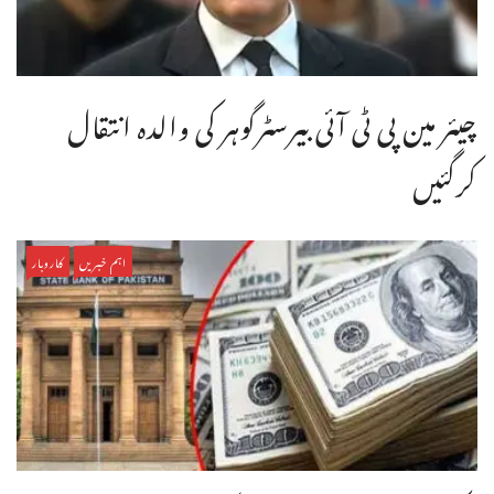
چیئر مین پی ٹی آئی بیرسٹرگوہر کی والدہ انتقال
کرگئیں
اہم خبریں
کاروبار