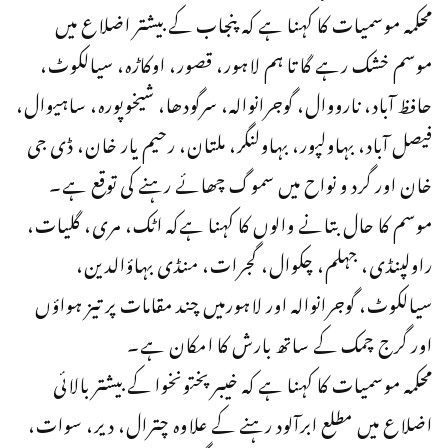
محکمہ موسمیات کا کہنا ہے کہ پنجاب کے بیشتر اضلاع میں
موسم خشک رہے گا تا ہم لاہور، قصور، اوکاڑہ، سیالکوٹ،
حافظ آباد، نارووال، گوجرانوالہ، سرگودھا، شیخوپورہ، ساہیوال،
فیصل آباد، بہاولپور، بہاولنگر، ملتان، رحیم یار خان، ڈی جی
خان اور گرد و نواح میں سموگ چھائے رہنے کی توقع ہے۔
موسم کا حال بتانے والوں کا کہنا ہےکہ اٹک، مری، گلیات،
راولپنڈی، جہلم، چکوال، گجرات، منڈی بہاؤالدین،
سیالکوٹ، گوجرانوالہ اور لاہورمیں چند مقامات پر تیز ہواؤں
اور گرج چمک کے ساتھ بارش کا امکان ہے۔
محکمہ موسمیات کا کہنا ہے کہ خیبرپختونخوا کے بیشتر بالائی
اضلاع میں مطلع ابرآلود رہنے کے علاوہ چترال، دیر، سوات،