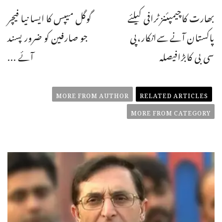
بھارت کاچیمپئنزٹرافی کیلئے
گوگل میپس کا ایسا نیا فیچر
پاکستان آنےسےانکار،پی
جو صارفین کو ضرور پسند
سی بی کابڑافیصلہ
آئے ...
MORE FROM AUTHOR
RELATED ARTICLES
MORE FROM CATEGORY