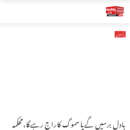
پاکستان
بادل برسیں گےیاسموگ کاراج رہےگا،محکمہ