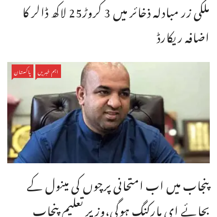
ملکی زر مبادلہ ذخائر میں 3 کروڑ25 لاکھ ڈالر کا
اضافہ ریکارڈ
اہم خبریں
پاکستان
پنجاب میں اب امتحانی پرچوں کی مینول کے
بجائے ای مارکنگ ہوگی،وزیر تعلیم پنجاب