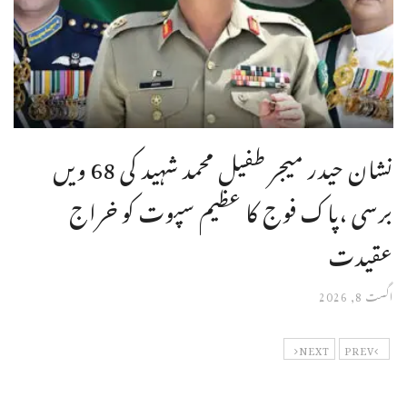
نشان حیدر میجر طفیل محمد شہید کی 68 ویں
برسی ،پاک فوج کا عظیم سپوت کو خراج
عقیدت
اگست 8, 2026
NEXT
PREV