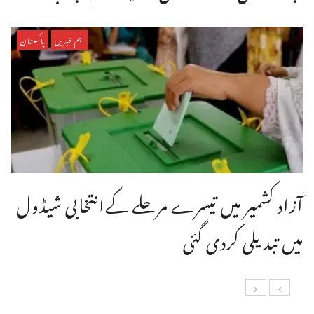
اہم خبریں
پاکستان
آزاد کشمیر میں تیسرے مرحلے کےانتخابی شیڈول
میں تبدیلی کردی گئی