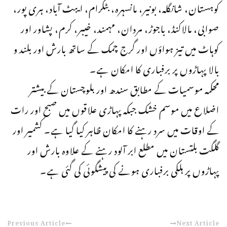
کوہستان، شانگلہ، بونیر، مانسہرہ، بٹگرام، ایبٹ آباد، ہری پور،
صوابی، مالاکنڈ، باجوڑ، مردان، مہمند، خیبر، کرم، پشاور اور
کوہاٹ میں تیز ہواؤں اور گرج چمک کے ساتھ بارش اور بلند و
بالا پہاڑوں پر برفباری کا امکان ہے۔
محکمہ موسمیات کے مطابق سندھ اور بلوچستان کے بیشتر
اضلاع میں موسم خشک جبکہ پہاڑی علاقوں میں صبح اور رات
کے اوقات میں سرد رہنے کا امکان ظاہر کیا گیا ہے۔ کشمیر اور
گلگت بلتستان میں مطلع ابر آلود رہنے کے علاوہ بارش اور
پہاڑوں پر ہلکی برفباری ہونے کی پیشگوئی کی گئی ہے۔
Previous Article
Next Article