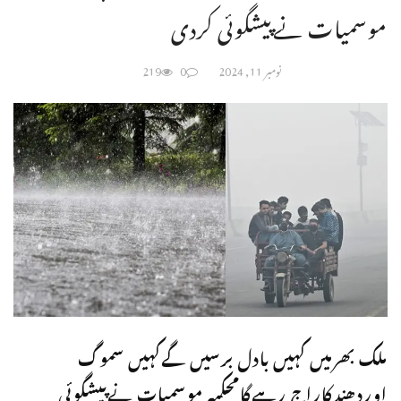
موسمیات نےپیشگوئی کردی
نومبر 11, 2024
0
219
ملک بھرمیں کہیں بادل برسیں گےکہیں سموگ
اوردھندکاراج رہےگامحکمہ موسمیات نےپیشگوئی