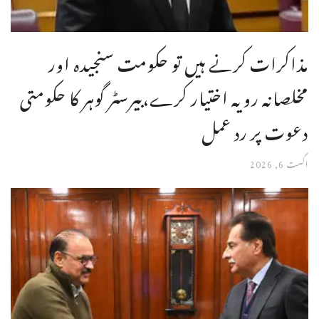
مذاکرات کرنے ہیں تو حکومت سنجیدہ اور
مخلصانہ رویہ اختیار کرے،بیرسٹر گوہر کا حکومتی
دعوت پر رد عمل
اگست 6, 2026