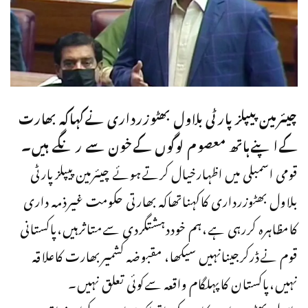
چیئرمین پیپلزپارٹی بلاول بھٹوزرداری نےکہاکہ بھارت
کےاپنےہاتھ معصوم لوگوں کےخون سے رنگے ہیں۔
قومی اسمبلی میں اظہارخیال کرتےہوئے چیئرمین پیپلزپارٹی
بلاول بھٹوزرداری کاکہناتھاکہ بھارتی حکومت غیرذمہ داری
کامظاہرہ کررہی ہے،ہم خوددہشتگردی سےمتاثرہیں،پاکستانی
قوم نےڈرکرجینانہیں سیکھا، مقبوضہ کشمیربھارت کاعلاقہ
نہیں،پاکستان کاپہلگام واقعہ سےکوئی تعلق نہیں۔