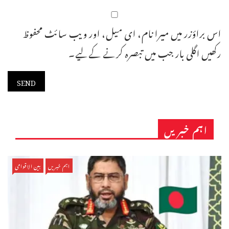
اس براؤزر میں میرا نام، ای میل، اور ویب سائٹ محفوظ
رکھیں اگلی بار جب میں تبصرہ کرنے کےلیے۔
اہم خبریں
اہم خبریں
بین الاقوامی