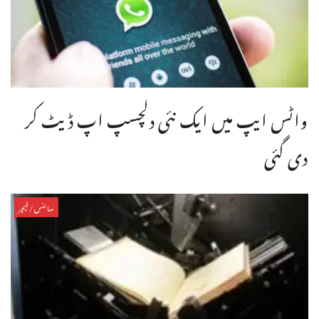
واٹس ایپ میں ایک نئی دلچسپ اپ ڈیٹ کر
دی گئی
سائنس/فیچر