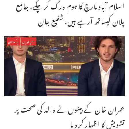
اسلام آباد مارچ کا ہوم ورک کر چکے، جامع
پلان کیساتھ آرہے ہیں، شفیع جان
اہم خبریں
پاکستان
عمران خان کے بیٹوں نے والد کی صحت پر
تشویش کا اظہار کر دیا