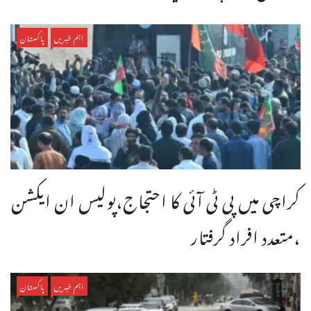
اہم خبریں
پاکستان
کراچی میں پی ٹی آئی کا احتجاج،پولیس ان ایکشن
،متعدد افراد گرفتار
اہم خبریں
پاکستان