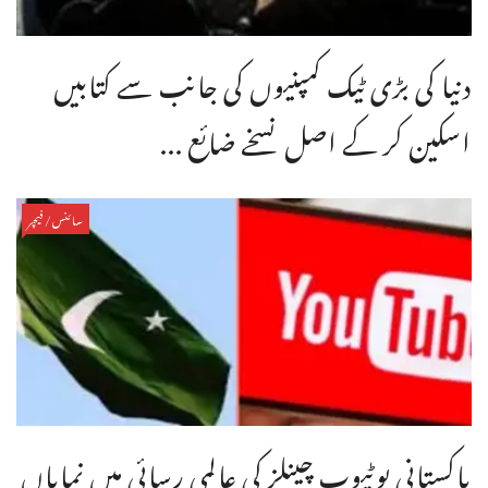
دنیا کی بڑی ٹیک کمپنیوں کی جانب سے کتابیں
اسکین کر کے اصل نسخے ضائع ...
سائنس/فیچر
پاکستانی یوٹیوب چینلز کی عالمی رسائی میں نمایاں