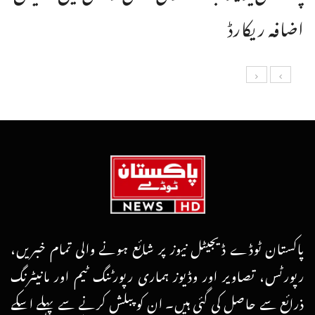
اضافہ ریکارڈ
پاکستان ٹوڈے ڈیجیٹل نیوز پر شائع ہونے والی تمام خبریں،
رپورٹس، تصاویر اور وڈیوز ہماری رپورٹنگ ٹیم اور مانیٹرنگ
ذرائع سے حاصل کی گئی ہیں۔ ان کو پبلش کرنے سے پہلے اسکے