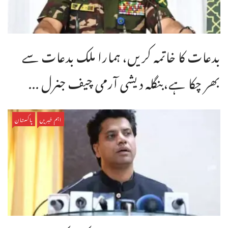
بدعات کا خاتمہ کریں، ہمارا ملک بدعات سے
بھر چکا ہے،بنگله دیشی آرمی چیف جنرل ...
اہم خبریں
پاکستان