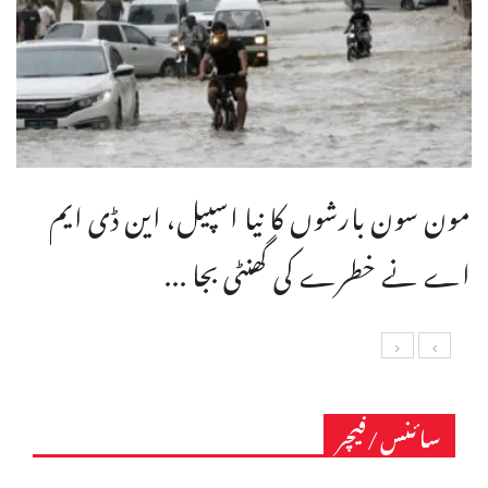
مون سون بارشوں کا نیا اسپیل، این ڈی ایم
اے نے خطرے کی گھنٹی بجا ...
سائنس/فیچر