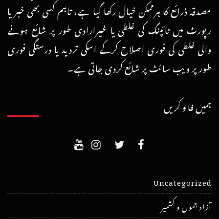
مصدقہ ذرائع کا ہرممکن خیال رکھا گیا ہے، تاہم کسی بھی خبر یا
رپورٹ میں ٹائپنگ کی غلطی یا غیرارادی طور پر شائع ہونے
والی غلطی کی فوری اصلاح کرکے اسکی تردید یا درستگی فوری
طور پر ویب سائٹ پر شائع کردی جاتی ہے۔
ہمیں فالو کریں
Uncategorized
آزاد جموں و کشمیر