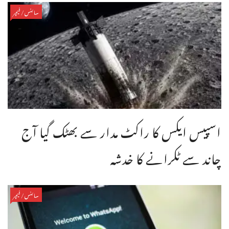
سائنس/فیچر
اسپیس ایکس کا راکٹ مدار سے بھٹک گیا آج
چاند سے ٹکرانے کا خدشہ
سائنس/فیچر