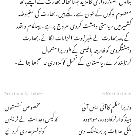
بلاول بھٹوزرداری کامزیدکہناتھاکہ بھارت کےاپنےہاتھ
معصوم لوگوں کےخون سےرنگےہیں،بھارت کی مقبوضہ
کشمیرمیں ریاستی دہشت گردی عروج پرہے، پہلگام واقعہ
کےبعدبھارت نےبغیرثبوت الزامات لگائے،بھارت
دہشتگردی کوخارجہ پالیسی کےطورپراستعمال
کرنابندکرے،پاکستان کےتحمل کوکمزوری نہ سمجھا جائے۔
Previous Article
Next Article
وزیراعظم کاآئی ایس آئی
مخصوص نشستوں
ہیڈکوارٹرکادورہ،موجودہ
کاکیس:عدالت نےفریقین
ملکی حالات پر بریفنگ دی
کونوٹسزجاری کردئیے