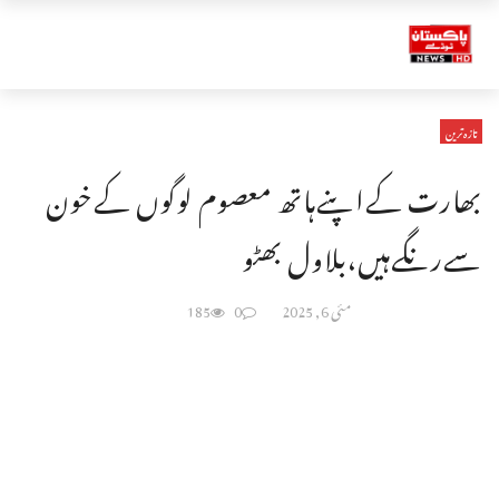
تازہ ترین
بھارت کےاپنےہاتھ معصوم لوگوں کےخون
سےرنگےہیں،بلاول بھٹو
مئی 6, 2025
0
185