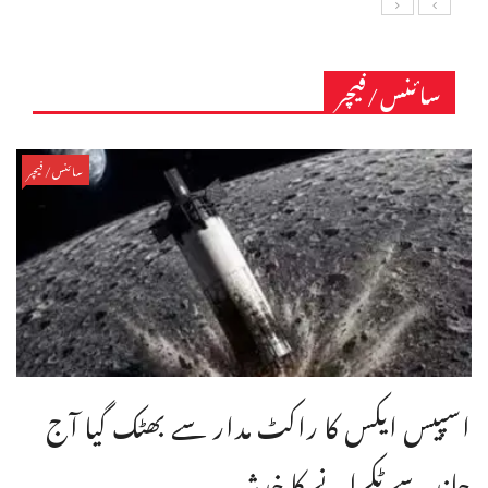
سائنس/فیچر
سائنس/فیچر
اسپیس ایکس کا راکٹ مدار سے بھٹک گیا آج
چاند سے ٹکرانے کا خدشہ