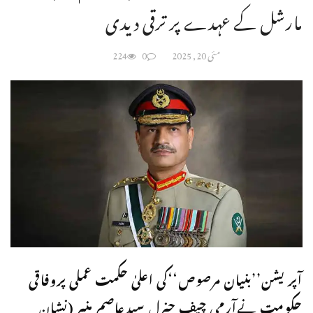
مارشل کے عہدے پر ترقی دیدی
مئی 20, 2025
0
224
آپریشن’’بنیان مرصوص‘‘کی اعلیٰ حکمت عملی پروفاقی
حکومت نےآرمی چیف جنرل سیدعاصم منیر (نشان