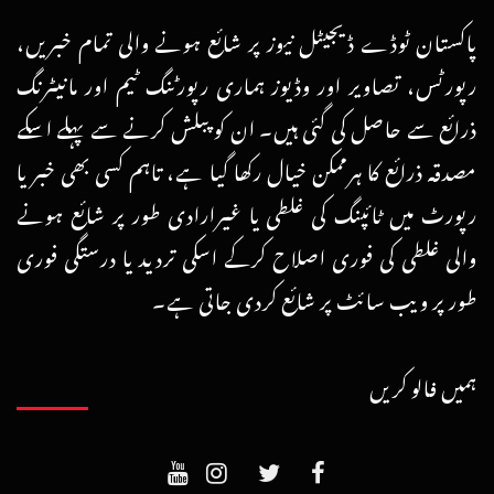
پاکستان ٹوڈے ڈیجیٹل نیوز پر شائع ہونے والی تمام خبریں،
رپورٹس، تصاویر اور وڈیوز ہماری رپورٹنگ ٹیم اور مانیٹرنگ
ذرائع سے حاصل کی گئی ہیں۔ ان کو پبلش کرنے سے پہلے اسکے
مصدقہ ذرائع کا ہرممکن خیال رکھا گیا ہے، تاہم کسی بھی خبر یا
رپورٹ میں ٹائپنگ کی غلطی یا غیرارادی طور پر شائع ہونے
والی غلطی کی فوری اصلاح کرکے اسکی تردید یا درستگی فوری
طور پر ویب سائٹ پر شائع کردی جاتی ہے۔
ہمیں فالو کریں