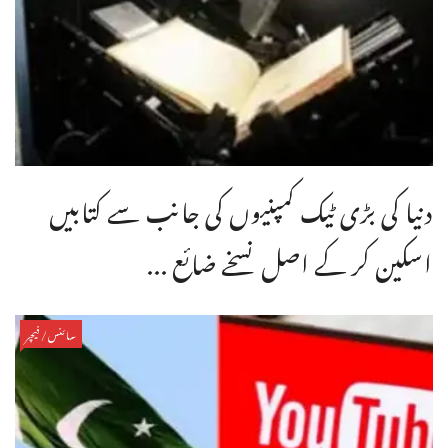
دنیا کی بڑی ٹیک کمپنیوں کی جانب سے کتابیں
اسکین کر کے اصل نسخے ضائع ...
سائنس/فیچر