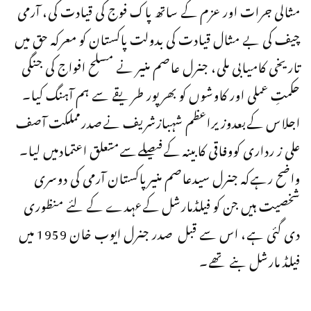
مثالی جرات اور عزم کے ساتھ پاک فوج کی قیادت کی، آرمی
چیف کی بے مثال قیادت کی بدولت پاکستان کو معرکہ حق میں
تاریخی کامیابی ملی، جنرل عاصم منیر نے مسلح افواج کی جنگی
حکمتِ عملی اور کاوشوں کو بھرپور طریقے سے ہم آہنگ کیا۔
اجلاس کےبعدوزیراعظم شہبازشریف نےصدرمملکت آصف
علی ز رداری کووفاقی کابینہ کےفیصلےسےمتعلق اعتمادمیں لیا۔
واضح رہےکہ جنرل سیدعاصم منیرپاکستان آرمی کی دوسری
شخصیت ہیں جن کو فیلڈمارشل کےعہدے کے لئے منظوری
دی گئی ہے، اس سے قبل صدر جنرل ایوب خان 1959 میں
فیلڈ مارشل بنے تھے۔