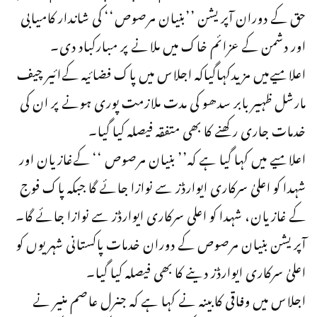
حق کے دوران آپریشن ’’بنیان مرصوص‘‘ کی شاندار کامیابی
اور دشمن کے عزائم خاک میں ملانے پر مبارکباد دی۔
اعلامیےمیں مزیدکہاگیاکہ اجلاس میں پاک فضائیہ کےائیر چیف
مارشل ظہیر بابر سدھو کی مدت ملازمت پوری ہونے پر ان کی
خدمات جاری رکھنے کا بھی متفقہ فیصلہ کیا گیا۔
اعلامیے میں کہا گیا ہے کہ’’ بنیان مرصوص ‘‘ کےغازیان اور
شہدا کو اعلیٰ سرکاری ایوارڈز سے نوازا جائے گا جبکہ پاک فوج
کے غازیان، شہدا کو اعلی سرکاری ایوارڈز سے نوازا جائے گا۔
آپریشن بنیان مرصوص کے دوران خدمات پاکستانی شہریوں کو
اعلیٰ سرکاری ایوارڈز دینے کا بھی فیصلہ کیا گیا۔
اجلاس میں وفاقی کابینہ نے کہا ہے کہ جنرل عاصم منیر نے