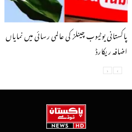
پاکستانی یوٹیوب چینلز کی عالمی رسائی میں نمایاں
اضافہ ریکارڈ