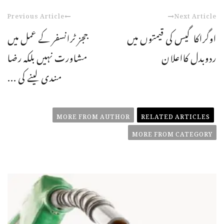
Previous Article
Next Article
اوگراکاگیس کی قیمتوں میں
ججز ٹرانسفر کے عمل میں
ردوبدل کااعلان
مشاورت نہیں بلکہ رضا
مندی لینے کی ...
MORE FROM AUTHOR
RELATED ARTICLES
MORE FROM CATEGORY