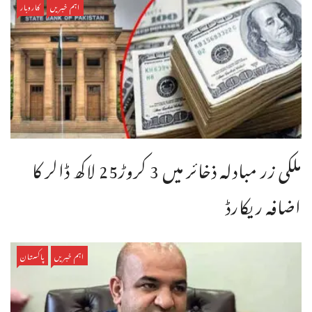
اہم خبریں
کاروبار
ملکی زر مبادلہ ذخائر میں 3 کروڑ25 لاکھ ڈالر کا
اضافہ ریکارڈ
اہم خبریں
پاکستان