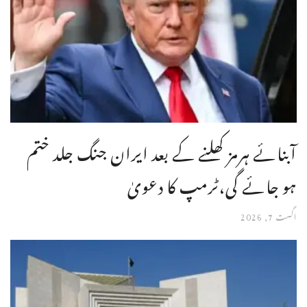
آبنائے ہرمز کھلنے کے بعد ایران جنگ جلد ختم
ہو جائے گی،ٹرمپ کا دعویٰ
اگست 7, 2026