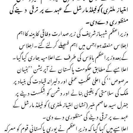
امتیاز ملٹری)کوفیلڈمارشل کے عہدے پر ترقی دینےکی
منظوری دےدی۔
وزیراعظم شہبازشریف کی زیرصدارت وفاقی کابینہ کااہم
اجلاس منعقدہواجس میں اہم فیصلے کرلئےگئے۔اجلاس
کےبعدوزیراعظم ہاؤس کی طرف سےاعلامیہ جاری کیاگیا۔
اعلامیےکےمطابق حکومت پاکستان نے آپریشن ’’بُنیان
مرصوص‘‘ کی اعلیٰ حکمتِ عملی اور دلیرانہ قیادت کی بنیاد پر
ملک کی سلامتی کو یقینی بنانے اور دشمن کو شِکست دینے پر
جنرل سید عاصم منیر (نشان امتیاز ملٹری) کو فیلڈ مارشل کے
عہدے پر ترقی دینے کی منظوری دے دی۔
اعلامیےمیں کہا گیا کہ وزیرِ اعظم نے پوری پاکستانی قوم کو معرکہ