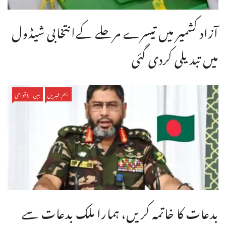
آزاد کشمیر میں تیسرے مرحلے کےانتخابی شیڈول
میں تبدیلی کردی گئی
اہم خبریں
بین الاقوامی
بدعات کا خاتمہ کریں، ہمارا ملک بدعات سے