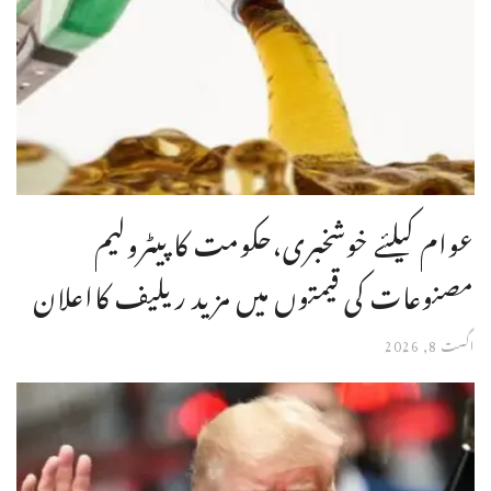
عوام کیلئے خوشخبری،حکومت کا پیٹرولیم
مصنوعات کی قیمتوں میں مزید ریلیف کااعلان
اگست 8, 2026