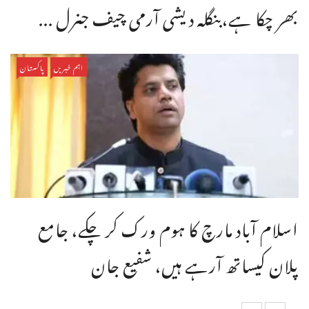
بھر چکا ہے،بنگله دیشی آرمی چیف جنرل ...
اہم خبریں
پاکستان
اسلام آباد مارچ کا ہوم ورک کر چکے، جامع
پلان کیساتھ آرہے ہیں، شفیع جان