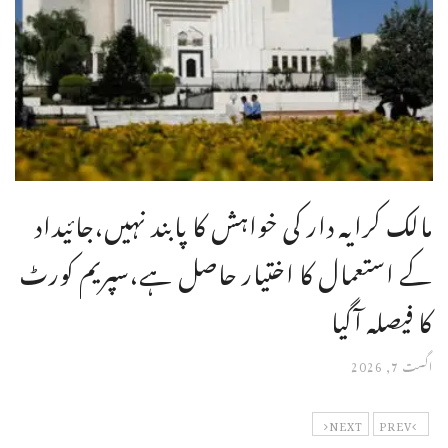
مالک کرایہ دار کی خواہش کا پابند نہیں،جائیداد
کے استعمال کا اختیار حاصل ہے،سپریم کورٹ
کا فیصلہ آگیا
اگست 7, 2026
NEXT
PREV