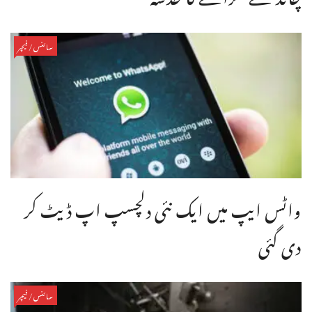
سائنس/فیچر
واٹس ایپ میں ایک نئی دلچسپ اپ ڈیٹ کر
دی گئی
سائنس/فیچر