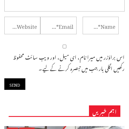
اس براؤزر میں میرا نام، ای میل، اور ویب سائٹ محفوظ
رکھیں اگلی بار جب میں تبصرہ کرنے کےلیے۔
اہم خبریں