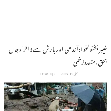
خیبرپختونخوا:آندھی اوربارش سے3افرادجاں
بحق،متعددزخمی
مئی 19, 2025
0
141