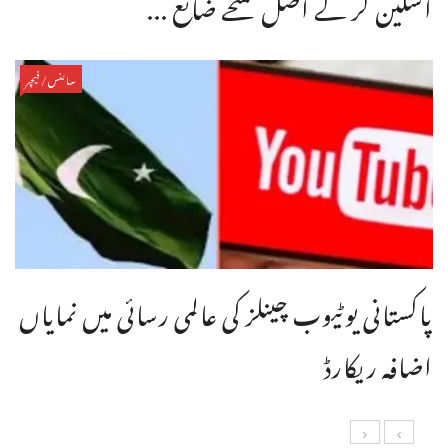
اسکین کر کے اصل نسخے ضائع ...
سائنس/فیچر
پاکستانی یوٹیوب چینلز کی عالمی رسائی میں نمایاں
اضافہ ریکارڈ