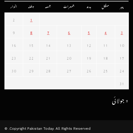
پیر
منگل
بدھ
جمعرات
جمعہ
ہفتہ
اتوار
2
1
9
8
7
6
5
4
3
16
15
14
13
12
11
10
23
22
21
20
19
18
17
30
29
28
27
26
25
24
31
« جولائی
Copyright Pakistan Today. All Rights Reserved. ©