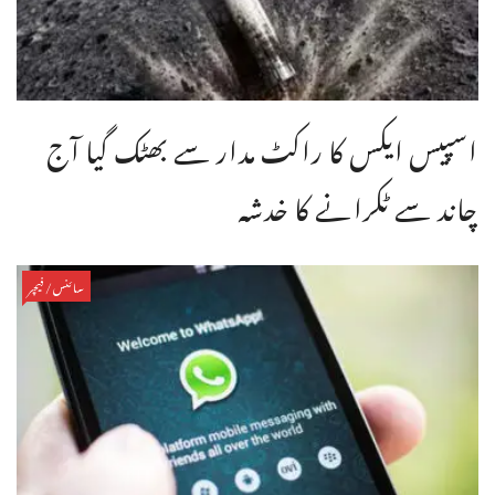
اسپیس ایکس کا راکٹ مدار سے بھٹک گیا آج
چاند سے ٹکرانے کا خدشہ
سائنس/فیچر