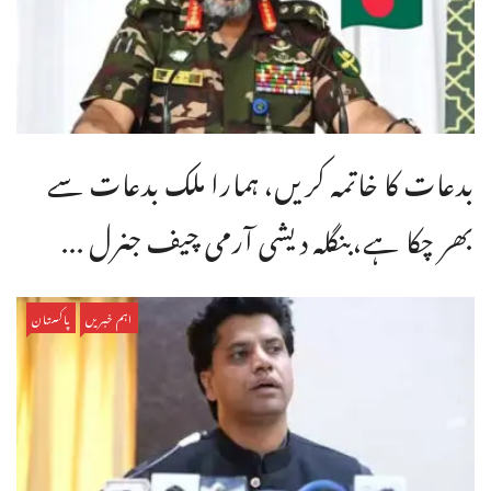
بدعات کا خاتمہ کریں، ہمارا ملک بدعات سے
بھر چکا ہے،بنگله دیشی آرمی چیف جنرل ...
اہم خبریں
پاکستان