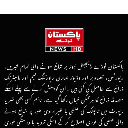
پاکستان ٹوڈے ڈیجیٹل نیوز پر شائع ہونے والی تمام خبریں،
رپورٹس، تصاویر اور وڈیوز ہماری رپورٹنگ ٹیم اور مانیٹرنگ
ذرائع سے حاصل کی گئی ہیں۔ ان کو پبلش کرنے سے پہلے اسکے
مصدقہ ذرائع کا ہرممکن خیال رکھا گیا ہے، تاہم کسی بھی خبر یا
رپورٹ میں ٹائپنگ کی غلطی یا غیرارادی طور پر شائع ہونے
والی غلطی کی فوری اصلاح کرکے اسکی تردید یا درستگی فوری