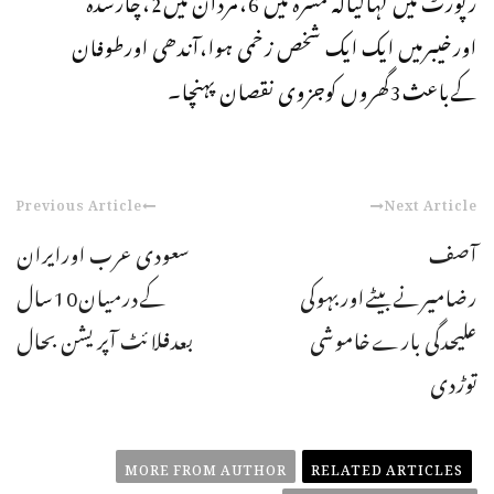
اورخیبرمیں ایک ایک شخص زخمی ہوا،آندھی اورطوفان
کےباعث3گھروں کوجزوی نقصان پہنچا۔
Previous Article
Next Article
آصف
سعودی عرب اورایران
رضامیرنےبیٹےاوربہوکی
کےدرمیان10سال
علیحدگی بارےخاموشی
بعدفلائٹ آپریشن بحال
توڑدی
MORE FROM AUTHOR
RELATED ARTICLES