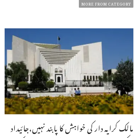
MORE FROM CATEGORY
مالک کرایہ دار کی خواہش کا پابند نہیں،جائیداد