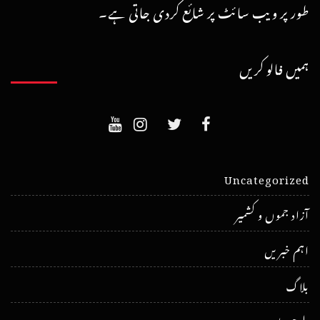
طور پر ویب سائٹ پر شائع کردی جاتی ہے۔
ہمیں فالو کریں
Uncategorized
آزاد جموں و کشمیر
اہم خبریں
بلاگ