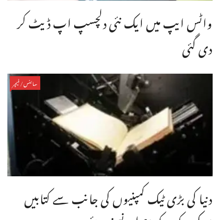
واٹس ایپ میں ایک نئی دلچسپ اپ ڈیٹ کر
دی گئی
سائنس/فیچر
دنیا کی بڑی ٹیک کمپنیوں کی جانب سے کتابیں