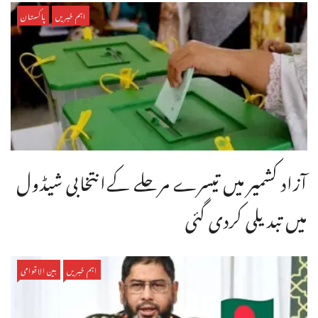
اہم خبریں
پاکستان
آزاد کشمیر میں تیسرے مرحلے کےانتخابی شیڈول
میں تبدیلی کردی گئی
اہم خبریں
بین الاقوامی