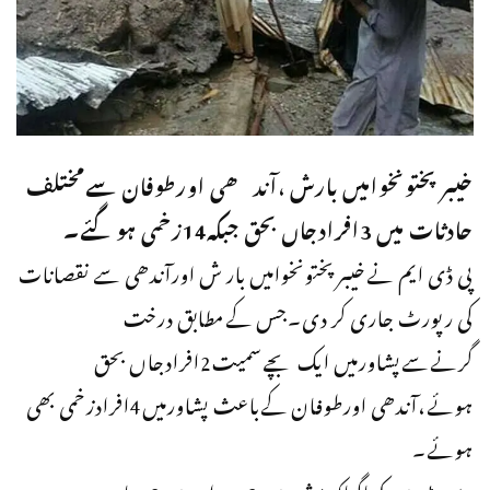
خیبرپختونخوامیں بارش ،آندھی اورطوفان سےمختلف
حادثات میں 3افرادجاں بحق جبکہ14زخمی ہوگئے۔
پی ڈی ایم نےخیبرپختونخوامیں بار ش اورآندھی سے نقصانات
کی رپورٹ جاری کر دی۔جس کےمطابق درخت
گرنےسےپشاورمیں ایک بچےسمیت2افرادجاں بحق
ہوئے،آندھی اورطوفان کےباعث پشاورمیں4افرادزخمی بھی
ہوئے۔
رپورٹ میں کہاگیاکہ مشرہ میں 6،مردان میں2،چارسدہ