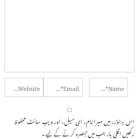
اس براؤزر میں میرا نام، ای میل، اور ویب سائٹ محفوظ
رکھیں اگلی بار جب میں تبصرہ کرنے کےلیے۔