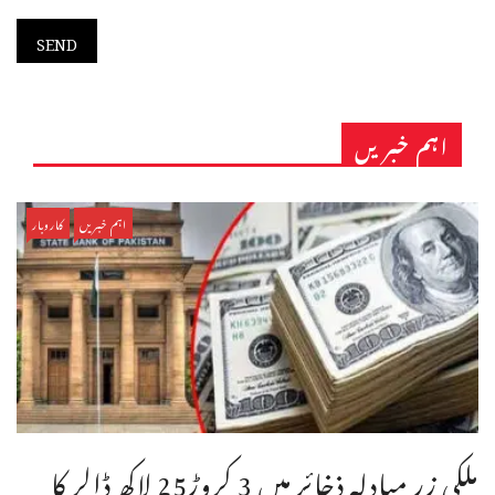
اہم خبریں
اہم خبریں
کاروبار
ملکی زر مبادلہ ذخائر میں 3 کروڑ25 لاکھ ڈالر کا