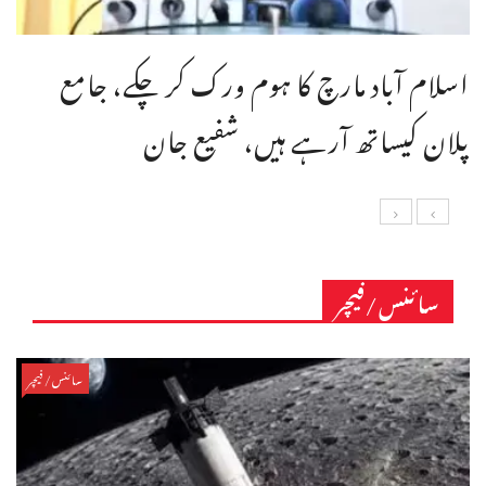
اسلام آباد مارچ کا ہوم ورک کر چکے، جامع
پلان کیساتھ آرہے ہیں، شفیع جان
سائنس/فیچر
سائنس/فیچر