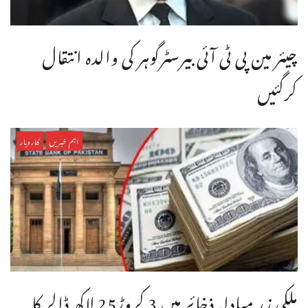
چیئر مین پی ٹی آئی بیرسٹرگوہر کی والدہ انتقال
کرگئیں
اہم خبریں
کاروبار
ملکی زر مبادلہ ذخائر میں 3 کروڑ25 لاکھ ڈالر کا