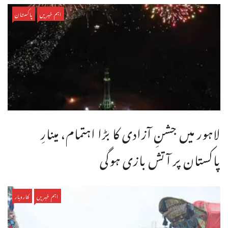
اہم خبریں
پاکستان
لاہور میں جشنِ آزادی کا بڑا اہتمام، مینارِ
پاکستان پر آتش بازی ہوگی
اہم خبریں
کاروبار