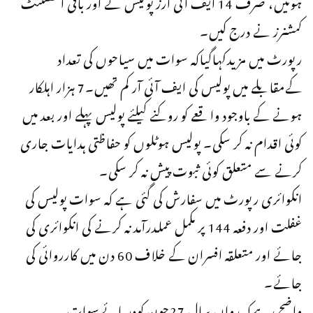
ہوئیں، صرف 14 ایف آئی آرز پولیس نے اور باقی اسسٹنٹ
کمشنرز نے درج کیں۔
رپورٹ میں مزیدکہاگیاکہ سوات میں سیاحوں کی تعداد
کےمقابلے میں پولیس کی ایف آئی آر کم تھیں۔7 ہزار اہلکار
ہونے کے باوجود واقعے کو روکنے کیلئے پولیس پہلے اور بعد میں
کوئی اقدام نہ کر سکی۔ پولیس ہوٹلوں کو حفاظتی ہدایات جاری
کرنے سے متعلق کوئی ثبوت پیش نہ کر سکی۔
انکوائری رپورٹ میں سفارش کی گئی ہے کہ سوات پولیس کی
غفلت اور دفعہ 144 پر مکمل عملدرآمد نہ کرنے کی انکوائری کی
جائے اور متعلقہ افسران کے خلاف 60 دن میں کارروائی کی
جائے۔
واضح رہےکہ رواں سال 27جون کودریائےسوات