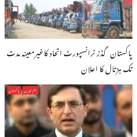
پاکستان گڈز ٹرانسپورٹ اتحاد کاغیرمعینہ مدت
تک ہڑتال کا اعلان
اہم خبریں
پاکستان