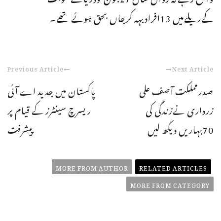
کےریلےمیں 13افرادبہہ کرجاں بحق ہوئے تھے۔
Previous Article
Next Article
صدرمملکت آصف علی
پاکستان میں جدید اے آئی
زرداری نےزندگی کی
ریسرچ سینٹرز کے قیام پر
70بہاریں دیکھ لیں
پیشرفت
MORE FROM AUTHOR
RELATED ARTICLES
MORE FROM CATEGORY