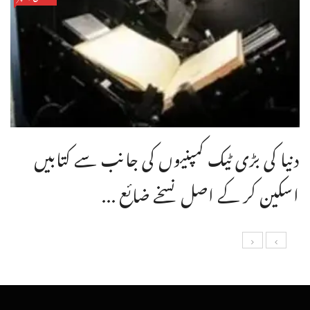
دنیا کی بڑی ٹیک کمپنیوں کی جانب سے کتابیں
اسکین کر کے اصل نسخے ضائع ...