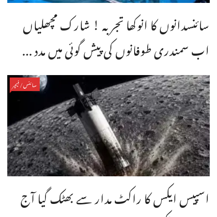
سائنسدانوں کا انوکھا تجربہ ! شارک مچھلیاں
اب سمندری طوفانوں کی پیش گوئی میں مدد ...
سائنس/فیچر
اسپیس ایکس کا راکٹ مدار سے بھٹک گیا آج