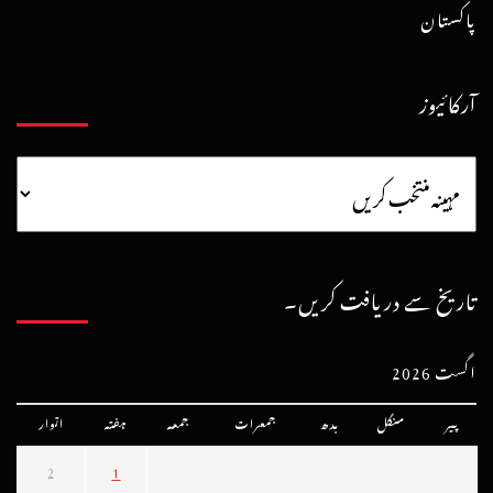
پاکستان
آرکائیوز
تاریخ سے دریافت کریں۔
اگست 2026
پیر
منگل
بدھ
جمعرات
جمعہ
ہفتہ
اتوار
2
1