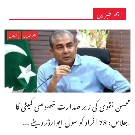
اہم خبریں
اہم خبریں
پاکستان
محسن نقوی کی زیر صدارت خصوصی کمیٹی کا
اجلاس: 78 افراد کو سول ایوارڈز دینے ...