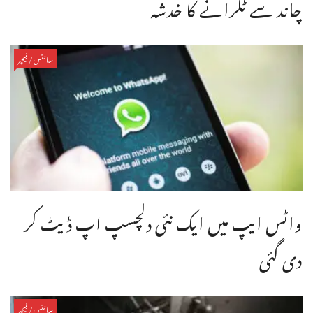
چاند سے ٹکرانے کا خدشہ
سائنس/فیچر
واٹس ایپ میں ایک نئی دلچسپ اپ ڈیٹ کر
دی گئی
سائنس/فیچر