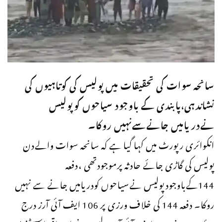
سانحہ سوات کی تحقیقات میں پولیس کی کوتاہیوں کی
نشاندہی،پابندی کے باوجود سیاحوں کوپولیس
نےدریامیں جانےسےنہیں روکا۔
انکوائری رپورٹ میں کہا گیا ہے کہ سانحہ سوات والےدن
پولیس کی گاڑی جائے حادثہ پرموجودتھی ،دفعہ
144کےباوجودپولیس نےسیاحوں کودریامیں جانے سے نہیں
روکا۔ دفعہ 144 کی خلاف ورزی پر 106 ایف آئی آرز درج