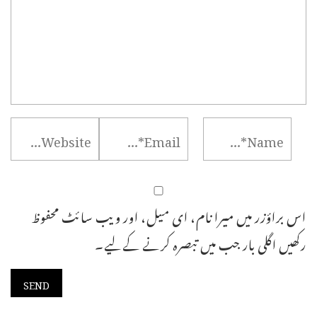
اس براؤزر میں میرا نام، ای میل، اور ویب سائٹ محفوظ
رکھیں اگلی بار جب میں تبصرہ کرنے کےلیے۔