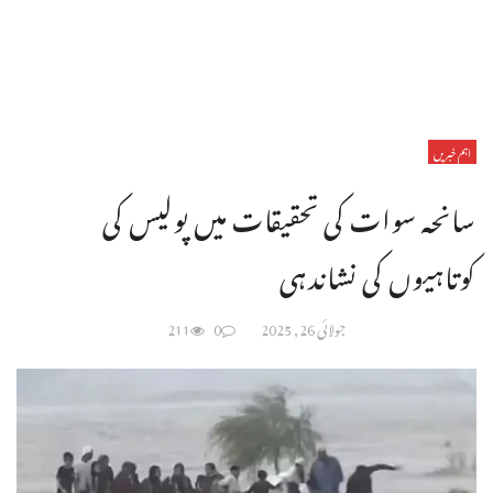
اہم خبریں
سانحہ سوات کی تحقیقات میں پولیس کی
کوتاہیوں کی نشاندہی
جولائی 26, 2025
0
211