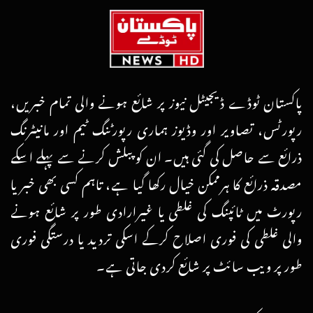
پاکستان ٹوڈے ڈیجیٹل نیوز پر شائع ہونے والی تمام خبریں،
رپورٹس، تصاویر اور وڈیوز ہماری رپورٹنگ ٹیم اور مانیٹرنگ
ذرائع سے حاصل کی گئی ہیں۔ ان کو پبلش کرنے سے پہلے اسکے
مصدقہ ذرائع کا ہرممکن خیال رکھا گیا ہے، تاہم کسی بھی خبر یا
رپورٹ میں ٹائپنگ کی غلطی یا غیرارادی طور پر شائع ہونے
والی غلطی کی فوری اصلاح کرکے اسکی تردید یا درستگی فوری
طور پر ویب سائٹ پر شائع کردی جاتی ہے۔