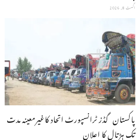
اگست 8, 2026
پاکستان گڈز ٹرانسپورٹ اتحاد کاغیرمعینہ مدت
تک ہڑتال کا اعلان