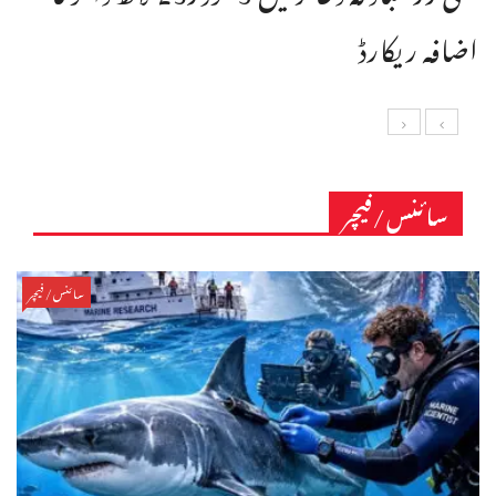
اضافہ ریکارڈ
سائنس/فیچر
سائنس/فیچر