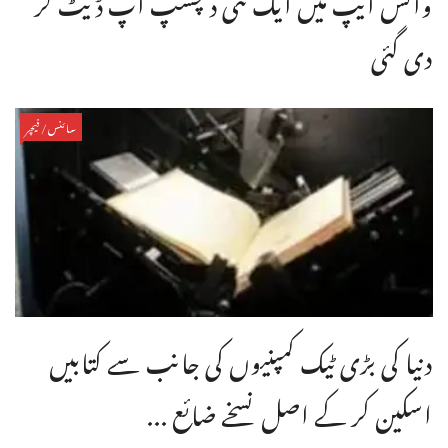
دی گئی
سائنس/فیچر
دنیا کی بڑی ٹیک کمپنیوں کی جانب سے کتابیں
اسکین کر کے اصل نسخے ضائع ...