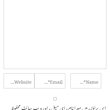
اس براؤزر میں میرا نام، ای میل، اور ویب سائٹ محفوظ