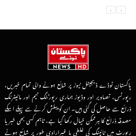
پاکستان ٹوڈے ڈیجیٹل نیوز پر شائع ہونے والی تمام خبریں،
رپورٹس، تصاویر اور وڈیوز ہماری رپورٹنگ ٹیم اور مانیٹرنگ
ذرائع سے حاصل کی گئی ہیں۔ ان کو پبلش کرنے سے پہلے اسکے
مصدقہ ذرائع کا ہرممکن خیال رکھا گیا ہے، تاہم کسی بھی خبر یا
رپورٹ میں ٹائپنگ کی غلطی یا غیرارادی طور پر شائع ہونے