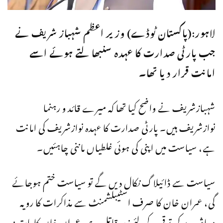
لاہور:(پاکستان ٹوڈے) وزیر اعظم شہباز شریف نے
جب پارٹی صدارت کا عہدہ سنبھالتے ہوئے اسے
امانت قرار دیا تھا۔
شہبازشریف نے واضح کیا تھا کہ میرے قائد و رہنما
نوازشریف ہیں۔ پارٹی صدارت کا عہدہ نوازشریف کی امانت
ہے، سیاست میں اپنی کی ہوئی غلطیاں ماننی چاہئیں۔
سیاست سے ڈائیلاگ نکال دیں گے تو سیاست ختم ہوجائے
گی، عمران خان کا صرف اسٹیبلشمنٹ سے مذاکرات کا رویہ
معاشرے کی ترقی کےلئے زہر قاتل ہے، عمران خان کا بات نہ