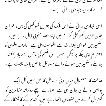
کرنے کا رویہ بنیادی برائی ہے۔
اسی بنیادی برائی نے اس ملک کی جڑیں کھوکھلی کی ہیں، عمران
خان جڑیں کھوکھلی کرنے میں اپنا حصہ بخوبی ڈال رہے ہیں،
کشمیر میں عوامی مینڈیٹ سے حکومت بنی ہے، عارف علوی کا
احترام اپنی جگہ پر لیکن انہیں اس قسم کی باتوں سے باہر نکلنا
چاہئے، کشمیر میں ہونے والے مسائل کا حل بات چیت ہے۔
طاقت کا استعمال وہاں کوئی مسائل کا حل نہیں کل ایک
پولیس والے کی جان گئی ہے، ہمارے بچے روزانہ مظاہرین کو
کنٹرول کرنے میں نقصان اٹھا رہے ہیں، گندم کے کاشتکار کے