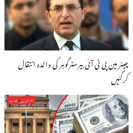
چیئر مین پی ٹی آئی بیرسٹرگوہر کی والدہ انتقال
کرگئیں
اہم خبریں
کاروبار