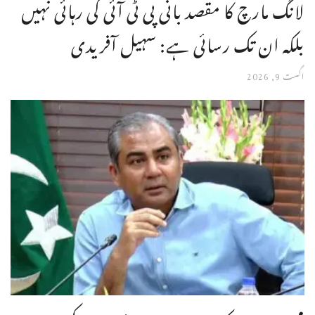
لانگ مارچ کا مقصد بانی پی ٹی آئی کی رہائی نہیں
بلکہ ان تک رسائی ہے: سہیل آفریدی
اگست 9, 2026