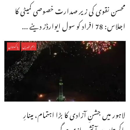
محسن نقوی کی زیر صدارت خصوصی کمیٹی کا
اجلاس: 78 افراد کو سول ایوارڈز دینے ...
اہم خبریں
پاکستان
لاہور میں جشنِ آزادی کا بڑا اہتمام، مینارِ
پاکستان پر آتش بازی ہوگی