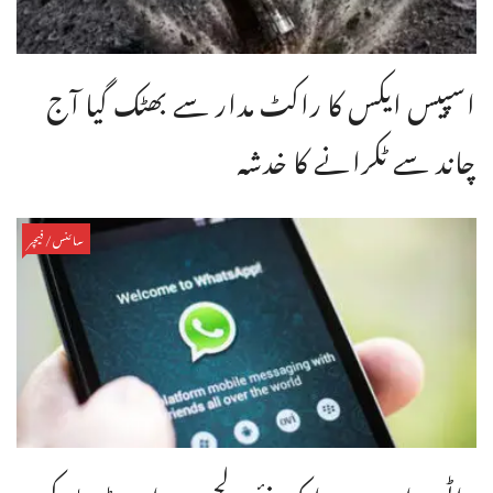
اسپیس ایکس کا راکٹ مدار سے بھٹک گیا آج
چاند سے ٹکرانے کا خدشہ
سائنس/فیچر
واٹس ایپ میں ایک نئی دلچسپ اپ ڈیٹ کر