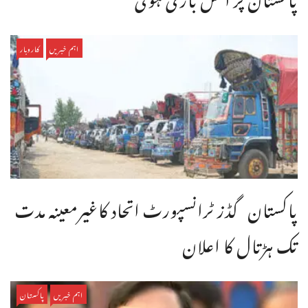
اہم خبریں
کاروبار
پاکستان گڈز ٹرانسپورٹ اتحاد کاغیرمعینہ مدت
تک ہڑتال کا اعلان
اہم خبریں
پاکستان