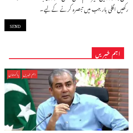
رکھیں اگلی بار جب میں تبصرہ کرنے کےلیے۔
اہم خبریں
اہم خبریں
پاکستان