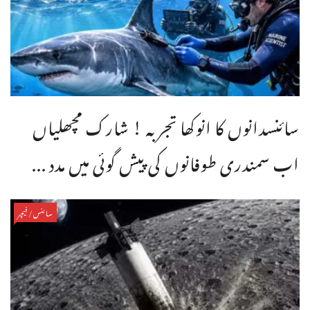
سائنسدانوں کا انوکھا تجربہ ! شارک مچھلیاں
اب سمندری طوفانوں کی پیش گوئی میں مدد ...
سائنس/فیچر