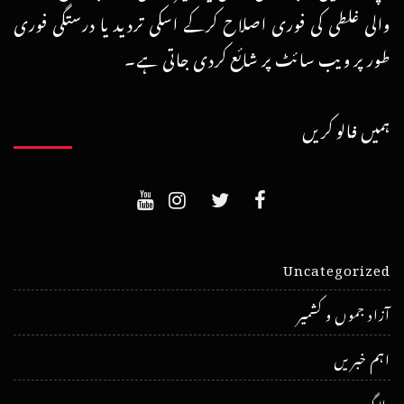
والی غلطی کی فوری اصلاح کرکے اسکی تردید یا درستگی فوری
طور پر ویب سائٹ پر شائع کردی جاتی ہے۔
ہمیں فالو کریں
Uncategorized
آزاد جموں و کشمیر
اہم خبریں
بلاگ