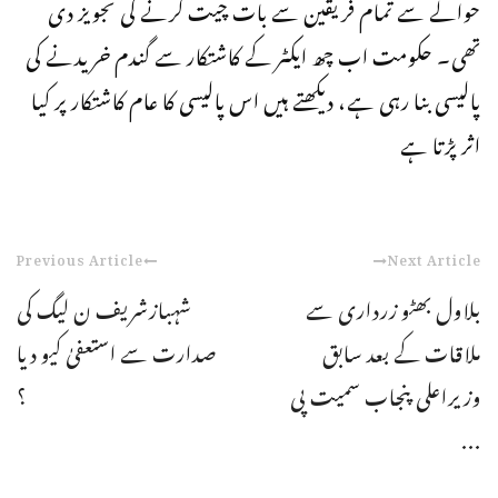
حوالے سے تمام فریقین سے بات چیت کرنے کی تجویز دی
تھی۔ حکومت اب چھ ایکٹر کے کاشتکار سے گندم خریدنے کی
پالیسی بنا رہی ہے، دیکھتے ہیں اس پالیسی کا عام کاشتکار پر کیا
اثر پڑتا ہے
Previous Article
Next Article
بلاول بھٹو زرداری سے
شہبازشریف ن لیگ کی
ملاقات کے بعد سابق
صدارت سے استعفیٰ کیو دیا
وزیراعلی پنجاب سمیت پی
؟
...