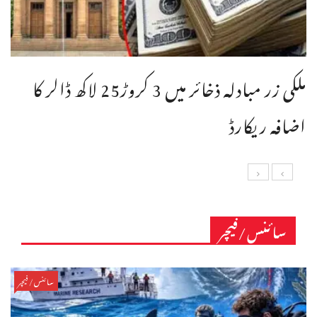
ملکی زر مبادلہ ذخائر میں 3 کروڑ25 لاکھ ڈالر کا
اضافہ ریکارڈ
سائنس/فیچر
سائنس/فیچر