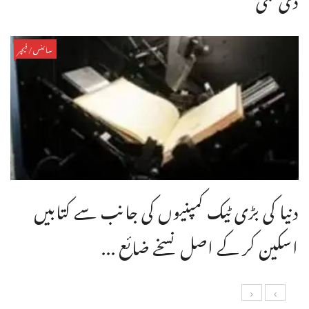
سائنس/فیچر
دنیا کی بڑی ٹیک کمپنیوں کی جانب سے کتابیں
اسکین کر کے اصل نسخے ضائع ...