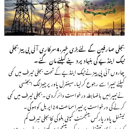
بجلی صارفین کےلئےبڑی خبر،4سرکاری آئی پی پیزبجلی
ٹیک اینڈپےکی بنیادپردینےکیلئےمان گئے۔
چاروں آئی پی پیزنےٹیک اینڈپےکےتحت بجلی ٹیرف میں کمی
کیلئے نیپرا سے رجوع کرلیا،سینٹرل پاور پرچیزنگ ایجنسی
نےنیپرامیں باضابطہ درخواست دائرکردی۔بجلی ٹیرف میں کمی
کرنےکی درخواست پرنیپراسماعت24اپریل کوہوگی۔
نیشنل پاورپارکس مینجمنٹ کمپنی بلوکی کابجلی ٹیرف کم
کیاجائےگا،نیشنل پاورپارکس مینجمنٹ کمپنی حویلی بہادرشاہ