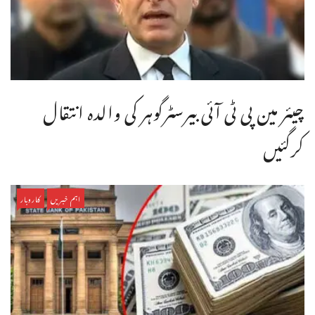
چیئر مین پی ٹی آئی بیرسٹرگوہر کی والدہ انتقال
کرگئیں
اہم خبریں
کاروبار