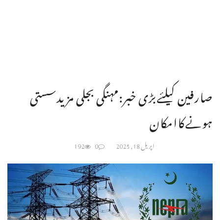
صارفین کیلئےبڑی خبر:مہنگی بجلی مزیدسستی
ہونےکاامکان
اپریل 18, 2025
0
192