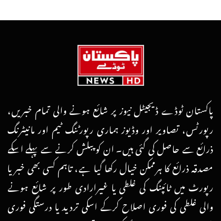
پاکستان ٹوڈے ڈیجیٹل نیوز پر شائع ہونے والی تمام خبریں،
رپورٹس، تصاویر اور وڈیوز ہماری رپورٹنگ ٹیم اور مانیٹرنگ
ذرائع سے حاصل کی گئی ہیں۔ ان کو پبلش کرنے سے پہلے اسکے
مصدقہ ذرائع کا ہرممکن خیال رکھا گیا ہے، تاہم کسی بھی خبر یا
رپورٹ میں ٹائپنگ کی غلطی یا غیرارادی طور پر شائع ہونے
والی غلطی کی فوری اصلاح کرکے اسکی تردید یا درستگی فوری