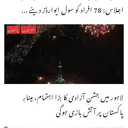
اجلاس: 78 افراد کو سول ایوارڈز دینے ...
اہم خبریں
پاکستان
لاہور میں جشنِ آزادی کا بڑا اہتمام، مینارِ
پاکستان پر آتش بازی ہوگی