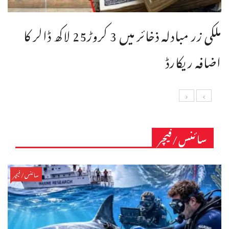
ملکی زر مبادلہ ذخائر میں 3 کروڑ25 لاکھ ڈالر کا
اضافہ ریکارڈ
سائنس/فیچر
سائنس/فیچر