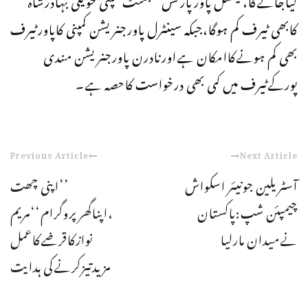
کابھی ٹیرف کم ہوگا،جبکہ سینٹرل پاورجنریشن کمپنی کاپاورٹیرف
بھی کم ہونےکاامکان ہےاورنادرن پاورجنریشن مندی
پورکےٹیرف میں کمی بھی درخواست کاحصہ ہے۔
Previous Article
Next Article
آسٹریلین جونیئر اسکواش
’’اپنی چھت
چیمپئن شپ:پاکستان
،اپناگھرپروگرام‘‘مریم
نےمیدان مارلیا
نوازکاقرضےکاعمل
مزیدتیزکرنےکی ہدایت