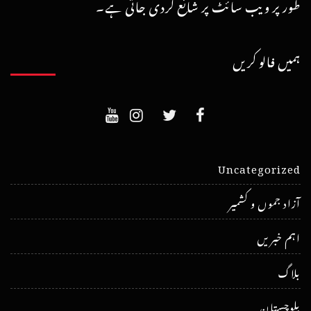
طور پر ویب سائٹ پر شائع کردی جاتی ہے۔
ہمیں فالو کریں
Uncategorized
آزاد جموں و کشمیر
اہم خبریں
بلاگ
بلوچستان