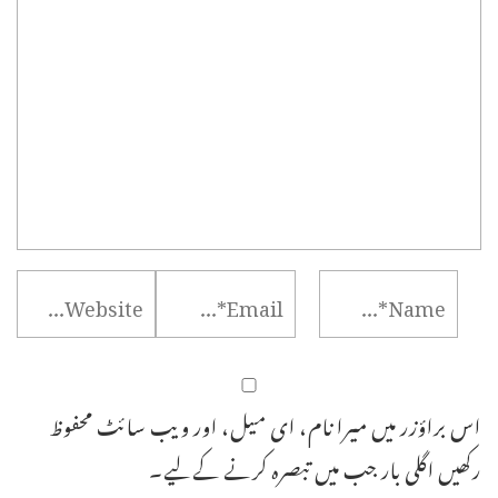
اس براؤزر میں میرا نام، ای میل، اور ویب سائٹ محفوظ
رکھیں اگلی بار جب میں تبصرہ کرنے کےلیے۔