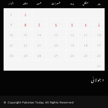
پیر
منگل
بدھ
جمعرات
جمعہ
ہفتہ
اتوار
2
1
9
8
7
6
5
4
3
16
15
14
13
12
11
10
23
22
21
20
19
18
17
30
29
28
27
26
25
24
31
« جولائی
Copyright Pakistan Today. All Rights Reserved. ©