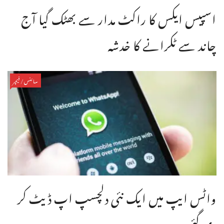
اسپیس ایکس کا راکٹ مدار سے بھٹک گیا آج
چاند سے ٹکرانے کا خدشہ
سائنس/فیچر
واٹس ایپ میں ایک نئی دلچسپ اپ ڈیٹ کر
دی گئی