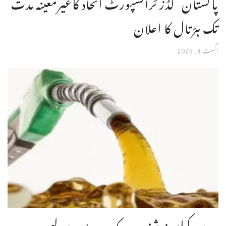
پاکستان گڈز ٹرانسپورٹ اتحاد کاغیرمعینہ مدت
تک ہڑتال کا اعلان
اگست 8, 2026