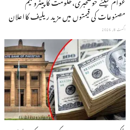
عوام کیلئے خوشخبری،حکومت کا پیٹرولیم
مصنوعات کی قیمتوں میں مزید ریلیف کااعلان
اگست 8, 2026