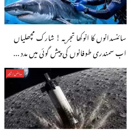
سائنسدانوں کا انوکھا تجربہ ! شارک مچھلیاں
اب سمندری طوفانوں کی پیش گوئی میں مدد ...
سائنس/فیچر