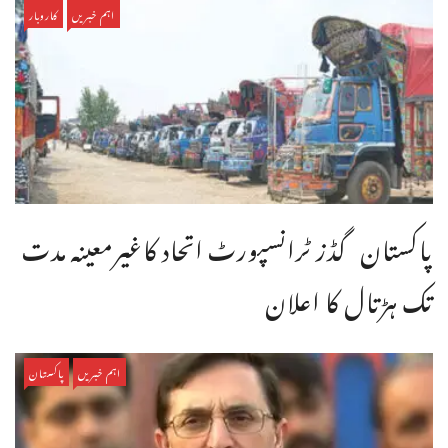
اہم خبریں
کاروبار
پاکستان گڈز ٹرانسپورٹ اتحاد کاغیرمعینہ مدت
تک ہڑتال کا اعلان
اہم خبریں
پاکستان