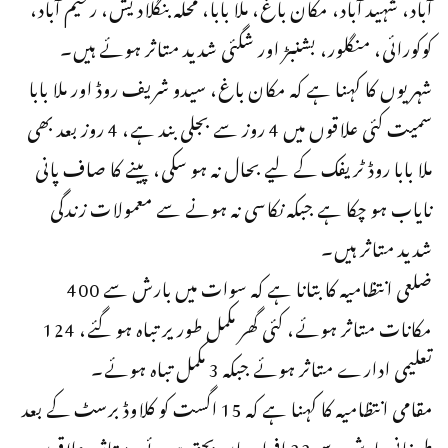
آباد، شہید آباد، مکان باغ، ملا بابا، محلہ بنگلادیش، رحیم آباد،
کوکورائی، منگلور، بشنبڑ اور شگئی شدید متاثر ہوئے ہیں۔
شہریوں کا کہنا ہے کہ مکان باغ، سیدو شریف روڈ اور ملا بابا
سمیت کئی علاقوں میں 4 روز سے بجلی بند ہے، 4 روز بعد بھی
ملا بابا روڈ ٹریفک کے لیے بحال نہ ہو سکی، پینے کا صاف پانی
نایاب ہو چکا ہے جبکہ نکاسی نہ ہونے سے معمولات زندگی
شدید متاثر ہیں۔
ضلعی انتظامیہ کا بتانا ہے کہ سوات میں بارش سے 400
مکانات متاثر ہوئے، کئی گھر مکمل طور یر تباہ ہو گئے، 124
تعلیمی ادارے متاثر ہوئے جبکہ 3 مکمل تباہ ہوئے۔
مقامی انتظامیہ کا کہنا ہے کہ 15 اگست کو کلاوڈ برسٹ کے بعد
طوفانی بارش سے 22 افراد جاں بحق ہوئے، متاثرہ علاقوں