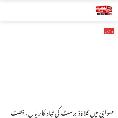
تازہ ترین
صوابی میں کلاؤڈ برسٹ کی تباہ کاریاں، چھت