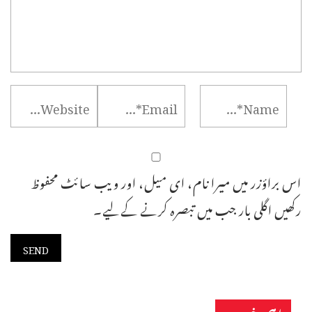
اس براؤزر میں میرا نام، ای میل، اور ویب سائٹ محفوظ
رکھیں اگلی بار جب میں تبصرہ کرنے کےلیے۔