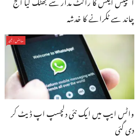
اسپیس ایکس کا راکٹ مدار سے بھٹک گیا آج
چاند سے ٹکرانے کا خدشہ
سائنس/فیچر
واٹس ایپ میں ایک نئی دلچسپ اپ ڈیٹ کر
دی گئی