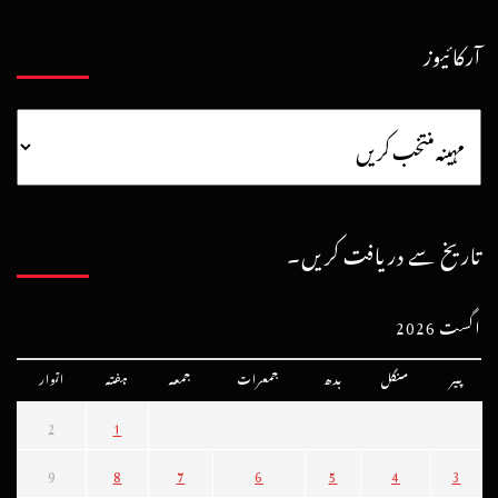
آرکائیوز
تاریخ سے دریافت کریں۔
اگست 2026
پیر
منگل
بدھ
جمعرات
جمعہ
ہفتہ
اتوار
2
1
9
8
7
6
5
4
3