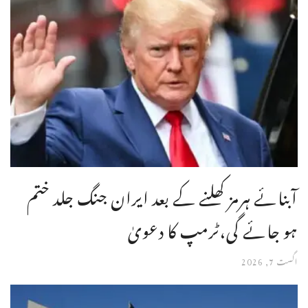
آبنائے ہرمز کھلنے کے بعد ایران جنگ جلد ختم
ہو جائے گی،ٹرمپ کا دعویٰ
اگست 7, 2026