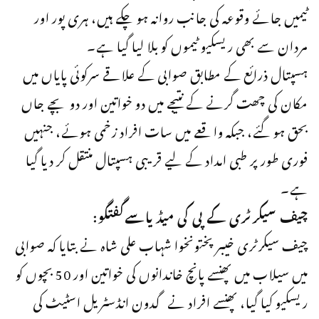
ٹیمیں جائے وقوعہ کی جانب روانہ ہو چکے ہیں، ہری پور اور
مردان سے بھی ریسکیو ٹیموں کو بلا لیا گیا ہے۔
ہسپتال ذرائع کے مطابق صوابی کے علاقے سرکوئی پایاں میں
مکان کی چھت گرنے کے نتیجے میں دو خواتین اور دو بچے جاں
بحق ہو گئے، جبکہ واقعے میں سات افراد زخمی ہوئے، جنہیں
فوری طور پر طبی امداد کے لیے قریبی ہسپتال منتقل کر دیا گیا
ہے۔
چیف سیکرٹری کے پی کی میڈیاسےگفتگو:
چیف سیکرٹری خیبر پختونخوا شہاب علی شاہ نے بتایا کہ صوابی
میں سیلاب میں پھنسے پانچ خاندانوں کی خواتین اور 50 بچوں کو
ریسکیو کیا گیا، پھنسے افراد نے گدون انڈسٹریل اسٹیٹ کی