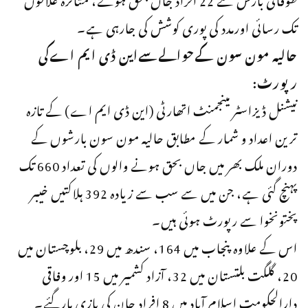
تک رسائی اورمدد کی پوری کوشش کی جارہی ہے۔
حالیہ مون سون کےحوالےسےاین ڈی ایم اےکی
رپورٹ:
نیشنل ڈیزاسٹر مینجمنٹ اتھارٹی (این ڈی ایم اے) کے تازہ
ترین اعداد و شمار کے مطابق حالیہ مون سون بارشوں کے
دوران ملک بھر میں جاں بحق ہونے والوں کی تعداد 660 تک
پہنچ گئی ہے، جن میں سے سب سے زیادہ 392 ہلاکتیں خیبر
پختونخوا سے رپورٹ ہوئی ہیں۔
اس کے علاوہ پنجاب میں 164، سندھ میں 29، بلوچستان میں
20، گلگت بلتستان میں 32، آزاد کشمیر میں 15 اور وفاقی
دارالحکومت اسلام آباد میں 8 افراد جان کی بازی ہارگئے۔