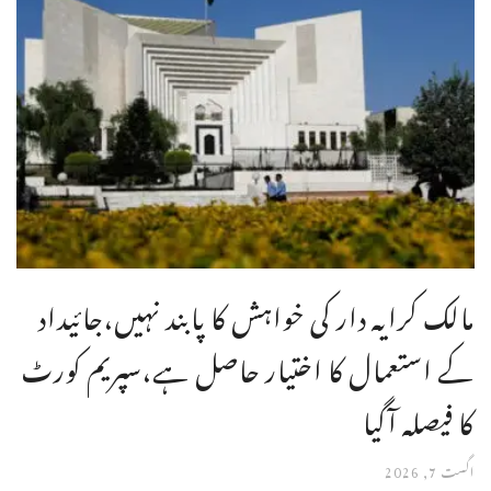
مالک کرایہ دار کی خواہش کا پابند نہیں،جائیداد
کے استعمال کا اختیار حاصل ہے،سپریم کورٹ
کا فیصلہ آگیا
اگست 7, 2026