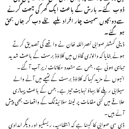
ڈوب گئے۔ بارش کے باعث ایک گھر کی چھت گرنے
سےدوبچوں سمیت چار افراد ملبے تلے دب کر جاں بحق
ہو گئے۔
ڈپٹی کمشنر صوابی نصراللہ خان نے واقعے کی تصدیق کرتے
ہوئے بتایا کہ دالوڑی گاؤں میں کلاؤڈ برسٹ کے باعث شدید
تباہی ہوئی ہے، جس سے متعدد مکانات زیرِ آب آ گئے۔
انہوں نے مزید کہا کہ کلاؤڈ برسٹ کے نتیجے میں آنے والے
سیلابی ریلے کا بہاؤ نہایت تیز ہے، جس کے باعث پہاڑی
علاقے میں کئی مقامات پر لینڈ سلائیڈنگ کے واقعات بھی پیش
آئے ہیں۔
ڈی سی صوابی کا کہنا ہے کہ انتظامیہ، ریسکیو اور دیگر امدادی