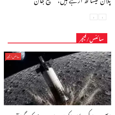
سائنس/فیچر
سائنس/فیچر