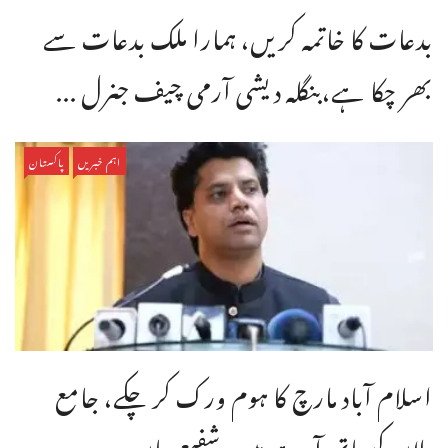
بدعات کا خاتمہ کریں، ہمارا ملک بدعات سے
بھر چکا ہے،بنگله دیشی آرمی چیف جنرل ...
اہم خبریں
پاکستان
اسلام آباد مارچ کا ہوم ورک کر چکے، جامع
پلان کیساتھ آرہے ہیں، شفیع جان