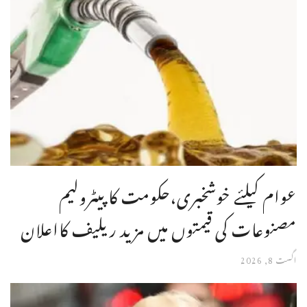
عوام کیلئے خوشخبری،حکومت کا پیٹرولیم
مصنوعات کی قیمتوں میں مزید ریلیف کااعلان
اگست 8, 2026