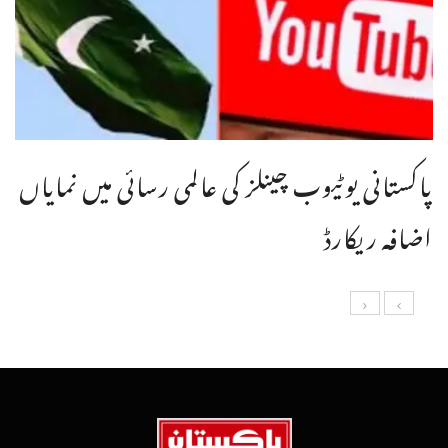
پاکستانی یوٹیوب چینلز کی عالمی رسائی میں نمایاں
اضافہ ریکارڈ