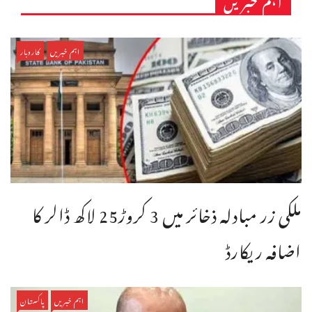
اہم خبریں
اہم خبریں
کاروبار
ملکی زر مبادلہ ذخائر میں 3 کروڑ25 لاکھ ڈالر کا
اضافہ ریکارڈ
اہم خبریں
پاکستان