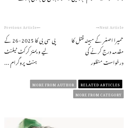
Previous Article
Next Article
حمیرا اصغر کے مبینہ قتل کا
پی سی بی کا 2025-26 کے
مقدمہ درج کرنے کی
لیے ویمنز کرکٹ ٹیلنٹ
درخواست منظور
ہنٹ پروگرام ...
MORE FROM AUTHOR
RELATED ARTICLES
MORE FROM CATEGORY