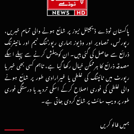
پاکستان ٹوڈے ڈیجیٹل نیوز پر شائع ہونے والی تمام خبریں،
رپورٹس، تصاویر اور وڈیوز ہماری رپورٹنگ ٹیم اور مانیٹرنگ
ذرائع سے حاصل کی گئی ہیں۔ ان کو پبلش کرنے سے پہلے اسکے
مصدقہ ذرائع کا ہرممکن خیال رکھا گیا ہے، تاہم کسی بھی خبر یا
رپورٹ میں ٹائپنگ کی غلطی یا غیرارادی طور پر شائع ہونے
والی غلطی کی فوری اصلاح کرکے اسکی تردید یا درستگی فوری
طور پر ویب سائٹ پر شائع کردی جاتی ہے۔
ہمیں فالو کریں