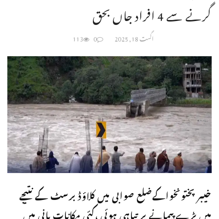
گرنے سے 4 افراد جاں بحق
اگست 18, 2025
0
113
خیبرپختونخواکےضلع صوابی میں کلاؤڈ برسٹ کے نتیجے
میں بڑے پیمانے پر تباہی ہوئی ،کئی مکانات پانی میں