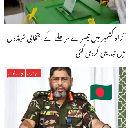
آزاد کشمیر میں تیسرے مرحلے کےانتخابی شیڈول
میں تبدیلی کردی گئی
اہم خبریں
بین الاقوامی