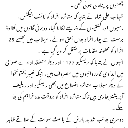
چھتوں پر پناہ لی ہوئی تھی۔
شہاب علی شاہ نے بتایا کہ متاثرہ افراد کو لائف جیکٹس،
رسیوں اور کشتیوں کے ذریعے نکالا گیا، دوبرئی گاؤں میں کلاوڈ
برسٹ سے چار افراد جاں بحق ہوئے، سیلاب میں پھنسے 25
افراد کو محفوظ مقامات پر منتقل کر دیا گیا ہے۔
انہوں نے بتایا کہ ریسکیو 1122 اور دیگر متعلقہ ادارے صوابی
میں امدادی کارروائیوں میں مصروف ہیں، جبکہ خیبر پختونخوا
کے دیگر سیلاب متاثرہ اضلاع میں بھی ریسکیو اور ریلیف
آپریشنز جاری ہیں تاکہ متاثرہ افراد کو بروقت مدد فراہم کی جا
سکے۔
دوسری جانب شدید بارش کے باعث سوات کے علاقے ظاہر