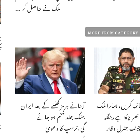
ملک نے حاصل کر ...
MORE FROM CATEGORY
پ
ت
تمہ کریں، ہمارا ملک
آبنائے ہرمز کھلنے کے بعد ایران
ر چکا ہے،بنگله
جنگ جلد ختم ہو جائے
چ
چیف جنرل وقار
گی،ٹرمپ کا دعویٰ
اگست 7, 2026