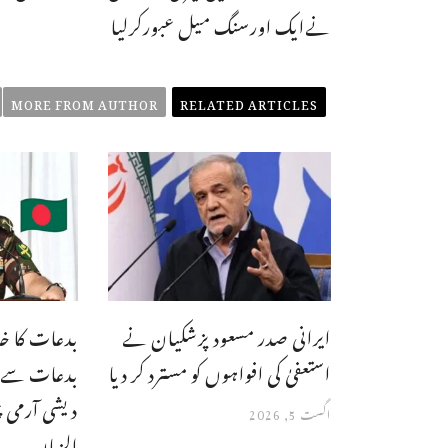
نےایک اورسنگ میل عبورکرلیا
MORE FROM AUTHOR
RELATED ARTICLES
ایرانی صدر مسعود پزشکیان نے
بدعات کا خا
استعفیٰ کی افواہوں کو مسترد کر دیا
بدعات سے بھ
دیشی آرمی 
اگست 5, 2026
الزمان