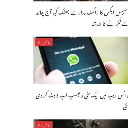
سپیس ایکس کا راکٹ مدار سے بھٹک گیا آج چاند
ے ٹکرانے کا خدشہ
سائنس/فیچر
اٹس ایپ میں ایک نئی دلچسپ اپ ڈیٹ کر دی
ئی
سائنس/فیچر