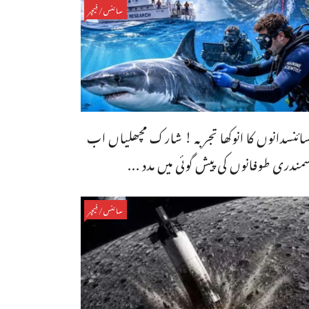
سائنس/فیچر
ائنسدانوں کا انوکھا تجربہ ! شارک مچھلیاں اب
مندری طوفانوں کی پیش گوئی میں مدد ...
سائنس/فیچر