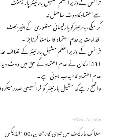
فرانس کےوزیراعظم مشیل بارنیئرپارلیمنٹ
سےاعتمادکاووٹ حاصل نہ
کرسکے،بارنیئرکوپارلیمانی منظوری کےبغیربجٹ
اقدامات پرعدم اعتماد کاسامنا کرناپڑا۔
عدم اعتماد کامیاب ہوئی ہے۔
واضح رہےکہ مشیل بارنیئر کو فرانسیسی صدرمیکرون
Next Article
سٹاک مارکیٹ میں تیزی کارجحان،100انڈیکس