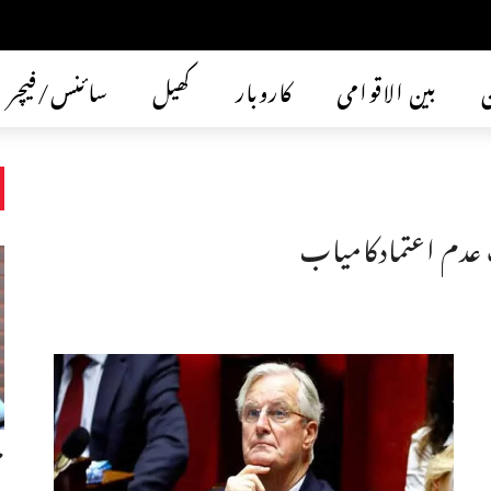
ن
بین الاقوامی
کاروبار
کھیل
سائنس/فیچر
عدم اعتمادکامیاب
م