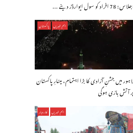
اس: 78 افراد کو سول ایوارڈز دینے ...
اہم خبریں
پاکستان
اہور میں جشنِ آزادی کا بڑا اہتمام، مینارِ پاکستان
ر آتش بازی ہوگی
اہم خبریں
کاروبار