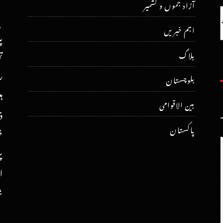
آزاد جموں و کشمیر
اہم خبریں
پ
ت
بلاگ
ر
بلوچستان
ہ
بین الاقوامی
ذ
پاکستان
خ
پ
ا
ش