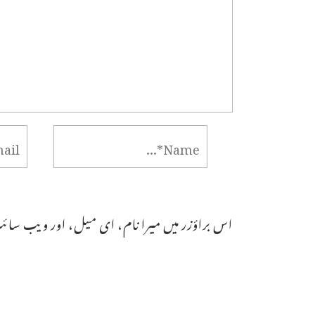
اس براؤزر میں میرا نام، ای میل، اور ویب سائٹ