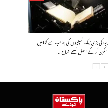
نیا کی بڑی ٹیک کمپنیوں کی جانب سے کتابیں
سکین کر کے اصل نسخے ضائع ...