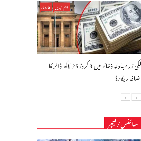
اہم خبریں
کاروبار
ملکی زر مبادلہ ذخائر میں 3 کروڑ25 لاکھ ڈالر کا
ضافہ ریکارڈ
سائنس/فیچر