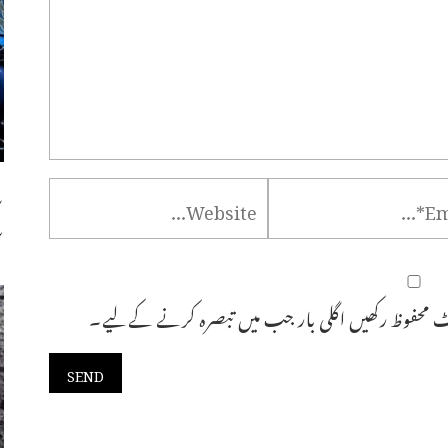
س
س
 محفوظ رکھیں اگلی بار جب میں تبصرہ کرنے کےلیے۔