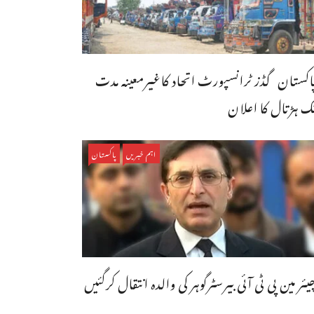
اکستان گڈز ٹرانسپورٹ اتحاد کاغیرمعینہ مدت
ک ہڑتال کا اعلان
اہم خبریں
پاکستان
یئر مین پی ٹی آئی بیرسٹرگوہر کی والدہ انتقال کرگئیں