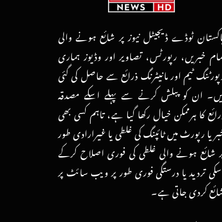
اکستان ٹوڈے ڈیجیٹل نیوز پر شائع ہونے والی
مام خبریں، رپورٹس، تصاویر اور وڈیوز ہماری
پورٹنگ ٹیم اور مانیٹرنگ ذرائع سے حاصل کی گئی
یں۔ ان کو پبلش کرنے سے پہلے اسکے مصدقہ
رائع کا ہرممکن خیال رکھا گیا ہے، تاہم کسی بھی
بر یا رپورٹ میں ٹائپنگ کی غلطی یا غیرارادی طور
ر شائع ہونے والی غلطی کی فوری اصلاح کرکے
سکی تردید یا درستگی فوری طور پر ویب سائٹ پر
ائع کردی جاتی ہے۔