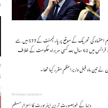
اجل
فرانس کے وزیراعظم مشیل بارنیئر کے خلاف عدم اعتماد کی تحریک کے موقع پر پارلیمنٹ کے577 میں سے
331 ارکان نے عدم اعتماد کے حق میں ووٹ دیا، فرانس میں 62 سال بعد کسی سربراہ حکومت کے خلاف
ل
 نے تین ماہ قبل وزیراعظم مقرر کیا تھا۔
پ
Previous Article
دنیا کے خوبصورت ترین ایئرپورٹ کا اعزاز مسلم