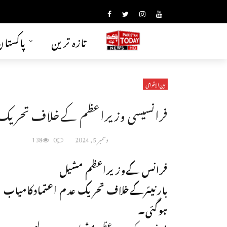
تازہ ترین
پاکستا
بین الاقوامی
فرانسیسی وزیراعظم کےخلاف تحریک 
دسمبر 5, 2024
0
138
فرانس کےوزیراعظم مشیل
بارنیئرکےخلاف تحریک عدم اعتمادکامیاب
ہوگئی۔