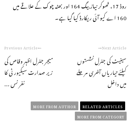
روڈ 17، ٹھوکر نیاز بیگ 164 اور بھٹہ چوک کے علاقے میں
160 اے کیو آئی ریکارڈ کیا گیا ہے۔
Previous Article
Next Article
سینیٹ کی جنرل نشستوں
میجر جنرل اظہر وقاص کی
کیلئے تیاریاں آخری مرحلے
زیر صدارت سیکیور ٹی کا
میں داخل
نفر نس ...
MORE FROM AUTHOR
RELATED ARTICLES
MORE FROM CATEGORY