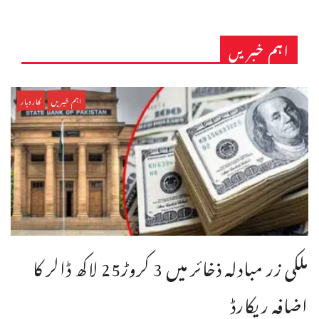
اہم خبریں
اہم خبریں
کاروبار
ملکی زر مبادلہ ذخائر میں 3 کروڑ25 لاکھ ڈالر کا
اضافہ ریکارڈ