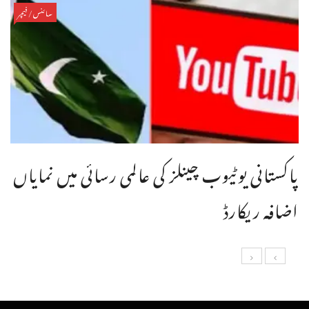
سائنس/فیچر
پاکستانی یوٹیوب چینلز کی عالمی رسائی میں نمایاں
اضافہ ریکارڈ