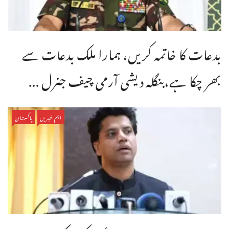
بدعات کا خاتمہ کریں، ہمارا ملک بدعات سے
بھر چکا ہے،بنگله دیشی آرمی چیف جنرل ...
اہم خبریں
پاکستان