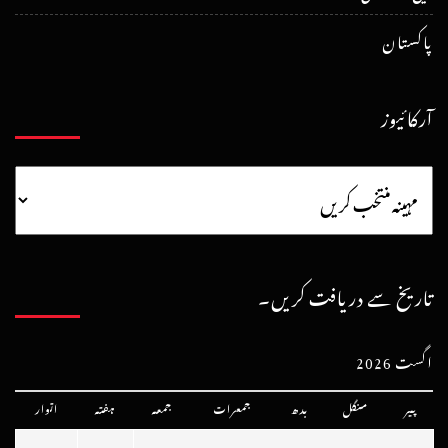
پاکستان
آرکائیوز
تاریخ سے دریافت کریں۔
اگست 2026
پیر
منگل
بدھ
جمعرات
جمعہ
ہفتہ
اتوار