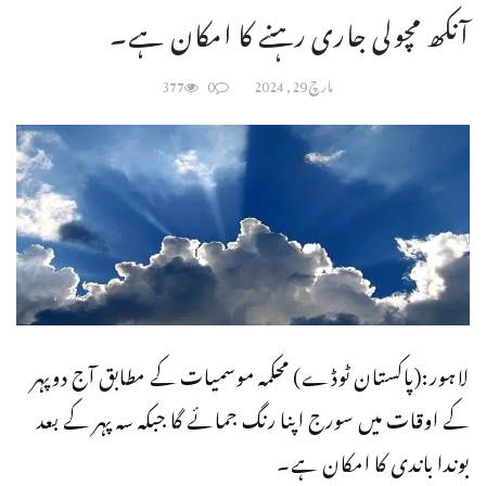
آنکھ مچولی جاری رہنے کا امکان ہے۔
مارچ 29, 2024
0
377
لاہور:(پاکستان ٹوڈے) محکمہ موسمیات کے مطابق آج دوپہر
کے اوقات میں سورج اپنا رنگ جمائے گا جبکہ سہ پہر کے بعد
بوندا باندی کا امکان ہے۔