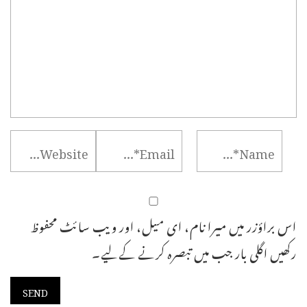
اس براؤزر میں میرا نام، ای میل، اور ویب سائٹ محفوظ
رکھیں اگلی بار جب میں تبصرہ کرنے کےلیے۔