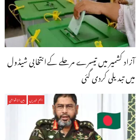
آزاد کشمیر میں تیسرے مرحلے کےانتخابی شیڈول
میں تبدیلی کردی گئی
اہم خبریں
بین الاقوامی