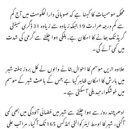
محکمہ موسمیات کا کہنا ہے کہ صوبائی دارالحکومت میں آج کم
سے کم درجہ حرارت 19 جبکہ زیادہ سے زیادہ 31 ڈگری سینٹی
گریڈ تک جانے کا امکان ہے، ہلکی ہوا چلنے سے گرمی کی شدت
میں کمی آئے گی۔
علاوہ ازیں موسم کا احوال بتانے والوں نے کل بروز ہفتہ شہر
میں بارش کا امکان ظاہر کیا ہے جس کے باعث شہر کے موسم
میں خوشگوار تبدیلی آ سکتی ہے۔
ادھرچند روز سے ہوا چلنے سے شہر میں فضائی آلودگی میں بھی کمی
آگئی، شہر کا اوسط ایئر کوالٹی انڈکس 165 تک آ گیا، مراتب علی