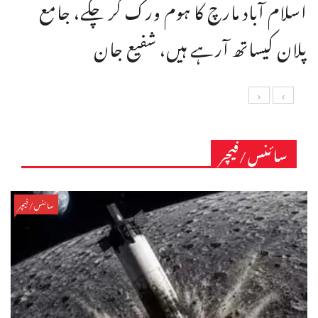
اسلام آباد مارچ کا ہوم ورک کر چکے، جامع
پلان کیساتھ آرہے ہیں، شفیع جان
سائنس/فیچر
سائنس/فیچر