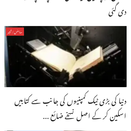
دی گئی
سائنس/فیچر
دنیا کی بڑی ٹیک کمپنیوں کی جانب سے کتابیں
اسکین کر کے اصل نسخے ضائع ...