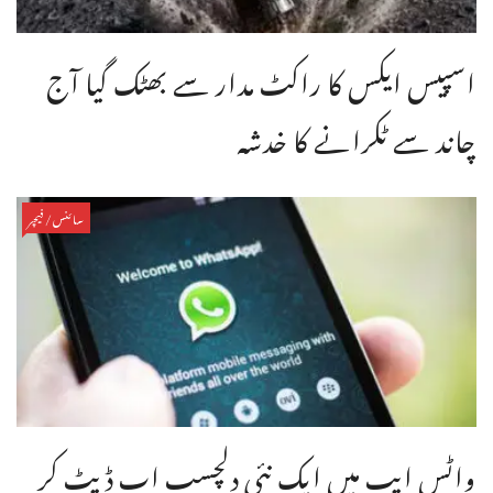
اسپیس ایکس کا راکٹ مدار سے بھٹک گیا آج
چاند سے ٹکرانے کا خدشہ
سائنس/فیچر
واٹس ایپ میں ایک نئی دلچسپ اپ ڈیٹ کر