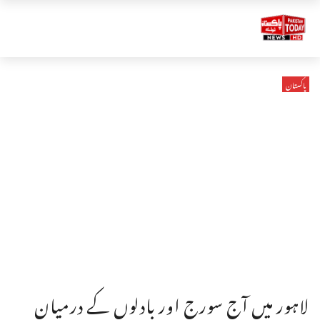
پاکستان
لاہور میں آج سورج اور بادلوں کے درمیان