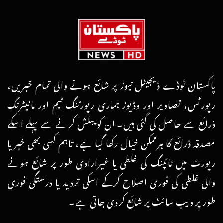
پاکستان ٹوڈے ڈیجیٹل نیوز پر شائع ہونے والی تمام خبریں،
رپورٹس، تصاویر اور وڈیوز ہماری رپورٹنگ ٹیم اور مانیٹرنگ
ذرائع سے حاصل کی گئی ہیں۔ ان کو پبلش کرنے سے پہلے اسکے
مصدقہ ذرائع کا ہرممکن خیال رکھا گیا ہے، تاہم کسی بھی خبر یا
رپورٹ میں ٹائپنگ کی غلطی یا غیرارادی طور پر شائع ہونے
والی غلطی کی فوری اصلاح کرکے اسکی تردید یا درستگی فوری
طور پر ویب سائٹ پر شائع کردی جاتی ہے۔