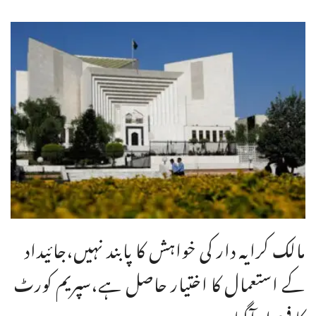
مالک کرایہ دار کی خواہش کا پابند نہیں،جائیداد
کے استعمال کا اختیار حاصل ہے،سپریم کورٹ
کا فیصلہ آگیا