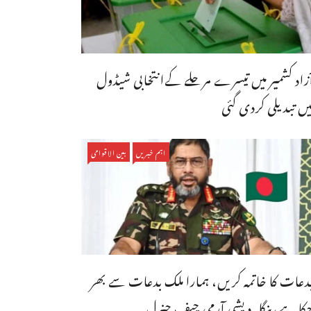
ٓزاد کشمیر میں تیسرے مرحلے کےانتخابی شیڈول
یں تبدیلی کردی گئی
اہم خبریں
بین الاقوامی
دعات کا خاتمہ کریں، ہمارا ملک بدعات سے بھر
کا ہے،بنگله دیشی آرمی چیف جنرل ...