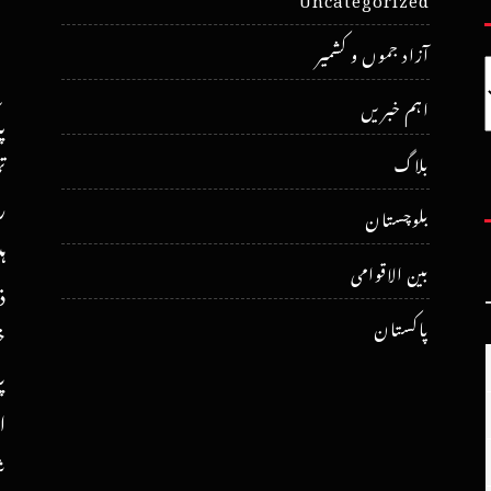
آزاد جموں و کشمیر
اہم خبریں
پ
ت
بلاگ
ر
بلوچستان
ہ
بین الاقوامی
ذ
پاکستان
خ
پ
ا
ش