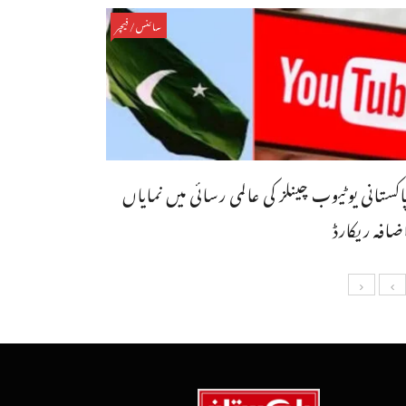
سائنس/فیچر
اکستانی یوٹیوب چینلز کی عالمی رسائی میں نمایاں
ضافہ ریکارڈ