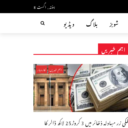
ہفتہ, اگست 8
شوبز
بلاگ
ویڈیو
اہم خبریں
اہم خبریں
کاروبار
ملکی زر مبادلہ ذخائر میں 3 کروڑ25 لاکھ ڈالر کا