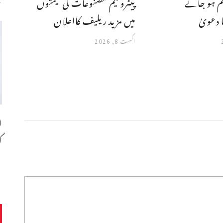
م ہو جائے
پیٹرولیم مصنوعات کی قیمتوں
 دعویٰ
میں مزید ریلیف کااعلان
اگست 8, 2026
ا
ک