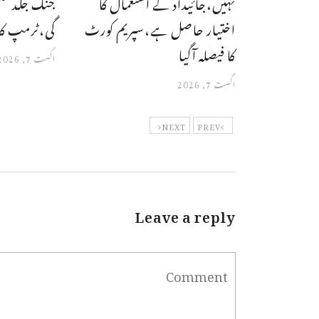
نہیں،جائیداد کے استعمال کا
جنگ جلد خت
اختیار حاصل ہے،سپریم کورٹ
گی،ٹرمپ کا
کا فیصلہ آگیا
اگست 7, 2026
اگست 7, 2026
NEXT
PREV
Leave a reply