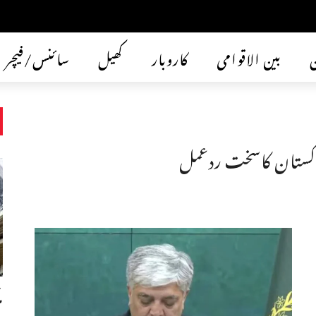
ن
بین الاقوامی
کاروبار
کھیل
سائنس/فیچر
اکستان کاسخت ردعمل