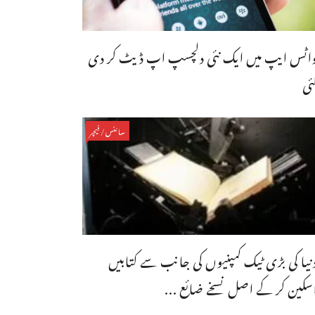
اٹس ایپ میں ایک نئی دلچسپ اپ ڈیٹ کر دی
ئی
سائنس/فیچر
نیا کی بڑی ٹیک کمپنیوں کی جانب سے کتابیں
سکین کر کے اصل نسخے ضائع ...