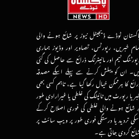
اکستان ٹوڈے ڈیجیٹل نیوز پر شائع ہونے والی
مام خبریں، رپورٹس، تصاویر اور وڈیوز ہماری
پورٹنگ ٹیم اور مانیٹرنگ ذرائع سے حاصل کی گئی
یں۔ ان کو پبلش کرنے سے پہلے اسکے مصدقہ
رائع کا ہرممکن خیال رکھا گیا ہے، تاہم کسی بھی
بر یا رپورٹ میں ٹائپنگ کی غلطی یا غیرارادی طور
ر شائع ہونے والی غلطی کی فوری اصلاح کرکے
سکی تردید یا درستگی فوری طور پر ویب سائٹ پر
ائع کردی جاتی ہے۔