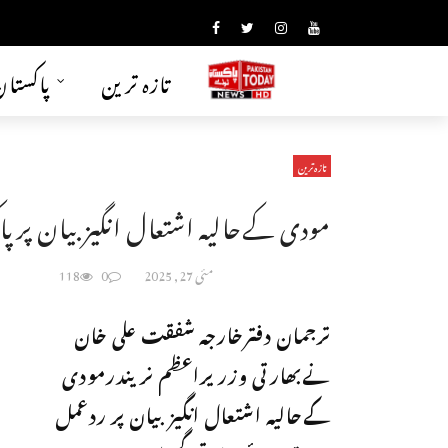
تازہ ترین
پاکستا
تازہ ترین
مودی کےحالیہ اشتعال انگیزبیان پرپ
مئی 27, 2025
0
118
ترجمان دفترخارجہ شفقت علی خان
نےبھارتی وزریراعظم نریندرمودی
کےحالیہ اشتعال انگیزبیان پر ردعمل