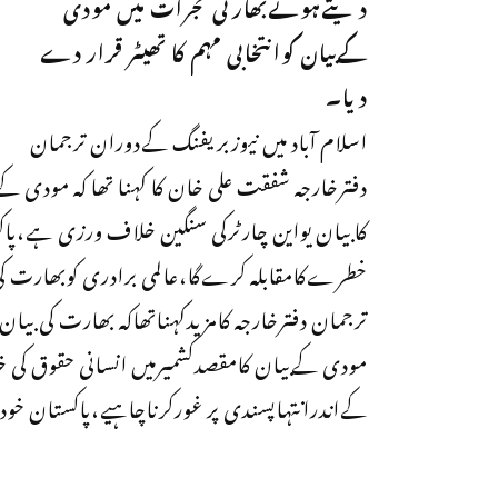
دیتےہوئےبھارتی گجرات میں مودی
کےبیان کوانتخابی مہم کا تھیٹر قرار دے
دیا۔
اسلام آباد میں نیوزبریفنگ کےدوران ترجمان
دفترخارجہ شفقت علی خان کا کہنا تھا کہ مودی 
کابیان یواین چارٹرکی سنگین خلاف ورزی ہے،پاکس
خطرےکامقابلہ کرےگا،عالمی برادری کوبھارت کی 
ترجمان دفترخارجہ کامزیدکہناتھاکہ بھارت کی بی
مودی کےبیان کامقصدکشمیرمیں انسانی حقوق کی 
کےاندرانتہاپسندی پر غورکرناچاہیے،پاکستان خ