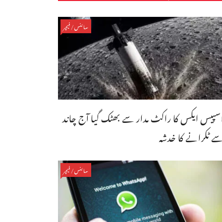
سائنس/فیچر
سپیس ایکس کا راکٹ مدار سے بھٹک گیا آج چاند
ے ٹکرانے کا خدشہ
سائنس/فیچر