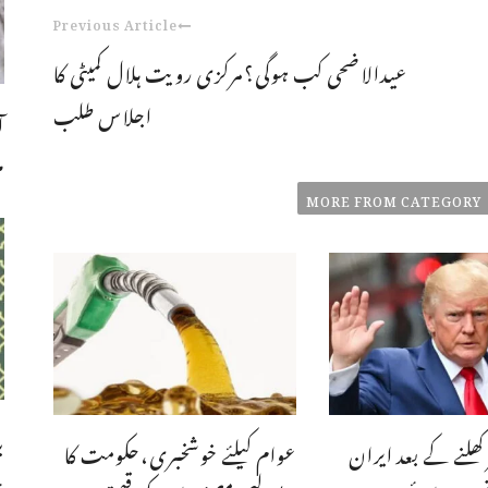
Previous Article
عیدالاضحی کب ہوگی؟مرکزی رویت ہلال کمیٹی کا
اجلاس طلب
ا
م
MORE FROM CATEGORY
ب
 کھلنے کے بعد ایران
عوام کیلئے خوشخبری،حکومت کا
چ