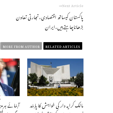
Next Article
پاکستان کیساتھ اقتصادی،تجارتی تعاون
بڑھاناچاہتےہیں،ایران
MORE FROM AUTHOR
RELATED ARTICLES
مالک کرایہ دار کی خواہش کا پابند
آبنائے ہرمز