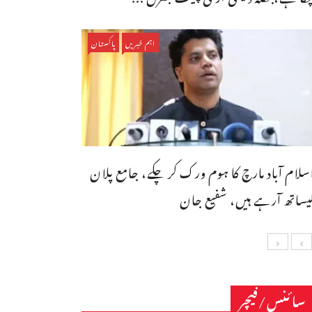
اہم خبریں
پاکستان
سلام آباد مارچ کا ہوم ورک کر چکے، جامع پلان
یساتھ آرہے ہیں، شفیع جان
سائنس/فیچر