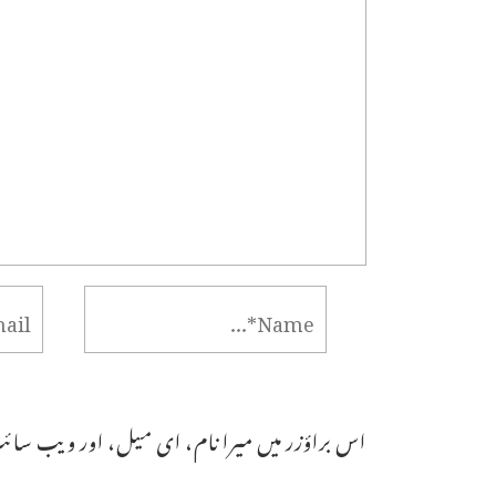
اس براؤزر میں میرا نام، ای میل، اور ویب سائٹ