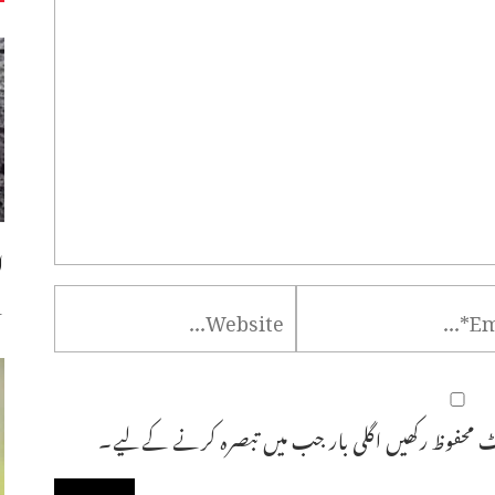
ا
س
 محفوظ رکھیں اگلی بار جب میں تبصرہ کرنے کےلیے۔