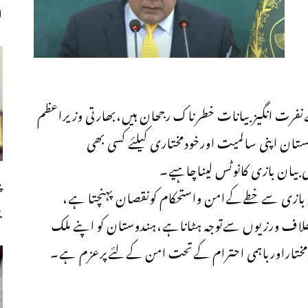
ا
کےنفرت انگیزبیانات خطرناک رجحان ہیں،بھارتی وزیراعظم
تان اپنی سالمیت اورخودمختاری کیلئے کسی بھی
بیان بازی کانوٹس لیناچاہیے۔
پ
ان بازی سےخطےکےامن واستحکام کونقصان پہنچتا ہے،
ب
خلاف ورزیوں سےتوجہ ہٹاناہے،ہندوستان کو اپنے ملک
ودمختاراورباہمی احترام کےتحت امن کےلئےپرعزم ہے۔