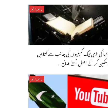
سائنس/فیچر
نیا کی بڑی ٹیک کمپنیوں کی جانب سے کتابیں
سکین کر کے اصل نسخے ضائع ...
سائنس/فیچر