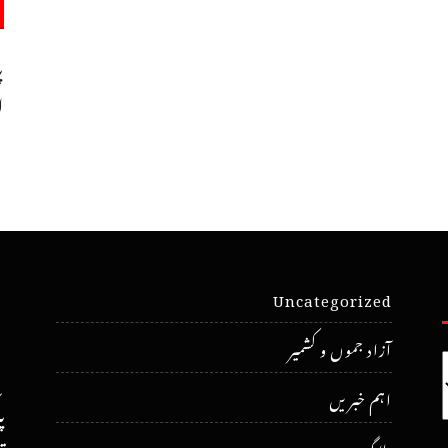
پ
ا
Uncategorized
آزاد جموں و کشمیر
اہم خبریں
پ
بلاگ