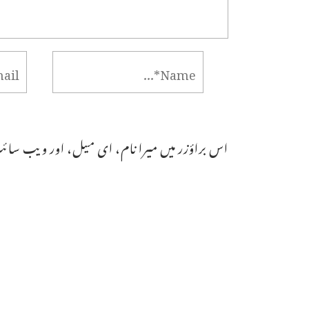
اس براؤزر میں میرا نام، ای میل، اور ویب سائٹ