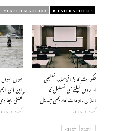
MORE FROM AUTHOR
RELATED ARTICLES
حکومت کا بڑا فیصلہ، تعلیمی
مون سون با
اداروں کیلئےنئی تعطیل کا
این ڈی ای
اعلان،اوقات کاربھی تبدیل
گھنٹی بجا دی
اگست 5, 2026
اگست 5, 2026
NEXT
PREV