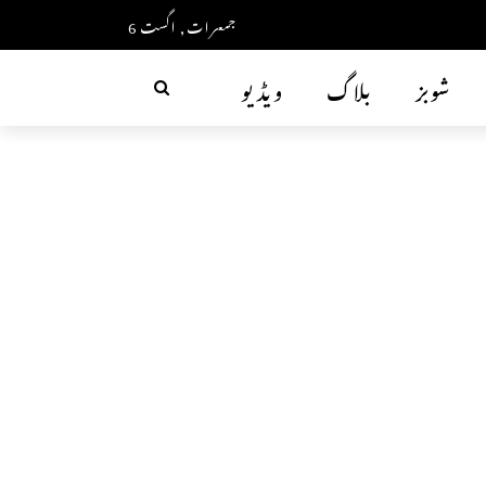
جمعرات, اگست 6
شوبز
بلاگ
ویڈیو