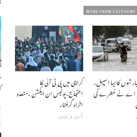
ک
MORE FROM CATEGORY
رشوں کا نیا اسپیل،
کراچی میں پی ٹی آئی کا
ک
م اے نے خطرے کی
احتجاج،پولیس ان ایکشن ،متعدد
افراد گرفتار
اگست 5, 2026