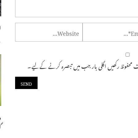
ا
س
 محفوظ رکھیں اگلی بار جب میں تبصرہ کرنے کےلیے۔
و
گ