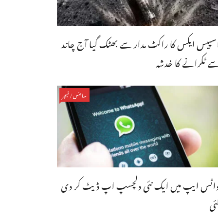
سپیس ایکس کا راکٹ مدار سے بھٹک گیا آج چاند
ے ٹکرانے کا خدشہ
سائنس/فیچر
اٹس ایپ میں ایک نئی دلچسپ اپ ڈیٹ کر دی
ئی