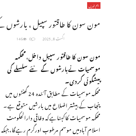
اہم خبریں
مون سون کا طاقتور سپیل ، بارشوں کے 
اگست 8, 2025
0
146
مون سون کا طاقتور سپیل داخل،محکمہ
موسمیات نےبارشوں کے نئے سلسلے کی
پیشگوئی کردی۔
محکمہ موسمیات کے مطابق آئندہ 24 گھنٹوں میں
پنجاب کے بیشتر اضلاع میں بارشیں متوقع ہے۔
محکمہ موسمیات کاکہناہےکہ وفاقی دارالحکومت
اسلام آبادمیں موسم مرطوب اورگرم رہےگا،جبکہ