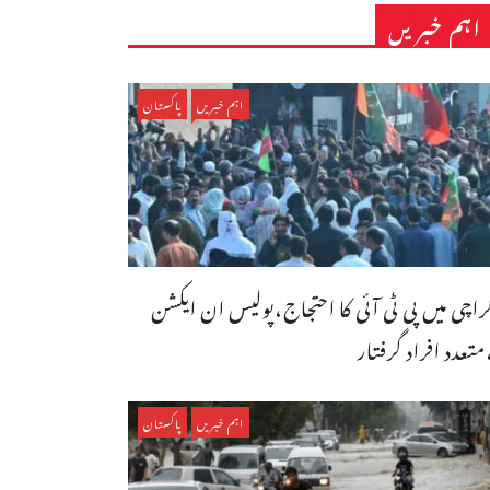
اہم خبریں
اہم خبریں
پاکستان
راچی میں پی ٹی آئی کا احتجاج،پولیس ان ایکشن
متعدد افراد گرفتار
اہم خبریں
پاکستان