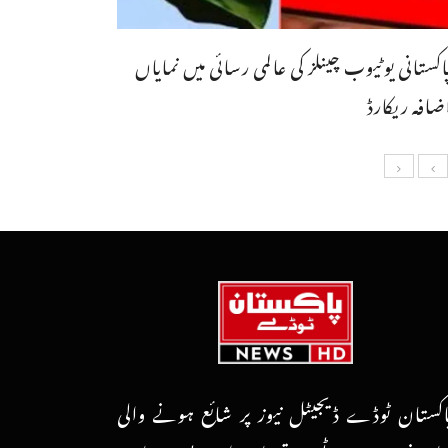
اکستانی یوٹیوب چینلز کی عالمی رسائی میں نمایاں
ضافہ ریکارڈ
اکستان ٹوڈے ڈیجیٹل نیوز پر شائع ہونے والی