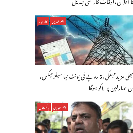
ا اعلان،اوقات کاربھی تبدیل
اہم خبریں
کاروبار
بجلی مزیدمہنگی،5 روپے فی یونٹ نیا سیلز ٹیکس،
ن صارفین پر لاگو ہوگا
اہم خبریں
پاکستان