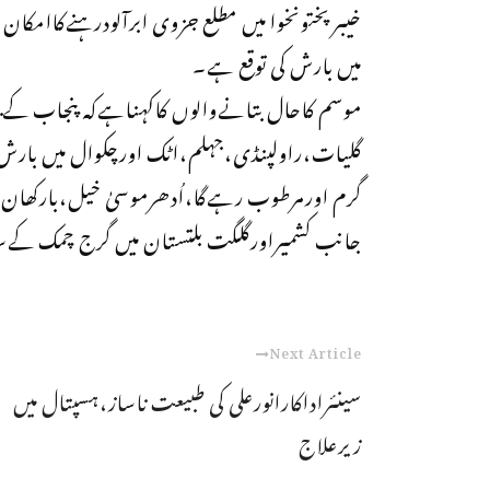
خیبرپختونخوا میں مطلع جزوی ابرآلودرہنےکاامکان 
میں بارش کی توقع ہے۔
موسم کاحال بتانےوالوں کاکہناہےکہ پنجاب کےب
گلیات،راولپنڈی،جہلم،اٹک اورچکوال میں بارش
گرم اورمرطوب رہےگا،اُدھرموسیٰ خیل،بارکھا
جانب کشمیراورگلگت بلتستان میں گرج چمک کےسا
Next Article
سینئراداکارانورعلی کی طبیعت ناساز،ہسپتال میں
زیرعلاج