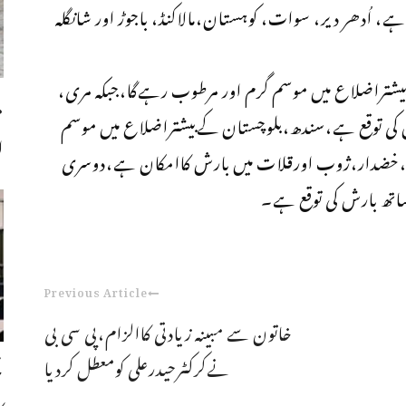
ہے، اُدھر دیر، سوات، کوہستان،مالاکنڈ، باجوڑ اور شانگلہ
یشتراضلاع میں موسم گرم اور مرطوب رہےگا،جبکہ مری،
م
 کی توقع ہے،سندھ،بلوچستان کےبیشتراضلاع میں موسم
ا
ن،خضدار،ژوب اورقلات میں بارش کاامکان ہے،دوسری
تھ بارش کی توقع ہے۔
Previous Article
خاتون سے مبینہ زیادتی کاالزام،پی سی بی
نےکرکٹرحیدرعلی کومعطل کردیا
ح