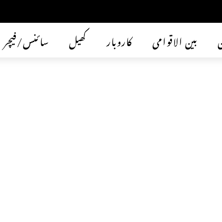
ن
بین الاقوامی
کاروبار
کھیل
سائنس/فیچر