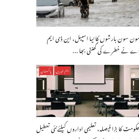
ون سون بارشوں کا نیا اسپیل، این ڈی ایم
ے نے خطرے کی گھنٹی بجا ...
اہم خبریں
پاکستان
کومت کا بڑا فیصلہ، تعلیمی اداروں کیلئےنئی تعطیل