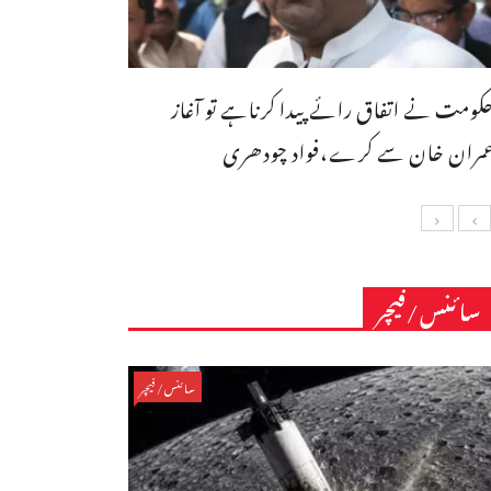
کومت نے اتفاق رائے پیدا کرناہے تو آغاز
مران خان سے کرے،فواد چودھری
سائنس/فیچر
سائنس/فیچر