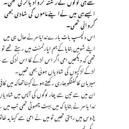
سےہی لوگوں کےر شتہ کروادیاکرتی تھی۔
ایسےہی میں نےاپنےماموں کی شادی بھی
کروائی تھی۔
اس دلچسپ بات بارےندایاسرنےحال ہی میں
اپنے شومیں بتایاکےہم اپارٹمنٹ میں رہتے تھے تو م
تھی کہ دیکھیں امی اگر اس لڑکے کا اس لڑکی سے ر
لڑکےلڑکیوں کی شادیاں ہوئی بھی تھیں۔
میزبان کاگفتگوجاری رکھتےہوئےکہناتھاکہ میں کافی 
ان میں سے تین سے چار لوگوں کی آپس میں شادیا
ندا یاسر نے بتایا کہ میں بہت چھوٹی تھی تب میں
پڑوس میں رہتی تھیں تو میں نے امی سے کہا یہ خا
دیکھ لیں۔