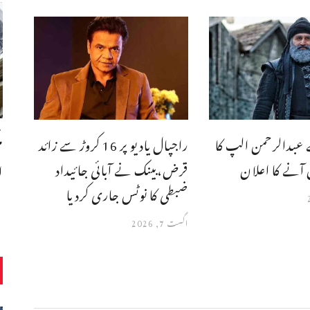
عبدالرحمن الپ کا
راجپال یادیو پر 16 کروڑ سے زائد
 آنے کا اعلان
قرض،بینک نے آبائی جائیداد
ا
ضبطی کا نوٹس جاری کردیا
اگست 7, 2026