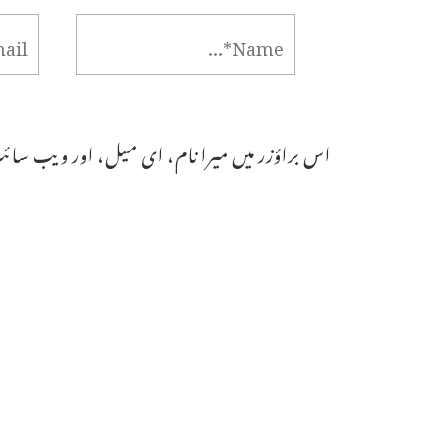
اس براؤزر میں میرا نام، ای میل، اور ویب سائٹ