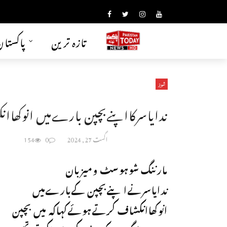
تازہ ترین
پاکستا
شوبز
ندایاسرکااپنےبچپن بارےمیں انوکھاا
اگست 27, 2024
0
154
مارننگ شوہوسٹ ومیزبان
ندایاسرنےاپنےبچپن کےبارےمیں
انوکھاانکشاف کرتےہوئےکہاکہ میں بچپن