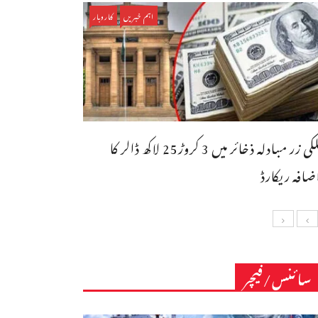
اہم خبریں
کاروبار
ملکی زر مبادلہ ذخائر میں 3 کروڑ25 لاکھ ڈالر کا
ضافہ ریکارڈ
سائنس/فیچر