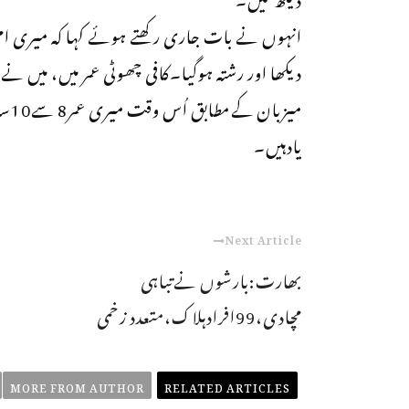
انہوں نے بات جاری رکھتے ہوئے کہا کہ میری امی 
دیکھا اور رشتہ ہوگیا۔کافی چھوٹی عمر میں، میں ن
میز
یادہیں۔
Next Article
بھارت:بارشوں نےتباہی
مچادی،99افرادہلاک،متعدد زخمی
MORE FROM AUTHOR
RELATED ARTICLES