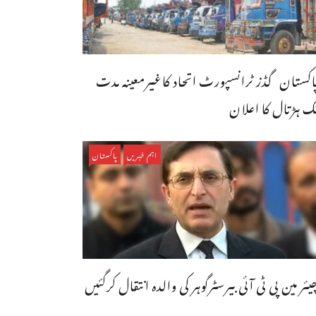
اکستان گڈز ٹرانسپورٹ اتحاد کاغیرمعینہ مدت
ک ہڑتال کا اعلان
اہم خبریں
پاکستان
یئر مین پی ٹی آئی بیرسٹرگوہر کی والدہ انتقال کرگئیں