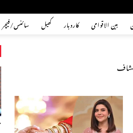
ن
بین الاقوامی
کاروبار
کھیل
سائنس/فیچر
نکشاف
م