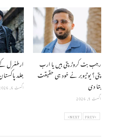
رجب بٹ کروڑ پتی ہیں یا ارب
ارطغرل کے 
پتی؟ یوٹیوبر نے خود ہی حقیقت
جلد پاکستان
بتا دی
اگست 6, 2026
اگست 5, 2026
NEXT
PREV