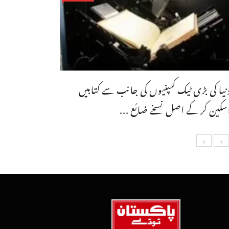
نیا کی بڑی ٹیک کمپنیوں کی جانب سے کتابیں
سکین کر کے اصل نسخے ضائع ...