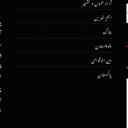
آزاد جموں و کشمیر
اہم خبریں
پ
ت
بلاگ
ر
بلوچستان
ہ
بین الاقوامی
ذ
پاکستان
خ
پ
ا
ش