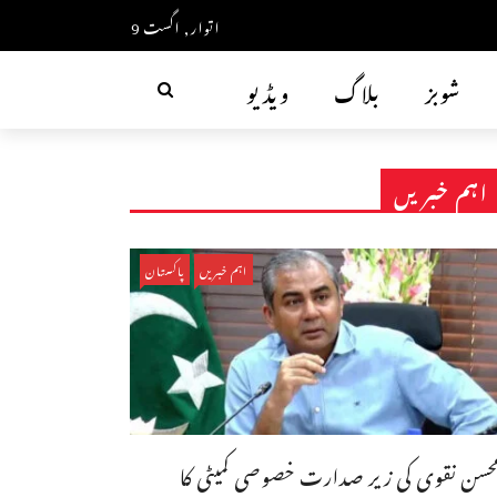
اتوار, اگست 9
شوبز
بلاگ
ویڈیو
اہم خبریں
اہم خبریں
پاکستان
حسن نقوی کی زیر صدارت خصوصی کمیٹی کا