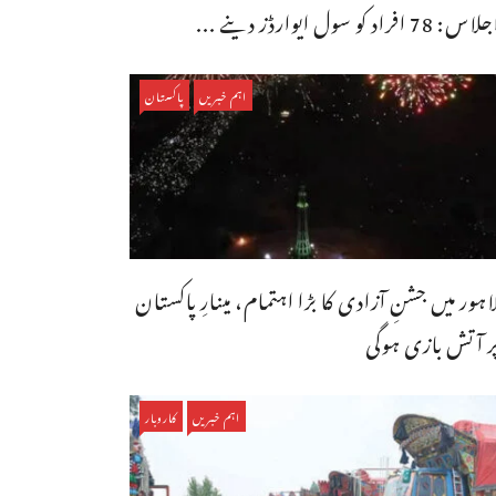
اس: 78 افراد کو سول ایوارڈز دینے ...
اہم خبریں
پاکستان
اہور میں جشنِ آزادی کا بڑا اہتمام، مینارِ پاکستان
ر آتش بازی ہوگی
اہم خبریں
کاروبار