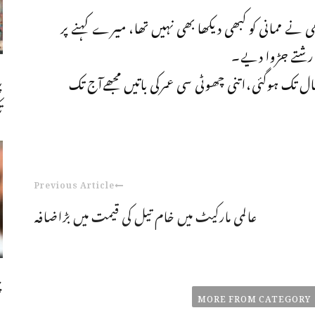
نے ممانی کو کبھی دیکھا بھی نہیں تھا، میرے کہنے پر
ے رشتے جڑوا دیے۔
پ
بان کےمطابق اُس وقت میری عمر8 سے10سال تک ہوگئی،اتنی چھوٹی سی عمرکی باتیں مجھےآج تک
ت
Previous Article
عالمی مارکیٹ میں خام تیل کی قیمت میں بڑاضافہ
چ
MORE FROM CATEGORY