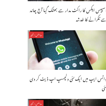
سپیس ایکس کا راکٹ مدار سے بھٹک گیا آج چاند
ے ٹکرانے کا خدشہ
سائنس/فیچر
اٹس ایپ میں ایک نئی دلچسپ اپ ڈیٹ کر دی
ئی
سائنس/فیچر