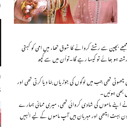
اجل
جھے بچپن سے رشتے کروانے کا شوق تھا، میں امی کو کہتی
شتہ ہو جائے تو کیسا رہے گا۔تواُن میں سےکچھ
ل
چھوٹی تھی جب میں لوگوں کی جوڑیاں بنا دیا کرتی تھی اور
پ
ں بھی ہوئیں۔
 نے اپنے ماموں کی شادی کروائی تھی، میری ممانی ہمارے
تون بہت اچھی اور مہربان ہیں آپ ماموں کے لیے انہیں