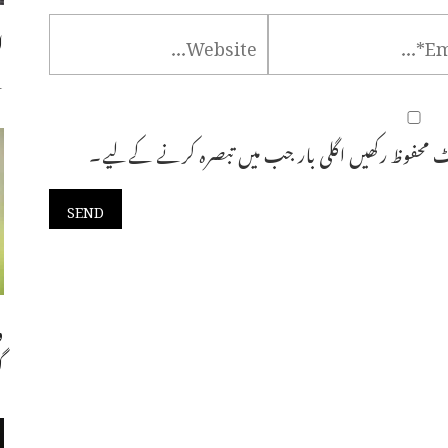
ا
س
 محفوظ رکھیں اگلی بار جب میں تبصرہ کرنے کےلیے۔
و
گ