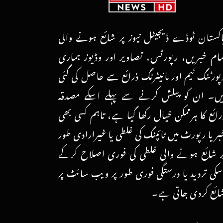
اکستان ٹوڈے ڈیجیٹل نیوز پر شائع ہونے والی
مام خبریں، رپورٹس، تصاویر اور وڈیوز ہماری
پورٹنگ ٹیم اور مانیٹرنگ ذرائع سے حاصل کی گئی
یں۔ ان کو پبلش کرنے سے پہلے اسکے مصدقہ
رائع کا ہرممکن خیال رکھا گیا ہے، تاہم کسی بھی
بر یا رپورٹ میں ٹائپنگ کی غلطی یا غیرارادی طور
ر شائع ہونے والی غلطی کی فوری اصلاح کرکے
سکی تردید یا درستگی فوری طور پر ویب سائٹ پر
ائع کردی جاتی ہے۔