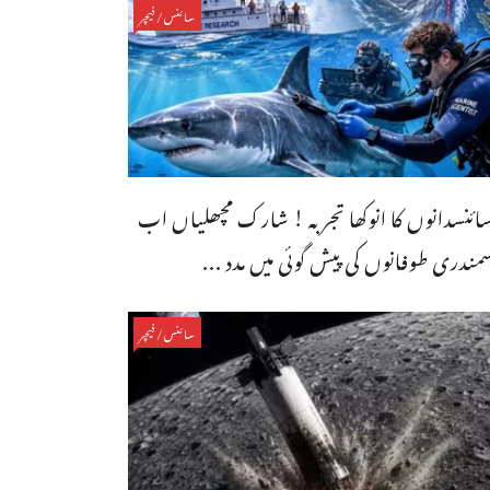
سائنس/فیچر
ائنسدانوں کا انوکھا تجربہ ! شارک مچھلیاں اب
مندری طوفانوں کی پیش گوئی میں مدد ...
سائنس/فیچر