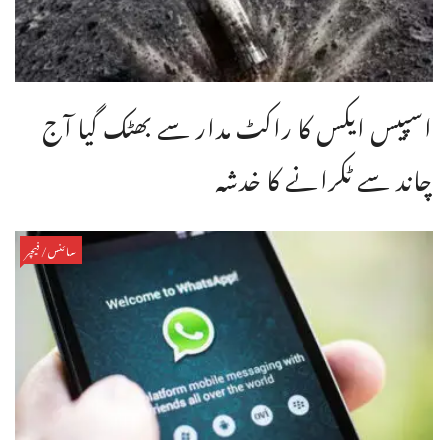
اسپیس ایکس کا راکٹ مدار سے بھٹک گیا آج
چاند سے ٹکرانے کا خدشہ
سائنس/فیچر