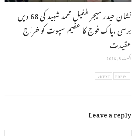
نشان حیدر میجر طفیل محمد شہید کی 68 ویں
برسی ،پاک فوج کا عظیم سپوت کو خراج
عقیدت
اگست 8, 2026
NEXT
PREV
Leave a reply