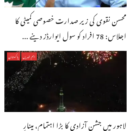
محسن نقوی کی زیر صدارت خصوصی کمیٹی کا
اجلاس: 78 افراد کو سول ایوارڈز دینے ...
اہم خبریں
پاکستان
لاہور میں جشنِ آزادی کا بڑا اہتمام، مینارِ