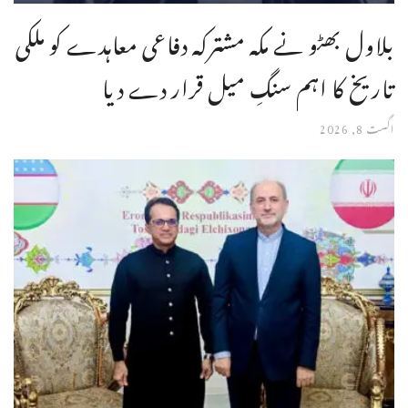
بلاول بھٹو نے مکہ مشترکہ دفاعی معاہدے کو ملکی
تاریخ کا اہم سنگِ میل قرار دے دیا
اگست 8, 2026