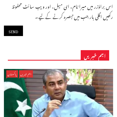
اس براؤزر میں میرا نام، ای میل، اور ویب سائٹ محفوظ
رکھیں اگلی بار جب میں تبصرہ کرنے کےلیے۔
اہم خبریں
اہم خبریں
پاکستان