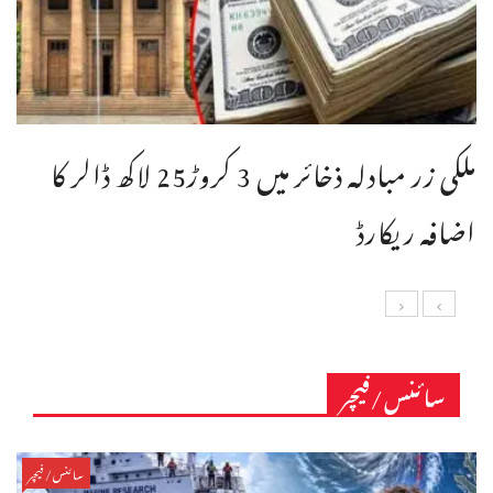
ملکی زر مبادلہ ذخائر میں 3 کروڑ25 لاکھ ڈالر کا
اضافہ ریکارڈ
سائنس/فیچر
سائنس/فیچر