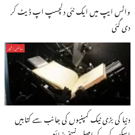
واٹس ایپ میں ایک نئی دلچسپ اپ ڈیٹ کر
دی گئی
سائنس/فیچر
دنیا کی بڑی ٹیک کمپنیوں کی جانب سے کتابیں
اسکین کر کے اصل نسخے ضائع ...