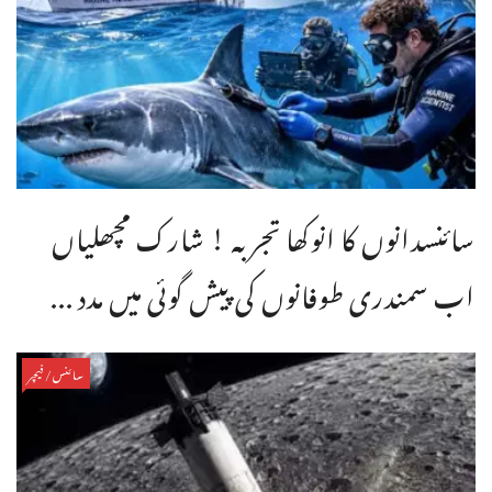
سائنسدانوں کا انوکھا تجربہ ! شارک مچھلیاں
اب سمندری طوفانوں کی پیش گوئی میں مدد ...
سائنس/فیچر