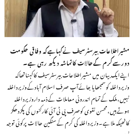
مشیراطلاعات بیرسٹرسیف نےکہاہےکہ وفاقی حکومت
دورسےکرم کےحالات کاتماشہ دیکھ رہی ہے۔
اپنےایک بیان میں مشیراطلاعات بیرسٹرسیف کاکہناتھاکہ
وزیرداخلہ کوسمجھایا جائےآپ صرف اسلام آبادکےوزیرداخلہ
نہیں،ملک کےتمام اندرونی معاملات کےذمہ داروزیرداخلہ
ہوتےہیں،محسن نقوی کوصرف پی ٹی آئی کارکنوں کی پکڑدھکڑ
کاٹھیکہ ملاہے۔وزیرداخلہ کی کرم کےسنگین حالات پرکوئی توجہ
نہیں۔