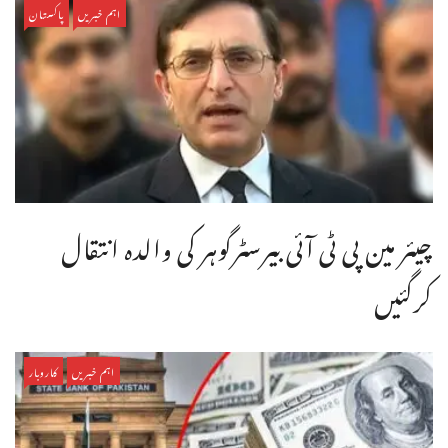
اہم خبریں
پاکستان
چیئر مین پی ٹی آئی بیرسٹرگوہر کی والدہ انتقال
کرگئیں
اہم خبریں
کاروبار