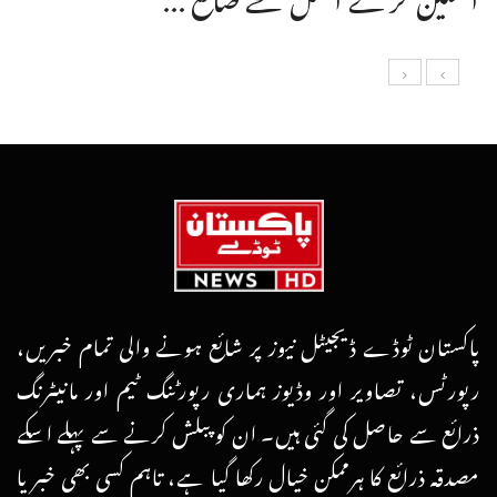
پاکستان ٹوڈے ڈیجیٹل نیوز پر شائع ہونے والی تمام خبریں،
رپورٹس، تصاویر اور وڈیوز ہماری رپورٹنگ ٹیم اور مانیٹرنگ
ذرائع سے حاصل کی گئی ہیں۔ ان کو پبلش کرنے سے پہلے اسکے
مصدقہ ذرائع کا ہرممکن خیال رکھا گیا ہے، تاہم کسی بھی خبر یا