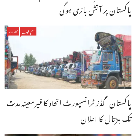
پاکستان پر آتش بازی ہوگی
اہم خبریں
کاروبار
پاکستان گڈز ٹرانسپورٹ اتحاد کاغیرمعینہ مدت
تک ہڑتال کا اعلان