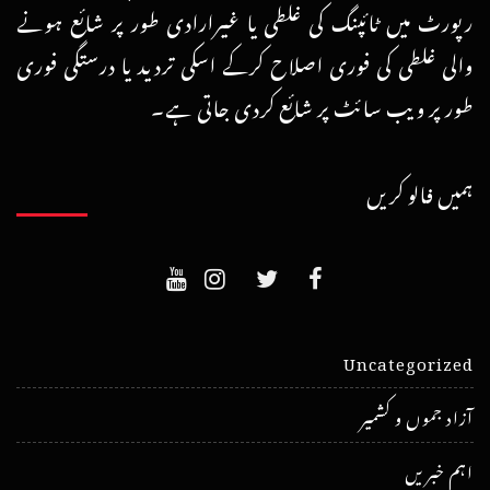
رپورٹ میں ٹائپنگ کی غلطی یا غیرارادی طور پر شائع ہونے
والی غلطی کی فوری اصلاح کرکے اسکی تردید یا درستگی فوری
طور پر ویب سائٹ پر شائع کردی جاتی ہے۔
ہمیں فالو کریں
Uncategorized
آزاد جموں و کشمیر
اہم خبریں