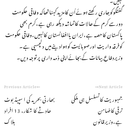
گفتگوکوجاری رکھتےہوئےاُن کامزیدکہناتھاکہ وفاقی حکومت
دورسےکرم کےحالات کاتماشہ دیکھ رہی ہے،کرم بھی
پاکستان کاحصہ ہے،ایران یاافغانستان کانہیں،وفاقی حکومت
کوفرقہ واریت اورصوبائیت کوہوادینےمیں دلچسپی ہے۔
وزیردفاع بیانات کےبجائےاپنی ذمہ داری پرتوجہ دیں۔
Previous Article
Next Article
جمہوریت کاتسلسل ہی ملکی
بھارتی بحریہ کی ا سپیڈ بوٹ
ترقی کاضامن
حادثے کا شکار، 13 افراد
ہے،وزیرقانون
ہلاک