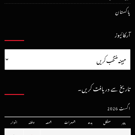
پاکستان
آرکائیوز
تاریخ سے دریافت کریں۔
اگست 2026
پیر
منگل
بدھ
جمعرات
جمعہ
ہفتہ
اتوار