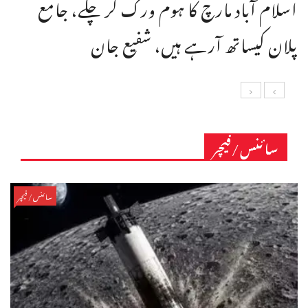
اسلام آباد مارچ کا ہوم ورک کر چکے، جامع
پلان کیساتھ آرہے ہیں، شفیع جان
سائنس/فیچر
سائنس/فیچر