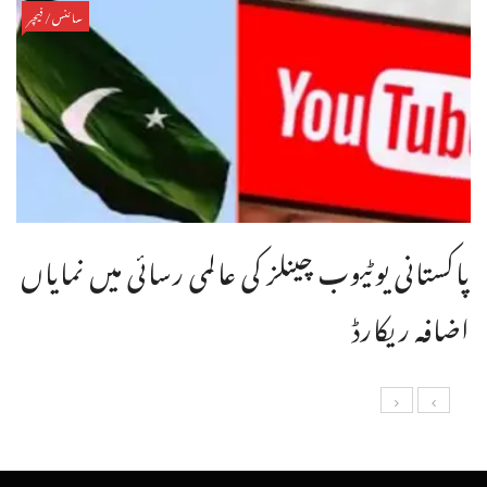
سائنس/فیچر
پاکستانی یوٹیوب چینلز کی عالمی رسائی میں نمایاں
اضافہ ریکارڈ