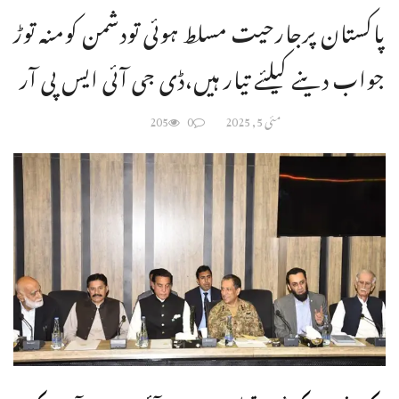
پاکستان پرجارحیت مسلط ہوئی تودشمن کومنہ توڑ
جواب دینے کیلئے تیار ہیں،ڈی جی آئی ایس پی آر
مئی 5, 2025
0
205