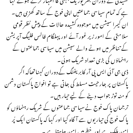
ہے کہ تمام سیاسی جماعتیں اپنی فوج کے ساتھ کھڑی ہیں۔
ان کیمرا سیشن میں موجودہ کشیدہ حالات کے پیش نظر قومی
سلامتی کے امور زیر غور آئے اور پہلگام فالس فلیگ آپریشن
کے تناظر میں ہونے والے سیشن میں سیاسی جماعتوں کے
رہنماؤں کی بڑی تعداد شریک ہوئی۔
ڈی جی آئی ایس پی آر کابریفنگ کےدوران کہناتھاکہ اگر
پاکستان پر جارحیت مسلط کی جاتی ہے تو افواج پاکستان دشمن
کو منہ توڑ جواب دینے کے لیے تیار ہیں۔
ترجمان پاک فوج نےسیاسی جماعتوں کے شریک رہنماؤں کو
پاک فوج کی تیاریوں سے آگاہ کیا اور کہا کہ پاکستان ایک پُر
امن ملک ہے اور خطے میں امن چاہتا ہے ۔