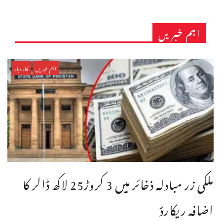
اہم خبریں
اہم خبریں
کاروبار
ملکی زر مبادلہ ذخائر میں 3 کروڑ25 لاکھ ڈالر کا
اضافہ ریکارڈ