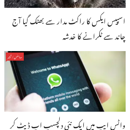
اسپیس ایکس کا راکٹ مدار سے بھٹک گیا آج
چاند سے ٹکرانے کا خدشہ
سائنس/فیچر
واٹس ایپ میں ایک نئی دلچسپ اپ ڈیٹ کر