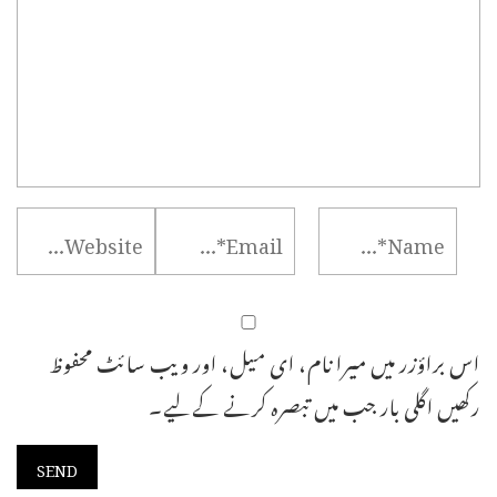
اس براؤزر میں میرا نام، ای میل، اور ویب سائٹ محفوظ
رکھیں اگلی بار جب میں تبصرہ کرنے کےلیے۔