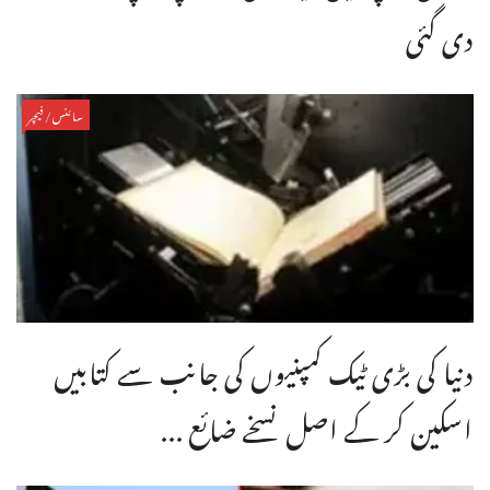
دی گئی
سائنس/فیچر
دنیا کی بڑی ٹیک کمپنیوں کی جانب سے کتابیں
اسکین کر کے اصل نسخے ضائع ...