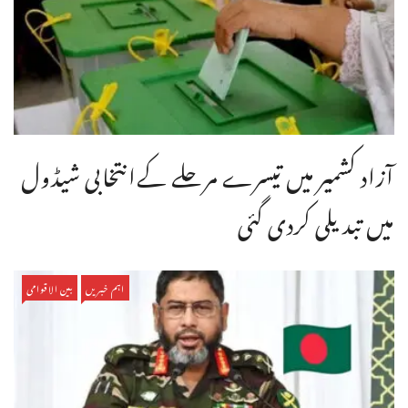
آزاد کشمیر میں تیسرے مرحلے کےانتخابی شیڈول
میں تبدیلی کردی گئی
اہم خبریں
بین الاقوامی