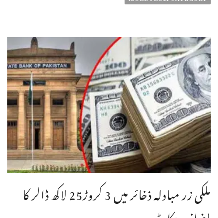
ملکی زر مبادلہ ذخائر میں 3 کروڑ25 لاکھ ڈالر کا
اضافہ ریکارڈ