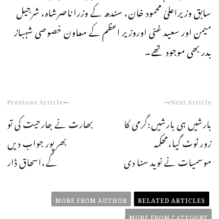
سابق وزیراعلیٰ محمود خان، سندھ کے وزرا ناصرشاہ، شرجیل
میمن اور سعید غنی اوروزیر اعظم کے معاون خصوصی شہباز
بدر بھی موجود تھے۔
Previous Article
Next Article
بارشیں ہی بارشیں:گرمی کا
بھارت نے جارحیت کی تو
زور ٹوٹ گیا،محکمہ
بھرپور جواب دیں
موسمیات نے نوید سنا دی
گے،اسحاق ڈار
MORE FROM AUTHOR
RELATED ARTICLES
MORE FROM CATEGORY