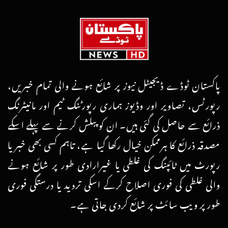
پاکستان ٹوڈے ڈیجیٹل نیوز پر شائع ہونے والی تمام خبریں،
رپورٹس، تصاویر اور وڈیوز ہماری رپورٹنگ ٹیم اور مانیٹرنگ
ذرائع سے حاصل کی گئی ہیں۔ ان کو پبلش کرنے سے پہلے اسکے
مصدقہ ذرائع کا ہرممکن خیال رکھا گیا ہے، تاہم کسی بھی خبر یا
رپورٹ میں ٹائپنگ کی غلطی یا غیرارادی طور پر شائع ہونے
والی غلطی کی فوری اصلاح کرکے اسکی تردید یا درستگی فوری
طور پر ویب سائٹ پر شائع کردی جاتی ہے۔