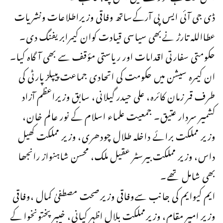
ڈی جی آئی ایس پی آرکےساتھ وفاقی وزیراطلاعات ونشریات
عطااللہ تارڑ نےبھی سیاسی قیادت کوان کیمرابریفنگ دی۔
حکومتی سفارتی اقدامات اور ریاستی مؤقف سے بھی آگاہ کیا۔
ان کیمرہ سیشن میں حکومت کی اتحادی جماعت پیپلزپارٹی کی
طرف قمر زمان کائرہ، علی حیدر گیلانی، سابق وزیراعظم آزاد
کشمیر سردار عتیق۔ جمعیت علماء اسلام کے نور عالم خان،
وزیر مملکت برائے داخلہ طلال چودھری، وزیر مملکت کھیل
داس، وزیر مملکت بیرسٹر عقیل ملک، محسن شاہنواز رانجھا
بھی شامل تھے۔
ایم کیوایم کی جانب سےوفاقی وزیرصحت مصطفیٰ کمال ،وفاقی
وزیر امیر مقام، وزیرمملکت بلال اظہر کیانی، خیبرپختونخوا کے