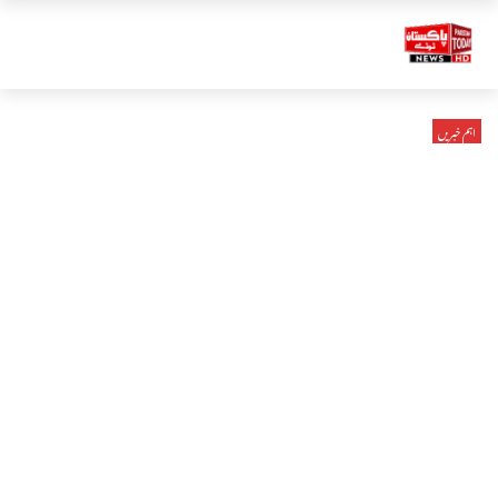
اہم خبریں