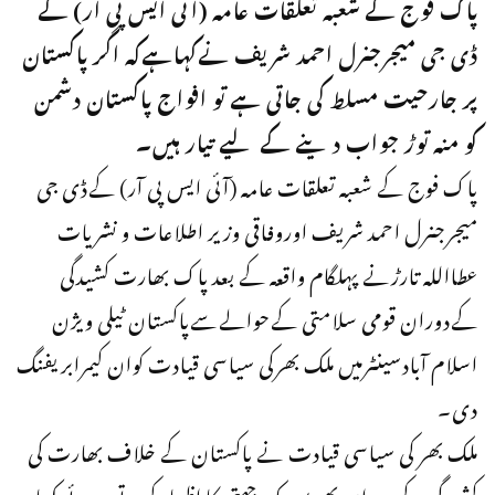
پاک فوج کے شعبہ تعلقات عامہ (آئی ایس پی آر) کے
ڈی جی میجرجنرل احمد شریف نےکہاہےکہ اگر پاکستان
پر جارحیت مسلط کی جاتی ہے تو افواج پاکستان دشمن
کو منہ توڑ جواب دینے کے لیے تیار ہیں۔
پاک فوج کے شعبہ تعلقات عامہ (آئی ایس پی آر) کےڈی جی
میجرجنرل احمد شریف اوروفاقی وزیر اطلاعات و نشریات
عطااللہ تارڑنے پہلگام واقعہ کے بعد پاک بھارت کشیدگی
کےدوران قومی سلامتی کےحوالےسےپاکستان ٹیلی ویژن
اسلام آبادسینٹرمیں ملک بھرکی سیاسی قیادت کوان کیمرابریفنگ
دی۔
ملک بھر کی سیاسی قیادت نے پاکستان کے خلاف بھارت کی
کشیدگی کے دوران بھر پور یک جہتی کا اظہار کرتے ہوئے کہا