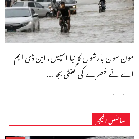
مون سون بارشوں کا نیا اسپیل، این ڈی ایم
اے نے خطرے کی گھنٹی بجا ...
سائنس/فیچر