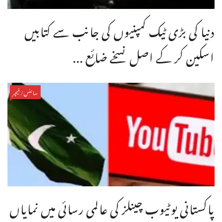
دنیا کی بڑی ٹیک کمپنیوں کی جانب سے کتابیں
اسکین کر کے اصل نسخے ضائع ...
سائنس/فیچر
پاکستانی یوٹیوب چینلز کی عالمی رسائی میں نمایاں