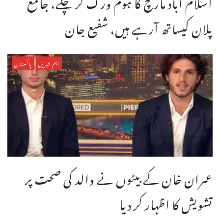
اسلام آباد مارچ کا ہوم ورک کر چکے، جامع
پلان کیساتھ آرہے ہیں، شفیع جان
اہم خبریں
پاکستان
عمران خان کے بیٹوں نے والد کی صحت پر
تشویش کا اظہار کر دیا