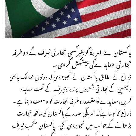
پاکستان نے امریکاکوبغیرکسی تجارتی ٹیرف کےدوطرفہ
تجارتی معاہدےکی پیشکش کردی۔
ذرائع کےمطابق پاکستان نے تجویزدی کہ دونوں ممالک باہمی
دلچسپی کےتجارتی شعبوں پرزیروٹیرف کےتحت معاہدہ
کریں،معاہدےکامقصددوطرفہ تجارت کو وسعت دیناہے۔
ذرائع کاکہناہےکہ امریکی صدرکےپاکستان کیساتھ تجارت
بڑھانےکےجواب میں تجویزدی گئی۔پاکستان منتخب ٹیرف