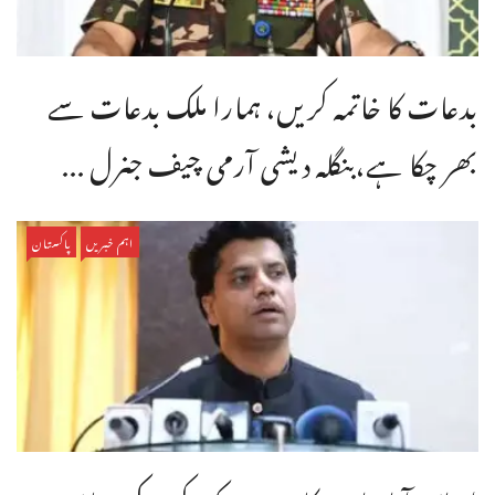
بدعات کا خاتمہ کریں، ہمارا ملک بدعات سے
بھر چکا ہے،بنگله دیشی آرمی چیف جنرل ...
اہم خبریں
پاکستان