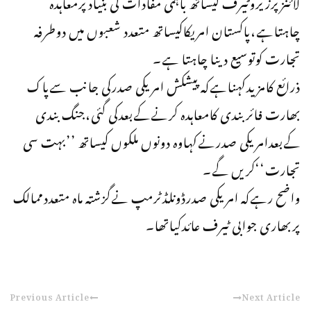
لائنزپرزیروٹیرف کیساتھ باہمی مفادات کی بنیادپرمعاہدہ
چاہتاہے،پاکستان امریکاکیساتھ متعدد شعبوں میں دوطرفہ
تجارت کوتوسیع دینا چاہتا ہے۔
ذرائع کامزیدکہناہےکہ پیشکش امریکی صدرکی جانب سےپاک
بھارت فائربندی کامعاہدہ کرنےکےبعدکی گئی،جنگ بندی
کےبعدامریکی صدرنےکہاوہ دونوں ملکوں کیساتھ ’’بہت سی
تجارت‘‘کریں گے۔
واضح رہےکہ امریکی صدرڈونلڈٹرمپ نےگزشتہ ماہ متعددممالک
پربھاری جوابی ٹیرف عائدکیاتھا۔
Previous Article
Next Article