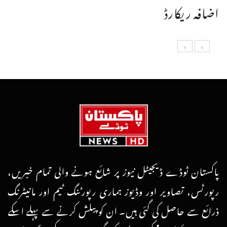
اضافہ ریکارڈ
پاکستان ٹوڈے ڈیجیٹل نیوز پر شائع ہونے والی تمام خبریں،
رپورٹس، تصاویر اور وڈیوز ہماری رپورٹنگ ٹیم اور مانیٹرنگ
ذرائع سے حاصل کی گئی ہیں۔ ان کو پبلش کرنے سے پہلے اسکے