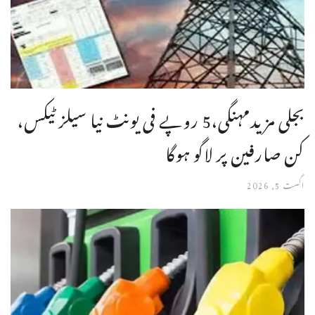
بجلی مزیدمہنگی،5 روپے فی یونٹ نیا سیلز ٹیکس،
کن صارفین پر لاگو ہوگا
اگست 5, 2026