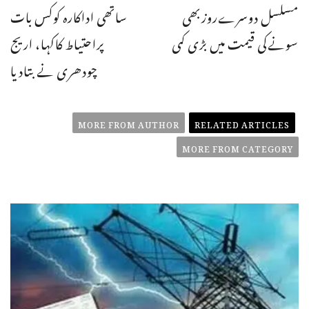
مسلسل دوسرےروزبھی
ساتھی اداکارہ کوکس بات
سونےکی قیمت میں بڑی کمی
پراحتیاط کاکہا، اریج
چودھری نے بتادیا
MORE FROM AUTHOR
RELATED ARTICLES
MORE FROM CATEGORY