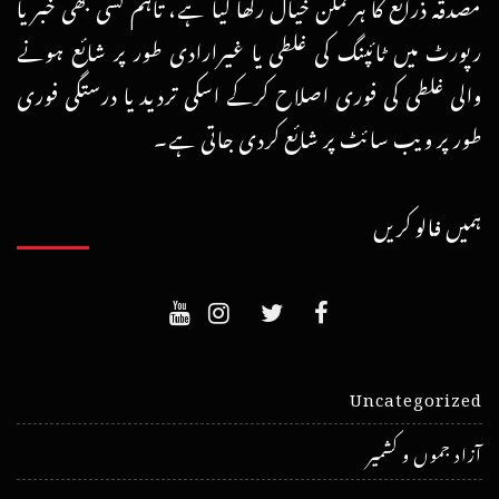
مصدقہ ذرائع کا ہرممکن خیال رکھا گیا ہے، تاہم کسی بھی خبر یا
رپورٹ میں ٹائپنگ کی غلطی یا غیرارادی طور پر شائع ہونے
والی غلطی کی فوری اصلاح کرکے اسکی تردید یا درستگی فوری
طور پر ویب سائٹ پر شائع کردی جاتی ہے۔
ہمیں فالو کریں
Uncategorized
آزاد جموں و کشمیر