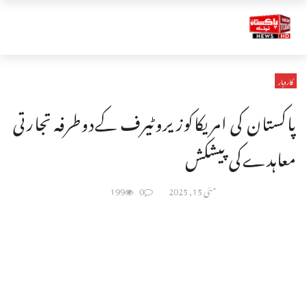
کاروبار
پاکستان کی امریکاکوزیروٹیرف کےدوطرفہ تجارتی
معاہدےکی پیشکش
مئی 15, 2025
0
199