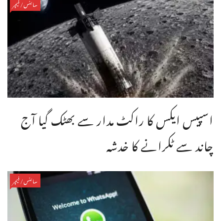
سائنس/فیچر
اسپیس ایکس کا راکٹ مدار سے بھٹک گیا آج
چاند سے ٹکرانے کا خدشہ
سائنس/فیچر