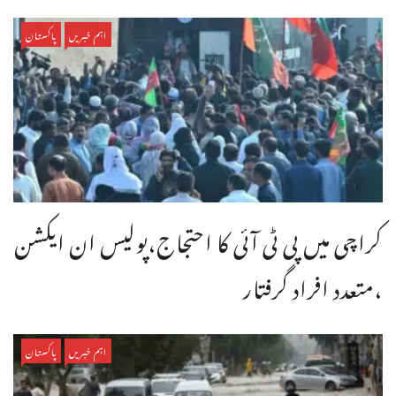
اہم خبریں
پاکستان
کراچی میں پی ٹی آئی کا احتجاج،پولیس ان ایکشن
،متعدد افراد گرفتار
اہم خبریں
پاکستان