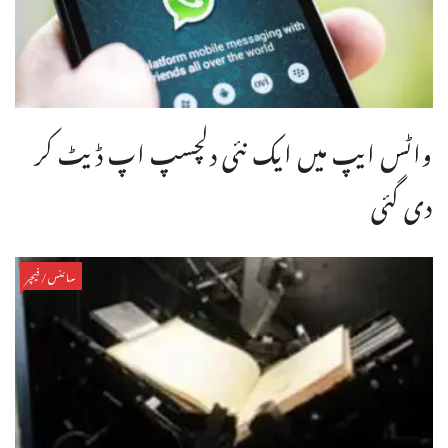
واٹس ایپ میں ایک نئی دلچسپ اپ ڈیٹ کر
دی گئی
سائنس/فیچر