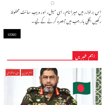
اس براؤزر میں میرا نام، ای میل، اور ویب سائٹ محفوظ
رکھیں اگلی بار جب میں تبصرہ کرنے کےلیے۔
اہم خبریں
اہم خبریں
بین الاقوامی