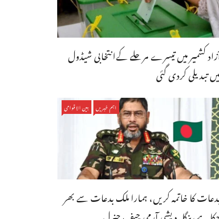
ٓزاد کشمیر میں تیسرے مرحلے کےانتخابی شیڈول
یں تبدیلی کردی گئی
اہم خبریں
بین الاقوامی
دعات کا خاتمہ کریں، ہمارا ملک بدعات سے بھر
کا ہے،بنگله دیشی آرمی چیف جنرل ...