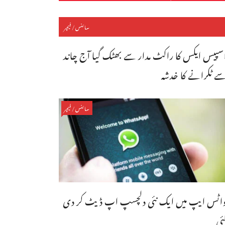
سائنس/فیچر
سپیس ایکس کا راکٹ مدار سے بھٹک گیا آج چاند
ے ٹکرانے کا خدشہ
سائنس/فیچر
اٹس ایپ میں ایک نئی دلچسپ اپ ڈیٹ کر دی
ئی