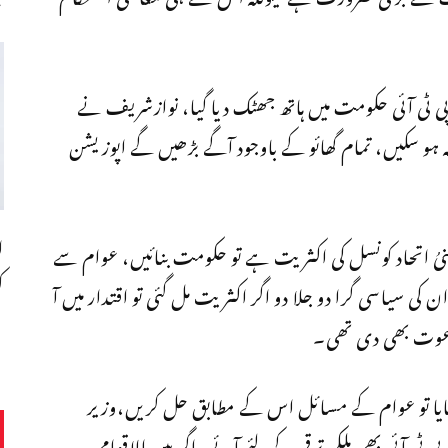
پی ٹی آئی حکومت میں ہاتھ جھٹک دیا گیا، نوازشریف نے
 نہ ہو سکیں، تمام گھائو کے باوجود آگے بڑھیں گے اپوزیشن
ا
یُ اتحاد کونسل کی اکثریت ہے تو حکومت بنائیں، عوام سے
ک
ن کی سیاسی گرا دو جلا دو اگر اکثریت مل گئی تو اقتدار میں آ
دعوت بھی دی تھی۔
ایا تو عوام کے مسائل اس کے مطابق حل کریں،وزیر
 ٹی آئی بھی ملکی ترقی کےلئے آئے، اگر بین الاقوامی