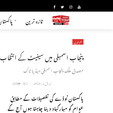
تازہ ترین
پاکستا
اہم خبریں
پنجاب اسمبلی میں سینیٹ کے انتخاب 
مصدق ملک پنجاب اسمبلی میڈیا ٹاک
اپریل 2, 2024
0
269
پاکستان ٹوڈے کی تفصیلات کے مطابق
عوام کو مبارکباد دینا چاہتا ہوں آج کے