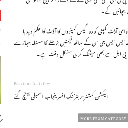
ے بچائیں گے۔
وامی آڈٹ کمپنی کو دو گیس کمپنیوں کا آڈٹ کا حکمُ دیدیا
ا
ہے ایس ایس جی سی کے ساتھ قیمتیں بڑھنے کا مسئلہ جہاز سے
س
جی پی ایل سے بھی میٹنگ کر لی مشکل وقت ہے۔
Previous Article
الیکشن کمشنر:ریٹرننگ افسر پنجاب اسمبلی پہنچ گئے
و
MORE FROM CATEGORY
گ