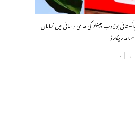
اکستانی یوٹیوب چینلز کی عالمی رسائی میں نمایاں
ضافہ ریکارڈ