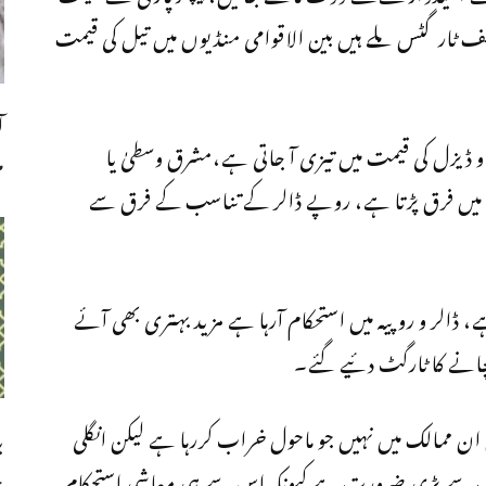
ختلف ٹارگٹس ملے ہیں بین الاقوامی منڈیوں میں تیل کی قیمت
ا
و ڈیزل کی قیمت میں تیزی آ جاتی ہے،مشرق وسطیٰ یا
م
وں میں فرق پڑتا ہے، روپے ڈالر کے تناسب کے فرق سے
، ڈالر و روپیہ میں استحکام آرہا ہے مزید بہتری بھی آئے
نچانے کا ٹارگٹ دئیے گئے۔
ن ممالک میں نہیں جو ماحول خراب کررہا ہے لیکن انگلی
ب
چ
 سے بڑی ضرورت ہے کیونکہ اس سے ہی معاشی استحکام