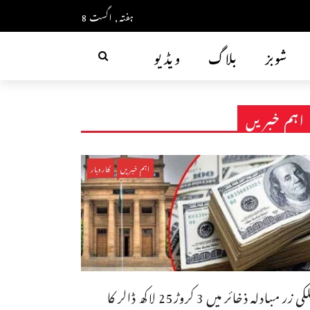
ہفتہ, اگست 8
شوبز
بلاگ
ویڈیو
اہم خبریں
اہم خبریں
کاروبار
ملکی زر مبادلہ ذخائر میں 3 کروڑ25 لاکھ ڈالر کا