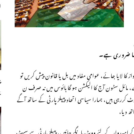
ا
ونا ضروری ہے۔
ز کا لایا جائے، عوامی مفاد میں بل یا قانون پیش کریں تو
پ
 مائل سٹون آج کا الیکشن ہو گا ہائوس میں نہ صرف ن
ب
ٹ کررہی ہیں، ہمارا سیاسی اتحاد پیپلزپارٹی کے ساتھ آگے
ھ دیا،
امیدوار کےلئے ووٹ مانگے جائیں، پیپلزپارٹی سے سیٹ