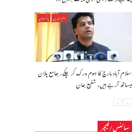
اہم خبریں
پاکستان
سلام آباد مارچ کا ہوم ورک کر چکے، جامع پلان
یساتھ آرہے ہیں، شفیع جان
سائنس/فیچر