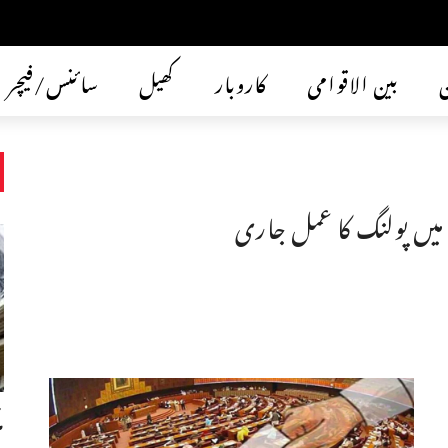
ن
بین الاقوامی
کاروبار
کھیل
سائنس/فیچر
میں پولنگ کا عمل جاری