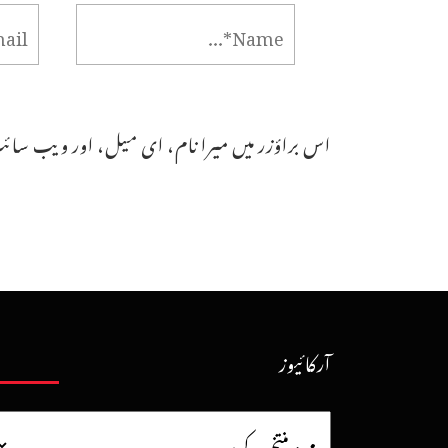
اس براؤزر میں میرا نام، ای میل، اور ویب سائٹ
آرکائیوز