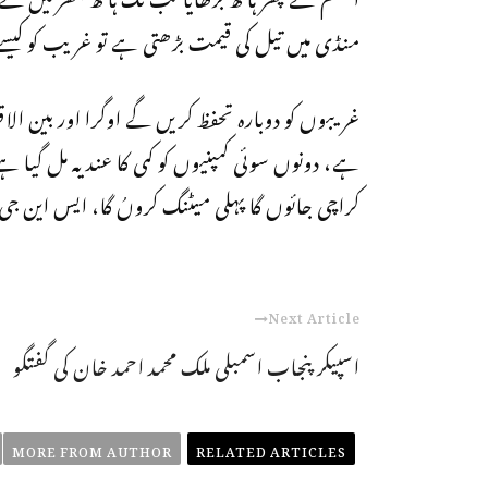
منڈی میں تیل کی قیمت بڑھتی ہے تو غریب کو کیس
غریبوں کو دوبارہ تحفظ کریں گے اوگرا اور بین الاق
ہے، دونوں سوئی کمپنیوں کو کمی کا عندیہ مل گیا 
کراچی جائوں گا پہلی میٹنگ کروںُ گا، ایس این 
Next Article
اسپیکر پنجاب اسمبلی ملک محمد احمد خان کی گفتگو
MORE FROM AUTHOR
RELATED ARTICLES