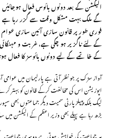
الیکشن کے بعد دونوں ہائوس فعال ہوجائیُں
گے ملک بہت مشکل وقت سے گزر رہا ہے
فوری طورپر قانون سازی آئین سازی عوام
کےلئے ناگزیر ہو چکی ہے،غربت و مہنگائی
کے خاتمے کےلیے دونوں ہائوسز کا فعال ہ
آواز سڑک پر جو نظر آتی ہے پارلیمان میں عوامی آوا
اپوزیشن اس کی مخالفت کرکے قانون کو بہتر کرے،
لیگ بلکہ پیپلزپارٹی سمیت دیگر جماعتوں بھی سپور
بڑھ رہا ہے پہلے بھی وزیر اعظم کے الیکشن میں سات
ہر جماعت کی خواہش ہوتی ہے دوسری جماعت کے 