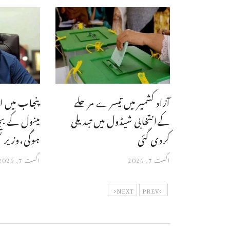
آزاد کشمیر میں تیسرے مرحلے
پنجاب میں ا
کےانتخابی شیڈول میں تبدیلی
مینول کے ب
کردی گئی
ہوگی،وزیر ت
اگست 7, 2026
اگست 7, 2026
NEXT
PREV