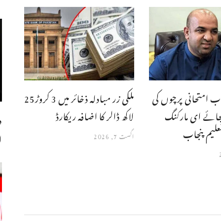
ب امتحانی پرچوں کی
ملکی زر مبادلہ ذخائر میں 3 کروڑ25
جائے ای مارکنگ
لاکھ ڈالر کا اضافہ ریکارڈ
د
علیم پنجاب
ا
اگست 7, 2026