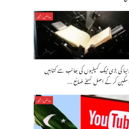
سائنس/فیچر
نیا کی بڑی ٹیک کمپنیوں کی جانب سے کتابیں
سکین کر کے اصل نسخے ضائع ...
سائنس/فیچر