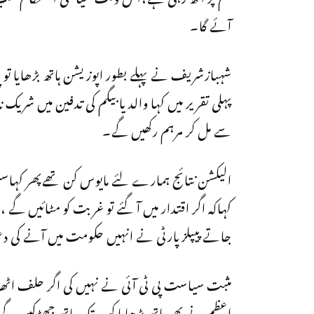
آئے گا۔
شہبازشریف نے پہلے بطور اپوزیشن ہاتھ بڑھایا تو 
پہلی تقریر میں کہا والد یا بیگم کی تدفین میں شریک
سے مل کر مرہم رکھیں گے۔
الیکشن نتائج ہمارے لئے مایوس کن تھےپھر کہاسن
کہاکہ اگر اقتدار میں آ گئے تو غربت کو مٹائیں گے ،ا
جاتے پیپلزپارٹی نے انہیں حکومت میں آنے کی 
مثبت سیاست پی ٹی آئی نے نہیں کی اگر حلف اٹھ
اعظم نے پھر ہاتھ بڑھایا کب تک ہاتھ جھڑکیں گے پی