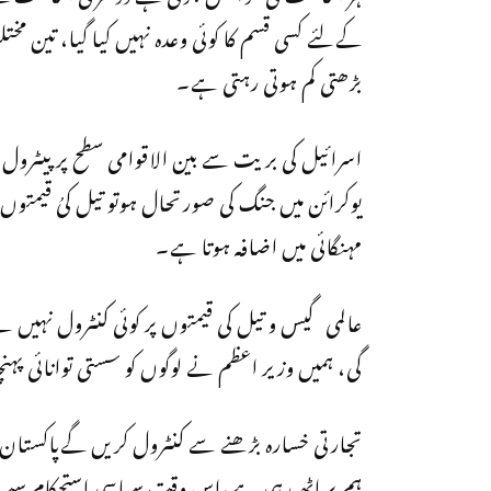
کےلئے کسی قسم کا کوئی وعدہ نہیں کیا گیا، تین م
بڑھتی کم ہوتی رہتی ہے۔
اسرائیل کی بریت سے بین الاقوامی سطح پر پیٹرول 
یوکرائن میں جنگ کی صورتحال ہوتو تیل کیُ قیمت
مہنگائی میں اضافہ ہوتا ہے۔
عالمی گیس و تیل کی قیمتوں پر کوئی کنٹرول نہیں ہے
گی، ہمیں وزیر اعظم نے لوگوں کو سستی توانائی پہ
تجارتی خسارہ بڑھنے سے کنٹرول کریں گےپاکستان ا
ہم پر اٹھ رہی ہے،اس وقت سیاسی استحکام سب