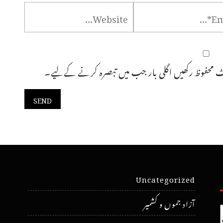
 محفوظ رکھیں اگلی بار جب میں تبصرہ کرنے کےلیے۔
Uncategorized
آزاد جموں و کشمیر