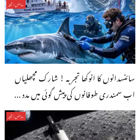
سائنس/فیچر
سائنسدانوں کا انوکھا تجربہ ! شارک مچھلیاں
اب سمندری طوفانوں کی پیش گوئی میں مدد ...
سائنس/فیچر