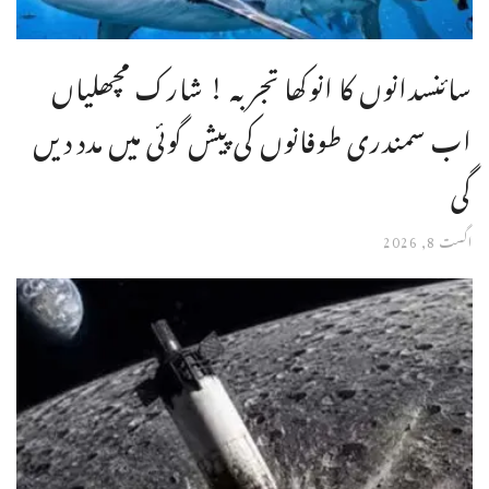
سائنسدانوں کا انوکھا تجربہ ! شارک مچھلیاں
اب سمندری طوفانوں کی پیش گوئی میں مدد دیں
گی
اگست 8, 2026