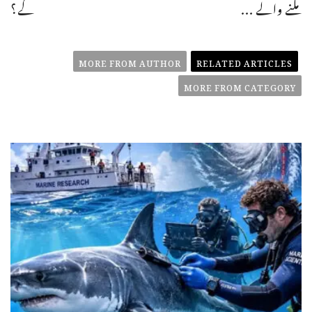
ملنے والے ...
گے؟
MORE FROM AUTHOR
RELATED ARTICLES
MORE FROM CATEGORY