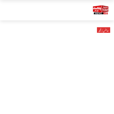
سائنس/فیچر