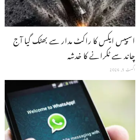
اسپیس ایکس کا راکٹ مدار سے بھٹک گیا آج
چاند سے ٹکرانے کا خدشہ
اگست 5, 2026