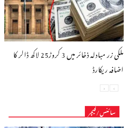
ملکی زر مبادلہ ذخائر میں 3 کروڑ25 لاکھ ڈالر کا
اضافہ ریکارڈ
سائنس/فیچر