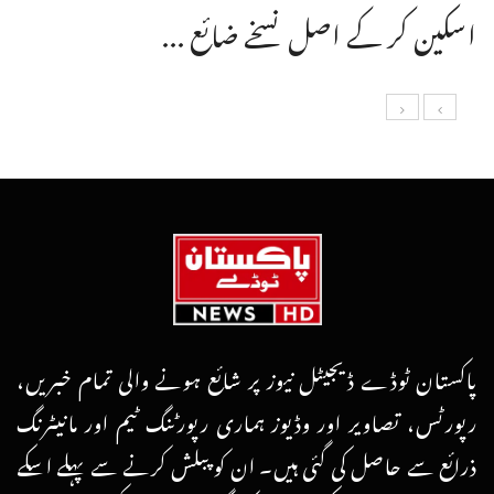
اسکین کر کے اصل نسخے ضائع ...
پاکستان ٹوڈے ڈیجیٹل نیوز پر شائع ہونے والی تمام خبریں،
رپورٹس، تصاویر اور وڈیوز ہماری رپورٹنگ ٹیم اور مانیٹرنگ
ذرائع سے حاصل کی گئی ہیں۔ ان کو پبلش کرنے سے پہلے اسکے