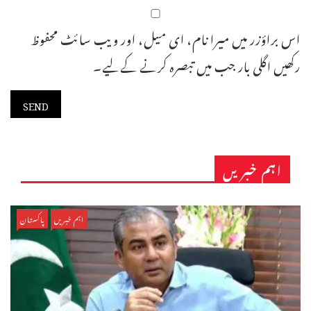
اس براؤزر میں میرا نام، ای میل، اور ویب سائٹ محفوظ
رکھیں اگلی بار جب میں تبصرہ کرنے کےلیے۔
اہم خبریں
اہم خبریں
پاکستان