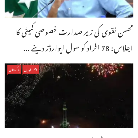
محسن نقوی کی زیر صدارت خصوصی کمیٹی کا
اجلاس: 78 افراد کو سول ایوارڈز دینے ...
اہم خبریں
پاکستان