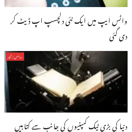
واٹس ایپ میں ایک نئی دلچسپ اپ ڈیٹ کر
دی گئی
سائنس/فیچر
دنیا کی بڑی ٹیک کمپنیوں کی جانب سے کتابیں