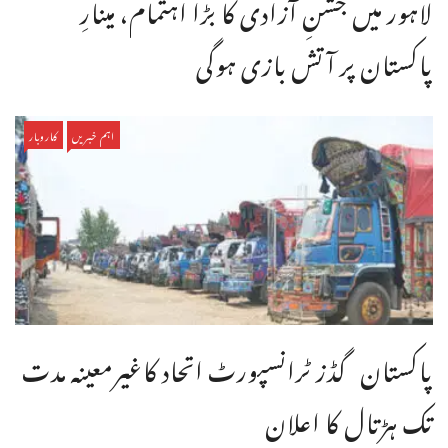
لاہور میں جشنِ آزادی کا بڑا اہتمام، مینارِ
پاکستان پر آتش بازی ہوگی
اہم خبریں
کاروبار
پاکستان گڈز ٹرانسپورٹ اتحاد کاغیرمعینہ مدت
تک ہڑتال کا اعلان