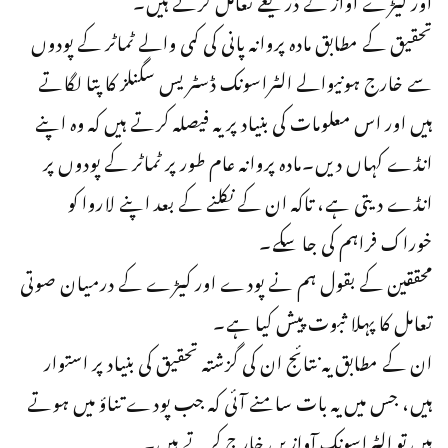
تحقیق کے مطابق مادہ پروانہ پانی کی کمی والے ٹماٹر کے پودوں
سے خارج ہونیوالے الٹراسونک ڈسٹریس سگنلز کا پتا لگاتے
ہیں اور اس معلومات کی بنیاد پر یہ فیصلہ کرتے ہیں کہ وہ اپنے
انڈے کہاں دیں۔مادہ پروانہ عام طور پر ٹماٹر کے پودوں پر
انڈے دیتی ہے، تاکہ ان کے نکلنے کے بعد اپنے لاروا کو
خوراک فراہم کی جا سکے۔
محققین کے بقول ہم نے پودے اور کیڑے کے درمیان صوتی
تعامل کا پہلا ثبوت پیش کیا ہے۔
ان کے مطابق یہ نتائج ان کی گزشتہ تحقیق کی بنیاد پر استوار
ہیں، جس میں یہ بات سامنے آئی کہ جب پودے تناؤ میں ہوتے
ہیں تو الٹراسونک آوازیں خارج کرتے ہیں۔