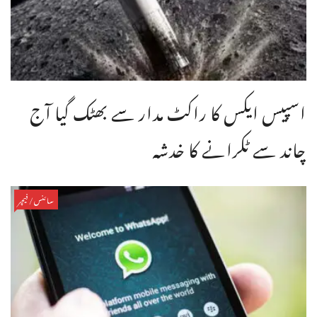
اسپیس ایکس کا راکٹ مدار سے بھٹک گیا آج
چاند سے ٹکرانے کا خدشہ
سائنس/فیچر