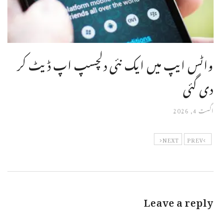
واٹس ایپ میں ایک نئی دلچسپ اپ ڈیٹ کر
دی گئی
اگست 4, 2026
NEXT
PREV
Leave a reply