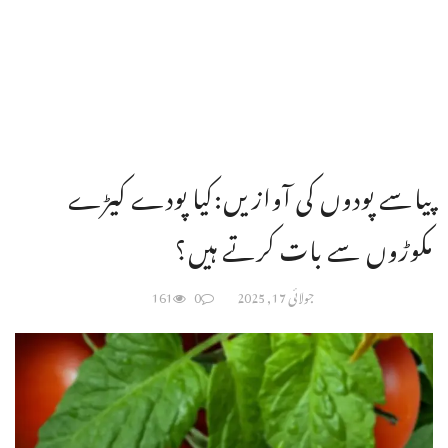
پیاسے پودوں کی آوازیں:کیا پودے کیڑے
مکوڑوں سے بات کرتے ہیں؟
جولائی 17, 2025
0
161