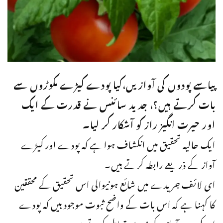
پیاسے پودوں کی آوازیں،کیا پودے کیڑے مکوڑوں سے
بات کرتے ہیں؟، جدید سائنس نے قدرت کے ایک
اور حیرت انگیز راز کو آشکار کر لیا۔
ایک حالیہ تحقیق میں انکشاف ہوا ہے کہ پودے اور کیڑے
آواز کے ذریعے رابطہ کرتے ہیں۔
ای لائف جریدے میں شائع ہونیوالی اس تحقیق کے محققین
کا کہنا ہے کہ اس بات کے واضح ثبوت موجود ہیں کہ پودے
اور کیڑے آواز کے ذریعے تعامل کرتے ہیں۔