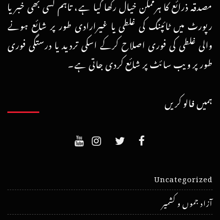
مصدقہ ذرائع کا ہرممکن خیال رکھا گیا ہے، تاہم کسی بھی خبر یا
رپورٹ میں ٹائپنگ کی غلطی یا غیرارادی طور پر شائع ہونے
والی غلطی کی فوری اصلاح کرکے اسکی تردید یا درستگی فوری
طور پر ویب سائٹ پر شائع کردی جاتی ہے۔
ہمیں فالو کریں
Uncategorized
آزاد جموں و کشمیر