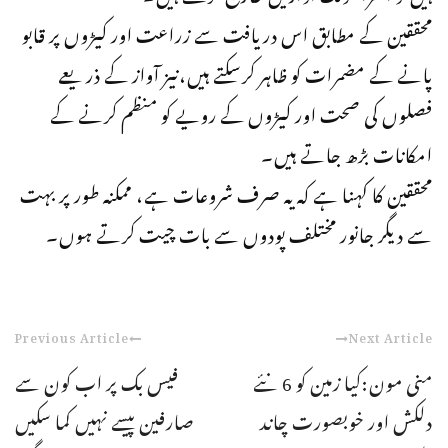
محققین کے مطابق اس دریافت سے زراعت اور کیڑوں پر قابو
پانے کے مضمرات کو ظاہر کرسکتے ہیں،نیز آواز کے ذریعے
فصلوں کی صحت اور کیڑوں کے رویے کو منظم کرنے کے
امکانات بڑھ جاتے ہیں۔
محققین کا کہنا ہے کہ یہ صرف شروعات ہے، ممکنہ طور پر بہت
سے دیگر جانور مختلف پودوں سے بات چیت کرتے ہوں۔
Previous Article
Next Article
منی مون:کیا زمین کو 6 نئے
فیس بک پر اب کون سے
دلکش اور خوبصورت چاند
صارفین پیسے نہیں کما سکیں