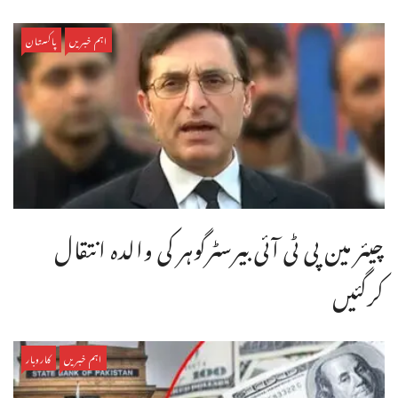
اہم خبریں
پاکستان
چیئر مین پی ٹی آئی بیرسٹرگوہر کی والدہ انتقال
کرگئیں
اہم خبریں
کاروبار