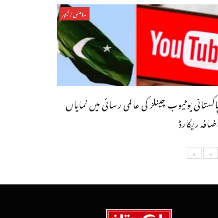
سائنس/فیچر
اکستانی یوٹیوب چینلز کی عالمی رسائی میں نمایاں
ضافہ ریکارڈ