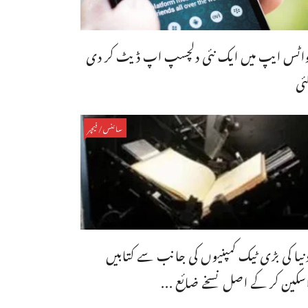
اٹس ایپ میں ایک نئی دلچسپ اپ ڈیٹ کر دی
ئی
سائنس/فیچر
نیا کی بڑی ٹیک کمپنیوں کی جانب سے کتابیں
سکین کر کے اصل نسخے ضائع ...