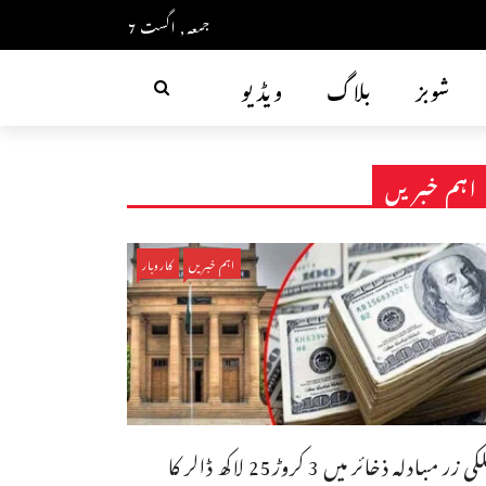
جمعہ, اگست 7
شوبز
بلاگ
ویڈیو
اہم خبریں
اہم خبریں
کاروبار
ملکی زر مبادلہ ذخائر میں 3 کروڑ25 لاکھ ڈالر کا