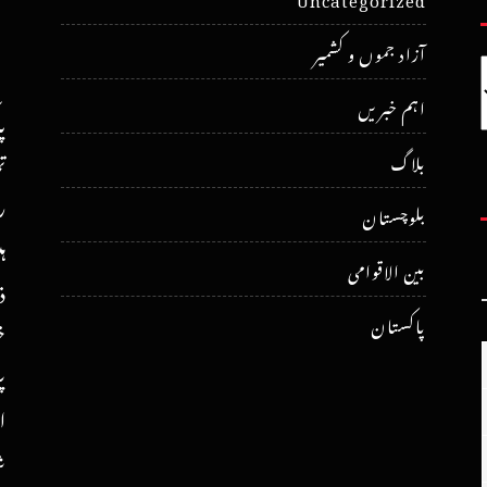
آزاد جموں و کشمیر
اہم خبریں
پ
ت
بلاگ
ر
بلوچستان
ہ
بین الاقوامی
ذ
پاکستان
خ
پ
ا
ش