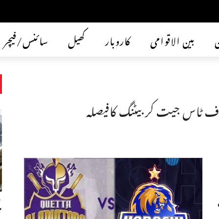
ن
بین الاقوامی
کاروبار
کھیل
سائنس/فیچر