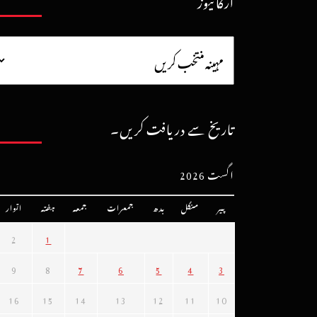
آرکائیوز
تاریخ سے دریافت کریں۔
اگست 2026
پیر
منگل
بدھ
جمعرات
جمعہ
ہفتہ
اتوار
2
1
9
8
7
6
5
4
3
16
15
14
13
12
11
10