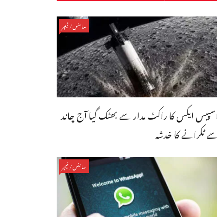
سائنس/فیچر
سپیس ایکس کا راکٹ مدار سے بھٹک گیا آج چاند
ے ٹکرانے کا خدشہ
سائنس/فیچر