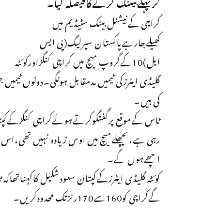
کرپہلےبیٹنگ کرنےکافیصلہ کیا۔
کراچی کےنیشنل بینک سٹیڈیم میں
کھیلےجارہےپاکستان سپرلیگ(پی ایس
ایل)10کےگروپ میچ میں کراچی کنگزاورکوئٹہ
گلیڈی ایٹرزکی ٹیمیں مدمقابل ہونگی۔دونوں ٹیمیں
کی ہیں۔
ٹاس کےموقع پرگفتگوکرتےہوئےکراچی کنگزکےکپتان
اچھےہوں گے۔
کوئٹہ گلیڈی ایٹرزکےکپتان سعودشکیل کاکہناتھا
گےکراچی کو160سے170رنزتک محدودکریں۔