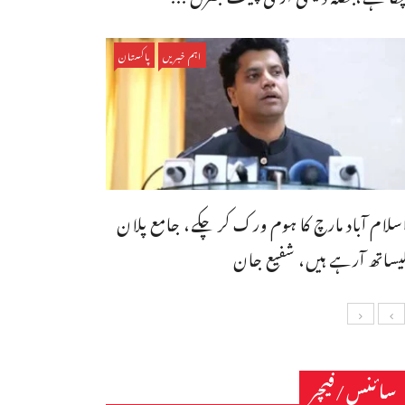
اہم خبریں
پاکستان
سلام آباد مارچ کا ہوم ورک کر چکے، جامع پلان
یساتھ آرہے ہیں، شفیع جان
سائنس/فیچر