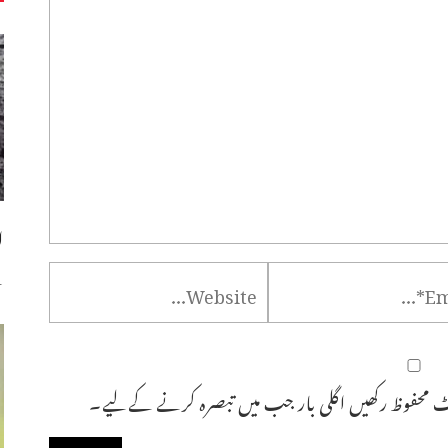
ا
س
 محفوظ رکھیں اگلی بار جب میں تبصرہ کرنے کےلیے۔