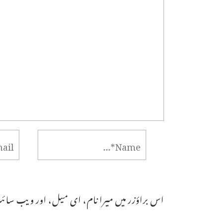
اس براؤزر میں میرا نام، ای میل، اور ویب سائٹ