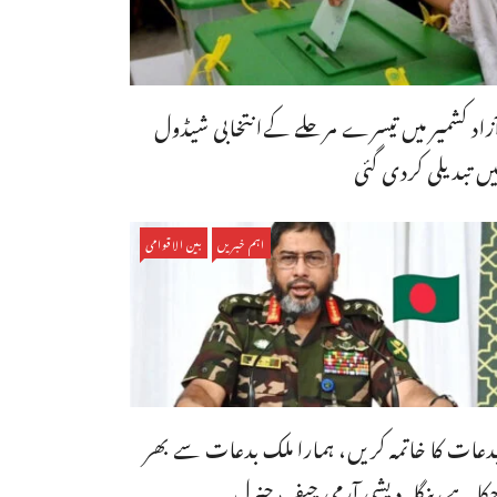
ٓزاد کشمیر میں تیسرے مرحلے کےانتخابی شیڈول
یں تبدیلی کردی گئی
اہم خبریں
بین الاقوامی
دعات کا خاتمہ کریں، ہمارا ملک بدعات سے بھر
کا ہے،بنگله دیشی آرمی چیف جنرل ...