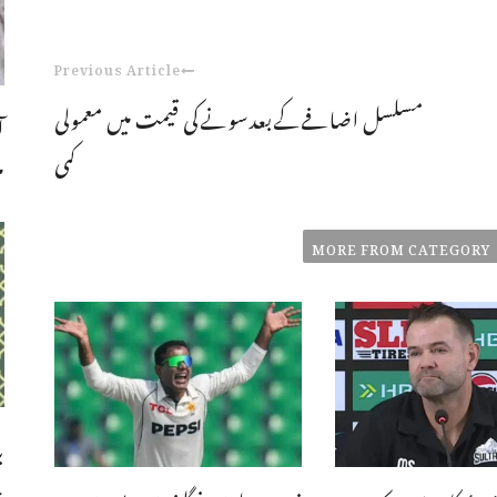
Previous Article
مسلسل اضافےکےبعدسونےکی قیمت میں معمولی
ا
کمی
م
MORE FROM CATEGORY
ب
چ