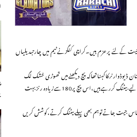
ا
 جیت کےلئے پرعزم ہیں۔کراچی کنگزنےٹیم میں چارتبدیلیاں
 ڈیوڈوارنرکاکہناتھاکہ پچ دیکھنےمیں تھوڑی خشک لگ
پ
رہی ہے،پچھلےمیچ میں اوس زیادہ نہیں تھی،اس لیے بیٹنگ کررہےہیں،اس پچ پر180سےزیادہ رنزبہت
ب
کہ ٹاس جیت جاتےتوہم بھی پہلےبیٹنگ کرتے،کوشش کریں