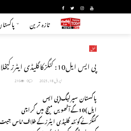
تازہ ترین
پاکستا
کھیل
پی ایس ایل10: کنگزکاگلیڈی ایٹرزکیخلاف ٹاس جیت کربیٹنگ کافیصلہ
اپریل 18, 2025
0
216
پاکستان سپرلیگ(پی ایس
ایل)10کےآٹھویں میچ میں کراچی
کنگزنےکوئٹہ گلیڈی ایٹرزکےخلاف ٹاس جیت