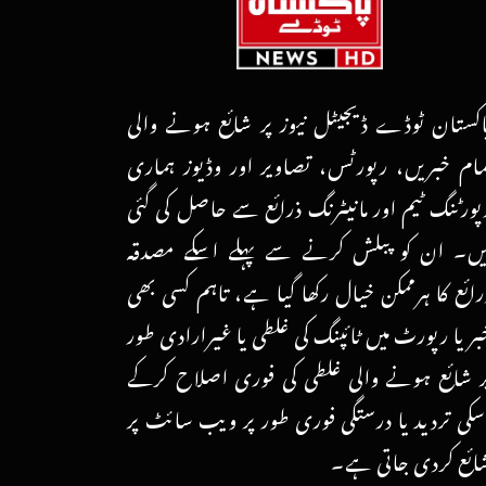
اکستان ٹوڈے ڈیجیٹل نیوز پر شائع ہونے والی
مام خبریں، رپورٹس، تصاویر اور وڈیوز ہماری
پورٹنگ ٹیم اور مانیٹرنگ ذرائع سے حاصل کی گئی
یں۔ ان کو پبلش کرنے سے پہلے اسکے مصدقہ
رائع کا ہرممکن خیال رکھا گیا ہے، تاہم کسی بھی
بر یا رپورٹ میں ٹائپنگ کی غلطی یا غیرارادی طور
ر شائع ہونے والی غلطی کی فوری اصلاح کرکے
سکی تردید یا درستگی فوری طور پر ویب سائٹ پر
ائع کردی جاتی ہے۔