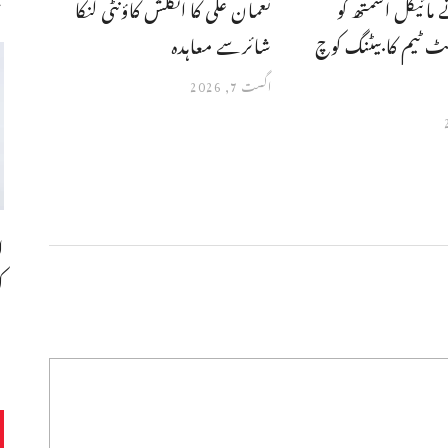
مائیکل اسمتھ کو
نعمان علی کا انگلش کاؤنٹی لنکا
ٹ ٹیم کا بیٹنگ کوچ
شائرسے معاہدہ
اگست 7, 2026
ا
ک