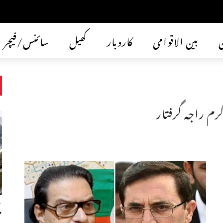
ن
بین الاقوامی
کاروبار
کھیل
سائنس/فیچر
کرم راجہ گرفتار