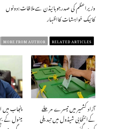
وزیراعظم کی صدرجوبائیڈن سےملاقات:دونوں
کانیک خواہشات کااظہار
MORE FROM AUTHOR
RELATED ARTICLES
آزاد کشمیر میں تیسرے مرحلے
پنجاب میں ا
کےانتخابی شیڈول میں تبدیلی
مینول کے ب
کردی گئی
ہوگی،وزیر ت