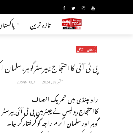
تازہ ترین
پاکستا
پاکستان
سپیشل
پی ٹی آئی کااحتجاج:بیرسٹرگوہر،سلمان ا
ستمبر 28, 2024
0
235
راولپنڈی میں تحریک انصاف
کااحتجاج،پولیس نےچیئرمین پی ٹی آئی بیرسٹر
گوہر اورسلمان اکرم راجہ کوگرفتارکرلیا۔