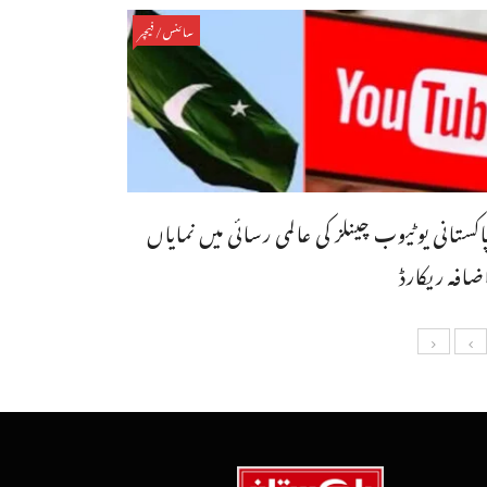
سائنس/فیچر
اکستانی یوٹیوب چینلز کی عالمی رسائی میں نمایاں
ضافہ ریکارڈ