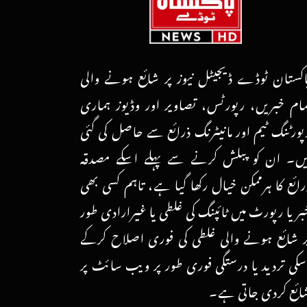
اکستان ٹوڈے ڈیجیٹل نیوز پر شائع ہونے والی
مام خبریں، رپورٹس، تصاویر اور وڈیوز ہماری
پورٹنگ ٹیم اور مانیٹرنگ ذرائع سے حاصل کی گئی
یں۔ ان کو پبلش کرنے سے پہلے اسکے مصدقہ
رائع کا ہرممکن خیال رکھا گیا ہے، تاہم کسی بھی
بر یا رپورٹ میں ٹائپنگ کی غلطی یا غیرارادی طور
ر شائع ہونے والی غلطی کی فوری اصلاح کرکے
سکی تردید یا درستگی فوری طور پر ویب سائٹ پر
ائع کردی جاتی ہے۔