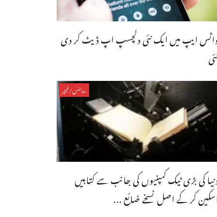
اٹس ایپ میں ایک نئی دلچسپ اپ ڈیٹ کر دی
ئی
سائنس/فیچر
نیا کی بڑی ٹیک کمپنیوں کی جانب سے کتابیں
سکین کر کے اصل نسخے ضائع ...