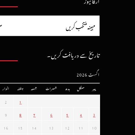
آرکائیوز
تاریخ سے دریافت کریں۔
اگست 2026
پیر
منگل
بدھ
جمعرات
جمعہ
ہفتہ
اتوار
2
1
9
8
7
6
5
4
3
16
15
14
13
12
11
10