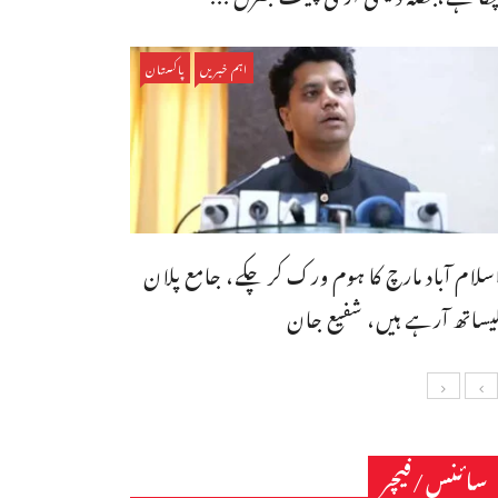
اہم خبریں
پاکستان
سلام آباد مارچ کا ہوم ورک کر چکے، جامع پلان
یساتھ آرہے ہیں، شفیع جان
سائنس/فیچر