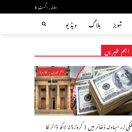
ہفتہ, اگست 8
شوبز
بلاگ
ویڈیو
اہم خبریں
اہم خبریں
کاروبار
ملکی زر مبادلہ ذخائر میں 3 کروڑ25 لاکھ ڈالر کا