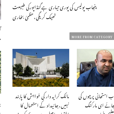
پنجاب پولیس کی پوری تیاری ہےگنڈاپورکی طبیعت
ٹھیک کریگی،عظمیٰ بخاری
ا
MORE FROM CATEGORY
م
ب امتحانی پرچوں کی
مالک کرایہ دار کی خواہش کا پابند
ب
جائے ای مارکنگ
نہیں،جائیداد کے استعمال کا
چ
علیم پنجاب
اختیار حاصل ہے،سپریم کورٹ