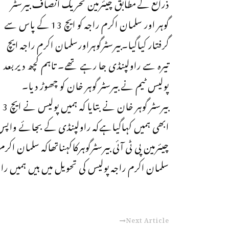
ذرائع کےمطابق چیئرمین تحریک انصاف بیرسٹر
گوہر اور سلمان اکرم راجہ کو ایچ 13 کے پاس سے
گرفتار کیاگیا۔بیرسٹرگوہراورسلمان اکرم راجہ ایچ
تیرہ سے راولپنڈی جا رہے تھے۔ تاہم کچھ دیربعد
پولیس ٹیم نے بیرسٹر گوہر خان کو چھوڑ دیا۔
ابھی ہمیں کہاگیاہےکہ راولپنڈی کے بجائے واپس
چیئرمین پی ٹی آئی بیرسٹرگوہرکاکہناتھاکہ سلمان ا
سلمان اکرم راجہ پولیس کی تحویل میں ہیں ہمیں را
Next Article