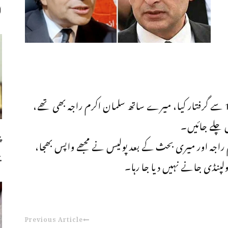
ا
بیرسٹر گوہر خان نے بتایا کہ ہمیں پولیس نے ایچ 13 سے گرفتار کیا، میرے ساتھ سلمان اکرم راجہ بھی تھے،
 چلے جائیں۔
پ
کرم راجہ اور میری بحث کے بعد پولیس نے مجھے واپس بھجا،
ب
ولپنڈی جانے نہیں دیا جا رہا۔
Previous Article