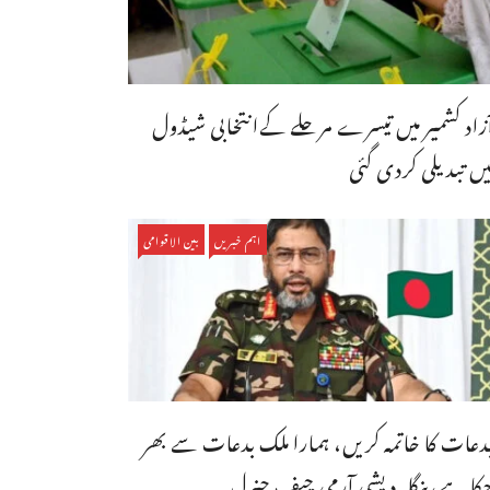
ٓزاد کشمیر میں تیسرے مرحلے کےانتخابی شیڈول
یں تبدیلی کردی گئی
اہم خبریں
بین الاقوامی
دعات کا خاتمہ کریں، ہمارا ملک بدعات سے بھر
کا ہے،بنگله دیشی آرمی چیف جنرل ...