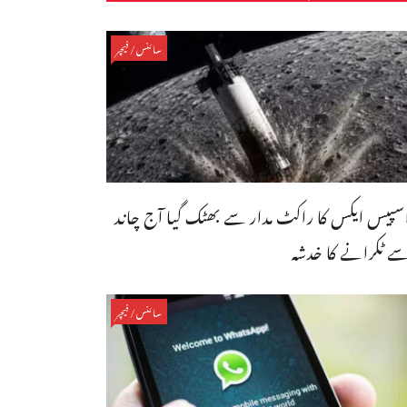
سائنس/فیچر
سپیس ایکس کا راکٹ مدار سے بھٹک گیا آج چاند
ے ٹکرانے کا خدشہ
سائنس/فیچر