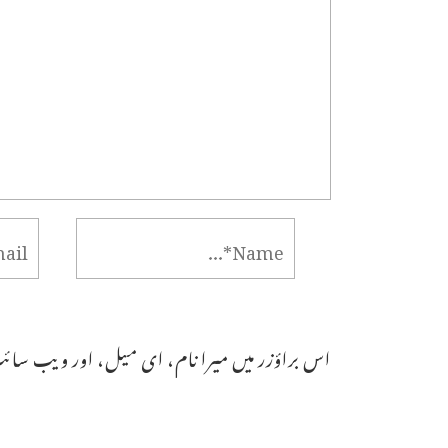
اس براؤزر میں میرا نام، ای میل، اور ویب سائٹ