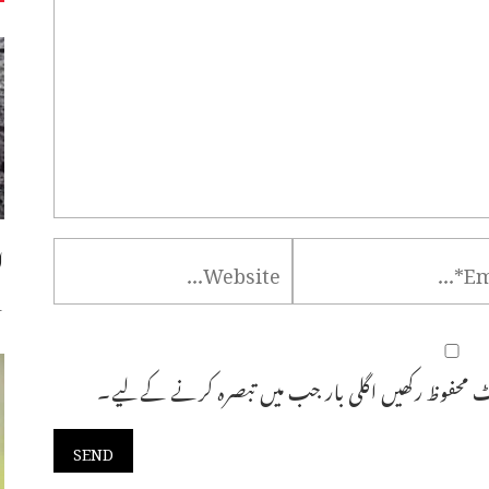
ا
س
 محفوظ رکھیں اگلی بار جب میں تبصرہ کرنے کےلیے۔