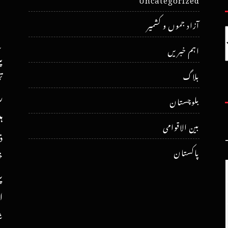
آزاد جموں و کشمیر
اہم خبریں
پ
ت
بلاگ
ر
بلوچستان
ہ
بین الاقوامی
ذ
پاکستان
خ
پ
ا
ش