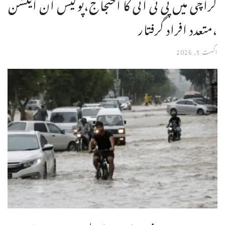
کراچی میں پی ٹی آئی کا احتجاج،پولیس ان ایکشن
،متعدد افراد گرفتار
اگست 5, 2026