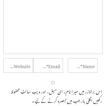
اس براؤزر میں میرا نام، ای میل، اور ویب سائٹ محفوظ
رکھیں اگلی بار جب میں تبصرہ کرنے کےلیے۔