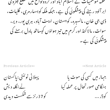
محکمہ موسمیات نے اسلام آباد اور گردونواح میں مطلع جزوی
ابر آلود رہنے کی پیشگوئی کی ہے، جبکہ ملکہ کوہسارمری، گلیات،
ڈی جی خان، مانسہرہ، کوہستان، ایبٹ آباد، ہری پور، دیر،
سوات، مالاکنڈ اور کرم میں تیز ہواؤں کیساتھ بادل برسنے کی
پیشگوئی کی ہے۔
Previous Article
Next Article
جہاز میں کسی کی موت یا
پہلاٹی ٹوئنٹی:پاکستان
ہنگامی صورتحال پر عملہ کیا
نےبنگلہ دیش
کوڈز ...
کو37رنزسےشکست دیدی