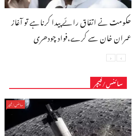
حکومت نے اتفاق رائے پیدا کرناہے تو آغاز
عمران خان سے کرے،فواد چودھری
سائنس/فیچر
سائنس/فیچر