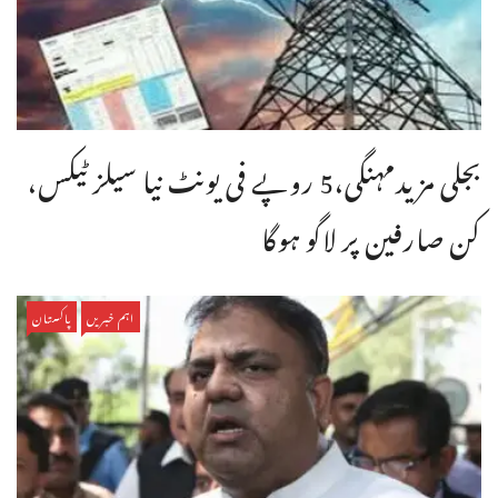
بجلی مزیدمہنگی،5 روپے فی یونٹ نیا سیلز ٹیکس،
کن صارفین پر لاگو ہوگا
اہم خبریں
پاکستان