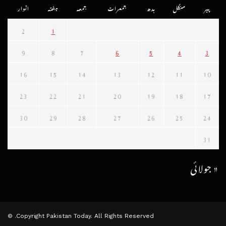
پیر
منگل
بدھ
جمعرات
جمعہ
ہفتہ
اتوار
2
1
9
8
7
6
5
4
3
16
15
14
13
12
11
10
23
22
21
20
19
18
17
30
29
28
27
26
25
24
31
« جولائی
Copyright Pakistan Today. All Rights Reserved. ©