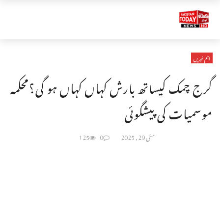
اہم خبریں
گرج چمک کیساتھ بارش کہاں کہاں ہو گی؟محکمہ
موسمیات کی پیشگوئی
مئی 29, 2025
0
125