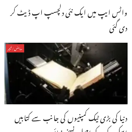
واٹس ایپ میں ایک نئی دلچسپ اپ ڈیٹ کر
دی گئی
سائنس/فیچر
دنیا کی بڑی ٹیک کمپنیوں کی جانب سے کتابیں
اسکین کر کے اصل نسخے ضائع ...