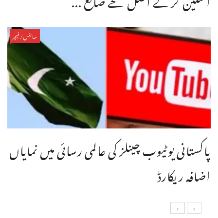
سائنس/فیچر
پاکستانی یوٹیوب چینلز کی عالمی رسائی میں نمایاں
اضافہ ریکارڈ