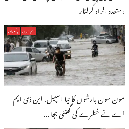
،متعدد افراد گرفتار
اہم خبریں
پاکستان
مون سون بارشوں کا نیا اسپیل، این ڈی ایم
اے نے خطرے کی گھنٹی بجا ...