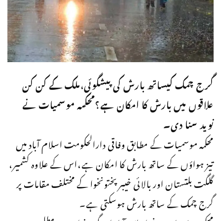
گرج چمک کیساتھ بارش کی پیشگوئی،ملک کے کن کن
علاقوں میں بارش کا امکان ہے؟محکمہ موسمیات نے
نوید سنا دی۔
محکمہ موسمیات کے مطابق وفاقی دارالحکومت اسلام آباد میں
تیز ہواؤں کے ساتھ بارش کا امکان ہے،اس کے علاوہ کشمیر،
گلگت بلتستان اور بالائی خیبرپختونخوا کے مختلف مقامات پر
گرج چمک کے ساتھ بارش ہوسکتی ہے۔