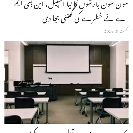
مون سون بارشوں کا نیا اسپیل، این ڈی ایم
اے نے خطرے کی گھنٹی بجا دی
اگست 5, 2026