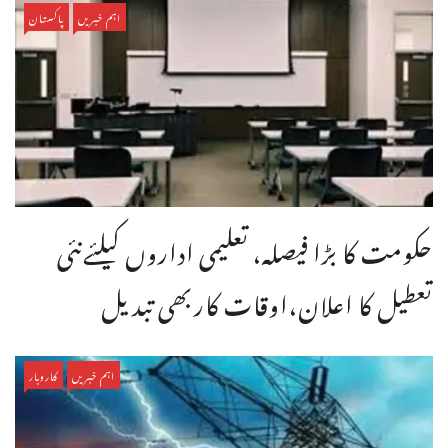
اہم خبریں
پاکستان
حکومت کا بڑا فیصلہ، تعلیمی اداروں کیلئےنئی
تعطیل کا اعلان،اوقات کاربھی تبدیل
اہم خبریں
کاروبار