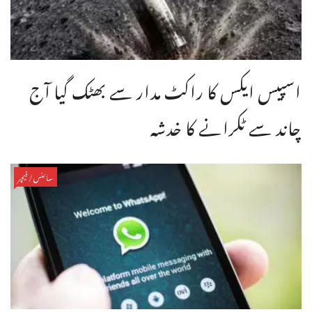
اسپیس ایکس کا راکٹ مدار سے بھٹک گیا آج
چاند سے ٹکرانے کا خدشہ
سائنس/فیچر