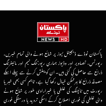
پاکستان ٹوڈے ڈیجیٹل نیوز پر شائع ہونے والی تمام خبریں،
رپورٹس، تصاویر اور وڈیوز ہماری رپورٹنگ ٹیم اور مانیٹرنگ
ذرائع سے حاصل کی گئی ہیں۔ ان کو پبلش کرنے سے پہلے اسکے
مصدقہ ذرائع کا ہرممکن خیال رکھا گیا ہے، تاہم کسی بھی خبر یا
رپورٹ میں ٹائپنگ کی غلطی یا غیرارادی طور پر شائع ہونے
والی غلطی کی فوری اصلاح کرکے اسکی تردید یا درستگی فوری