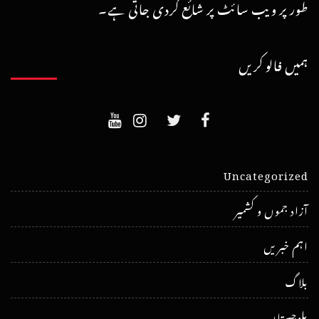
طور پر ویب سائٹ پر شائع کردی جاتی ہے۔
ہمیں فالو کریں
Uncategorized
آزاد جموں و کشمیر
اہم خبریں
بلاگ
بلوچستان