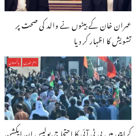
عمران خان کے بیٹوں نے والد کی صحت پر
تشویش کا اظہار کر دیا
اہم خبریں
پاکستان
کراچی میں پی ٹی آئی کا احتجاج،پولیس ان ایکشن