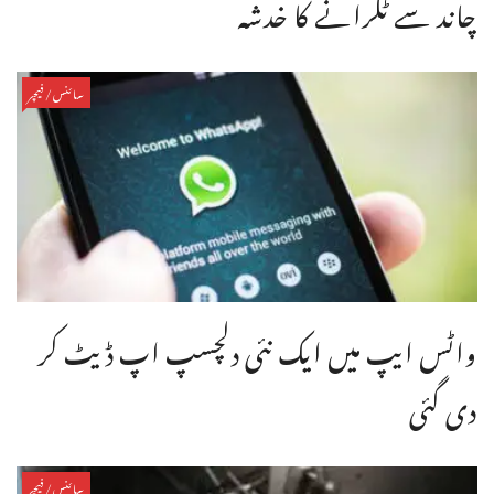
چاند سے ٹکرانے کا خدشہ
سائنس/فیچر
واٹس ایپ میں ایک نئی دلچسپ اپ ڈیٹ کر
دی گئی
سائنس/فیچر