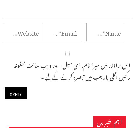
اس براؤزر میں میرا نام، ای میل، اور ویب سائٹ محفوظ
رکھیں اگلی بار جب میں تبصرہ کرنے کےلیے۔
اہم خبریں