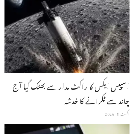
اسپیس ایکس کا راکٹ مدار سے بھٹک گیا آج
چاند سے ٹکرانے کا خدشہ
اگست 5, 2026