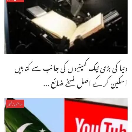
دنیا کی بڑی ٹیک کمپنیوں کی جانب سے کتابیں
اسکین کر کے اصل نسخے ضائع ...
سائنس/فیچر