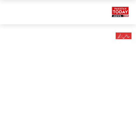
سائنس/فیچر