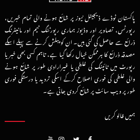
پاکستان ٹوڈے ڈیجیٹل نیوز پر شائع ہونے والی تمام خبریں،
رپورٹس، تصاویر اور وڈیوز ہماری رپورٹنگ ٹیم اور مانیٹرنگ
ذرائع سے حاصل کی گئی ہیں۔ ان کو پبلش کرنے سے پہلے اسکے
مصدقہ ذرائع کا ہرممکن خیال رکھا گیا ہے، تاہم کسی بھی خبر یا
رپورٹ میں ٹائپنگ کی غلطی یا غیرارادی طور پر شائع ہونے
والی غلطی کی فوری اصلاح کرکے اسکی تردید یا درستگی فوری
طور پر ویب سائٹ پر شائع کردی جاتی ہے۔
ہمیں فالو کریں