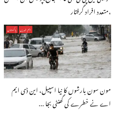
،متعدد افراد گرفتار
اہم خبریں
پاکستان
مون سون بارشوں کا نیا اسپیل، این ڈی ایم
اے نے خطرے کی گھنٹی بجا ...