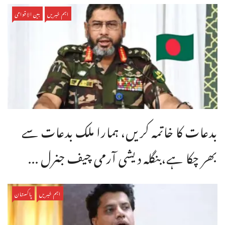
اہم خبریں
بین الاقوامی
بدعات کا خاتمہ کریں، ہمارا ملک بدعات سے
بھر چکا ہے،بنگله دیشی آرمی چیف جنرل ...
اہم خبریں
پاکستان