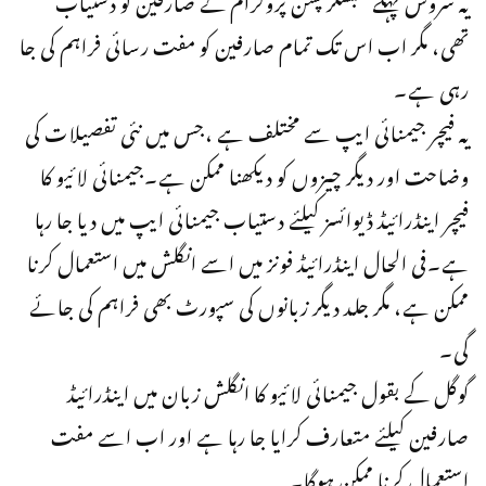
تھی، مگر اب اس تک تمام صارفین کو مفت رسائی فراہم کی جا
رہی ہے۔
یہ فیچر جیمنائی ایپ سے مختلف ہے ،جس میں نئی تفصیلات کی
وضاحت اور دیگر چیزوں کو دیکھنا ممکن ہے۔جیمنائی لائیو کا
فیچر اینڈرائیڈ ڈیوائسز کیلئے دستیاب جیمنائی ایپ میں دیا جا رہا
ہے۔فی الحال اینڈرائیڈ فونز میں اسے انگلش میں استعمال کرنا
ممکن ہے، مگر جلد دیگر زبانوں کی سپورٹ بھی فراہم کی جائے
گی۔
گوگل کے بقول جیمنائی لائیو کا انگلش زبان میں اینڈرائیڈ
صارفین کیلئے متعارف کرایا جا رہا ہے اور اب اسے مفت
استعمال کرنا ممکن ہوگا۔