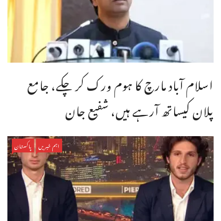
اسلام آباد مارچ کا ہوم ورک کر چکے، جامع
پلان کیساتھ آرہے ہیں، شفیع جان
اہم خبریں
پاکستان