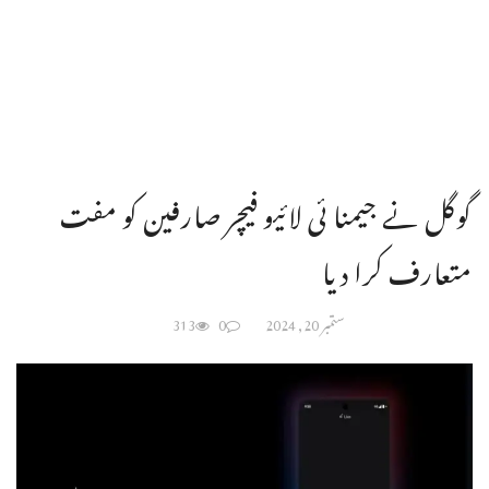
گوگل نے جیمنا ئی لائیو فیچر صارفین کو مفت
متعارف کرا دیا
ستمبر 20, 2024
0
313