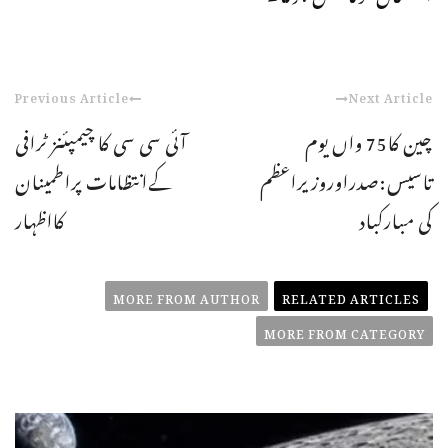
Previous Article
Next Article
چین کا75 واں یوم
آئی سی سی کا چیمپئنز ٹرافی
تاسیس:صدراوروزیراعظم
کےانتظامات پراطمینان
کی مبارکباد
کااظہار
MORE FROM AUTHOR
RELATED ARTICLES
MORE FROM CATEGORY