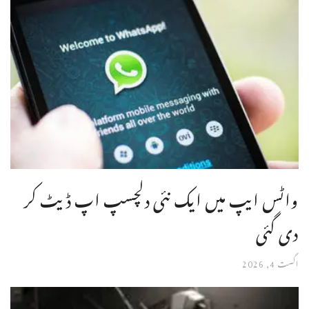
واٹس ایپ میں ایک نئی دلچسپ اپ ڈیٹ کر
دی گئی
اگست 4, 2026