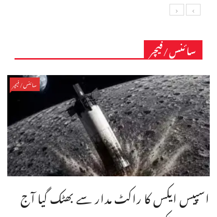
سائنس/فیچر
سائنس/فیچر
اسپیس ایکس کا راکٹ مدار سے بھٹک گیا آج