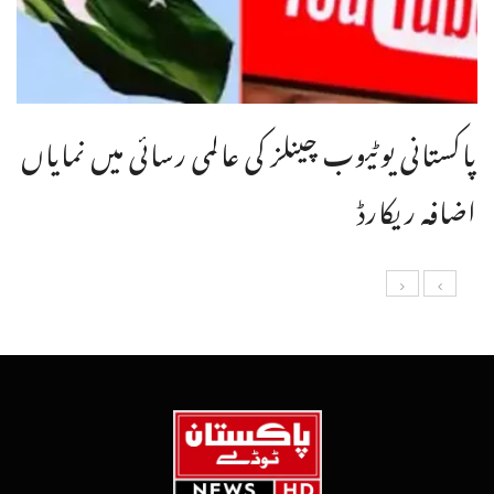
پاکستانی یوٹیوب چینلز کی عالمی رسائی میں نمایاں
اضافہ ریکارڈ