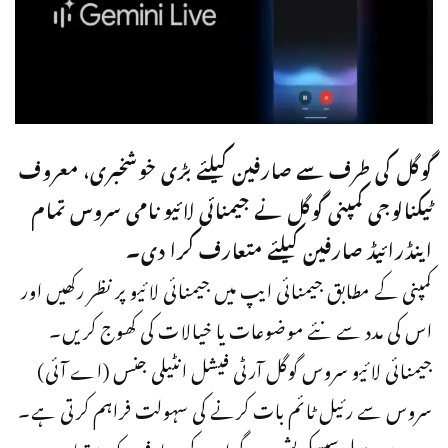
گوگل کی طرف سے صارفین کیلئے بڑی خوشخبری، معروف
ٹیکنالوجی کمپنی گوگل نے جیمنائی لائیو نامی سروس تمام
اینڈرائیڈ صارفین کیلئے متعارف کرا دی۔
کمپنی کے مطابق جیمنائی ایپ میں جیمنائی لائیو پر نظر رکھیں اور
اس کی مدد سے نئے موضوعات یا خیالات کی کھوج کریں۔
جیمنائی لائیو سروس گوگل آرٹی فیشل انٹیلی جنس (اے آئی)
سروس سے رئیل ٹائم بات کرنے کی سہولت فراہم کرتی ہے۔
یہ سروس پہلے سبسکرپشن پروگرام کے صارفین کو دستیاب