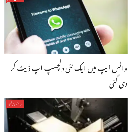
واٹس ایپ میں ایک نئی دلچسپ اپ ڈیٹ کر
دی گئی
سائنس/فیچر