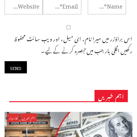
اس براؤزر میں میرا نام، ای میل، اور ویب سائٹ محفوظ
رکھیں اگلی بار جب میں تبصرہ کرنے کےلیے۔
اہم خبریں
اہم خبریں
کاروبار