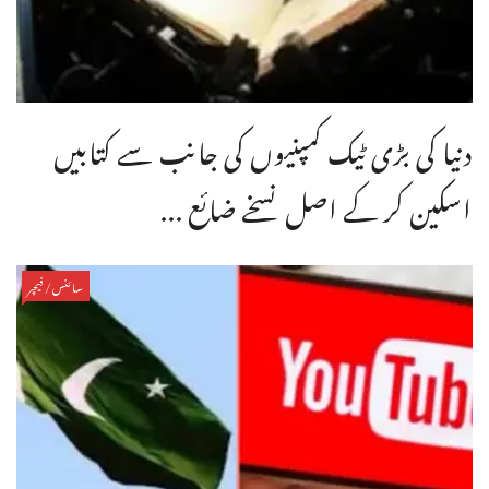
دنیا کی بڑی ٹیک کمپنیوں کی جانب سے کتابیں
اسکین کر کے اصل نسخے ضائع ...
سائنس/فیچر