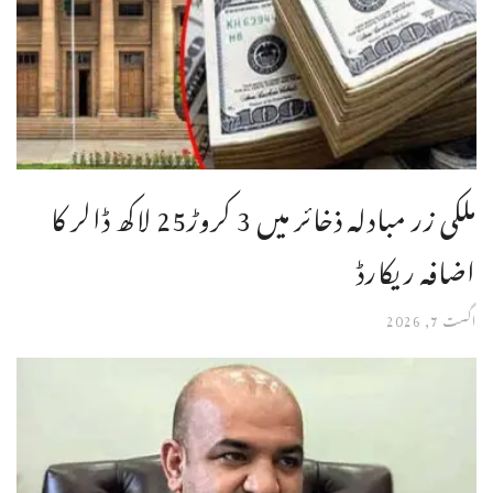
ملکی زر مبادلہ ذخائر میں 3 کروڑ25 لاکھ ڈالر کا
اضافہ ریکارڈ
اگست 7, 2026