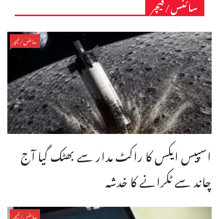
سائنس/فیچر
سائنس/فیچر
اسپیس ایکس کا راکٹ مدار سے بھٹک گیا آج
چاند سے ٹکرانے کا خدشہ
سائنس/فیچر