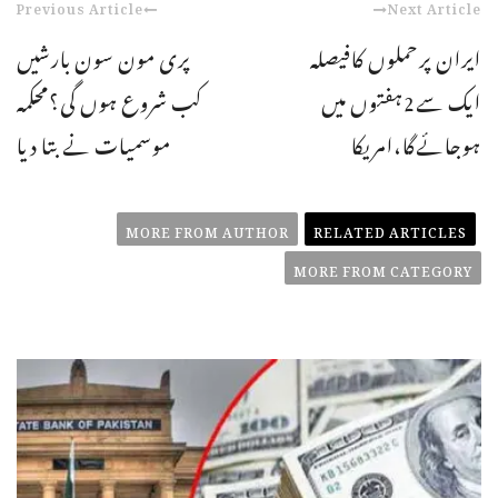
Previous Article
Next Article
ایران پرحملوں کافیصلہ
پری مون سون بارشیں
ایک سے2ہفتوں میں
کب شروع ہوں گی؟محکمہ
ہوجائےگا،امریکا
موسمیات نے بتا دیا
MORE FROM AUTHOR
RELATED ARTICLES
MORE FROM CATEGORY