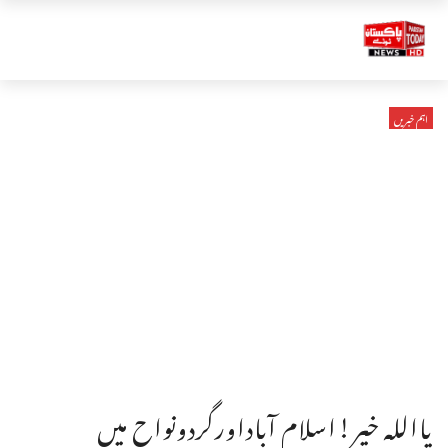
اہم خبریں
یااللہ خیر!اسلام آباداورگردونواح میں