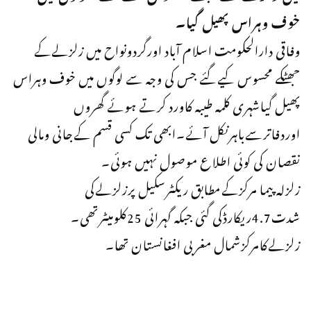
خوف وہراس پھیل گیا۔
وفاقی دارالحکومت اسلام آباد اورگردونواح میں زلزلےکے
جھٹکے محسوس کیےگئے جس کی وجہ سے لوگوں میں خوف وہراس
پھیل گیاشہری کلمہ طیبہ کاورد کرتے ہوئے گھروں
اوردفاترسےباہرنکل آئے۔ابھی تک کسی قسم کےجانی ومالی
نقصان کی کوئی اطلاع موصول نہیں ہوئی۔
زلزلہ پیما مرکزکےمطابق ریکٹرسکیل پرزلزلےکی
شدت4.7ریکارڈکی گئی جبکہ گہرائی 25کلومیٹرتھی۔
زلزلےکامرکزشمال مغربی افغانستان تھا۔