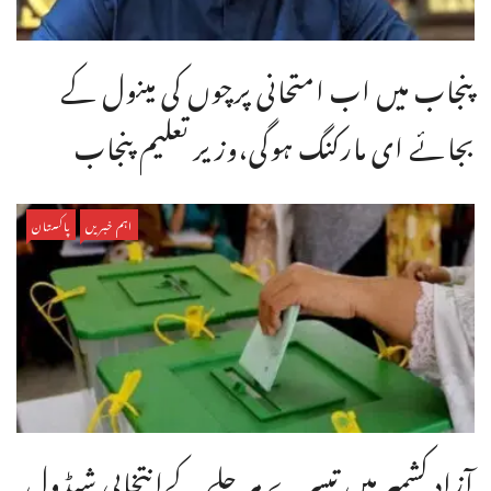
پنجاب میں اب امتحانی پرچوں کی مینول کے
بجائے ای مارکنگ ہوگی،وزیر تعلیم پنجاب
اہم خبریں
پاکستان
آزاد کشمیر میں تیسرے مرحلے کےانتخابی شیڈول