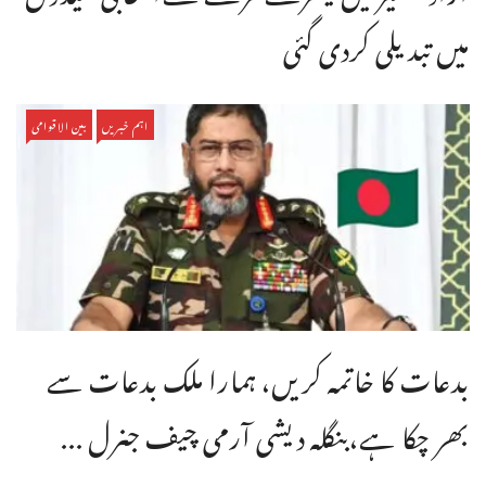
میں تبدیلی کردی گئی
اہم خبریں
بین الاقوامی
بدعات کا خاتمہ کریں، ہمارا ملک بدعات سے
بھر چکا ہے،بنگله دیشی آرمی چیف جنرل ...