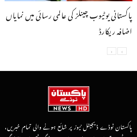
پاکستانی یوٹیوب چینلز کی عالمی رسائی میں نمایاں
اضافہ ریکارڈ
پاکستان ٹوڈے ڈیجیٹل نیوز پر شائع ہونے والی تمام خبریں،