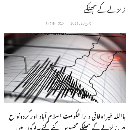
زلزلےکےجھٹکے
جون 20, 2025
0
147
یااللہ خیر!وفاقی دارالحکومت اسلام آباد اورگردونواح
میں زلزلے کے جھٹکے محسوس کئےگئے۔لوگوں میں