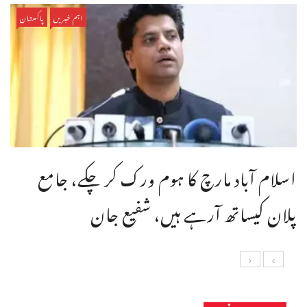
اہم خبریں
پاکستان
اسلام آباد مارچ کا ہوم ورک کر چکے، جامع
پلان کیساتھ آرہے ہیں، شفیع جان