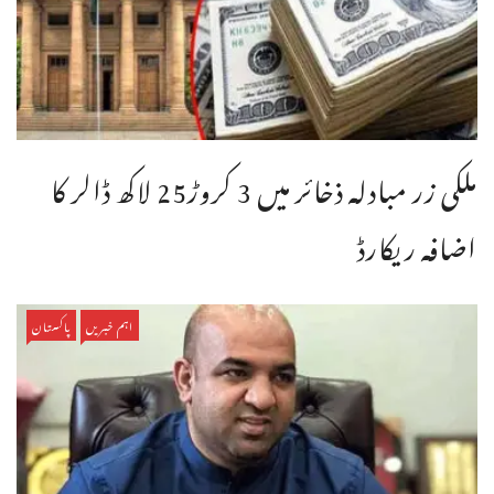
ملکی زر مبادلہ ذخائر میں 3 کروڑ25 لاکھ ڈالر کا
اضافہ ریکارڈ
اہم خبریں
پاکستان