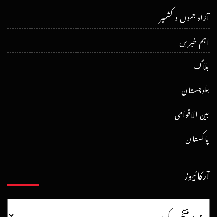
آزاد جموں و کشمیر
اہم خبریں
بلاگ
بلوچستان
بین الاقوامی
پاکستان
آرکائیوز