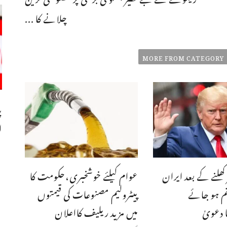
چلانے کا ...
MORE FROM CATEGORY
پ
ا
 کھلنے کے بعد ایران
عوام کیلئے خوشخبری،حکومت کا
م ہو جائے
پیٹرولیم مصنوعات کی قیمتوں
 دعویٰ
میں مزید ریلیف کااعلان