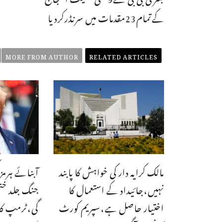
کےتمام23مقدمات میں سرنڈرکردیا
MORE FROM AUTHOR
RELATED ARTICLES
مالک کرایہ دار کی خواہش کا پابند
آبنائے ہرمز
نہیں،جائیداد کے استعمال کا
جنگ جلد خت
اختیار حاصل ہے،سپریم کورٹ
گی،ٹرمپ کا