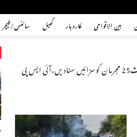
ن
بین الاقوامی
کاروبار
کھیل
سائنس/فیچر
فوجی عدالتوں نےسانحہ9مئی میں ملوث25 مجرمان کوسزائیں سناد یں،آئی ایس پی