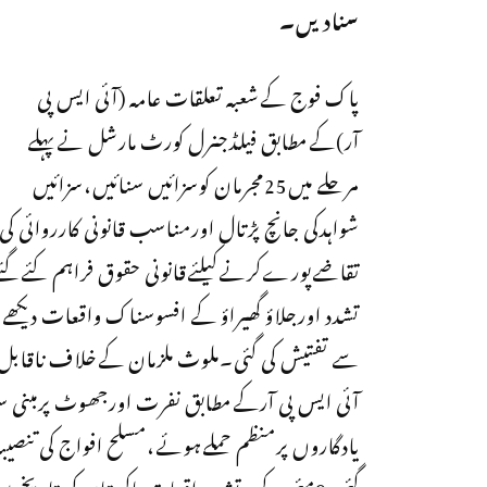
سنادیں۔
پاک فوج کےشعبہ تعلقات عامہ (آئی ایس پی
آر)کےمطابق فیلڈجنرل کورٹ مارشل نےپہلے
مرحلے میں25مجرمان کوسزائیں سنائیں،سزائیں
شواہدکی جانچ پڑتال اورمناسب قانونی کارروائی کی 
تشدد اورجلاؤ گھیراؤ کے افسوسناک واقعات دیکھ
سے تفتیش کی گئی۔ملوث ملزمان کےخلاف ناقابل 
آئی ایس پی آرکےمطابق نفرت اورجھوٹ پرمبنی سی
یادگاروں پرمنظم حملےہوئے،مسلح افواج کی تنصی
گئی،9مئی کےپرتشددواقعات پاکستان کی تاریخ 