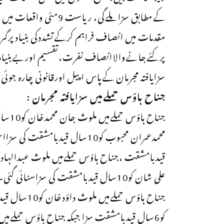
پرکئےجانےوالاانصاف نفرت،تقسیم اوربےبنیادپرو
سزایافتہ مجرمان کےپاس اپیل اورقانونی چارہ جوئ
جناح ہاؤس حملےمیں سزایافتہ مجرمان :
جناح 
علی شان کو10سال قیدبامشقت کی سزاسنائی گئی۔
جناح ہاؤس ح