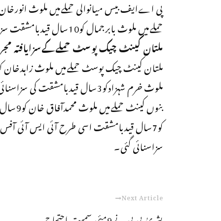
حملےمیں ملوث بابرجمال کو10سال قیدبامشقت سزاسنائی گئی۔
ملتان کینٹ چیک پوسٹ حملےکےسزایافتہ مجر
ملوث خرم شہزادکو3سال قیدبامشقت کی سزاسنائی گئی۔
بنوں کین
سزاسنائی گئی۔
Next Article
بشریٰ بی بی نے9مئی سمیت احتجاج