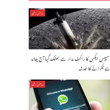
سائنس/فیچر
سپیس ایکس کا راکٹ مدار سے بھٹک گیا آج چاند
ے ٹکرانے کا خدشہ
سائنس/فیچر