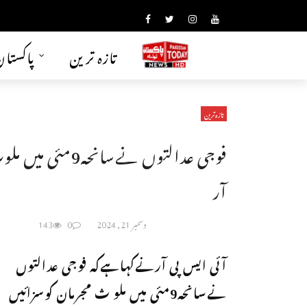
تازہ ترین
پاکستا
تازہ ترین
آر
دسمبر 21, 2024
0
143
آئی ایس پی آرنےکہاہےکہ فوجی عدالتوں
نےسانحہ9مئی میں ملو ث مجرمان کوسزائیں