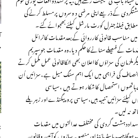
شتگردی کےذریعےاپنی مرضی د وسروں پرمسلط کرنےکی
طابق فیلڈجنرل کورٹ مارشل کیلئےبھجوائےگئے۔
ا
 میں مناسب قانونی کارروائی کےبعدمقدمات کاٹرائل
م
یر التوا مقدمات کےفیصلےسنانےکاحکم دیا،وہ مقدمات جوسپریم
لزمان کی سزاؤں کااعلان بھی انکاقانونی عمل مکمل کرتے
لہ قوم کیلئےانصاف کی فراہمی میں ایک اہم سنگ میل ہے،سزائیں اُن
کےہاتھوں استحصال کاشکار ہوتے ہیں ،سیاسی
کیلئےسزائیں تنبیہ ہیں،سیاسی پروپیگنڈےاور زہریلے
ھ نہ لیں۔
نسداددہشت گردی کی مختلف عدالتوں میں مقدمات
ب
وگاجب ماسٹرمائنڈاورمنصوبہ سازوں کوآئین وقانون
چ