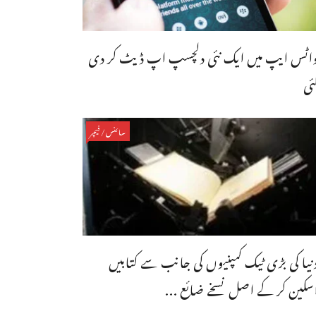
اٹس ایپ میں ایک نئی دلچسپ اپ ڈیٹ کر دی
ئی
سائنس/فیچر
نیا کی بڑی ٹیک کمپنیوں کی جانب سے کتابیں
سکین کر کے اصل نسخے ضائع ...