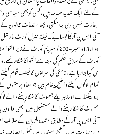
کےلئے ایک شدیدصدمہ ہیں،کسی کوبھی سیاسی دہ
اجازت نہیں دی جاسکتی،کچھ مقدمات قانون کےم
آئی ایس پی آرکاکہناہےکہ فیلڈجنرل کورٹ مارشل
ہوا،13دسمبر2024کوسپریم کورٹ نےز
کورٹ کےسابق حکم کی وجہ سےالتواکاشکارتھے،دیگرم
ہی کیاجارہاہے،9مئی کی سزاؤں کافیص
تمام لوگوں کیلئےواضح پیغام ہیں جومفادپرستوں 
پروپیگنڈےاورزہریلےجھوٹ کاشکاربننےوالےلوگوں 
جھوٹ کاشکاربننےوالےمستقبل میں کبھی قانون ہات
آئی ایس پی آرکےمطابق متعددملزمان کےخلاف ا
زیرسماعت ہیں،صحیح معنوں میں مکمل انصاف تب ہ