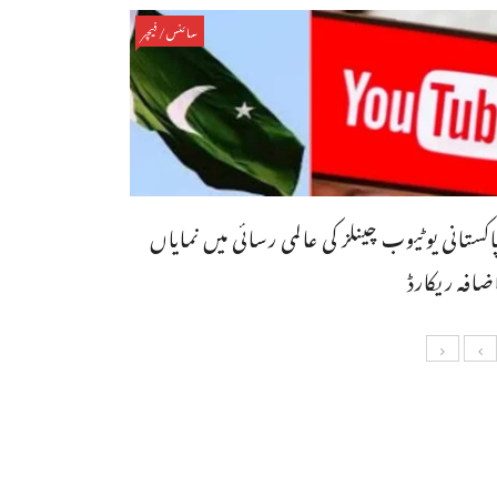
سائنس/فیچر
اکستانی یوٹیوب چینلز کی عالمی رسائی میں نمایاں
ضافہ ریکارڈ