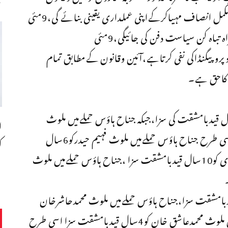
کےمطابق سزاملےگی، ریاست 9مئی واقعات میں مکمل انصاف مہیاکرکےاپنی عملداری یقینی بنائے گی،9مئی
مقدمات میں انصاف فراہم کرکےتشددکی بنیادپرگمراہ تباہ کن سیاست دفن کی جائیگی،9مئی
پیگنڈاکی نفی کرتاہے،آئین وقانون کےمطابق تمام
ی کاحق ہے۔
ہاؤس حملےمیں ملوث جان محمدخان کو10سال قیدبامشقت کی سزا،جبکہ جناح ہاؤس حملےمیں ملوث
ا
محمدعمران محبوب کو10سال قیدبامشقت کی سزااسی طرح جناح ہاؤس حملےمیں ملوث فہیم حیدرکو6سال
ک
قیدبامشقت ،جناح ہاؤس حملےمیں ملوث عبدالہادی کو10سال قیدبامشقت سزا ،جناح ہاؤس حملےمیں ملوث
ملےمیں ملوث داؤدخان کو10سال قیدبامشقت سزا،جناح ہاؤس حملےمیں ملوث محمدحاشرخان
کو6سال قیدبامشقت سزا جبکہ جناح ہاؤس حملےمیں ملوث محمدعاشق خان کو4سال قیدبامشقت سزا اسی طرح