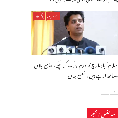
اہم خبریں
پاکستان
سلام آباد مارچ کا ہوم ورک کر چکے، جامع پلان
یساتھ آرہے ہیں، شفیع جان
سائنس/فیچر