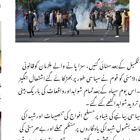
ا
تکمیل کےبعدسنائی گئیں، سزا پانے والے ملزمان کوقانونی
تقاضےپورےکرنےکیلئےقانونی حقوق فراہم کئےگئے،9مئی کو قوم نےسیاسی طورپربھڑکائےگئےاشتعال انگیز
پ
ے۔اس یوم سیاہ کےبعدتمام شواہداورواقعات کی باریک بینی
ب
تردیدشواہداکٹھےکئےگئے۔
اسی بیانیےکی بنیادپرمسلح افواج کی تنصیبات اورشہداکی
بات بشمول شہداکی یادگاروں پرمنظم حملےاوربےحرمتی کی
میں سیاہ باب کی حیثیت رکھتےہیں،یہ پرتشددواقعات پوری قوم