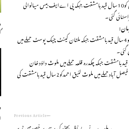
پی اےایف بیس میانوالی حملےمیں ملوث انورخان کو10سال قیدبامشقت جبکہ پی اےایف بیس میانوالی
و
مان:
گ
ملتان کینٹ چیک پوسٹ حملےمیں ملوث زاہدخان کو4سال قیدبامشقت جبکہ ملتان کینٹ چیک پوسٹ حملےمیں
ٹ حملےمیں ملوث محمدآفاق خان کو9سال قیدبامشقت جبکہ چکدرہ قلعہ حملےمیں ملوث داؤدخان
کو7سال قیدبامشقت اسی طرح آئی ایس آئی آفس فیصل آبادحملےمیں ملوث لئیق احمدکو2سال قیدبامشقت کی
د
Previous Article
ا
ریلوے نے بے نظیر بھٹو کی برسی پر خصوصی ٹرین