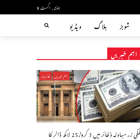
ہفتہ, اگست 8
شوبز
بلاگ
ویڈیو
اہم خبریں
اہم خبریں
کاروبار
ملکی زر مبادلہ ذخائر میں 3 کروڑ25 لاکھ ڈالر کا