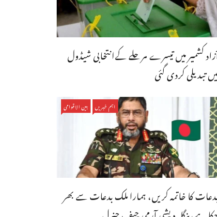
ٓزاد کشمیر میں تیسرے مرحلے کےانتخابی شیڈول
یں تبدیلی کردی گئی
اہم خبریں
بین الاقوامی
دعات کا خاتمہ کریں، ہمارا ملک بدعات سے بھر
کا ہے،بنگله دیشی آرمی چیف جنرل ...