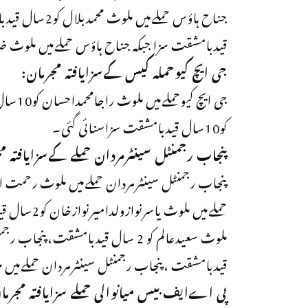
قیدبامشقت سزا جبکہ جناح ہاؤس حملےمیں ملوث ضاالرحمان کو10سال قیدبامشقت
جی ایچ کیوحملہ کیس کےسزایافتہ مجرمان:
جی ایچ
کو10سال قیدبامشقت سزاسنائی گئی۔
پنجاب رجمنٹل سینٹرمردان حملے کےسزایافتہ م
حملےمیں ملو
قیدبامشقت ،پنجاب رجمنٹل سینٹرمردان حملےمیں ملوث عدنان احمدکو10سال ق
پی اےایف بیس میانوالی حملے سزایافتہ مجرما